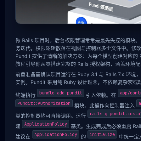
做 Rails 项目时，后台权限管理常常是最先失控的模
务迭代，权限逻辑散落在视图与控制器多个文件中。修
Pundit 提供了清晰的解决方案：为每个模型创建对应的 P
教程引导你从零搭建完整的 Rails 授权架构，涵盖环
前置准备需确认项目运行在 Ruby 3.1 与 Rails 7
实例。Pundit 采用纯 Ruby 设计理念，不依赖复
bundle add pundit
app/cont
终端执行
引入依赖。在
Pundit::Authorization
a
模块。此操作向控制器注入
rails g pundit:insta
类的控制器均可直接调用。运行
ApplicationPolicy
建
基类。生成完成后必须重启 Rail
ApplicationPolicy
initialize
建议在
的
中统一定