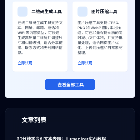
二维码生成工具
图片压缩工具
在线二维码生成工具支持文
图片压缩工具支持 JPEG、
本、网址、邮箱、电话和
PNG 和 WebP 图片本地压
WiFi 等内容类型，可快速
缩，可在尽量保持画质的同
生成高质量二维码并调整尺
时减小文件体积，并支持批
寸和纠错级别，适合分享链
量处理，适合网页图片优
接、联系方式和无线网络信
化、上传前压缩和日常素材
息。
整理。
立即试用
立即试用
查看全部工具
文章列表
30分钟学会AI文本去味：Humanizer实战教程