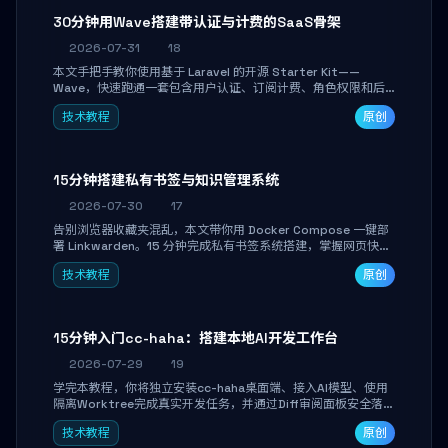
30分钟用Wave搭建带认证与计费的SaaS骨架
2026-07-31
18
本文手把手教你使用基于 Laravel 的开源 Starter Kit——
Wave，快速跑通一套包含用户认证、订阅计费、角色权限和后
台管理的完整 SaaS 骨架。附带 Stripe 测试支付对接与自定义
技术教程
原创
业务页面开发实战，助你省去重复基建时间，将精力聚焦于核心
产品打磨。
15分钟搭建私有书签与知识管理系统
2026-07-30
17
告别浏览器收藏夹混乱，本文带你用 Docker Compose 一键部
署 Linkwarden。15 分钟完成私有书签系统搭建，掌握网页快照
归档、高亮批注、分类管理与全文搜索。适合开发者与知识工作
技术教程
原创
者打造个人知识库，资料统一归档，随时检索。
15分钟入门cc-haha：搭建本地AI开发工作台
2026-07-29
19
学完本教程，你将独立安装cc-haha桌面端、接入AI模型、使用
隔离Worktree完成真实开发任务，并通过Diff审阅面板安全落地
AI代码改写。告别终端黑盒操作，让AI在沙箱环境中工作，你只
技术教程
原创
做审阅和决策。