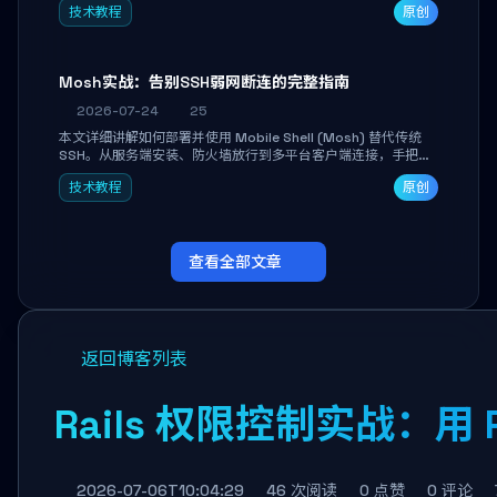
技术教程
原创
Mosh实战：告别SSH弱网断连的完整指南
2026-07-24
25
本文详细讲解如何部署并使用 Mobile Shell (Mosh) 替代传统
SSH。从服务端安装、防火墙放行到多平台客户端连接，手把手
带你掌握本地回显、连接漫游与断线自动恢复等核心功能。彻底
技术教程
原创
解决高铁、移动网络等弱网场景下 SSH 频繁掉线、会话丢失的痛
点，实现稳定高效的远程服务器管理。
查看全部文章
返回博客列表
Rails 权限控制实战：用 
2026-07-06T10:04:29
46 次阅读
0 点赞
0 评论