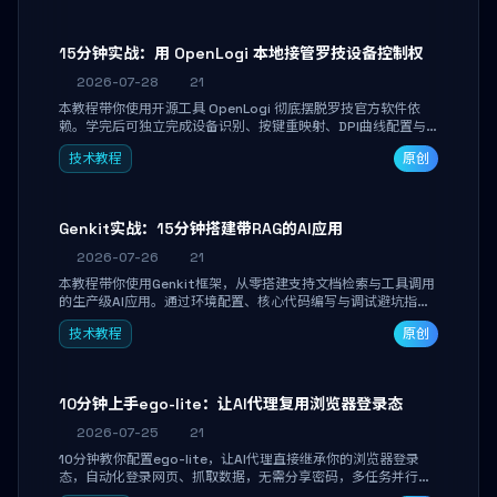
15分钟实战：用 OpenLogi 本地接管罗技设备控制权
2026-07-28
21
本教程带你使用开源工具 OpenLogi 彻底摆脱罗技官方软件依
赖。学完后可独立完成设备识别、按键重映射、DPI曲线配置与
SmartShift调节，实现完全离线控制，保护隐私并释放硬件性
技术教程
原创
能。
Genkit实战：15分钟搭建带RAG的AI应用
2026-07-26
21
本教程带你使用Genkit框架，从零搭建支持文档检索与工具调用
的生产级AI应用。通过环境配置、核心代码编写与调试避坑指
南，学完即可掌握多模型切换、RAG管道构建及函数调用注册，
技术教程
原创
独立开发高效AI智能体。
10分钟上手ego-lite：让AI代理复用浏览器登录态
2026-07-25
21
10分钟教你配置ego-lite，让AI代理直接继承你的浏览器登录
态，自动化登录网页、抓取数据，无需分享密码，多任务并行不
干扰日常使用。