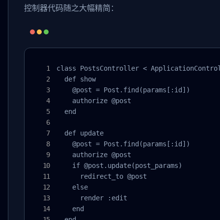
控制器代码随之大幅精简：
class PostsController < ApplicationControl
  def show

    @post = Post.find(params[:id])

    authorize @post

  end

  def update

    @post = Post.find(params[:id])

    authorize @post

    if @post.update(post_params)

      redirect_to @post

    else

      render :edit

    end

  end
