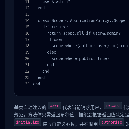
    user&.admin?

  end

  class Scope < ApplicationPolicy::Scope

    def resolve

      return scope.all if user&.admin?

      if user

        scope.where(author: user).or(scope
      else

        scope.where(public: true)

      end

    end

  end

end
user
record
基类自动注入的
代表当前请求用户，
代表
规范。方法体只需返回布尔值，框架会根据返回值决定
initialize
authorize
接收自定义参数，并在调用
时