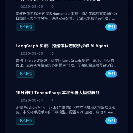
2026-08-06
0
本教程带你30分钟掌握Humanizer工具，将AI生成的文本润色为
自然的人类写作风格。通过安装配置、实战示例和语音校准，让
你的内容告别AI痕迹，匹配个人写作习惯，适合内容创作者和技
技术教程
原创
术博主。
LangGraph 实战：搭建带状态的多步骤 AI Agent
2026-08-05
6
告别 if-else 硬编码，从零用 LangGraph 搭建可循环、带状态
管理、支持条件路由的多步骤 AI 代理。学完能独立编写包含自动
决策、工具调用和持久化状态的复杂工作流，并避开递归溢出、
技术教程
原创
状态丢失等常见坑点。
15分钟用 TensorSharp 本地部署大模型服务
2026-08-04
7
无需 Python 环境，纯 .NET 生态即可在本地启动大模型推理服
务。本文将手把手带你下载模型、配置 GPU 加速、启动 OpenAI
兼容 API，并在 C# 业务代码中无缝调用。数据不出网，零门槛
技术教程
原创
搞定本地 LLM 部署。