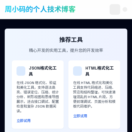
周小码的个人技术博客
推荐工具
精心开发的实用工具，提升您的开发效率
JSON格式化工
HTML格式化工
具
具
在线 JSON 格式化、验证
在线 HTML 格式化和美化
和美化工具，支持语法高
工具支持代码缩进、压缩、
亮、错误定位、压缩、统计
预览和结构整理，可快速清
分析、树形视图和思维导图
理混乱的 HTML 片段，方
展示，适合接口调试、配置
便前端调试、页面分析和模
检查和复杂 JSON 数据阅
板代码维护。
读。
立即试用
立即试用