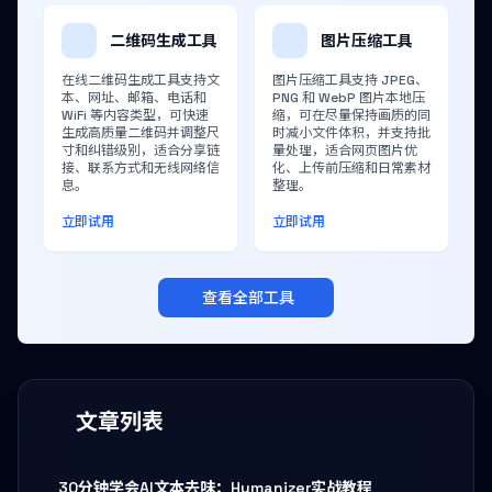
二维码生成工具
图片压缩工具
在线二维码生成工具支持文
图片压缩工具支持 JPEG、
本、网址、邮箱、电话和
PNG 和 WebP 图片本地压
WiFi 等内容类型，可快速
缩，可在尽量保持画质的同
生成高质量二维码并调整尺
时减小文件体积，并支持批
寸和纠错级别，适合分享链
量处理，适合网页图片优
接、联系方式和无线网络信
化、上传前压缩和日常素材
息。
整理。
立即试用
立即试用
查看全部工具
文章列表
30分钟学会AI文本去味：Humanizer实战教程