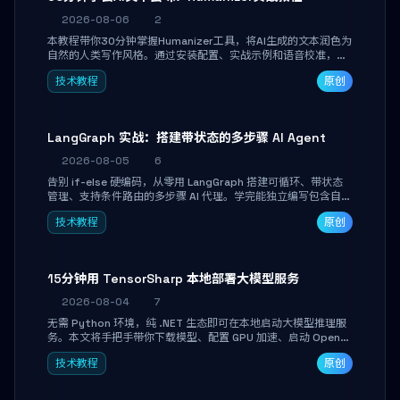
2026-08-06
2
本教程带你30分钟掌握Humanizer工具，将AI生成的文本润色为
自然的人类写作风格。通过安装配置、实战示例和语音校准，让
你的内容告别AI痕迹，匹配个人写作习惯，适合内容创作者和技
技术教程
原创
术博主。
LangGraph 实战：搭建带状态的多步骤 AI Agent
2026-08-05
6
告别 if-else 硬编码，从零用 LangGraph 搭建可循环、带状态
管理、支持条件路由的多步骤 AI 代理。学完能独立编写包含自动
决策、工具调用和持久化状态的复杂工作流，并避开递归溢出、
技术教程
原创
状态丢失等常见坑点。
15分钟用 TensorSharp 本地部署大模型服务
2026-08-04
7
无需 Python 环境，纯 .NET 生态即可在本地启动大模型推理服
务。本文将手把手带你下载模型、配置 GPU 加速、启动 OpenAI
兼容 API，并在 C# 业务代码中无缝调用。数据不出网，零门槛
技术教程
原创
搞定本地 LLM 部署。