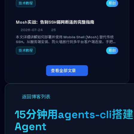
技术教程
原创
Mosh实战：告别SSH弱网断连的完整指南
2026-07-24
25
本文详细讲解如何部署并使用 Mobile Shell (Mosh) 替代传统
SSH。从服务端安装、防火墙放行到多平台客户端连接，手把手
带你掌握本地回显、连接漫游与断线自动恢复等核心功能。彻底
技术教程
原创
解决高铁、移动网络等弱网场景下 SSH 频繁掉线、会话丢失的痛
点，实现稳定高效的远程服务器管理。
查看全部文章
返回博客列表
15分钟用agents-cli搭
Agent