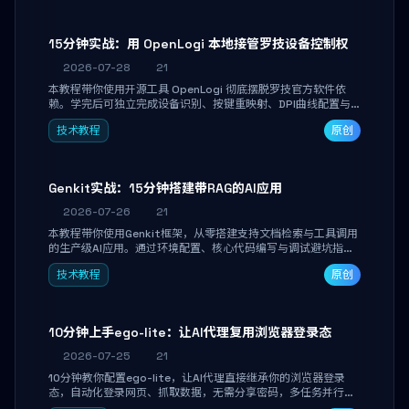
15分钟实战：用 OpenLogi 本地接管罗技设备控制权
2026-07-28
21
本教程带你使用开源工具 OpenLogi 彻底摆脱罗技官方软件依
赖。学完后可独立完成设备识别、按键重映射、DPI曲线配置与
SmartShift调节，实现完全离线控制，保护隐私并释放硬件性
技术教程
原创
能。
Genkit实战：15分钟搭建带RAG的AI应用
2026-07-26
21
本教程带你使用Genkit框架，从零搭建支持文档检索与工具调用
的生产级AI应用。通过环境配置、核心代码编写与调试避坑指
南，学完即可掌握多模型切换、RAG管道构建及函数调用注册，
技术教程
原创
独立开发高效AI智能体。
10分钟上手ego-lite：让AI代理复用浏览器登录态
2026-07-25
21
10分钟教你配置ego-lite，让AI代理直接继承你的浏览器登录
态，自动化登录网页、抓取数据，无需分享密码，多任务并行不
干扰日常使用。