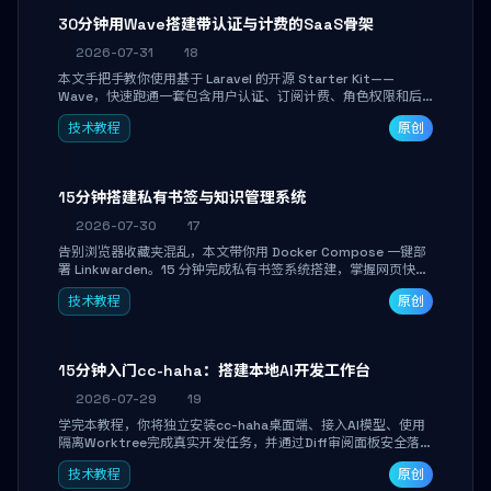
30分钟用Wave搭建带认证与计费的SaaS骨架
2026-07-31
18
本文手把手教你使用基于 Laravel 的开源 Starter Kit——
Wave，快速跑通一套包含用户认证、订阅计费、角色权限和后
台管理的完整 SaaS 骨架。附带 Stripe 测试支付对接与自定义
技术教程
原创
业务页面开发实战，助你省去重复基建时间，将精力聚焦于核心
产品打磨。
15分钟搭建私有书签与知识管理系统
2026-07-30
17
告别浏览器收藏夹混乱，本文带你用 Docker Compose 一键部
署 Linkwarden。15 分钟完成私有书签系统搭建，掌握网页快照
归档、高亮批注、分类管理与全文搜索。适合开发者与知识工作
技术教程
原创
者打造个人知识库，资料统一归档，随时检索。
15分钟入门cc-haha：搭建本地AI开发工作台
2026-07-29
19
学完本教程，你将独立安装cc-haha桌面端、接入AI模型、使用
隔离Worktree完成真实开发任务，并通过Diff审阅面板安全落地
AI代码改写。告别终端黑盒操作，让AI在沙箱环境中工作，你只
技术教程
原创
做审阅和决策。