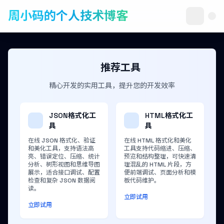
周小码的个人技术博客
推荐工具
精心开发的实用工具，提升您的开发效率
JSON格式化工
HTML格式化工
具
具
在线 JSON 格式化、验证
在线 HTML 格式化和美化
和美化工具，支持语法高
工具支持代码缩进、压缩、
亮、错误定位、压缩、统计
预览和结构整理，可快速清
分析、树形视图和思维导图
理混乱的 HTML 片段，方
展示，适合接口调试、配置
便前端调试、页面分析和模
检查和复杂 JSON 数据阅
板代码维护。
读。
立即试用
立即试用