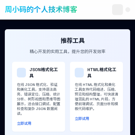
周小码的个人技术博客
推荐工具
精心开发的实用工具，提升您的开发效率
JSON格式化工
HTML格式化工
具
具
在线 JSON 格式化、验证
在线 HTML 格式化和美化
和美化工具，支持语法高
工具支持代码缩进、压缩、
亮、错误定位、压缩、统计
预览和结构整理，可快速清
分析、树形视图和思维导图
理混乱的 HTML 片段，方
展示，适合接口调试、配置
便前端调试、页面分析和模
检查和复杂 JSON 数据阅
板代码维护。
读。
立即试用
立即试用