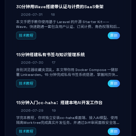
30分钟用Wave搭建带认证与计费的SaaS骨架
2026-07-31
18
本文手把手教你使用基于 Laravel 的开源 Starter Kit——
Wave，快速跑通一套包含用户认证、订阅计费、角色权限和后
台管理的完整 SaaS 骨架。附带 Stripe 测试支付对接与自定义
技术教程
原创
业务页面开发实战，助你省去重复基建时间，将精力聚焦于核心
产品打磨。
15分钟搭建私有书签与知识管理系统
2026-07-30
17
告别浏览器收藏夹混乱，本文带你用 Docker Compose 一键部
署 Linkwarden。15 分钟完成私有书签系统搭建，掌握网页快照
归档、高亮批注、分类管理与全文搜索。适合开发者与知识工作
技术教程
原创
者打造个人知识库，资料统一归档，随时检索。
15分钟入门cc-haha：搭建本地AI开发工作台
2026-07-29
19
学完本教程，你将独立安装cc-haha桌面端、接入AI模型、使用
隔离Worktree完成真实开发任务，并通过Diff审阅面板安全落地
AI代码改写。告别终端黑盒操作，让AI在沙箱环境中工作，你只
技术教程
原创
做审阅和决策。