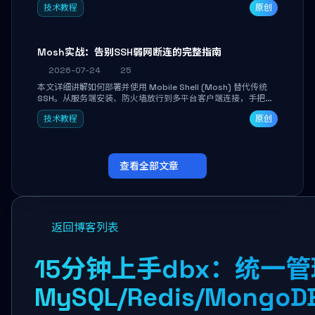
技术教程
原创
Mosh实战：告别SSH弱网断连的完整指南
2026-07-24
25
本文详细讲解如何部署并使用 Mobile Shell (Mosh) 替代传统
SSH。从服务端安装、防火墙放行到多平台客户端连接，手把手
带你掌握本地回显、连接漫游与断线自动恢复等核心功能。彻底
技术教程
原创
解决高铁、移动网络等弱网场景下 SSH 频繁掉线、会话丢失的痛
点，实现稳定高效的远程服务器管理。
查看全部文章
返回博客列表
15分钟上手dbx：统一管
MySQL/Redis/Mongo