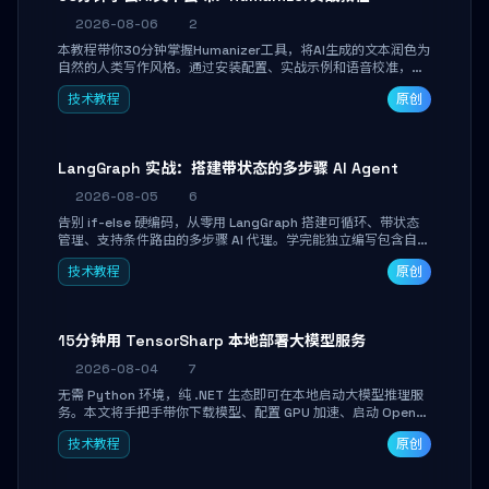
2026-08-06
2
本教程带你30分钟掌握Humanizer工具，将AI生成的文本润色为
自然的人类写作风格。通过安装配置、实战示例和语音校准，让
你的内容告别AI痕迹，匹配个人写作习惯，适合内容创作者和技
技术教程
原创
术博主。
LangGraph 实战：搭建带状态的多步骤 AI Agent
2026-08-05
6
告别 if-else 硬编码，从零用 LangGraph 搭建可循环、带状态
管理、支持条件路由的多步骤 AI 代理。学完能独立编写包含自动
决策、工具调用和持久化状态的复杂工作流，并避开递归溢出、
技术教程
原创
状态丢失等常见坑点。
15分钟用 TensorSharp 本地部署大模型服务
2026-08-04
7
无需 Python 环境，纯 .NET 生态即可在本地启动大模型推理服
务。本文将手把手带你下载模型、配置 GPU 加速、启动 OpenAI
兼容 API，并在 C# 业务代码中无缝调用。数据不出网，零门槛
技术教程
原创
搞定本地 LLM 部署。