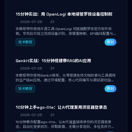
15分钟实战：用 OpenLogi 本地接管罗技设备控制权
2026-07-28
21
本教程带你使用开源工具 OpenLogi 彻底摆脱罗技官方软件依
赖。学完后可独立完成设备识别、按键重映射、DPI曲线配置与
SmartShift调节，实现完全离线控制，保护隐私并释放硬件性
技术教程
原创
能。
Genkit实战：15分钟搭建带RAG的AI应用
2026-07-26
21
本教程带你使用Genkit框架，从零搭建支持文档检索与工具调用
的生产级AI应用。通过环境配置、核心代码编写与调试避坑指
南，学完即可掌握多模型切换、RAG管道构建及函数调用注册，
技术教程
原创
独立开发高效AI智能体。
10分钟上手ego-lite：让AI代理复用浏览器登录态
2026-07-25
21
10分钟教你配置ego-lite，让AI代理直接继承你的浏览器登录
态，自动化登录网页、抓取数据，无需分享密码，多任务并行不
干扰日常使用。