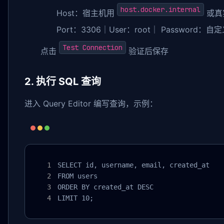
host.docker.internal
Host：宿主机用
或真实
Port：3306｜User：root｜ Password：
Test Connection
点击
验证后保存
2. 执行 SQL 查询
进入 Query Editor 编写查询，示例：
SELECT id, username, email, created_at

FROM users

ORDER BY created_at DESC

LIMIT 10;