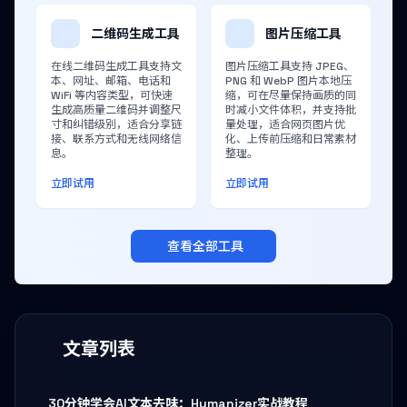
二维码生成工具
图片压缩工具
在线二维码生成工具支持文
图片压缩工具支持 JPEG、
本、网址、邮箱、电话和
PNG 和 WebP 图片本地压
WiFi 等内容类型，可快速
缩，可在尽量保持画质的同
生成高质量二维码并调整尺
时减小文件体积，并支持批
寸和纠错级别，适合分享链
量处理，适合网页图片优
接、联系方式和无线网络信
化、上传前压缩和日常素材
息。
整理。
立即试用
立即试用
查看全部工具
文章列表
30分钟学会AI文本去味：Humanizer实战教程