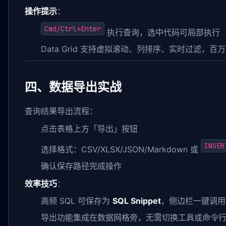
操作提示
：
Cmd/Ctrl+Enter
执行查询，选中代码可局部执行
Data Grid 支持虚拟滚动、列排序、实时过滤，百
四、数据导出实战
查询结果导出流程：
点击表格上方「导出」按钮
INSER
选择格式：CSV/XLSX/JSON/Markdown 或
确认保存路径完成操作
效率技巧
：
高频 SQL 可保存为
SQL Snippet
，侧边栏一键调用
导出功能集成在数据网格旁，无需切换工具或命令