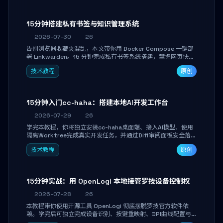
产品打磨。
15分钟搭建私有书签与知识管理系统
2026-07-30
26
告别浏览器收藏夹混乱，本文带你用 Docker Compose 一键部
署 Linkwarden。15 分钟完成私有书签系统搭建，掌握网页快照
归档、高亮批注、分类管理与全文搜索。适合开发者与知识工作
技术教程
原创
者打造个人知识库，资料统一归档，随时检索。
15分钟入门cc-haha：搭建本地AI开发工作台
2026-07-29
26
学完本教程，你将独立安装cc-haha桌面端、接入AI模型、使用
隔离Worktree完成真实开发任务，并通过Diff审阅面板安全落地
AI代码改写。告别终端黑盒操作，让AI在沙箱环境中工作，你只
技术教程
原创
做审阅和决策。
15分钟实战：用 OpenLogi 本地接管罗技设备控制权
2026-07-28
26
本教程带你使用开源工具 OpenLogi 彻底摆脱罗技官方软件依
赖。学完后可独立完成设备识别、按键重映射、DPI曲线配置与
SmartShift调节，实现完全离线控制，保护隐私并释放硬件性