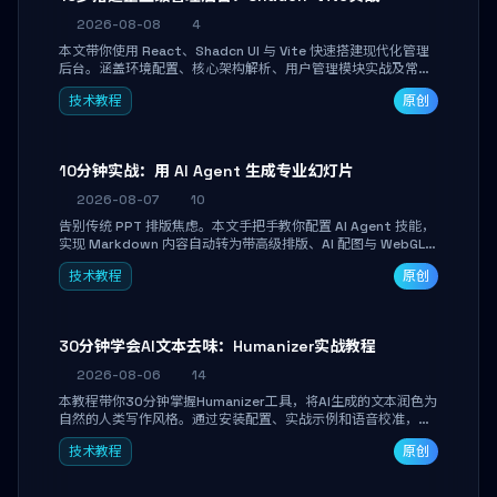
2026-08-08
4
本文带你使用 React、Shadcn UI 与 Vite 快速搭建现代化管理
后台。涵盖环境配置、核心架构解析、用户管理模块实战及常见
踩坑指南。学完即可独立完成仪表盘搭建、组件拼装与主题定
技术教程
原创
制，满足企业级开发需求。
10分钟实战：用 AI Agent 生成专业幻灯片
2026-08-07
10
告别传统 PPT 排版焦虑。本文手把手教你配置 AI Agent 技能，
实现 Markdown 内容自动转为带高级排版、AI 配图与 WebGL
运行时的 HTML 幻灯片。只需专注内容，10 分钟即可产出可投
技术教程
原创
屏的专业级演示文稿。
30分钟学会AI文本去味：Humanizer实战教程
2026-08-06
14
本教程带你30分钟掌握Humanizer工具，将AI生成的文本润色为
自然的人类写作风格。通过安装配置、实战示例和语音校准，让
你的内容告别AI痕迹，匹配个人写作习惯，适合内容创作者和技
技术教程
原创
术博主。