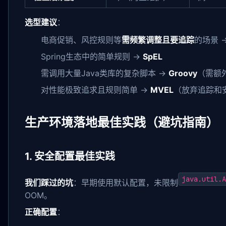
选型建议
：
电商促销、风控规则等
需频繁调整且要追踪
的场景 
Spring生态中的简单规则 →
SpEL
需调用大量Java类库的复杂脚本 →
Groovy
（需额
对性能极致追求且规则简单 →
MVEL
（放弃追踪和
生产环境落地最佳实践（避坑指南）
1. 安全配置最佳实践
java.util.A
我们踩过的坑
：早期使用默认配置，未限制
OOM。
正确配置
：