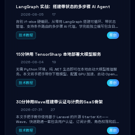
LangGraph 实战：搭建带状态的多步骤 AI Agent
2026-08-05
17
告别 if-else 硬编码，从零用 LangGraph 搭建可循环、带状态
管理、支持条件路由的多步骤 AI 代理。学完能独立编写包含自动
决策、工具调用和持久化状态的复杂工作流，并避开递归溢出、
技术教程
原创
状态丢失等常见坑点。
15分钟用 TensorSharp 本地部署大模型服务
2026-08-04
19
无需 Python 环境，纯 .NET 生态即可在本地启动大模型推理服
务。本文将手把手带你下载模型、配置 GPU 加速、启动 OpenAI
兼容 API，并在 C# 业务代码中无缝调用。数据不出网，零门槛
技术教程
原创
搞定本地 LLM 部署。
30分钟用Wave搭建带认证与计费的SaaS骨架
2026-07-31
27
本文手把手教你使用基于 Laravel 的开源 Starter Kit——
Wave，快速跑通一套包含用户认证、订阅计费、角色权限和后
台管理的完整 SaaS 骨架。附带 Stripe 测试支付对接与自定义
技术教程
原创
业务页面开发实战，助你省去重复基建时间，将精力聚焦于核心