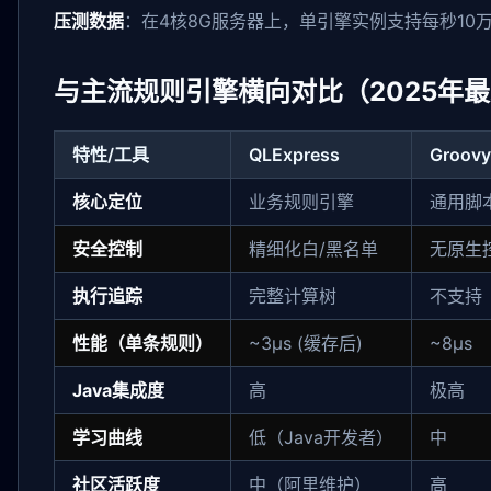
压测数据
：在4核8G服务器上，单引擎实例支持每秒10
与主流规则引擎横向对比（2025年
特性/工具
QLExpress
Groovy
核心定位
业务规则引擎
通用脚
安全控制
精细化白/黑名单
无原生
执行追踪
完整计算树
不支持
性能（单条规则）
~3μs (缓存后)
~8μs
Java集成度
高
极高
学习曲线
低（Java开发者）
中
社区活跃度
中（阿里维护）
高