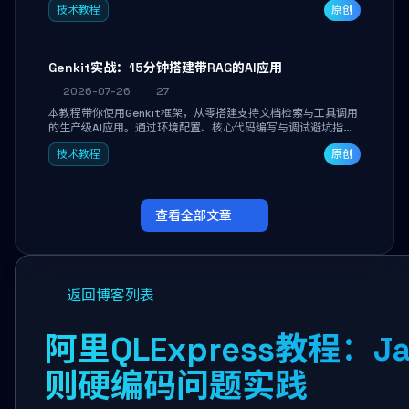
技术教程
原创
能。
Genkit实战：15分钟搭建带RAG的AI应用
2026-07-26
27
本教程带你使用Genkit框架，从零搭建支持文档检索与工具调用
的生产级AI应用。通过环境配置、核心代码编写与调试避坑指
南，学完即可掌握多模型切换、RAG管道构建及函数调用注册，
技术教程
原创
独立开发高效AI智能体。
查看全部文章
返回博客列表
阿里QLExpress教程
则硬编码问题实践