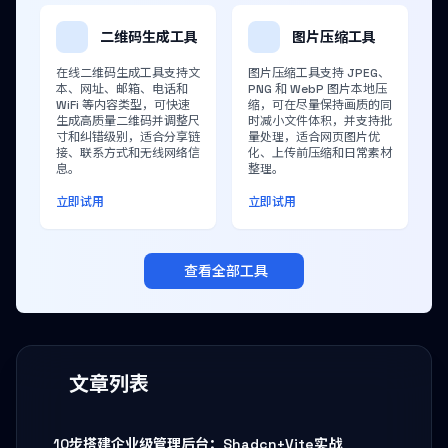
二维码生成工具
图片压缩工具
在线二维码生成工具支持文
图片压缩工具支持 JPEG、
本、网址、邮箱、电话和
PNG 和 WebP 图片本地压
WiFi 等内容类型，可快速
缩，可在尽量保持画质的同
生成高质量二维码并调整尺
时减小文件体积，并支持批
寸和纠错级别，适合分享链
量处理，适合网页图片优
接、联系方式和无线网络信
化、上传前压缩和日常素材
息。
整理。
立即试用
立即试用
查看全部工具
文章列表
10步搭建企业级管理后台：Shadcn+Vite实战