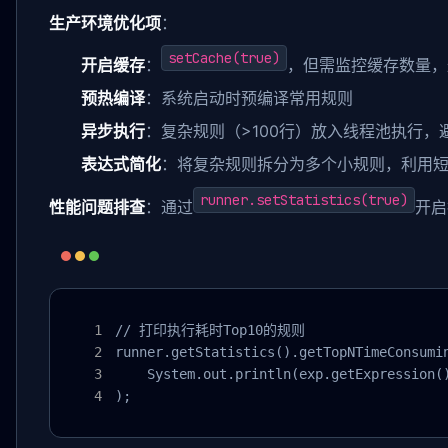
生产环境优化项
：
setCache(true)
开启缓存
：
，但需监控缓存数量，
预热编译
：系统启动时预编译常用规则
异步执行
：复杂规则（>100行）放入线程池执行，
表达式简化
：将复杂规则拆分为多个小规则，利用
runner.setStatistics(true)
性能问题排查
：通过
开启
// 打印执行耗时Top10的规则

runner.getStatistics().getTopNTimeConsumin
    System.out.println(exp.getExpression()
);