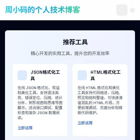
周小码的个人技术博客
推荐工具
精心开发的实用工具，提升您的开发效率
JSON格式化工
HTML格式化工
具
具
在线 JSON 格式化、验证
在线 HTML 格式化和美化
和美化工具，支持语法高
工具支持代码缩进、压缩、
亮、错误定位、压缩、统计
预览和结构整理，可快速清
分析、树形视图和思维导图
理混乱的 HTML 片段，方
展示，适合接口调试、配置
便前端调试、页面分析和模
检查和复杂 JSON 数据阅
板代码维护。
读。
立即试用
立即试用