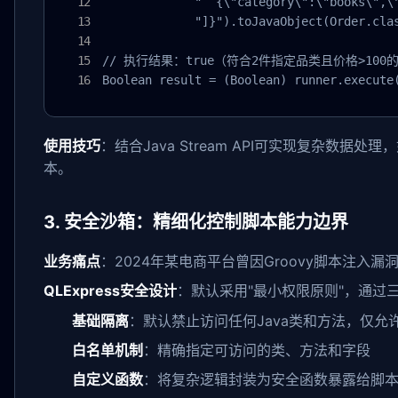
             "  {\"category\":\"books\",\"
             "]}").toJavaObject(Order.clas
// 执行结果：true（符合2件指定品类且价格>100的
Boolean result = (Boolean) runner.execute
使用技巧
：结合Java Stream API可实现复杂数
本。
3. 安全沙箱：精细化控制脚本能力边界
业务痛点
：2024年某电商平台曾因Groovy脚本注
QLExpress安全设计
：默认采用"最小权限原则"，通过
基础隔离
：默认禁止访问任何Java类和方法，仅允
白名单机制
：精确指定可访问的类、方法和字段
自定义函数
：将复杂逻辑封装为安全函数暴露给脚