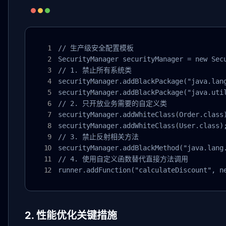
// 生产级安全配置模板

SecurityManager securityManager = new Secu
// 1. 禁止所有系统类

securityManager.addBlackPackage("java.lang
securityManager.addBlackPackage("java.util
// 2. 只开放业务需要的自定义类

securityManager.addWhiteClass(Order.class)
securityManager.addWhiteClass(User.class);
// 3. 禁止反射相关方法

securityManager.addBlackMethod("java.lang.
// 4. 使用自定义函数替代直接方法调用

runner.addFunction("calculateDiscount", n
2. 性能优化关键措施