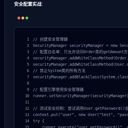
安全配置实战
：
// 创建安全管理器

SecurityManager securityManager = new Secu
// 配置白名单：只允许访问Order类的getAmount方法
securityManager.addWhiteClassMethod(Order.
securityManager.addWhiteClassMethod(User.c
// 禁止System类的所有方法

securityManager.addBlackClass(System.class
// 配置引擎使用安全管理器

runner.setSecurityManager(securityManager)
// 测试安全控制：尝试调用User.getPassword()
context.put("user", new User("test", "pass
try {

    runner.execute("user.getPassword()", c