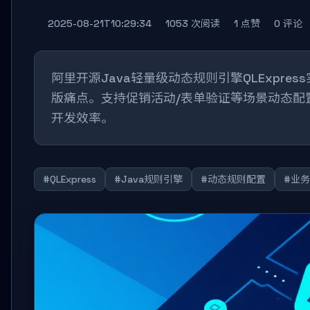
2025-08-21T10:29:34
1053 次阅读
1 点赞
0 评论
阿里开源Java轻量级动态规则引擎QLExpr
版痛点。支持促销活动/表单验证等场景动态配
开发效率。
#QLExpress
#Java规则引擎
#动态规则配置
#业