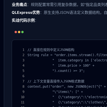
业务痛点
：规则配置常需引用复杂数据，如"指定品类列表
QLExpress优势
：原生支持JSON语法定义数据结构，自
实战代码示例
：
// 直接在规则中定义JSON结构

String rule = "order.items.stream().filter
             "  item.category in ['electro
             "  item.price > 100" +

             ").count() >= 3";

// 上下文变量直接传入JSON格式数据

context.put("order", new JSONObject("{" +

             "\"items\": [" +

             "  {\"category\":\"electronic
             "  {\"category\":\"clothes\",