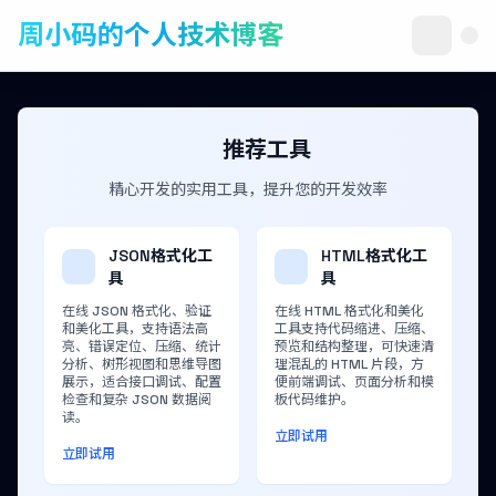
周小码的个人技术博客
推荐工具
精心开发的实用工具，提升您的开发效率
JSON格式化工
HTML格式化工
具
具
在线 JSON 格式化、验证
在线 HTML 格式化和美化
和美化工具，支持语法高
工具支持代码缩进、压缩、
亮、错误定位、压缩、统计
预览和结构整理，可快速清
分析、树形视图和思维导图
理混乱的 HTML 片段，方
展示，适合接口调试、配置
便前端调试、页面分析和模
检查和复杂 JSON 数据阅
板代码维护。
读。
立即试用
立即试用