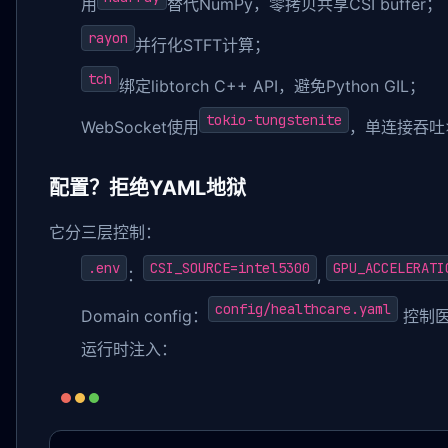
用
替代NumPy，零拷贝共享CSI buffer；
rayon
并行化STFT计算；
tch
绑定libtorch C++ API，避免Python GIL；
tokio-tungstenite
WebSocket使用
，单连接吞吐>1
配置？拒绝YAML地狱
它分三层控制：
.env
CSI_SOURCE=intel5300
GPU_ACCELERATI
：
,
config/healthcare.yaml
Domain config：
控制医
运行时注入：