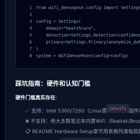
from wifi_densepose.config import Settings
config = Settings(

    domain="healthcare",

    detection=Settings.Detection(confidenc
    privacy=Settings.Privacy(anonymize_dat
)

system = WiFiDensePose(config=config)
踩坑指南：硬件和认知门槛
硬件门槛真实存在
：
iwlwifi
✅ 支持：Intel 5300/7260（Linux需
固件补
❌ 不支持：绝大多数笔记本内置WiFi（Realtek/Broa
📋 README Hardware Setup章节用表