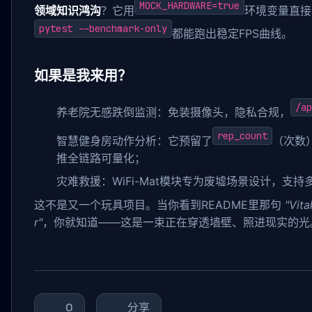
MOCK_HARDWARE=true
领域知识鸿沟
？它用
环境变量直接
pytest --benchmark-only
都能跑出稳定FPS曲线。
如果是我来用？
/ap
养老院无感跌倒监测：免装摄像头，隐私合规，
rep_count
智慧健身房动作分析：它预留了
（次数
推全链路可量化；
灾难救援：WiFi-Mat模块专为废墟场景设计，支持
这不是又一个玩具项目。当你看到README里那句
"Vita
r"
，你就知道——这是一束正在穿透墙壁、照进现实的光
0
分享