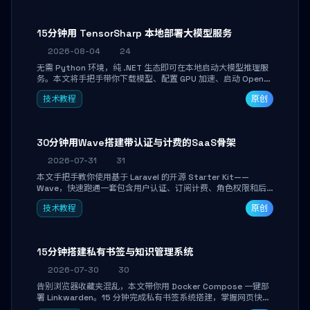
15分钟用 TensorSharp 本地部署大模型服务
2026-08-04
24
无需 Python 环境，纯 .NET 生态即可在本地启动大模型推理服
务。本文将手把手带你下载模型、配置 GPU 加速、启动 OpenAI
兼容 API，并在 C# 业务代码中无缝调用。数据不出网，零门槛
技术教程
原创
搞定本地 LLM 部署。
30分钟用Wave搭建带认证与计费的SaaS骨架
2026-07-31
31
本文手把手教你使用基于 Laravel 的开源 Starter Kit——
Wave，快速跑通一套包含用户认证、订阅计费、角色权限和后
台管理的完整 SaaS 骨架。附带 Stripe 测试支付对接与自定义
技术教程
原创
业务页面开发实战，助你省去重复基建时间，将精力聚焦于核心
产品打磨。
15分钟搭建私有书签与知识管理系统
2026-07-30
30
告别浏览器收藏夹混乱，本文带你用 Docker Compose 一键部
署 Linkwarden。15 分钟完成私有书签系统搭建，掌握网页快照
归档、高亮批注、分类管理与全文搜索。适合开发者与知识工作