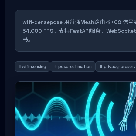
wifi-densepose 用普通Mesh路由器+CS
54,000 FPS。支持FastAPI服务、Web
书。
#wifi-sensing
# pose-estimation
# privacy-preserv