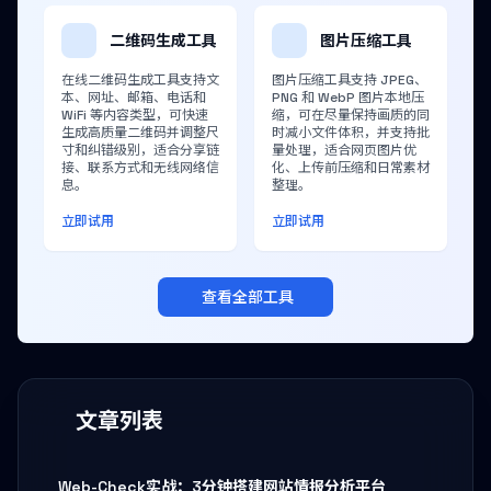
二维码生成工具
图片压缩工具
在线二维码生成工具支持文
图片压缩工具支持 JPEG、
本、网址、邮箱、电话和
PNG 和 WebP 图片本地压
WiFi 等内容类型，可快速
缩，可在尽量保持画质的同
生成高质量二维码并调整尺
时减小文件体积，并支持批
寸和纠错级别，适合分享链
量处理，适合网页图片优
接、联系方式和无线网络信
化、上传前压缩和日常素材
息。
整理。
立即试用
立即试用
查看全部工具
文章列表
Web-Check实战：3分钟搭建网站情报分析平台