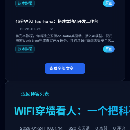
技术教程
原创
者打造个人知识库，资料统一归档，随时检索。
15分钟入门cc-haha：搭建本地AI开发工作台
2026-07-29
31
学完本教程，你将独立安装cc-haha桌面端、接入AI模型、使用
隔离Worktree完成真实开发任务，并通过Diff审阅面板安全落地
AI代码改写。告别终端黑盒操作，让AI在沙箱环境中工作，你只
技术教程
原创
做审阅和决策。
查看全部文章
返回博客列表
WiFi穿墙看人：一个把
2026-01-24T10:01:44
320 次阅读
0 点赞
0 评论