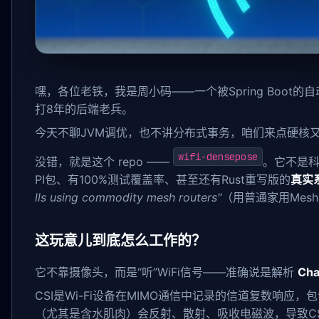
嘿，各位老铁，我是周小码——一个被Spring Boot的
打8年的后端老兵。
今天不聊JVM调优，也不讲分布式事务，咱们来点硬核
wifi-densepose
没错，就是这个 repo ——
。它不是科
PI包、有100%测试覆盖率、甚至还有Rust重写版的
真实
lls using commodity mesh routers"
（用普通家用Me
这玩意儿到底怎么工作的？
它不靠摄像头，而是“听”WiFi信号——准确说是解析
Cha
CSI是Wi-Fi设备在MIMO通信中记录的信道复数响应
（尤其是含水肌肉）会反射、散射、吸收电磁波，导致C