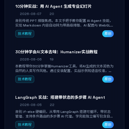
10分钟实战：用 AI Agent 生成专业幻灯片
2026-08-07
20
告别传统 PPT 排版焦虑。本文手把手教你配置 AI Agent 技能，
实现 Markdown 内容自动转为带高级排版、AI 配图与 WebGL
运行时的 HTML 幻灯片。只需专注内容，10 分钟即可产出可投
技术教程
原创
屏的专业级演示文稿。
30分钟学会AI文本去味：Humanizer实战教程
2026-08-06
19
本教程带你30分钟掌握Humanizer工具，将AI生成的文本润色为
自然的人类写作风格。通过安装配置、实战示例和语音校准，让
你的内容告别AI痕迹，匹配个人写作习惯，适合内容创作者和技
技术教程
原创
术博主。
LangGraph 实战：搭建带状态的多步骤 AI Agent
2026-08-05
22
告别 if-else 硬编码，从零用 LangGraph 搭建可循环、带状态
管理、支持条件路由的多步骤 AI 代理。学完能独立编写包含自动
决策、工具调用和持久化状态的复杂工作流，并避开递归溢出、
技术教程
原创
状态丢失等常见坑点。