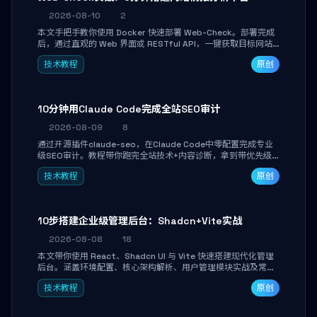
2026-08-10
2
本文手把手教你使用 Docker 快速部署 Web-Check。部署完成
后，通过直观的 Web 界面或 RESTful API，一键获取目标网站
的 IP、SSL 证书、DNS 记录、开放端口、技术栈及安全配置，助
技术教程
原创
你高效完成安全信息收集、资产自查与自动化巡检集成。
10分钟用Claude Code完成全站SEO审计
2026-08-09
8
通过开源插件claude-seo，在Claude Code中零配置完成专业
级SEO审计。教程带你跑完全站技术+内容诊断，拿到带优先级
和验证方法的可执行修复清单，适合独立开发者、SEO从业者和
技术教程
原创
站长快速上手。
10步搭建企业级管理后台：Shadcn+Vite实战
2026-08-08
18
本文带你使用 React、Shadcn UI 与 Vite 快速搭建现代化管理
后台。涵盖环境配置、核心架构解析、用户管理模块实战及常见
踩坑指南。学完即可独立完成仪表盘搭建、组件拼装与主题定
技术教程
原创
制，满足企业级开发需求。