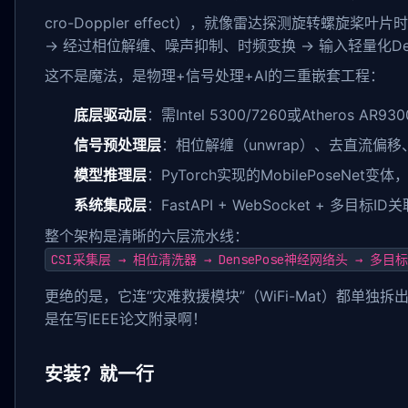
cro-Doppler effect），就像雷达探测旋转螺旋桨
→ 经过相位解缠、噪声抑制、时频变换 → 输入轻量化Den
这不是魔法，是物理+信号处理+AI的三重嵌套工程：
底层驱动层
：需Intel 5300/7260或Atheros A
信号预处理层
：相位解缠（unwrap）、去直流偏移
模型推理层
：PyTorch实现的MobilePoseNet变
系统集成层
：FastAPI + WebSocket + 多目标I
整个架构是清晰的六层流水线：
CSI采集层 → 相位清洗器 → DensePose神经网络头 → 多目标追
更绝的是，它连“灾难救援模块”（WiFi-Mat）都单
是在写IEEE论文附录啊！
安装？就一行