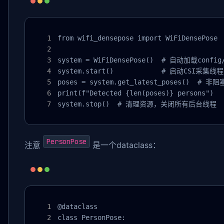
from wifi_densepose import WiFiDensePose

system = WiFiDensePose()  # 自动加载confi
system.start()            # 启动CSI采集线程 
poses = system.get_latest_poses()  # 非阻
print(f"Detected {len(poses)} persons")

system.stop()  # 清理资源，关闭所有后台线程
PersonPose
注意
是一个dataclass：
@dataclass

class PersonPose:
