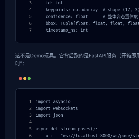
    id: int

    keypoints: np.ndarray  # shape=(17, 
    confidence: float      # 整体姿态置信度

    bbox: Tuple[float, float, float, float
    timestamp_ns: int
这不是Demo玩具。它背后跑的是FastAPI服务（开箱即
时”：
import asyncio

import websockets

import json

async def stream_poses():

    uri = "ws://localhost:8000/ws/pose/str