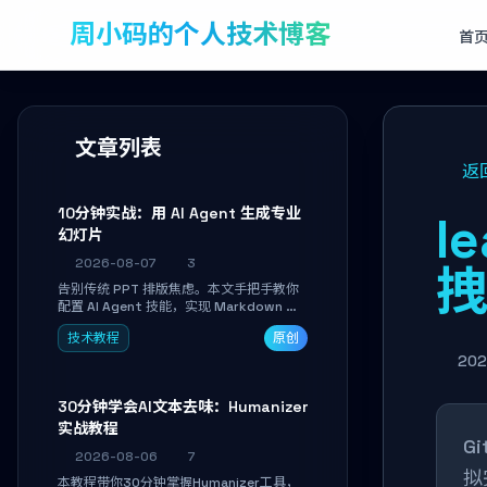
周小码的个人技术博客
首
文章列表
返
10分钟实战：用 AI Agent 生成专业
l
幻灯片
2026-08-07
3
告别传统 PPT 排版焦虑。本文手把手教你
配置 AI Agent 技能，实现 Markdown 内
容自动转为带高级排版、AI 配图与 WebGL
技术教程
原创
运行时的 HTML 幻灯片。只需专注内容，
10 分钟即可产出可投屏的专业级演示文
202
稿。
30分钟学会AI文本去味：Humanizer
实战教程
G
2026-08-06
7
拟
本教程带你30分钟掌握Humanizer工具，