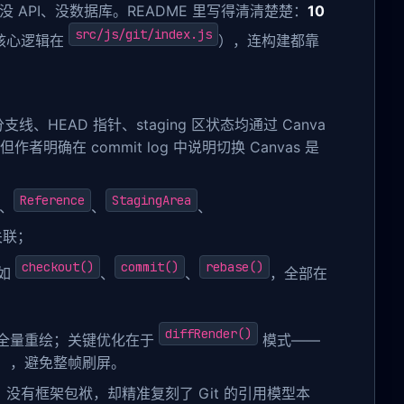
没 API、没数据库。README 里写得清清楚楚：
10
src/js/git/index.js
（核心逻辑在
），连构建都靠
分支线、HEAD 指针、staging 区状态均通过 Canva
作者明确在 commit log 中说明切换 Canvas 是
Reference
StagingArea
、
、
、
关联；
checkout()
commit()
rebase()
，如
、
、
，全部在
diffRender()
as 全量重绘；关键优化在于
模式——
节点），避免整帧刷屏。
S Model）没有框架包袱，却精准复刻了 Git 的引用模型本