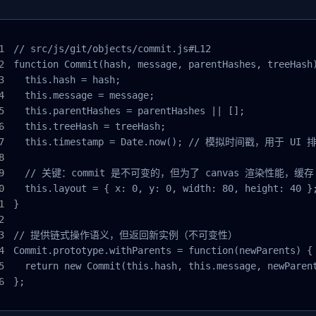
// src/js/git/objects/commit.js#L12

function Commit(hash, message, parentHashes, treeHash)
  this.hash = hash;

  this.message = message;

  this.parentHashes = parentHashes || [];

  this.treeHash = treeHash;

  this.timestamp = Date.now(); // 模拟时间戳，用于 UI 排
  // 关键：commit 是不可变的，但为了 canvas 渲染性能，缓存 l
  this.layout = { x: 0, y: 0, width: 80, height: 40 };
}

// 提供链式操作语义，但返回新实例（不可变性）

Commit.prototype.withParents = function(newParents) {

  return new Commit(this.hash, this.message, newParent
};