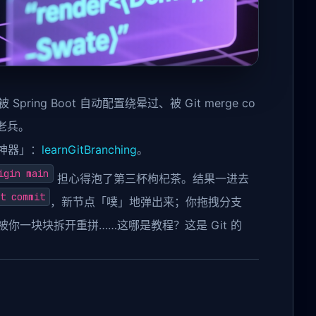
ring Boot 自动配置绕晕过、被 Git merge co
 老兵。
t 神器」：
learnGitBranching
。
igin main
担心得泡了第三杯枸杞茶。结果一进去
t commit
，新节点「噗」地弹出来；你拖拽分支
你一块块拆开重拼……这哪是教程？这是 Git 的