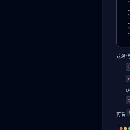
这段
t
r
t
再看