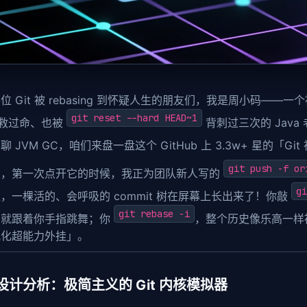
 Git 被 rebasing 到怀疑人生的朋友们，我是周小码——一个被 Sp
git reset --hard HEAD~1
ct 救过命、也被
背刺过三次的 Java
聊 JVM GC，咱们来盘一盘这个 GitHub 上 3.3w+ 星的「Gi
git push -f or
的，第一次点开它的时候，我正为团队新人写的
gi
，一棵活的、会呼吸的 commit 树在屏幕上长出来了！你敲
git rebase -i
它就跟着你手指跳舞；你
，整个历史像乐高一样被
视化超能力外挂」。
设计分析：极简主义的 Git 内核模拟器