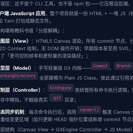
误区：这不是个 CLI 工具，也不是 npm 包——它压根没后端、
户端 JavaScript 应用
。整个项目就是一份 HTML + 一堆 JS
 和 Yarn 打包成静态文件。
架构堪称教科书级「分层解耦」：
图层（View）
：HTML5 Canvas 渲染，所有 commit 节点、
 2D Context 绘制，无 DOM 操作开销；早期版本甚至用 SVG，但
为了「更可控的帧率和更轻量的渲染路径」；
Commit
Branch
型层（Model）
：手写轻量级 Git 内核——
、
orkingDirectory
全部建模为 Plain JS Class，彼此通过引用
GitEngine
制层（Controller）
：
类统管所有命令执行逻辑
.git
内存中模拟，不触碰真实
目录；
render()
状态同步机制
：每次命令执行后，调用
触发 Canv
重绘变更区域（如只更新 HEAD 指针位置或新增 commit 
结构（Canvas View → GitEngine Controller → J