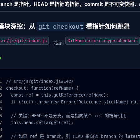
ranch 是指针，HEAD 是指针的指针，commit 是不可变快照，
git checkout
模块深挖：从
看指针如何跳舞
src/js/git/index.js
GitEngine.prototype.checkout
，找到
// src/js/git/index.js#L427

checkout: function(refName) {

  const ref = this.getReference(refName);

  if (!ref) throw new Error(`Reference ${refName} not 
  // 关键：HEAD 不是分支，而是指向某个 ref 的符号引用

  this.head.setTarget(ref); 

  // 如果 ref 是 branch，则 HEAD 指向该 branch 的 latest 