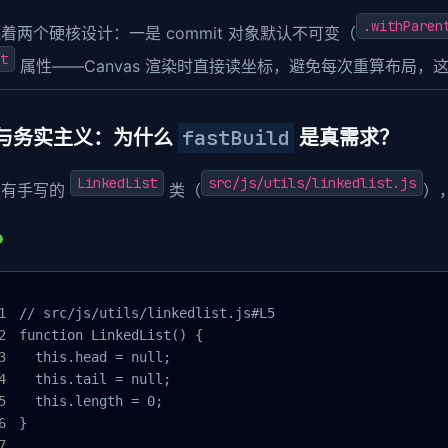
.withParen
着两个硬核设计：一是 commit 对象默认不可变（
t
属性——Canvas 渲染时直接读坐标，避免每次重算布局，
fastBuild
与务实主义：为什么
是真需求？
LinkedList
src/js/utils/linkedlist.js
里有手写的
类（
）
// src/js/utils/linkedlist.js#L5

function LinkedList() {

  this.head = null;

  this.tail = null;

  this.length = 0;

}
