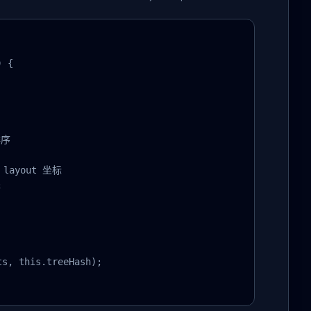
 {

序

ayout 坐标



s, this.treeHash);
