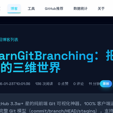
页
博客
工具
GitHub推荐
数据统计
关于
回博客列表
earnGitBranching
拽的三维世界
6-01-23T10:01:36
136 次阅读
0 点赞
0 评论
11 分钟
原创
itHub 3.3w+ 星的纯前端 Git 可视化神器，100% 客户
完整 Git 模型（commit/branch/HEAD/staging