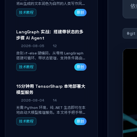
将AI生成的文本润色为自然的人类写作风
依赖
格。通过安装配置、实战示例和语音校准，
技术教程
原创
让你的内容告别AI痕迹，匹配个人写作习
惯，适合内容创作者和技术博主。
LangGraph 实战：搭建带状态的多
#git
步骤 AI Agent
2026-08-05
12
告别 if-else 硬编码，从零用 LangGraph
搭建可循环、带状态管理、支持条件路由的
多步骤 AI 代理。学完能独立编写包含自动
技术教程
原创
决策、工具调用和持久化状态的复杂工作
流，并避开递归溢出、状态丢失等常见坑
点。
15分钟用 TensorSharp 本地部署大
模型服务
2026-08-04
14
无需 Python 环境，纯 .NET 生态即可在本
地启动大模型推理服务。本文将手把手带你
下载模型、配置 GPU 加速、启动 OpenAI
技术教程
原创
兼容 API，并在 C# 业务代码中无缝调用。
数据不出网，零门槛搞定本地 LLM 部署。