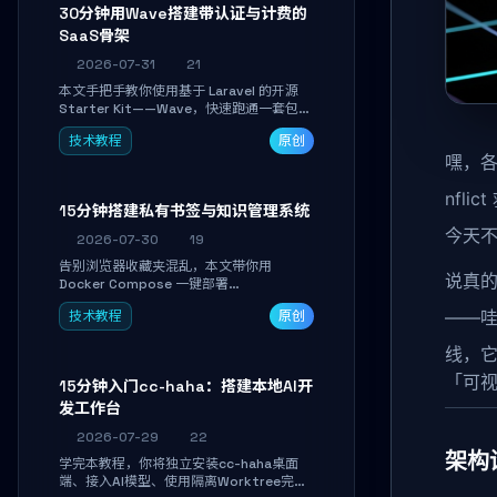
30分钟用Wave搭建带认证与计费的
SaaS骨架
2026-07-31
21
本文手把手教你使用基于 Laravel 的开源
Starter Kit——Wave，快速跑通一套包含
用户认证、订阅计费、角色权限和后台管理
技术教程
原创
的完整 SaaS 骨架。附带 Stripe 测试支付
嘿，各位
对接与自定义业务页面开发实战，助你省去
重复基建时间，将精力聚焦于核心产品打
nfli
磨。
15分钟搭建私有书签与知识管理系统
今天不
2026-07-30
19
告别浏览器收藏夹混乱，本文带你用
说真
Docker Compose 一键部署
Linkwarden。15 分钟完成私有书签系统搭
——哇
技术教程
原创
建，掌握网页快照归档、高亮批注、分类管
理与全文搜索。适合开发者与知识工作者打
线，
造个人知识库，资料统一归档，随时检索。
「可
15分钟入门cc-haha：搭建本地AI开
发工作台
2026-07-29
22
架构
学完本教程，你将独立安装cc-haha桌面
端、接入AI模型、使用隔离Worktree完成