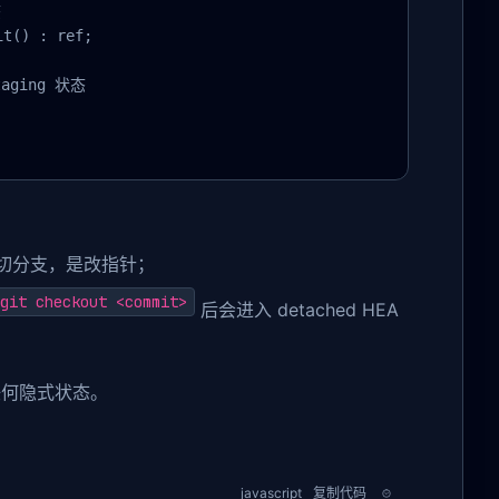


t() : ref;

ging 状态

是切分支，是改指针；
git checkout <commit>
后会进入 detached HEA
任何隐式状态。
javascript
复制代码