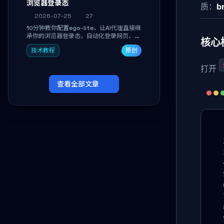
浏览器登录态
质：
b
2026-07-25
27
10分钟教你配置ego-lite，让AI代理直接继
承你的浏览器登录态，自动化登录网页、抓
核心
取数据，无需分享密码，多任务并行不干扰
技术教程
原创
日常使用。
打开
查看全部文章