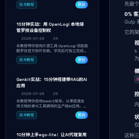
真实开发任务，并通过Diff审阅面板安全落
先破个
技术教程
原创
地AI代码改写。告别终端黑盒操作，让AI在
沙箱环境中工作，你只做审阅和决策。
0% 客
Gulp
15分钟实战：用 OpenLogi 本地接
管罗技设备控制权
它的
2026-07-28
24
视
本教程带你使用开源工具 OpenLogi 彻底摆
s
脱罗技官方软件依赖。学完后可独立完成设
备识别、按键重映射、DPI曲线配置与
技术教程
原创
SmartShift调节，实现完全离线控制，保
护隐私并释放硬件性能。
模
W
Genkit实战：15分钟搭建带RAG的AI
应用
控
2026-07-26
25
本教程带你使用Genkit框架，从零搭建支
持文档检索与工具调用的生产级AI应用。通
过环境配置、核心代码编写与调试避坑指
技术教程
原创
南，学完即可掌握多模型切换、RAG管道构
建及函数调用注册，独立开发高效AI智能
仅
体。
10分钟上手ego-lite：让AI代理复用
这种三层