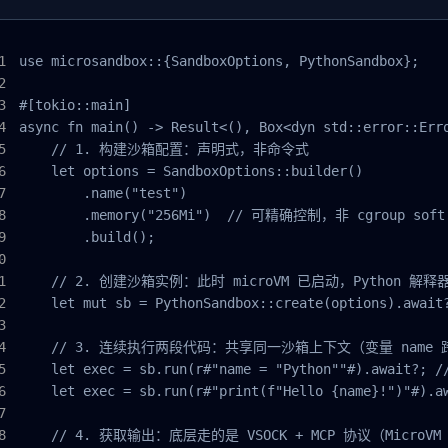
use microsandbox::{SandboxOptions, PythonSandbox};

#[tokio::main]

async fn main() -> Result<(), Box<dyn std::error::Erro
    // 1. 构建沙箱配置：声明式，非命令式

    let options = SandboxOptions::builder()

        .name("test")

        .memory("256Mi")  // 可精确控制，非 cgroup soft 
        .build();

    // 2. 创建沙箱实例：此时 microVM 已启动，Python 解释
    let mut sb = PythonSandbox::create(options).await?
    // 3. 连续执行两段代码：共享同一沙箱上下文（变量 name 
    let exec = sb.run(r#"name = "Python""#).await?;
    let exec = sb.run(r#"print(f"Hello {name}!")"#).aw
    // 4. 获取输出：底层走的是 VSOCK + MCP 协议（MicroVM Co