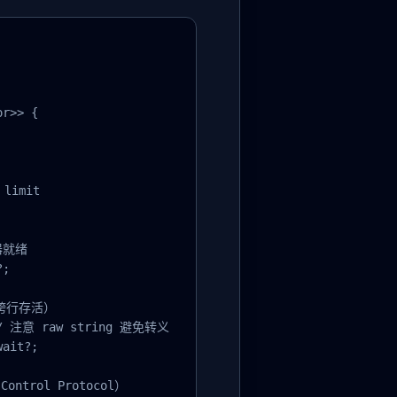
r>> {

limit

器就绪

;

跨行存活）

 // 注意 raw string 避免转义

ait?;

ntrol Protocol）
