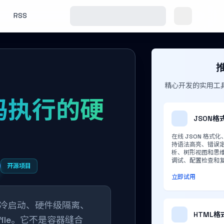
RSS
推
精心开发的实用工
I代码执行的硬
JSON格
在线 JSON 格式
持语法高亮、错误
析、树形视图和思
调试、配置检查和复杂
开源项目
立即试用
00ms 冷启动、硬件级隔离、
HTML
oxfile。它不是容器缝合