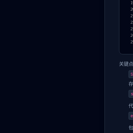
关键
S
存
s
代
e