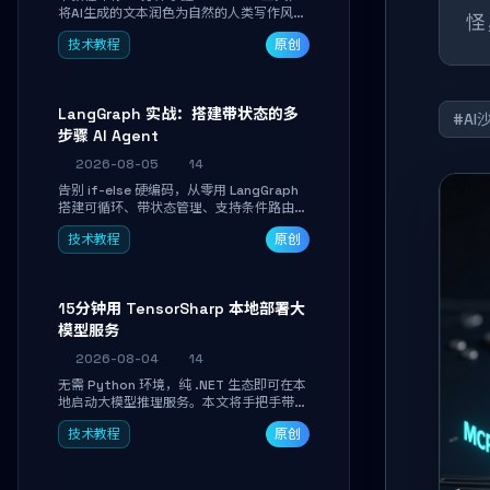
将AI生成的文本润色为自然的人类写作风
怪
格。通过安装配置、实战示例和语音校准，
技术教程
原创
让你的内容告别AI痕迹，匹配个人写作习
惯，适合内容创作者和技术博主。
LangGraph 实战：搭建带状态的多
#AI
步骤 AI Agent
2026-08-05
14
告别 if-else 硬编码，从零用 LangGraph
搭建可循环、带状态管理、支持条件路由的
多步骤 AI 代理。学完能独立编写包含自动
技术教程
原创
决策、工具调用和持久化状态的复杂工作
流，并避开递归溢出、状态丢失等常见坑
点。
15分钟用 TensorSharp 本地部署大
模型服务
2026-08-04
14
无需 Python 环境，纯 .NET 生态即可在本
地启动大模型推理服务。本文将手把手带你
下载模型、配置 GPU 加速、启动 OpenAI
技术教程
原创
兼容 API，并在 C# 业务代码中无缝调用。
数据不出网，零门槛搞定本地 LLM 部署。