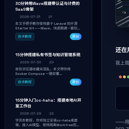
30分钟用Wave搭建带认证与计费的
SaaS骨架
2026-07-31
21
本文手把手教你使用基于 Laravel 的开源
Starter Kit——Wave，快速跑通一套包含
用户认证、订阅计费、角色权限和后台管理
技术教程
原创
的完整 SaaS 骨架。附带 Stripe 测试支付
对接与自定义业务页面开发实战，助你省去
重复基建时间，将精力聚焦于核心产品打
还在用
磨。
15分钟搭建私有书签与知识管理系统
2026-07-30
20
我上周
告别浏览器收藏夹混乱，本文带你用
Docker Compose 一键部署
Linkwarden。15 分钟完成私有书签系统搭
技术教程
原创
建，掌握网页快照归档、高亮批注、分类管
理与全文搜索。适合开发者与知识工作者打
造个人知识库，资料统一归档，随时检索。
15分钟入门cc-haha：搭建本地AI开
发工作台
2026-07-29
22
学完本教程，你将独立安装cc-haha桌面
——
端、接入AI模型、使用隔离Worktree完成