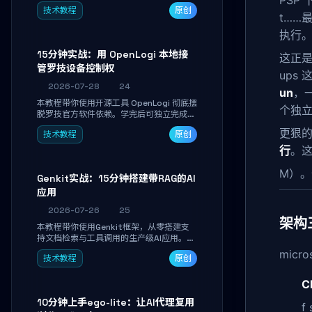
PSP 
真实开发任务，并通过Diff审阅面板安全落
技术教程
原创
地AI代码改写。告别终端黑盒操作，让AI在
t……
沙箱环境中工作，你只做审阅和决策。
执行
15分钟实战：用 OpenLogi 本地接
这正是 
管罗技设备控制权
ups
2026-07-28
24
un
，一
本教程带你使用开源工具 OpenLogi 彻底摆
个独立
脱罗技官方软件依赖。学完后可独立完成设
备识别、按键重映射、DPI曲线配置与
更狠
技术教程
原创
SmartShift调节，实现完全离线控制，保
护隐私并释放硬件性能。
行
。这
M）
Genkit实战：15分钟搭建带RAG的AI
应用
2026-07-26
25
架构
本教程带你使用Genkit框架，从零搭建支
持文档检索与工具调用的生产级AI应用。通
过环境配置、核心代码编写与调试避坑指
mic
技术教程
原创
南，学完即可掌握多模型切换、RAG管道构
建及函数调用注册，独立开发高效AI智能
C
体。
10分钟上手ego-lite：让AI代理复用
f