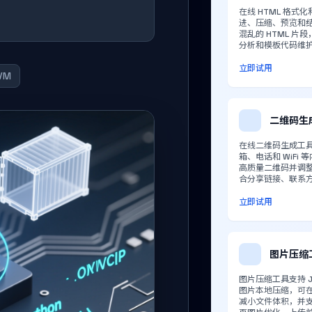
在线 HTML 格式
进、压缩、预览和
混乱的 HTML 片
分析和模板代码维
立即试用
VM
二维码生
在线二维码生成工
箱、电话和 WiFi
高质量二维码并调
合分享链接、联系
立即试用
图片压缩
图片压缩工具支持 JP
图片本地压缩，可
减小文件体积，并