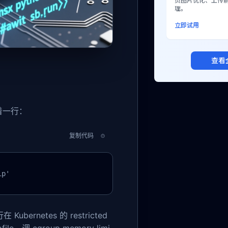
页图片优化、上传
理。
立即试用
查看
着一行：
复制代码
ip'
bernetes 的 restricted