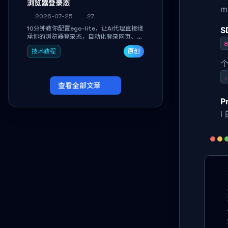
浏览器登录态
m
2026-07-25
27
10分钟教你配置ego-lite，让AI代理直接继
S
承你的浏览器登录态，自动化登录网页、抓
a
取数据，无需分享密码，多任务并行不干扰
技术教程
原创
日常使用。
个
.
查看全部文章
P
l