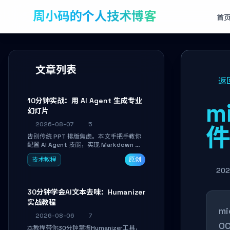
周小码的个人技术博客
首
文章列表
返
10分钟实战：用 AI Agent 生成专业
m
幻灯片
2026-08-07
5
告别传统 PPT 排版焦虑。本文手把手教你
配置 AI Agent 技能，实现 Markdown 内
容自动转为带高级排版、AI 配图与 WebGL
技术教程
原创
运行时的 HTML 幻灯片。只需专注内容，
10 分钟即可产出可投屏的专业级演示文
202
稿。
30分钟学会AI文本去味：Humanizer
实战教程
m
2026-08-06
7
O
本教程带你30分钟掌握Humanizer工具，