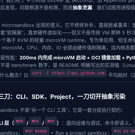
下。我们花了 4 小时给 Docker 配 seccomp、加 AppArmor profi
最后发现，问题根源不是权限，而是
抽象泄漏
：我们试图用进程级
。
microsandbox 出现的意义。它不修修补补，直接掀桌重来：放弃 Lin
 这套“软隔离”，直奔硬件虚拟化——但又不是传统 VM 那种 5
个基于 KVM 的轻量 microVM runtime，专为单应用、
 microVM，CPU、内存、IO 全部由硬件强制隔离，连内核态
的是性能：
200ms 内完成 microVM 启动 + OCI 镜像加载 + P
不是 benchmark 数字，是 README 明确写出的实测值（Linux x86_
curl -I https://api.github.com
。什么概念？比
平均耗时（2
三刀：CLI、SDK、Project，一刀切开抽象污染
rosandbox 不是“另一个 CLI 工具”，它是一套分层执行契约：
msb
msx
msr
LI 层（
/
/
）
：面向运维与调试，命令即语义。
msr myapp
msi py-d
 sandbox；
= Run a project sandbox；