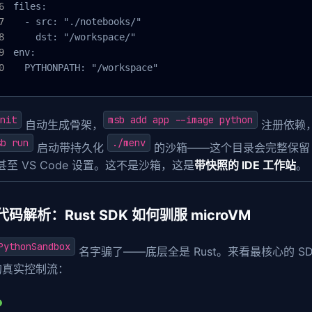
files:

  - src: "./notebooks/"

    dst: "/workspace/"

env:

  PYTHONPATH: "/workspace"
nit
msb add app --image python
自动生成骨架，
注册依赖
sb run
./menv
启动带持久化
的沙箱——这个目录会完整保留 pip in
、甚至 VS Code 设置。这不是沙箱，这是
带快照的 IDE 工作站
。
码解析：Rust SDK 如何驯服 microVM
PythonSandbox
名字骗了——底层全是 Rust。来看最核心的 SDK 
 的真实控制流：