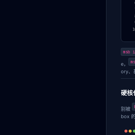
msb i
m
e，
ory
硬核代
别被
box