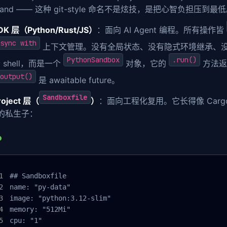
and —— 这种 git-style 命名不是炫技，是把心智负担压到最
DK 层（Python/Rust/JS）
：面向 AI Agent 编程。所有操作皆
sync with
上下文管理。没有全局状态、没有隐式环境继承、
PythonSandbox
.run()
 shell，而是一个
对象，它的
方法
output()
是 awaitable future。
Sandboxfile
roject 层（
）
：面向工程化复用。它长得像 Cargo.tom
 的私生子：
## Sandboxfile

name: "py-data"

image: "python:3.12-slim"

memory: "512Mi"

cpu: "1"
