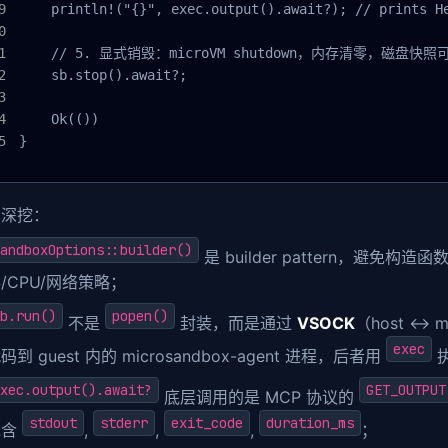
    println!("{}", exec.output().await?); // prints He
    // 5. 显式销毁：microVM shutdown，内存清零，磁盘快照
    sb.stop().await?;

    Ok(())

}
点深挖：
andboxOptions::builder()
是 builder pattern，避免
/CPU/网络策略；
b.run()
popen()
不是
封装，而是通过
VSOCK
（host ↔ 
exec
码到 guest 内的 microsandbox-agent 进程，后者用
执
xec.output().await?
GET_OUTPUT
底层调用的是 MCP 协议的
stdout
stderr
exit_code
duration_ms
包含
,
,
,
；