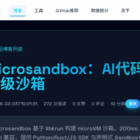
页
博客
工具
GitHub推荐
数据统计
关于
回博客列表
icrosandbox：A
件级沙箱
6-02-03T10:01:31
272 次阅读
0 点赞
0 评论
10 分钟
原创
icrosandbox 基于 libkrun 构建 microVM 沙箱，2
CI 兼容，提供 Python/Rust/JS SDK 与声明式 Sandb