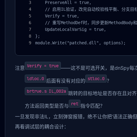
    PreserveAll = true,

    // 启用IL验证，改完自动校验栈平衡、分支目标
    Verify = true,

    // 重写MethodDef时，同步更新MethodBody和Lo
    UpdateLocalVarSig = true,

};

module.Write("patched.dll", options);
Verify = true
注意
——这不是可选开关，是dnSpy
ldloc.0
stloc.0
后面有没有对应的
？
brtrue.s IL_002a
跳转的目标地址是否存在且对齐
ret
方法返回类型是否与
指令匹配？
一旦发现非法IL，立刻弹窗报错，绝不让你把‘语法正确但
再看调试层的耦合设计：