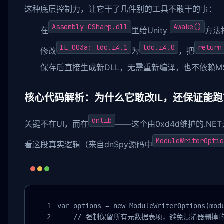
这种底层控制力，让它干了几件别的工具不敢干的事：
Assembly-CSharp.dll
Awake()
在
里给Unity
方法
IL_003a: ldc.i4.1
ldc.i4.0
return
修改
为
，把
保存后直接生成新DLL，无需重新编译，也不依赖MSB
核心代码解析：为什么它敢改IL，还保证能跑
dnlib
关键不在UI，而在
——这个由0xd4d维护的.NE
ModuleWriterOptio
看这段真实逻辑（来自dnSpy源码中
var options = new ModuleWriterOptions(modu
    // 强制保留所有元数据表项，避免混淆器删掉的T