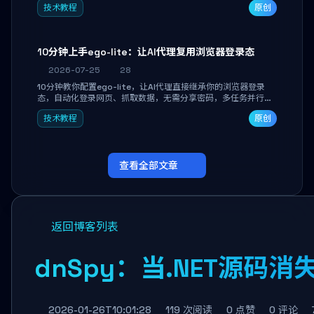
技术教程
原创
独立开发高效AI智能体。
10分钟上手ego-lite：让AI代理复用浏览器登录态
2026-07-25
28
10分钟教你配置ego-lite，让AI代理直接继承你的浏览器登录
态，自动化登录网页、抓取数据，无需分享密码，多任务并行不
干扰日常使用。
技术教程
原创
查看全部文章
返回博客列表
dnSpy：当.NET源码
2026-01-26T10:01:28
119 次阅读
0 点赞
0 评论