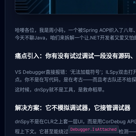
哈喽各位，我是周小码，一个被Spring AOP织入了八年、
今天不聊Java，咱们来拆解一个让.NET开发者又爱又怕
痛点引入：你有没有试过调试一段没有源码、没有
VS Debugger直接报错：‘无法加载符号’；ILSpy
点。你不是在写代码，是在考古——而且考古队还不给
这时候，dnSpy就不是工具，是救命稻草。
解决方案：它不模拟调试器，它接管调试器
dnSpy不是在CLR之上套一层UI，而是用CorDebu
Debugger.IsAttached
程上下文。它甚至能绕过
检测——