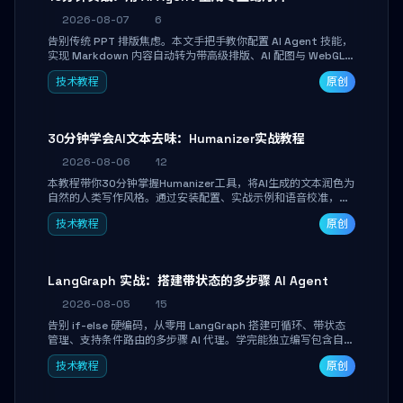
2026-08-07
6
告别传统 PPT 排版焦虑。本文手把手教你配置 AI Agent 技能，
实现 Markdown 内容自动转为带高级排版、AI 配图与 WebGL
运行时的 HTML 幻灯片。只需专注内容，10 分钟即可产出可投
技术教程
原创
屏的专业级演示文稿。
30分钟学会AI文本去味：Humanizer实战教程
2026-08-06
12
本教程带你30分钟掌握Humanizer工具，将AI生成的文本润色为
自然的人类写作风格。通过安装配置、实战示例和语音校准，让
你的内容告别AI痕迹，匹配个人写作习惯，适合内容创作者和技
技术教程
原创
术博主。
LangGraph 实战：搭建带状态的多步骤 AI Agent
2026-08-05
15
告别 if-else 硬编码，从零用 LangGraph 搭建可循环、带状态
管理、支持条件路由的多步骤 AI 代理。学完能独立编写包含自动
决策、工具调用和持久化状态的复杂工作流，并避开递归溢出、
技术教程
原创
状态丢失等常见坑点。