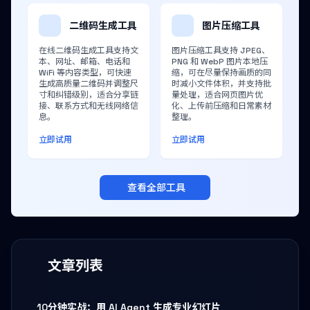
二维码生成工具
图片压缩工具
在线二维码生成工具支持文
图片压缩工具支持 JPEG、
本、网址、邮箱、电话和
PNG 和 WebP 图片本地压
WiFi 等内容类型，可快速
缩，可在尽量保持画质的同
生成高质量二维码并调整尺
时减小文件体积，并支持批
寸和纠错级别，适合分享链
量处理，适合网页图片优
接、联系方式和无线网络信
化、上传前压缩和日常素材
息。
整理。
立即试用
立即试用
查看全部工具
文章列表
10分钟实战：用 AI Agent 生成专业幻灯片