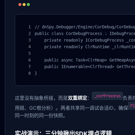
// dnSpy.Debugger/Engine/CorDebug/CorDebug
public class CorDebugProcess : IDebugProce
    private readonly ICorDebugProcess _
    private readonly ClrRuntime _clrRu
    public async Task<ClrHeap> GetHeapAsyn
    public IEnumerable<ClrThread> GetThrea
}
_corProcess
这里没有抽象桥接，而是
双重绑定
：
负责
F
用链、GC根分析）。两者共享同一调试会话ID，确保
同一时刻的同一份快照。
实战演示：三分钟揪出SDK埋点逻辑