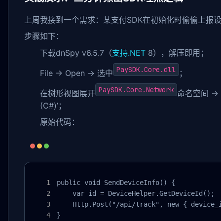
上周我接到一个需求：某支付SDK在初始化时偷偷上报设
步骤如下：
下载dnSpy v6.5.7（
支持.NET
8），解压即用；
PaySDK.Core.dll
File → Open → 选中
；
PaySDK.Core.Network
在树形视图展开
命名空间 →
(C#)’；
原始代码：
public void SendDeviceInfo() {

    var id = DeviceHelper.GetDeviceId();

    Http.Post("/api/track", new { device
}