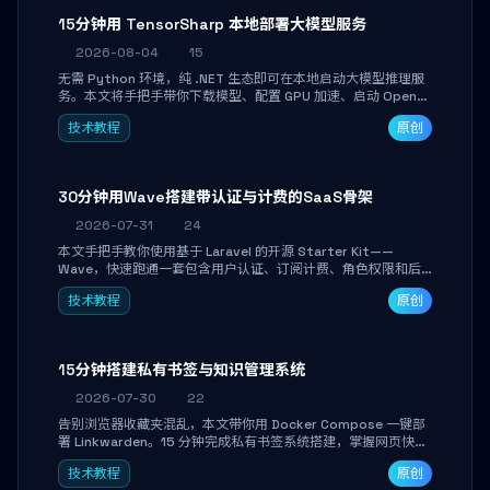
15分钟用 TensorSharp 本地部署大模型服务
2026-08-04
15
无需 Python 环境，纯 .NET 生态即可在本地启动大模型推理服
务。本文将手把手带你下载模型、配置 GPU 加速、启动 OpenAI
兼容 API，并在 C# 业务代码中无缝调用。数据不出网，零门槛
技术教程
原创
搞定本地 LLM 部署。
30分钟用Wave搭建带认证与计费的SaaS骨架
2026-07-31
24
本文手把手教你使用基于 Laravel 的开源 Starter Kit——
Wave，快速跑通一套包含用户认证、订阅计费、角色权限和后
台管理的完整 SaaS 骨架。附带 Stripe 测试支付对接与自定义
技术教程
原创
业务页面开发实战，助你省去重复基建时间，将精力聚焦于核心
产品打磨。
15分钟搭建私有书签与知识管理系统
2026-07-30
22
告别浏览器收藏夹混乱，本文带你用 Docker Compose 一键部
署 Linkwarden。15 分钟完成私有书签系统搭建，掌握网页快照
归档、高亮批注、分类管理与全文搜索。适合开发者与知识工作
技术教程
原创
者打造个人知识库，资料统一归档，随时检索。