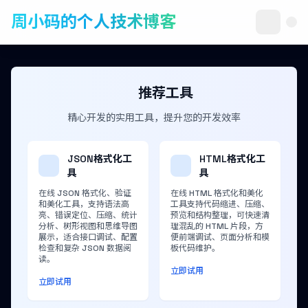
周小码的个人技术博客
推荐工具
精心开发的实用工具，提升您的开发效率
JSON格式化工
HTML格式化工
具
具
在线 JSON 格式化、验证
在线 HTML 格式化和美化
和美化工具，支持语法高
工具支持代码缩进、压缩、
亮、错误定位、压缩、统计
预览和结构整理，可快速清
分析、树形视图和思维导图
理混乱的 HTML 片段，方
展示，适合接口调试、配置
便前端调试、页面分析和模
检查和复杂 JSON 数据阅
板代码维护。
读。
立即试用
立即试用