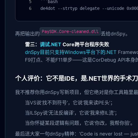
  ```bash

  de4dot --strtyp delegate --unicode 0x00
PaySDK.Core-cleaned.dll
再把输出的
丢给dnSpy。
雷三：
调试.NET
Core跨平台程序失败
dnSpy目前只支持Windows平台下的.NET
Framew
F9打点、不能F11单步——这是CorDebug API本
个人评价：它不是IDE，是.NET世界的手术刀
我不推荐你用dnSpy写新项目，但它绝对是你工具箱里
当VS说‘找不到符号’，它说‘我来读PE头’；
当ILSpy说‘无法反编译’，它说‘我来修IL流’；
当你怀疑某段逻辑有问题，它说‘你改，我帮你验’。
最后送大家一句dnSpy精神：‘Code is never lost —