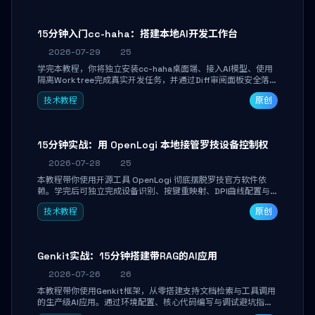
15分钟入门cc-haha：搭建本地AI开发工作台
2026-07-29
25
学完本教程，你将独立安装cc-haha桌面端、接入AI模型、使用
隔离Worktree完成真实开发任务，并通过Diff审阅面板安全落地
AI代码改写。告别终端黑盒操作，让AI在沙箱环境中工作，你只
技术教程
原创
做审阅和决策。
15分钟实战：用 OpenLogi 本地接管罗技设备控制权
2026-07-28
25
本教程带你使用开源工具 OpenLogi 彻底摆脱罗技官方软件依
赖。学完后可独立完成设备识别、按键重映射、DPI曲线配置与
SmartShift调节，实现完全离线控制，保护隐私并释放硬件性
技术教程
原创
能。
Genkit实战：15分钟搭建带RAG的AI应用
2026-07-26
26
本教程带你使用Genkit框架，从零搭建支持文档检索与工具调用
的生产级AI应用。通过环境配置、核心代码编写与调试避坑指
南，学完即可掌握多模型切换、RAG管道构建及函数调用注册，