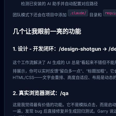
检测已安装的 AI 助手并自动配置对应路径
.claude/
requi
团队模式下还会在项目中添加
目录和
几个让我眼前一亮的功能
1. 设计 - 开发闭环：/design-shotgun → /de
这个工作流解决了 AI 生成的 UI 总是"看起来不错但不
排展示，你可以实时反馈"留白多一点"、"标题加粗"，
HTML/CSS——文字会重排、高度自适应、布局是动态的
2. 真实浏览器测试：/qa
这是我觉得最有价值的功能。它不是模拟点击，而是启动真实的 
一遍，发现 bug 后直接修复并生成回归测试。Garry 说这个功