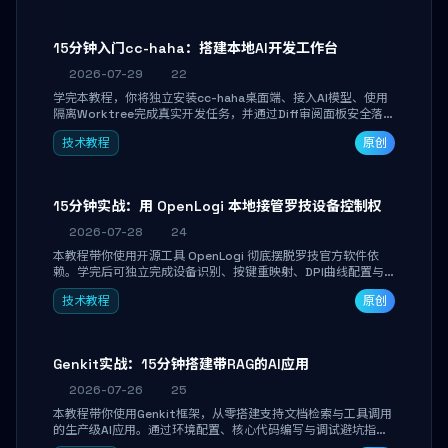
15分钟入门cc-haha：搭建本地AI开发工作台
2026-07-29
22
学完本教程，你将独立安装cc-haha桌面端、接入AI模型、使用
隔离Worktree完成真实开发任务，并通过Diff审阅面板安全落地
AI代码改写。告别终端黑盒操作，让AI在沙箱环境中工作，你只
技术教程
原创
做审阅和决策。
15分钟实战：用 OpenLogi 本地接管罗技设备控制权
2026-07-28
24
本教程带你使用开源工具 OpenLogi 彻底摆脱罗技官方软件依
赖。学完后可独立完成设备识别、按键重映射、DPI曲线配置与
SmartShift调节，实现完全离线控制，保护隐私并释放硬件性
技术教程
原创
能。
Genkit实战：15分钟搭建带RAG的AI应用
2026-07-26
25
本教程带你使用Genkit框架，从零搭建支持文档检索与工具调用
的生产级AI应用。通过环境配置、核心代码编写与调试避坑指
南，学完即可掌握多模型切换、RAG管道构建及函数调用注册，