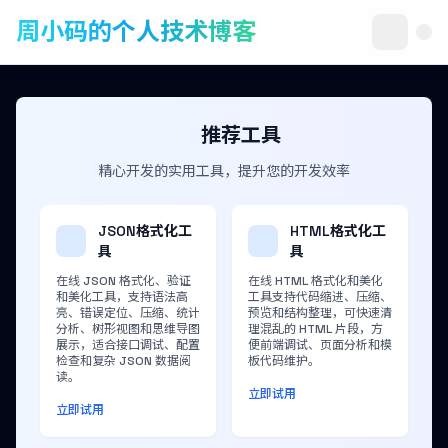
周小码的个人技术博客
推荐工具
精心开发的实用工具，提升您的开发效率
JSON格式化工
HTML格式化工
具
具
在线 JSON 格式化、验证
在线 HTML 格式化和美化
和美化工具，支持语法高
工具支持代码缩进、压缩、
亮、错误定位、压缩、统计
预览和结构整理，可快速清
分析、树形视图和思维导图
理混乱的 HTML 片段，方
展示，适合接口调试、配置
便前端调试、页面分析和模
检查和复杂 JSON 数据阅
板代码维护。
读。
立即试用
立即试用