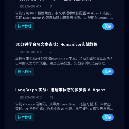
2026-08-07
3
告别传统 PPT 排版焦虑。本文手把手教你配置 AI Agent 技能，
实现 Markdown 内容自动转为带高级排版、AI 配图与 WebGL
运行时的 HTML 幻灯片。只需专注内容，10 分钟即可产出可投
技术教程
原创
屏的专业级演示文稿。
30分钟学会AI文本去味：Humanizer实战教程
2026-08-06
7
本教程带你30分钟掌握Humanizer工具，将AI生成的文本润色为
自然的人类写作风格。通过安装配置、实战示例和语音校准，让
你的内容告别AI痕迹，匹配个人写作习惯，适合内容创作者和技
技术教程
原创
术博主。
LangGraph 实战：搭建带状态的多步骤 AI Agent
2026-08-05
12
告别 if-else 硬编码，从零用 LangGraph 搭建可循环、带状态
管理、支持条件路由的多步骤 AI 代理。学完能独立编写包含自动
决策、工具调用和持久化状态的复杂工作流，并避开递归溢出、
技术教程
原创
状态丢失等常见坑点。