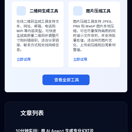
二维码生成工具
图片压缩工具
在线二维码生成工具支持文
图片压缩工具支持 JPEG、
本、网址、邮箱、电话和
PNG 和 WebP 图片本地压
WiFi 等内容类型，可快速
缩，可在尽量保持画质的同
生成高质量二维码并调整尺
时减小文件体积，并支持批
寸和纠错级别，适合分享链
量处理，适合网页图片优
接、联系方式和无线网络信
化、上传前压缩和日常素材
息。
整理。
立即试用
立即试用
查看全部工具
文章列表
10分钟实战：用 AI Agent 生成专业幻灯片