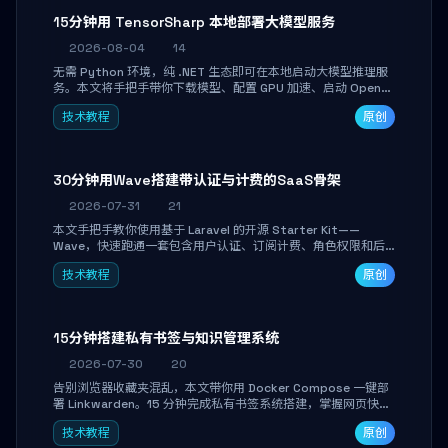
15分钟用 TensorSharp 本地部署大模型服务
2026-08-04
14
无需 Python 环境，纯 .NET 生态即可在本地启动大模型推理服
务。本文将手把手带你下载模型、配置 GPU 加速、启动 OpenAI
兼容 API，并在 C# 业务代码中无缝调用。数据不出网，零门槛
技术教程
原创
搞定本地 LLM 部署。
30分钟用Wave搭建带认证与计费的SaaS骨架
2026-07-31
21
本文手把手教你使用基于 Laravel 的开源 Starter Kit——
Wave，快速跑通一套包含用户认证、订阅计费、角色权限和后
台管理的完整 SaaS 骨架。附带 Stripe 测试支付对接与自定义
技术教程
原创
业务页面开发实战，助你省去重复基建时间，将精力聚焦于核心
产品打磨。
15分钟搭建私有书签与知识管理系统
2026-07-30
20
告别浏览器收藏夹混乱，本文带你用 Docker Compose 一键部
署 Linkwarden。15 分钟完成私有书签系统搭建，掌握网页快照
归档、高亮批注、分类管理与全文搜索。适合开发者与知识工作
技术教程
原创
者打造个人知识库，资料统一归档，随时检索。