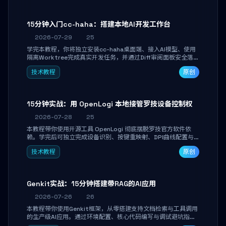
15分钟入门cc-haha：搭建本地AI开发工作台
2026-07-29
25
学完本教程，你将独立安装cc-haha桌面端、接入AI模型、使用
隔离Worktree完成真实开发任务，并通过Diff审阅面板安全落地
AI代码改写。告别终端黑盒操作，让AI在沙箱环境中工作，你只
技术教程
原创
做审阅和决策。
15分钟实战：用 OpenLogi 本地接管罗技设备控制权
2026-07-28
25
本教程带你使用开源工具 OpenLogi 彻底摆脱罗技官方软件依
赖。学完后可独立完成设备识别、按键重映射、DPI曲线配置与
SmartShift调节，实现完全离线控制，保护隐私并释放硬件性
技术教程
原创
能。
Genkit实战：15分钟搭建带RAG的AI应用
2026-07-26
26
本教程带你使用Genkit框架，从零搭建支持文档检索与工具调用
的生产级AI应用。通过环境配置、核心代码编写与调试避坑指
南，学完即可掌握多模型切换、RAG管道构建及函数调用注册，