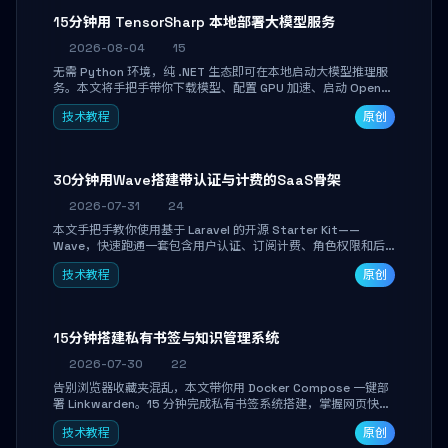
15分钟用 TensorSharp 本地部署大模型服务
2026-08-04
15
无需 Python 环境，纯 .NET 生态即可在本地启动大模型推理服
务。本文将手把手带你下载模型、配置 GPU 加速、启动 OpenAI
兼容 API，并在 C# 业务代码中无缝调用。数据不出网，零门槛
技术教程
原创
搞定本地 LLM 部署。
30分钟用Wave搭建带认证与计费的SaaS骨架
2026-07-31
24
本文手把手教你使用基于 Laravel 的开源 Starter Kit——
Wave，快速跑通一套包含用户认证、订阅计费、角色权限和后
台管理的完整 SaaS 骨架。附带 Stripe 测试支付对接与自定义
技术教程
原创
业务页面开发实战，助你省去重复基建时间，将精力聚焦于核心
产品打磨。
15分钟搭建私有书签与知识管理系统
2026-07-30
22
告别浏览器收藏夹混乱，本文带你用 Docker Compose 一键部
署 Linkwarden。15 分钟完成私有书签系统搭建，掌握网页快照
归档、高亮批注、分类管理与全文搜索。适合开发者与知识工作
技术教程
原创
者打造个人知识库，资料统一归档，随时检索。