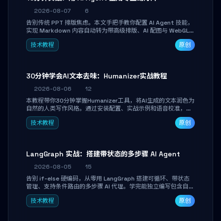
2026-08-07
6
告别传统 PPT 排版焦虑。本文手把手教你配置 AI Agent 技能，
实现 Markdown 内容自动转为带高级排版、AI 配图与 WebGL
运行时的 HTML 幻灯片。只需专注内容，10 分钟即可产出可投
技术教程
原创
屏的专业级演示文稿。
30分钟学会AI文本去味：Humanizer实战教程
2026-08-06
12
本教程带你30分钟掌握Humanizer工具，将AI生成的文本润色为
自然的人类写作风格。通过安装配置、实战示例和语音校准，让
你的内容告别AI痕迹，匹配个人写作习惯，适合内容创作者和技
技术教程
原创
术博主。
LangGraph 实战：搭建带状态的多步骤 AI Agent
2026-08-05
15
告别 if-else 硬编码，从零用 LangGraph 搭建可循环、带状态
管理、支持条件路由的多步骤 AI 代理。学完能独立编写包含自动
决策、工具调用和持久化状态的复杂工作流，并避开递归溢出、
技术教程
原创
状态丢失等常见坑点。