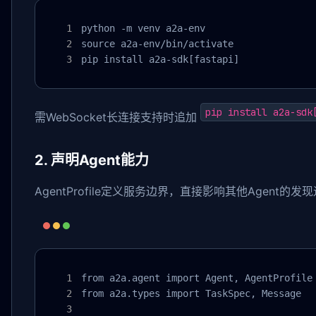
python -m venv a2a-env

source a2a-env/bin/activate

pip install a2a-sdk[fastapi]
pip install a2a-sdk
需WebSocket长连接支持时追加
2. 声明Agent能力
AgentProfile定义服务边界，直接影响其他Agent的发
from a2a.agent import Agent, AgentProfile

from a2a.types import TaskSpec, Message
