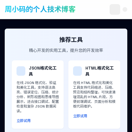
周小码的个人技术博客
推荐工具
精心开发的实用工具，提升您的开发效率
JSON格式化工
HTML格式化工
具
具
在线 JSON 格式化、验证
在线 HTML 格式化和美化
和美化工具，支持语法高
工具支持代码缩进、压缩、
亮、错误定位、压缩、统计
预览和结构整理，可快速清
分析、树形视图和思维导图
理混乱的 HTML 片段，方
展示，适合接口调试、配置
便前端调试、页面分析和模
检查和复杂 JSON 数据阅
板代码维护。
读。
立即试用
立即试用