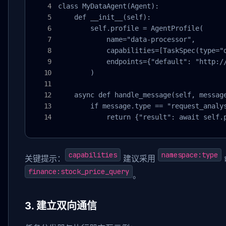
class MyDataAgent(Agent):

    def __init__(self):

        self.profile = AgentProfile(

            name="data-processor",

            capabilities=[TaskSpec(type="d
            endpoints={"default": "http://
        )

    async def handle_message(self, message
        if message.type == "request_analys
            return {"result": await self.
capabilities
namespace:type
关键提示：
建议采用
finance:stock_price_query
。
3. 建立双向通信