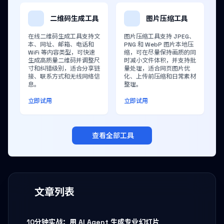
二维码生成工具
图片压缩工具
在线二维码生成工具支持文
图片压缩工具支持 JPEG、
本、网址、邮箱、电话和
PNG 和 WebP 图片本地压
WiFi 等内容类型，可快速
缩，可在尽量保持画质的同
生成高质量二维码并调整尺
时减小文件体积，并支持批
寸和纠错级别，适合分享链
量处理，适合网页图片优
接、联系方式和无线网络信
化、上传前压缩和日常素材
息。
整理。
立即试用
立即试用
查看全部工具
文章列表
10分钟实战：用 AI Agent 生成专业幻灯片