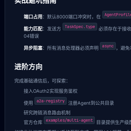
实战避坑指南
AgentProfil
端口占用
：默认8000端口冲突时，在
TaskSpec.type
能力匹配
：发送方
必须存在于接
04错误
async
异步阻塞
：所有消息处理器必须声明
，避免
进阶方向
完成基础通信后，可探索：
接入OAuth2实现服务鉴权
a2a-registry
使用
注册Agent到公共目录
研究跨链消息路由机制
examples/multi-agent
官方仓库
目录提供生产级