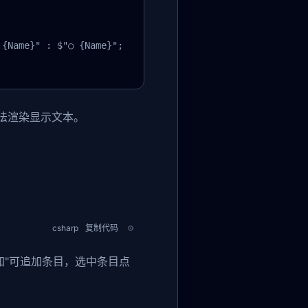
{Name}" : $"○ {Name}";

该方法渲染显示文本。
csharp
复制代码
加"可追加条目，选中条目点