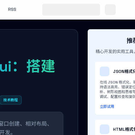
RSS
推
精心开发的实用工具
Gui：搭建
JSON格式
在线 JSON 格式化
持语法高亮、错误定
析、树形视图和思维
调试、配置检查和复杂 
技术教程
立即试用
，涵盖窗口创建、相对布局、
HTML格
板开发。