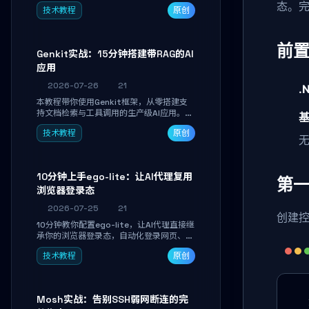
备识别、按键重映射、DPI曲线配置与
态。完
技术教程
原创
SmartShift调节，实现完全离线控制，保
护隐私并释放硬件性能。
前
Genkit实战：15分钟搭建带RAG的AI
应用
2026-07-26
21
.
本教程带你使用Genkit框架，从零搭建支
持文档检索与工具调用的生产级AI应用。通
基
过环境配置、核心代码编写与调试避坑指
技术教程
原创
南，学完即可掌握多模型切换、RAG管道构
无
建及函数调用注册，独立开发高效AI智能
体。
10分钟上手ego-lite：让AI代理复用
第
浏览器登录态
2026-07-25
21
创建控制
10分钟教你配置ego-lite，让AI代理直接继
承你的浏览器登录态，自动化登录网页、抓
取数据，无需分享密码，多任务并行不干扰
技术教程
原创
日常使用。
Mosh实战：告别SSH弱网断连的完