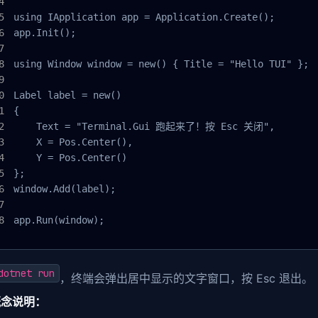
using IApplication app = Application.Create();

app.Init();

using Window window = new() { Title = "Hello TUI" };

Label label = new()

{

    Text = "Terminal.Gui 跑起来了！按 Esc 关闭",

    X = Pos.Center(),

    Y = Pos.Center()

};

window.Add(label);

app.Run(window);
dotnet run
，终端会弹出居中显示的文字窗口，按 Esc 退出。
概念说明：