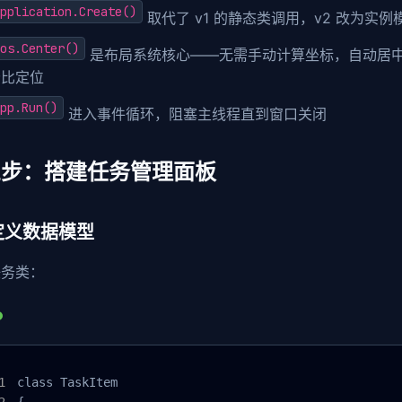
pplication.Create()
取代了 v1 的静态类调用，v2 改为实
os.Center()
是布局系统核心——无需手动计算坐标，自动居
分比定位
pp.Run()
进入事件循环，阻塞主线程直到窗口关闭
三步：搭建任务管理面板
 定义数据模型
任务类：
class TaskItem

{
