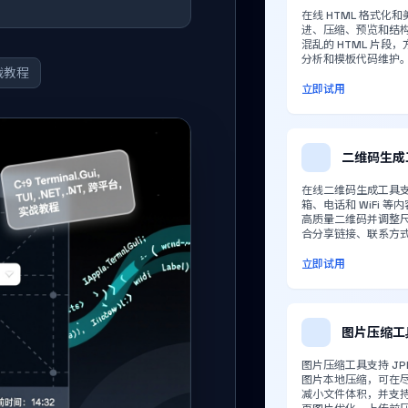
在线 HTML 格式化
进、压缩、预览和结
混乱的 HTML 片段
分析和模板代码维护
战教程
立即试用
二维码生成
在线二维码生成工具
箱、电话和 WiFi 
高质量二维码并调整
合分享链接、联系方
立即试用
图片压缩工
图片压缩工具支持 JPE
图片本地压缩，可在
减小文件体积，并支