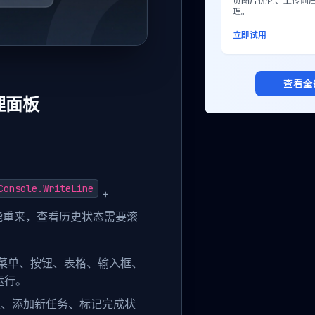
页图片优化、上传前
理。
立即试用
查看全
管理面板
Console.WriteLine
+
能重来，查看历史状态需要滚
应用拥有菜单、按钮、表格、输入框、
运行。
表、添加新任务、标记完成状