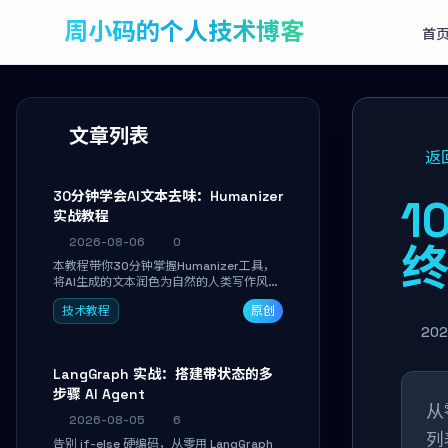
周小码的个人技术博客
首
文章列表
返
30分钟学会AI文本去味：Humanizer
1
实战教程
2026-08-06
0
本教程带你30分钟掌握Humanizer工具，
将AI生成的文本润色为自然的人类写作风
格。通过安装配置、实战示例和语音校准，
技术教程
原创
让你的内容告别AI痕迹，匹配个人写作习
惯，适合内容创作者和技术博主。
202
LangGraph 实战：搭建带状态的多
步骤 AI Agent
从
2026-08-05
6
列
告别 if-else 硬编码，从零用 LangGraph