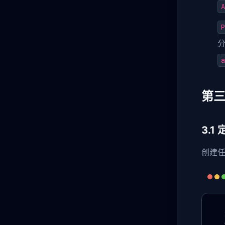
A
P
a
第
3.1
创建