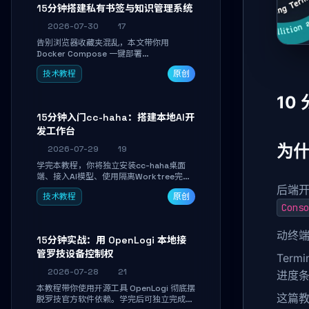
磨。
15分钟搭建私有书签与知识管理系统
2026-07-30
17
告别浏览器收藏夹混乱，本文带你用
Docker Compose 一键部署
Linkwarden。15 分钟完成私有书签系统搭
技术教程
原创
建，掌握网页快照归档、高亮批注、分类管
理与全文搜索。适合开发者与知识工作者打
造个人知识库，资料统一归档，随时检索。
10
15分钟入门cc-haha：搭建本地AI开
发工作台
为什
2026-07-29
19
学完本教程，你将独立安装cc-haha桌面
端、接入AI模型、使用隔离Worktree完成
真实开发任务，并通过Diff审阅面板安全落
后端
技术教程
原创
地AI代码改写。告别终端黑盒操作，让AI在
Conso
沙箱环境中工作，你只做审阅和决策。
动终
15分钟实战：用 OpenLogi 本地接
管罗技设备控制权
Ter
2026-07-28
21
进度条
本教程带你使用开源工具 OpenLogi 彻底摆
这篇
脱罗技官方软件依赖。学完后可独立完成设