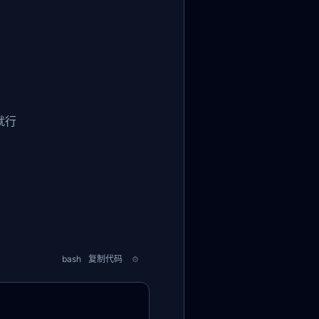
就行
bash
复制代码