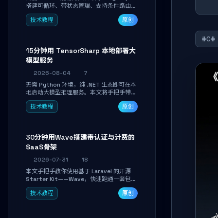
搭建可循环、带状态管理、支持条件路由的
多步骤 AI 代理。学完能独立编写包含自动
技术教程
原创
决策、工具调用和持久化状态的复杂工作
流，并避开递归溢出、状态丢失等常见坑
点。
#C#
15分钟用 TensorSharp 本地部署大
模型服务
2026-08-04
7
无需 Python 环境，纯 .NET 生态即可在本
地启动大模型推理服务。本文将手把手带你
下载模型、配置 GPU 加速、启动 OpenAI
技术教程
原创
兼容 API，并在 C# 业务代码中无缝调用。
数据不出网，零门槛搞定本地 LLM 部署。
30分钟用Wave搭建带认证与计费的
SaaS骨架
2026-07-31
18
本文手把手教你使用基于 Laravel 的开源
Starter Kit——Wave，快速跑通一套包含
用户认证、订阅计费、角色权限和后台管理
技术教程
原创
的完整 SaaS 骨架。附带 Stripe 测试支付
对接与自定义业务页面开发实战，助你省去
重复基建时间，将精力聚焦于核心产品打