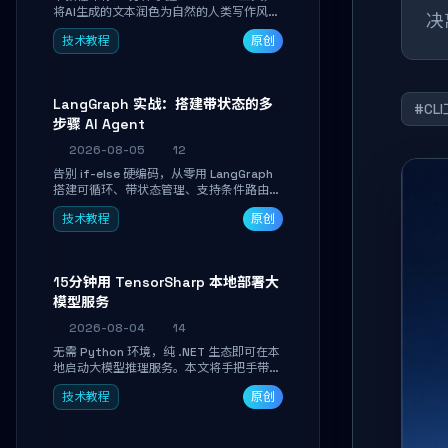
将AI生成的文本润色为自然的人类写作风
决
格。通过安装配置、实战示例和语音校准，
技术教程
原创
让你的内容告别AI痕迹，匹配个人写作习
惯，适合内容创作者和技术博主。
LangGraph 实战：搭建带状态的多
#CL
步骤 AI Agent
2026-08-05
12
告别 if-else 硬编码，从零用 LangGraph
搭建可循环、带状态管理、支持条件路由的
多步骤 AI 代理。学完能独立编写包含自动
技术教程
原创
决策、工具调用和持久化状态的复杂工作
流，并避开递归溢出、状态丢失等常见坑
点。
15分钟用 TensorSharp 本地部署大
模型服务
2026-08-04
14
无需 Python 环境，纯 .NET 生态即可在本
地启动大模型推理服务。本文将手把手带你
下载模型、配置 GPU 加速、启动 OpenAI
技术教程
原创
兼容 API，并在 C# 业务代码中无缝调用。
数据不出网，零门槛搞定本地 LLM 部署。