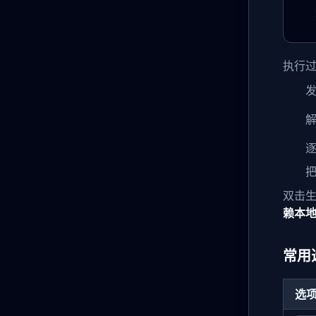
执行
发
解
把
双击
赖本
常用
选