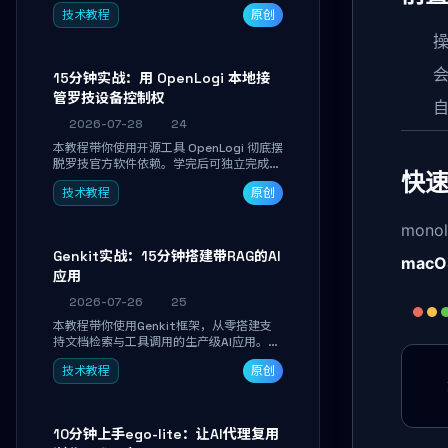
真实开发任务，并通过Diff审阅面板安全落
技术教程
原创
地AI代码改写。告别终端黑盒操作，让AI在
沙箱环境中工作，你只做审阅和决策。
操
15分钟实战：用 OpenLogi 本地接
管罗技设备控制权
自
2026-07-28
24
本教程带你使用开源工具 OpenLogi 彻底摆
脱罗技官方软件依赖。学完后可独立完成设
快
备识别、按键重映射、DPI曲线配置与
技术教程
原创
SmartShift调节，实现完全离线控制，保
护隐私并释放硬件性能。
mon
Genkit实战：15分钟搭建带RAG的AI
macOS
应用
2026-07-26
25
本教程带你使用Genkit框架，从零搭建支
持文档检索与工具调用的生产级AI应用。通
过环境配置、核心代码编写与调试避坑指
技术教程
原创
南，学完即可掌握多模型切换、RAG管道构
建及函数调用注册，独立开发高效AI智能
体。
10分钟上手ego-lite：让AI代理复用