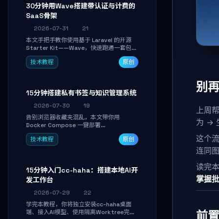
30分钟用Wave搭建带认证与计费的
SaaS骨架
2026-07-31
21
本文手把手教你使用基于 Laravel 的开源
Starter Kit——Wave，快速跑通一套包含
用户认证、订阅计费、角色权限和后台管理
技术教程
原创
的完整 SaaS 骨架。附带 Stripe 测试支付
对接与自定义业务页面开发实战，助你省去
重复基建时间，将精力聚焦于核心产品打
别
磨。
15分钟搭建私有书签与知识管理系统
2026-07-30
19
上周帮
告别浏览器收藏夹混乱，本文带你用
为 →
Docker Compose 一键部署
Linkwarden。15 分钟完成私有书签系统搭
这个流
技术教程
原创
建，掌握网页快照归档、高亮批注、分类管
理与全文搜索。适合开发者与知识工作者打
连同图
造个人知识库，资料统一归档，随时检索。
读完
15分钟入门cc-haha：搭建本地AI开
掌握
发工作台
2026-07-29
22
学完本教程，你将独立安装cc-haha桌面
端、接入AI模型、使用隔离Worktree完成
前