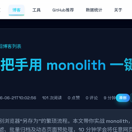
页
博客
工具
GitHub推荐
数据统计
关于
回博客列表
把手用 monolith
页
6-06-21T10:02:56
101 次阅读
0 点赞
0 评论
9 分钟
原创
别浏览器“另存为”的繁琐流程。本文带你实战 monoli
滤、批量归档及动态页面预处理，10 分钟学会将任意网页