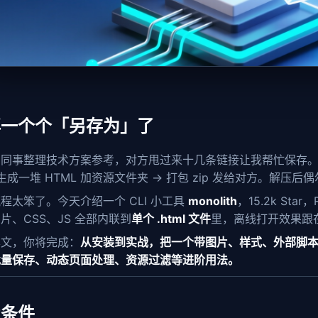
再一个个「另存为」了
同事整理技术方案参考，对方甩过来十几条链接让我帮忙保存。
 生成一堆 HTML 加资源文件夹 → 打包 zip 发给对方。解
程太笨了。今天介绍一个 CLI 小工具
monolith
，15.2k St
片、CSS、JS 全部内联到
单个 .html 文件
里，离线打开效果跟
本文，你将完成：
从安装到实战，把一个带图片、样式、外部脚本
批量保存、动态页面处理、资源过滤等进阶用法。
置条件