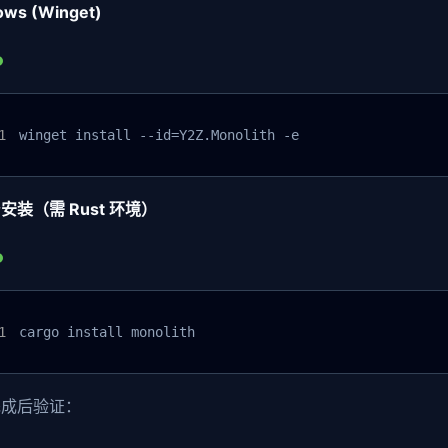
ws (Winget)
winget install --id=Y2Z.Monolith -e
安装（需 Rust 环境）
cargo install monolith
完成后验证：