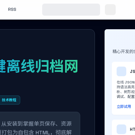
RSS
精心开发的
 一键离线归档网
J
在线 JS
持语法高亮
析、树形视
调试、配置
技术教程
立即试用
th，从安装到掌握单页保存、资源
H
打包为自包含 HTML，彻底解