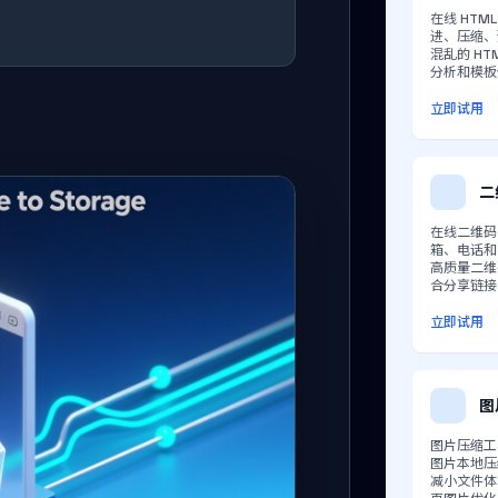
在线 HT
进、压缩、
混乱的 H
分析和模板
立即试用
二
在线二维码
箱、电话和 
高质量二维
合分享链接
立即试用
图
图片压缩工具
图片本地压
减小文件体