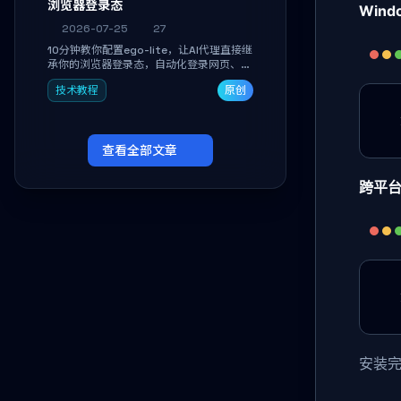
浏览器登录态
Windo
2026-07-25
27
10分钟教你配置ego-lite，让AI代理直接继
承你的浏览器登录态，自动化登录网页、抓
取数据，无需分享密码，多任务并行不干扰
技术教程
原创
日常使用。
查看全部文章
跨平台
安装