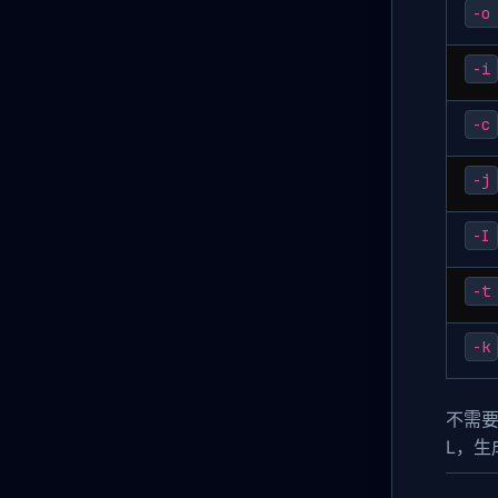
-o
-i
-c
-j
-I
-t
-k
不需
L，生