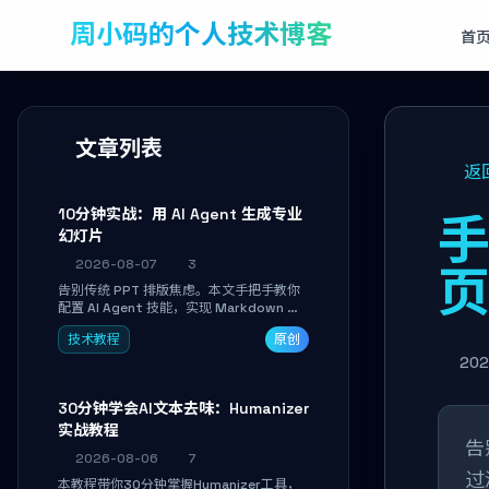
周小码的个人技术博客
首
文章列表
返
10分钟实战：用 AI Agent 生成专业
手
幻灯片
2026-08-07
3
告别传统 PPT 排版焦虑。本文手把手教你
配置 AI Agent 技能，实现 Markdown 内
容自动转为带高级排版、AI 配图与 WebGL
技术教程
原创
运行时的 HTML 幻灯片。只需专注内容，
10 分钟即可产出可投屏的专业级演示文
202
稿。
30分钟学会AI文本去味：Humanizer
实战教程
告
2026-08-06
7
过
本教程带你30分钟掌握Humanizer工具，