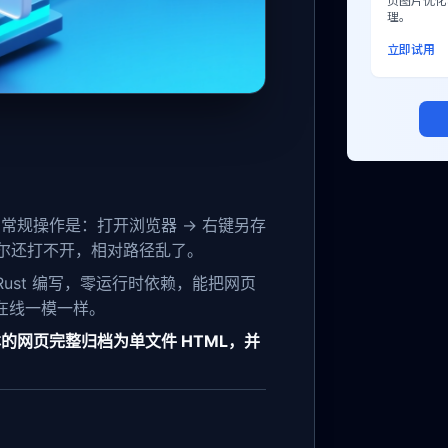
页图片优化
理。
立即试用
常规操作是：打开浏览器 → 右键另存
压后偶尔还打不开，相对路径乱了。
ar，Rust 编写，零运行时依赖，能把网页
在线一模一样。
的网页完整归档为单文件 HTML，并