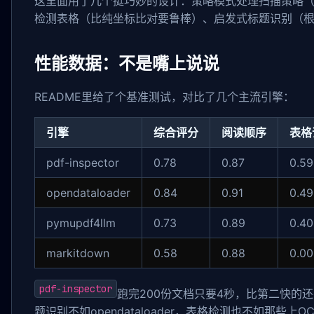
这里面用了几个挺巧妙的设计：策略模式处理扫描策略（EarlyEx
检测表格（比纯坐标比对要鲁棒）、启发式标题识别（根
性能数据：不是嘴上说说
README里给了个基准测试，对比了几个主流引擎：
引擎
综合评分
阅读顺序
表格
pdf-inspector
0.78
0.87
0.59
opendataloader
0.84
0.91
0.49
pymupdf4llm
0.73
0.89
0.40
markitdown
0.58
0.88
0.00
pdf-inspector
跑完200份文档只要4秒，比第二快的
题识别不如opendataloader，表格检测也不如那些