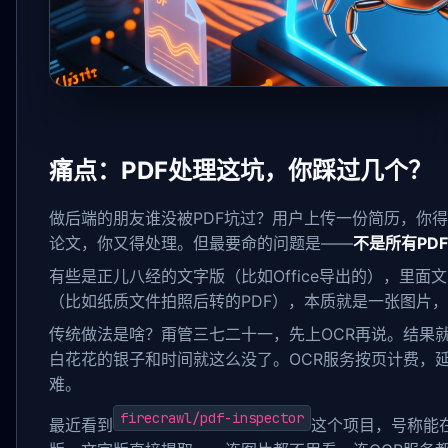
痛点：PDF处理这坑，你踩过几个？
做后端的朋友谁没被PDF坑过？用户上传一份简历，你
论文，你又得处理。但最要命的问题是——
不是所有PD
有些是正儿八经的文字版（比如Office导出的），里
（比如纸质文件拍照后转的PDF），本质就是一张图片，
传统做法是啥？甭管三七二十一，先上OCR再说。结果就
白花花的银子和时间就这么没了。OCR服务按页计费，延
难。
firecrawl/pdf-inspector
最近看到
这个项目，号称能在