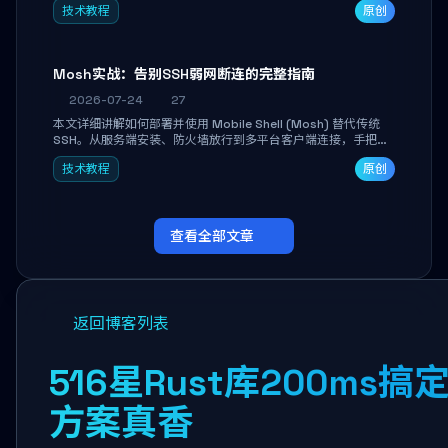
技术教程
原创
Mosh实战：告别SSH弱网断连的完整指南
2026-07-24
27
本文详细讲解如何部署并使用 Mobile Shell (Mosh) 替代传统
SSH。从服务端安装、防火墙放行到多平台客户端连接，手把手
带你掌握本地回显、连接漫游与断线自动恢复等核心功能。彻底
技术教程
原创
解决高铁、移动网络等弱网场景下 SSH 频繁掉线、会话丢失的痛
点，实现稳定高效的远程服务器管理。
查看全部文章
返回博客列表
516星Rust库200ms搞
方案真香