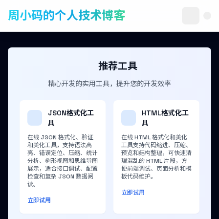
周小码的个人技术博客
推荐工具
精心开发的实用工具，提升您的开发效率
JSON格式化工
HTML格式化工
具
具
在线 JSON 格式化、验证
在线 HTML 格式化和美化
和美化工具，支持语法高
工具支持代码缩进、压缩、
亮、错误定位、压缩、统计
预览和结构整理，可快速清
分析、树形视图和思维导图
理混乱的 HTML 片段，方
展示，适合接口调试、配置
便前端调试、页面分析和模
检查和复杂 JSON 数据阅
板代码维护。
读。
立即试用
立即试用