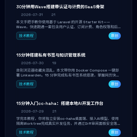
30分钟用Wave搭建带认证与计费的SaaS骨架
2026-07-31
21
本文手把手教你使用基于 Laravel 的开源 Starter Kit——
Wave，快速跑通一套包含用户认证、订阅计费、角色权限和后
台管理的完整 SaaS 骨架。附带 Stripe 测试支付对接与自定义
技术教程
原创
业务页面开发实战，助你省去重复基建时间，将精力聚焦于核心
产品打磨。
15分钟搭建私有书签与知识管理系统
2026-07-30
19
告别浏览器收藏夹混乱，本文带你用 Docker Compose 一键部
署 Linkwarden。15 分钟完成私有书签系统搭建，掌握网页快照
归档、高亮批注、分类管理与全文搜索。适合开发者与知识工作
技术教程
原创
者打造个人知识库，资料统一归档，随时检索。
15分钟入门cc-haha：搭建本地AI开发工作台
2026-07-29
21
学完本教程，你将独立安装cc-haha桌面端、接入AI模型、使用
隔离Worktree完成真实开发任务，并通过Diff审阅面板安全落地
AI代码改写。告别终端黑盒操作，让AI在沙箱环境中工作，你只
技术教程
原创
做审阅和决策。