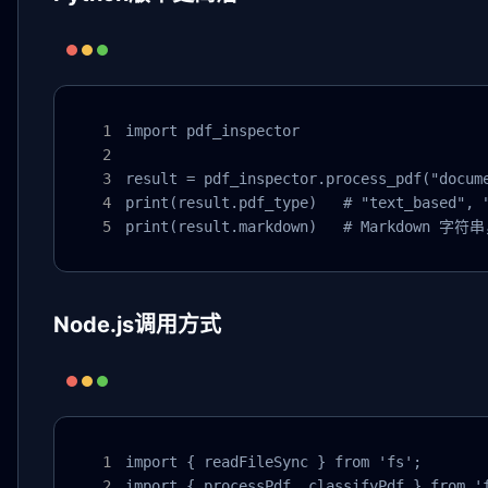
import pdf_inspector

result = pdf_inspector.process_pdf("docume
print(result.pdf_type)   # "text_based", "
print(result.markdown)   # Markdown
Node.js调用方式
import { readFileSync } from 'fs';

import { processPdf, classifyPdf } from 'f