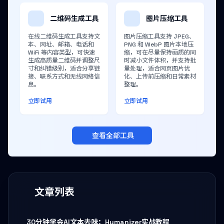
二维码生成工具
图片压缩工具
在线二维码生成工具支持文
图片压缩工具支持 JPEG、
本、网址、邮箱、电话和
PNG 和 WebP 图片本地压
WiFi 等内容类型，可快速
缩，可在尽量保持画质的同
生成高质量二维码并调整尺
时减小文件体积，并支持批
寸和纠错级别，适合分享链
量处理，适合网页图片优
接、联系方式和无线网络信
化、上传前压缩和日常素材
息。
整理。
立即试用
立即试用
查看全部工具
文章列表
30分钟学会AI文本去味：Humanizer实战教程