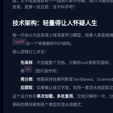
版，文字版直接提取——连图片都不用看，连OCR服务都
发者，我第一反应是：这不科学吧？
技术架构：轻量得让人怀疑人生
我一开始以为这库得上啥深度学习模型，结果人家直接
lopdf
这一个依赖解析PDF结构。
核心逻辑分三步走：
先采样
：不加载整个文档，只解析xref表和页面树
Do
者
（图片操作符）
再分类
：根据采样结果判断是TextBased、Scanned、
后提取
：如果确认是文字版，就用一套流水线提取文字
这个设计妙在
单次加载，多处复用
。文档只解析一次，分
源码的模块架构是个典型的流水线模式：