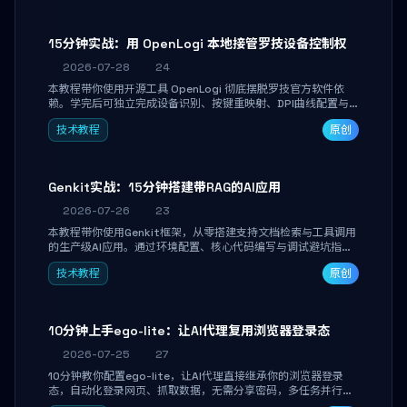
15分钟实战：用 OpenLogi 本地接管罗技设备控制权
2026-07-28
24
本教程带你使用开源工具 OpenLogi 彻底摆脱罗技官方软件依
赖。学完后可独立完成设备识别、按键重映射、DPI曲线配置与
SmartShift调节，实现完全离线控制，保护隐私并释放硬件性
技术教程
原创
能。
Genkit实战：15分钟搭建带RAG的AI应用
2026-07-26
23
本教程带你使用Genkit框架，从零搭建支持文档检索与工具调用
的生产级AI应用。通过环境配置、核心代码编写与调试避坑指
南，学完即可掌握多模型切换、RAG管道构建及函数调用注册，
技术教程
原创
独立开发高效AI智能体。
10分钟上手ego-lite：让AI代理复用浏览器登录态
2026-07-25
27
10分钟教你配置ego-lite，让AI代理直接继承你的浏览器登录
态，自动化登录网页、抓取数据，无需分享密码，多任务并行不
干扰日常使用。