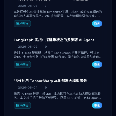
2026-08-06
7
本教程带你30分钟掌握Humanizer工具，将AI生成的文本润色为
自然的人类写作风格。通过安装配置、实战示例和语音校准，让
你的内容告别AI痕迹，匹配个人写作习惯，适合内容创作者和技
技术教程
原创
术博主。
LangGraph 实战：搭建带状态的多步骤 AI Agent
2026-08-05
9
告别 if-else 硬编码，从零用 LangGraph 搭建可循环、带状态
管理、支持条件路由的多步骤 AI 代理。学完能独立编写包含自动
决策、工具调用和持久化状态的复杂工作流，并避开递归溢出、
技术教程
原创
状态丢失等常见坑点。
15分钟用 TensorSharp 本地部署大模型服务
2026-08-04
9
无需 Python 环境，纯 .NET 生态即可在本地启动大模型推理服
务。本文将手把手带你下载模型、配置 GPU 加速、启动 OpenAI
兼容 API，并在 C# 业务代码中无缝调用。数据不出网，零门槛
技术教程
原创
搞定本地 LLM 部署。