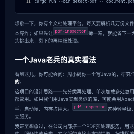
cargo run --bin detect-pdf -- document.pd
想象一下，你有个文档处理平台，每天要解析几万份文件
pdf-inspector
本爆炸；如果先让
筛一遍，就能省下一
头挑出来，剩下的再精细处理。
一个Java老兵的真实看法
看到这儿，你可能会问：周小码你一个写Java的，研究个
的
。
这项目的设计思路——先分类再处理、单次加载多处复
都管用。如果我们用Java实现类似的库，可能会用Apache
pdf-inspector
手，启动慢、内存占用大。
这种轻量级
立服务。
我甚至想象过，在公司内部搭一个PDF预处理服务，用这思路
件，服务快速分类，文字版的直接走本地提取，扫描版的