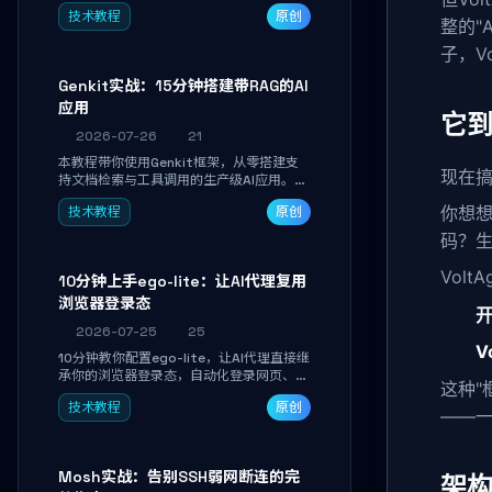
备识别、按键重映射、DPI曲线配置与
技术教程
原创
SmartShift调节，实现完全离线控制，保
整的"
护隐私并释放硬件性能。
子，V
Genkit实战：15分钟搭建带RAG的AI
应用
它
2026-07-26
21
本教程带你使用Genkit框架，从零搭建支
现在搞
持文档检索与工具调用的生产级AI应用。通
过环境配置、核心代码编写与调试避坑指
你想想
技术教程
原创
南，学完即可掌握多模型切换、RAG管道构
建及函数调用注册，独立开发高效AI智能
码？
体。
Vol
10分钟上手ego-lite：让AI代理复用
浏览器登录态
开
2026-07-25
25
V
10分钟教你配置ego-lite，让AI代理直接继
承你的浏览器登录态，自动化登录网页、抓
这种"框
取数据，无需分享密码，多任务并行不干扰
技术教程
原创
日常使用。
——
Mosh实战：告别SSH弱网断连的完
架