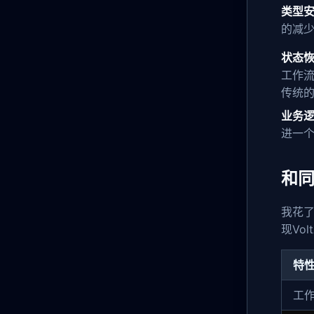
类型
的减
状态
工作
传统
业务
进一
和
我花了
现Vo
特
工