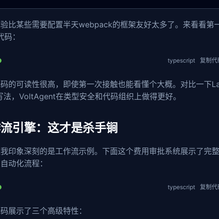
验比某些需要配置半天webpack的框架友好太多了。来看看第一
的代码：
typescript
复制代
码的可读性很高，即使第一次接触也能看懂个大概。对比一下Lan
的写法，VoltAgent在类型安全和代码组织上做得更好。
作流引擎：这才是杀手锏
让我印象深刻的是工作流示例。下面这个费用审批系统展示了完
与自动化流程：
typescript
复制代
代码展示了三个高级特性：