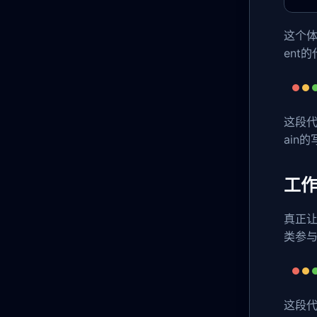
这个体
ent
这段代
ain
工
真正
类参
这段