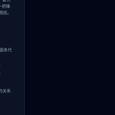
一把锤
工图纸。
。
成面条代
：
辑
d的关系