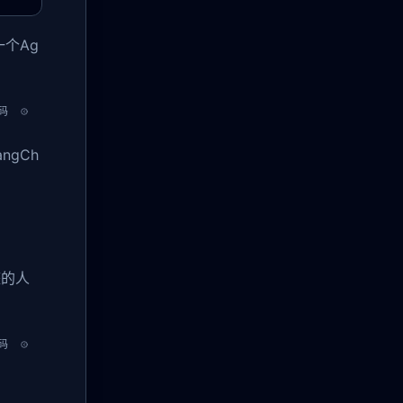
个Ag
码
gCh
整的人
码