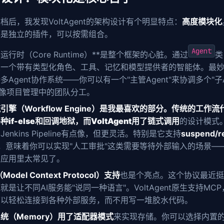
档后，我发现VoltAgent的架构设计有个明显特点：
高度模块化
都是独立的插件，可以按需组合。
Agent
心运行时（Core Runtime）**是整个框架的心脏。通过
类
义一个带有类型化角色、工具、记忆和模型提供者的智能体。最
多Agent协作系统——你可以有一个"主管Agent"来协调多个"子A
就像项目管理中的团队分工。
擎（Workflow Engine）
是我最喜欢的部分。传统的工作流
种if-else和回调地狱，而VoltAgent用了
链式调用
的设计模式
Jenkins Pipeline有点像，但更灵活。特别是它支持
suspend/
，意味着你可以实现"人工审批"这类需要等待外部输入的场景—
级应用里太常见了。
Model Context Protocol）支持
也是个亮点。这个协议最近挺
就是让不同AI服务能"说同一种语言"。VoltAgent原生支持MC
可以轻松连接到各种外部服务，而不用写一堆胶水代码。
统（Memory）
用了
适配器模式
来实现存储。你可以选择内置