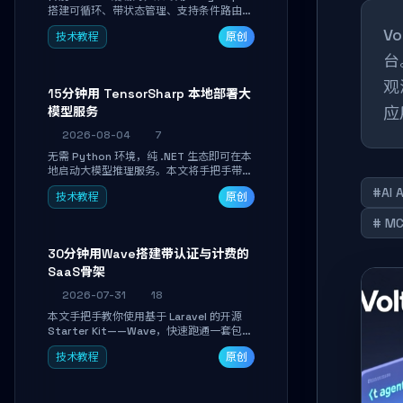
搭建可循环、带状态管理、支持条件路由的
多步骤 AI 代理。学完能独立编写包含自动
V
技术教程
原创
决策、工具调用和持久化状态的复杂工作
流，并避开递归溢出、状态丢失等常见坑
台
点。
观
15分钟用 TensorSharp 本地部署大
应
模型服务
2026-08-04
7
无需 Python 环境，纯 .NET 生态即可在本
地启动大模型推理服务。本文将手把手带你
下载模型、配置 GPU 加速、启动 OpenAI
#AI 
技术教程
原创
兼容 API，并在 C# 业务代码中无缝调用。
数据不出网，零门槛搞定本地 LLM 部署。
# M
30分钟用Wave搭建带认证与计费的
SaaS骨架
2026-07-31
18
本文手把手教你使用基于 Laravel 的开源
Starter Kit——Wave，快速跑通一套包含
用户认证、订阅计费、角色权限和后台管理
技术教程
原创
的完整 SaaS 骨架。附带 Stripe 测试支付
对接与自定义业务页面开发实战，助你省去
重复基建时间，将精力聚焦于核心产品打