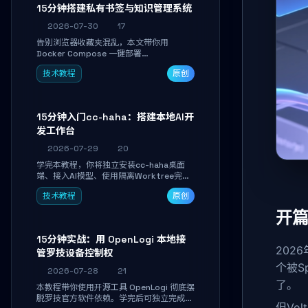
磨。
15分钟搭建私有书签与知识管理系统
2026-07-30
17
告别浏览器收藏夹混乱，本文带你用
Docker Compose 一键部署
Linkwarden。15 分钟完成私有书签系统搭
技术教程
原创
建，掌握网页快照归档、高亮批注、分类管
理与全文搜索。适合开发者与知识工作者打
造个人知识库，资料统一归档，随时检索。
15分钟入门cc-haha：搭建本地AI开
发工作台
2026-07-29
20
学完本教程，你将独立安装cc-haha桌面
端、接入AI模型、使用隔离Worktree完成
真实开发任务，并通过Diff审阅面板安全落
技术教程
原创
地AI代码改写。告别终端黑盒操作，让AI在
沙箱环境中工作，你只做审阅和决策。
开篇
15分钟实战：用 OpenLogi 本地接
202
管罗技设备控制权
个被S
2026-07-28
21
了。
本教程带你使用开源工具 OpenLogi 彻底摆
脱罗技官方软件依赖。学完后可独立完成设
但Vo