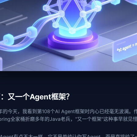
：又一个Agent框架？
6年的今天，我看到第108个AI Agent框架时内心已经毫无波澜。
pring全家桶折磨多年的Java老兵，"又一个框架"这种事早就见
ltAgent有点不太一样。它不是单纯让你写Agent，而是直接给