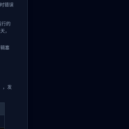
行时错误
运行的
几天，
逻辑塞
I），发