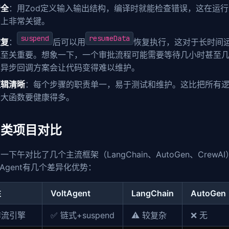
安全
：用Zod定义输入输出结构，编译时就能检查错误，这在运
少上非常关键。
suspend
resumeData
恢复
：
后可以用
恢复执行，这对于长时间
流至关重要。想象一下，一个审批流程可能需要等待几小时甚至
的异步回调方案会让代码变得难以维护。
逻辑清晰
：每个步骤的职责单一，易于测试和维护。这比把所有
个大函数要健康得多。
同类项目对比
一下午对比了几个主流框架（LangChain、AutoGen、CrewA
ltAgent有几个差异化优势：
性
VoltAgent
LangChain
AutoGen
作流引擎
✅ 链式+suspend
⚠️ 较复杂
❌ 无