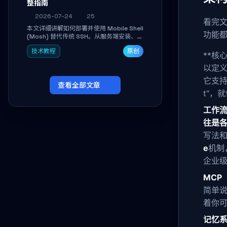
整指南
2026-07-24
25
看完文
本文详细讲解如何部署并使用 Mobile Shell
功能
(Mosh) 替代传统 SSH。从服务端安装、防
火墙放行到多平台客户端连接，手把手带你
技术教程
原创
掌握本地回显、连接漫游与断线自动恢复等
**核
核心功能。彻底解决高铁、移动网络等弱网
以定
场景下 SSH 频繁掉线、会话丢失的痛点，
实现稳定高效的远程服务器管理。
它支持
查看全部文章
t"，
工作流引
往是各
写法和
e
机制
企业
MCP（
简单说
着你
记忆系