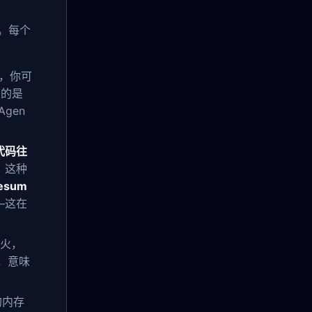
。每个
，你可
妙的是
gen
代码往
。这种
resum
—这在
火，
P，意味
的内存