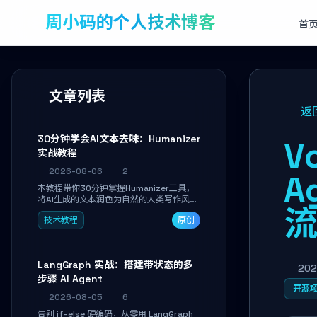
周小码的个人技术博客
首
文章列表
返
30分钟学会AI文本去味：Humanizer
V
实战教程
2026-08-06
2
A
本教程带你30分钟掌握Humanizer工具，
将AI生成的文本润色为自然的人类写作风
格。通过安装配置、实战示例和语音校准，
技术教程
原创
让你的内容告别AI痕迹，匹配个人写作习
惯，适合内容创作者和技术博主。
LangGraph 实战：搭建带状态的多
202
步骤 AI Agent
开源
2026-08-05
6
告别 if-else 硬编码，从零用 LangGraph