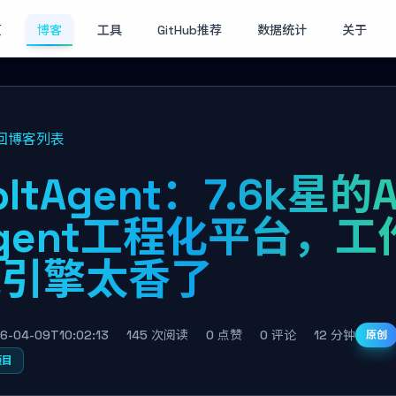
页
博客
工具
GitHub推荐
数据统计
关于
回博客列表
oltAgent：7.6k星的A
gent工程化平台，工
流引擎太香了
6-04-09T10:02:13
145 次阅读
0 点赞
0 评论
12 分钟
原创
项目