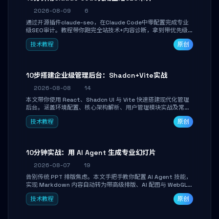
2026-08-09
6
通过开源插件claude-seo，在Claude Code中零配置完成专业
级SEO审计。教程带你跑完全站技术+内容诊断，拿到带优先级
和验证方法的可执行修复清单，适合独立开发者、SEO从业者和
技术教程
原创
站长快速上手。
10步搭建企业级管理后台：Shadcn+Vite实战
2026-08-08
14
本文带你使用 React、Shadcn UI 与 Vite 快速搭建现代化管理
后台。涵盖环境配置、核心架构解析、用户管理模块实战及常见
踩坑指南。学完即可独立完成仪表盘搭建、组件拼装与主题定
技术教程
原创
制，满足企业级开发需求。
10分钟实战：用 AI Agent 生成专业幻灯片
2026-08-07
19
告别传统 PPT 排版焦虑。本文手把手教你配置 AI Agent 技能，
实现 Markdown 内容自动转为带高级排版、AI 配图与 WebGL
运行时的 HTML 幻灯片。只需专注内容，10 分钟即可产出可投
技术教程
原创
屏的专业级演示文稿。