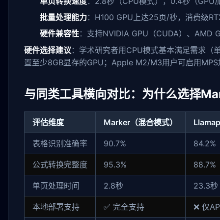
单页转换速度
：2.8秒（CPU模式），0.4秒（GPU
批量处理能力
：H100 GPU上达25页/秒，消费级RTX
硬件兼容性
：支持NVIDIA GPU（CUDA）、AMD
硬件选择建议
：学术研究者用CPU模式基本满足需求（单
置至少8GB显存的GPU；Apple M2/M3用户可启用M
与同类工具横向对比：为什么选择Marker而
评估维度
Marker（混合模式）
Llamap
表格识别准确率
90.7%
84.2%
公式转换完整度
95.3%
88.7%
单页处理时间
2.8秒
23.3秒
本地部署支持
✅ 完全支持
❌ 仅AP