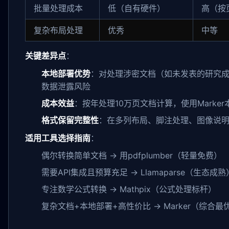
批量处理成本
低（自有硬件）
高（按
复杂布局处理
优秀
中等
关键差异点
：
本地部署优势
：对处理涉密文档（如未发表的研究成
数据泄露风险
成本效益
：按年处理10万页文档计算，使用Marke
格式保留完整性
：在多列布局、脚注处理、图像说明关联
适用工具选择指南
：
偶尔转换简单文档 → 用pdfplumber（轻量免费）
需要API集成且预算充足 → Llamaparse（生态成熟
专注数学公式转换 → Mathpix（公式处理标杆）
复杂文档+本地部署+高性价比 → Marker（综合最