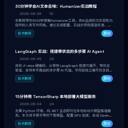
30分钟学会AI文本去味：Humanizer实战教程
2026-08-06
19
本教程带你30分钟掌握Humanizer工具，将AI生成的文本润色为
自然的人类写作风格。通过安装配置、实战示例和语音校准，让
你的内容告别AI痕迹，匹配个人写作习惯，适合内容创作者和技
技术教程
原创
术博主。
LangGraph 实战：搭建带状态的多步骤 AI Agent
2026-08-05
22
告别 if-else 硬编码，从零用 LangGraph 搭建可循环、带状态
管理、支持条件路由的多步骤 AI 代理。学完能独立编写包含自动
决策、工具调用和持久化状态的复杂工作流，并避开递归溢出、
技术教程
原创
状态丢失等常见坑点。
15分钟用 TensorSharp 本地部署大模型服务
2026-08-04
24
无需 Python 环境，纯 .NET 生态即可在本地启动大模型推理服
务。本文将手把手带你下载模型、配置 GPU 加速、启动 OpenAI
兼容 API，并在 C# 业务代码中无缝调用。数据不出网，零门槛
技术教程
原创
搞定本地 LLM 部署。