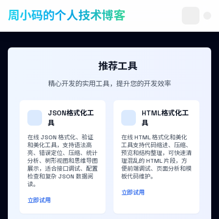
周小码的个人技术博客
推荐工具
精心开发的实用工具，提升您的开发效率
JSON格式化工
HTML格式化工
具
具
在线 JSON 格式化、验证
在线 HTML 格式化和美化
和美化工具，支持语法高
工具支持代码缩进、压缩、
亮、错误定位、压缩、统计
预览和结构整理，可快速清
分析、树形视图和思维导图
理混乱的 HTML 片段，方
展示，适合接口调试、配置
便前端调试、页面分析和模
检查和复杂 JSON 数据阅
板代码维护。
读。
立即试用
立即试用