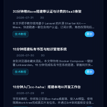
30分钟用Wave搭建带认证与计费的SaaS骨架
2026-07-31
30
本文手把手教你使用基于 Laravel 的开源 Starter Kit——
Wave，快速跑通一套包含用户认证、订阅计费、角色权限和后
台管理的完整 SaaS 骨架。附带 Stripe 测试支付对接与自定义
技术教程
原创
业务页面开发实战，助你省去重复基建时间，将精力聚焦于核心
产品打磨。
15分钟搭建私有书签与知识管理系统
2026-07-30
30
告别浏览器收藏夹混乱，本文带你用 Docker Compose 一键部
署 Linkwarden。15 分钟完成私有书签系统搭建，掌握网页快照
归档、高亮批注、分类管理与全文搜索。适合开发者与知识工作
技术教程
原创
者打造个人知识库，资料统一归档，随时检索。
15分钟入门cc-haha：搭建本地AI开发工作台
2026-07-29
31
学完本教程，你将独立安装cc-haha桌面端、接入AI模型、使用
隔离Worktree完成真实开发任务，并通过Diff审阅面板安全落地
AI代码改写。告别终端黑盒操作，让AI在沙箱环境中工作，你只