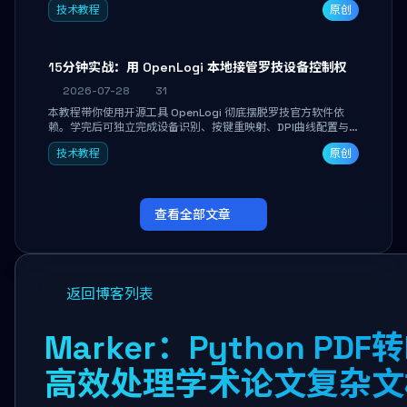
技术教程
原创
做审阅和决策。
15分钟实战：用 OpenLogi 本地接管罗技设备控制权
2026-07-28
31
本教程带你使用开源工具 OpenLogi 彻底摆脱罗技官方软件依
赖。学完后可独立完成设备识别、按键重映射、DPI曲线配置与
SmartShift调节，实现完全离线控制，保护隐私并释放硬件性
技术教程
原创
能。
查看全部文章
返回博客列表
Marker：Python PDF
高效处理学术论文复杂文