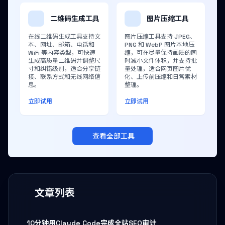
二维码生成工具
图片压缩工具
在线二维码生成工具支持文
图片压缩工具支持 JPEG、
本、网址、邮箱、电话和
PNG 和 WebP 图片本地压
WiFi 等内容类型，可快速
缩，可在尽量保持画质的同
生成高质量二维码并调整尺
时减小文件体积，并支持批
寸和纠错级别，适合分享链
量处理，适合网页图片优
接、联系方式和无线网络信
化、上传前压缩和日常素材
息。
整理。
立即试用
立即试用
查看全部工具
文章列表
10分钟用Claude Code完成全站SEO审计