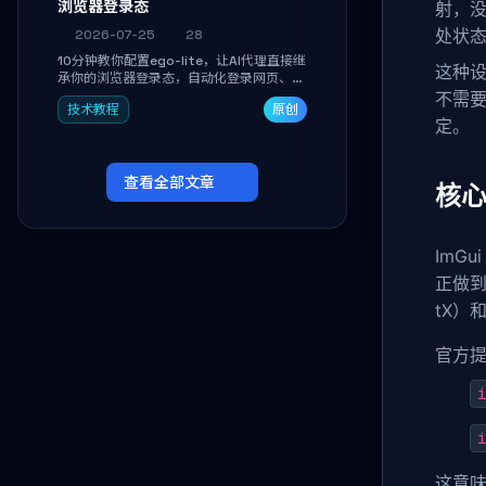
浏览器登录态
射，没
处状态
2026-07-25
28
10分钟教你配置ego-lite，让AI代理直接继
这种设
承你的浏览器登录态，自动化登录网页、抓
取数据，无需分享密码，多任务并行不干扰
不需要
技术教程
原创
日常使用。
定。
查看全部文章
核
ImG
正做到
tX）
官方
i
i
这意味