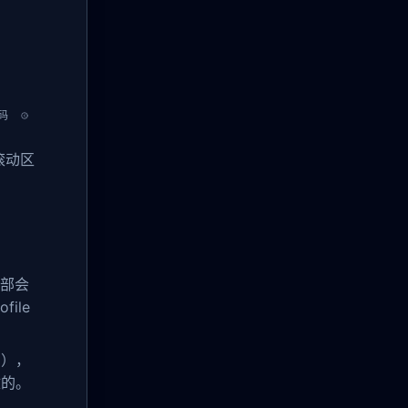
码
滚动区
部会
ile
宝），
敌的。