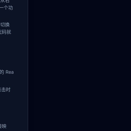
语从右
一个功
、切换
行代码就
 Rea
点击时
接映