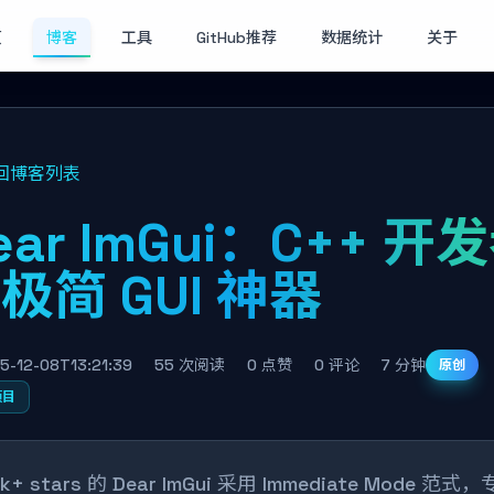
页
博客
工具
GitHub推荐
数据统计
关于
回博客列表
ear ImGui：C++ 开
极简 GUI 神器
5-12-08T13:21:39
55 次阅读
0 点赞
0 评论
7 分钟
原创
项目
k+ stars 的 Dear ImGui 采用 Immediate Mode 范式，