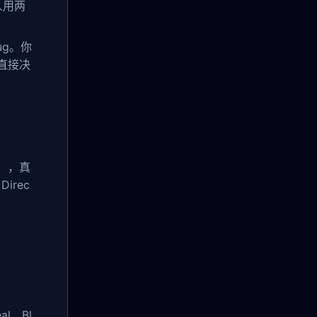
人用两
ug。你
直接决
），真
Direc
l、Bl