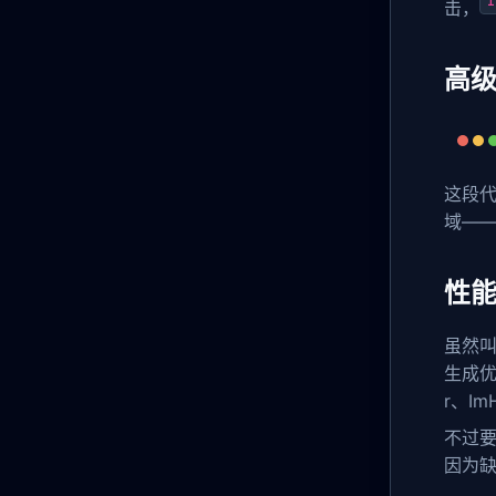
I
击，
高
这段代
域——
性
虽然叫 
生成优
r、I
不过
因为