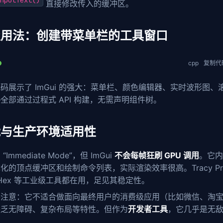
nputText()
直接修改传入的缓冲区。
级用法：创建带菜单栏的工具窗口
cpp
复制代
码展示了 ImGui 的强大：菜单栏、颜色编辑器、实时波形图、
全部通过过程式 API 构建，无需声明组件树。
能与生产环境适用性
“Immediate Mode”，但 ImGui
不会每帧狂刷 GPU 调用
。它内
化的顶点缓冲区和绘制命令列表，实际渲染效率很高。Tracy Prof
mHex 等工业级工具都在用，足见其稳定性。
要注意：它不适合做面向最终用户的消费级应用（比如微信、淘
缺乏无障碍、复杂布局等特性。但作为
开发者工具
，它几乎是无