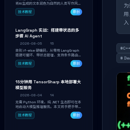
将AI生成的文本润色为自然的人类写作风
为
格。通过安装配置、实战示例和语音校准，
技术教程
原创
让你的内容告别AI痕迹，匹配个人写作习
用
惯，适合内容创作者和技术博主。
入
LangGraph 实战：搭建带状态的多
步骤 AI Agent
2026-08-05
15
#C+
告别 if-else 硬编码，从零用 LangGraph
搭建可循环、带状态管理、支持条件路由的
# De
多步骤 AI 代理。学完能独立编写包含自动
技术教程
原创
决策、工具调用和持久化状态的复杂工作
流，并避开递归溢出、状态丢失等常见坑
点。
15分钟用 TensorSharp 本地部署大
模型服务
2026-08-04
14
无需 Python 环境，纯 .NET 生态即可在本
地启动大模型推理服务。本文将手把手带你
下载模型、配置 GPU 加速、启动 OpenAI
技术教程
原创
兼容 API，并在 C# 业务代码中无缝调用。
数据不出网，零门槛搞定本地 LLM 部署。