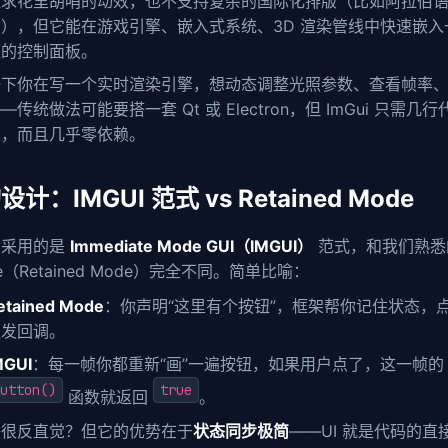
追求花里胡哨的动效，也不支持复杂的国际化排版（比如阿拉伯
），但它能在游戏引擎、嵌入式系统、3D 渲染管线中快速嵌入
整的控制面板。
一下你在写一个实时渲染引擎，想动态调整光照参数、查看帧率
—传统做法可能要搭一套 Qt 或 Electron，但 ImGui 只需几
定，而且几乎零依赖。
计：IMGUI 范式 vs Retained Mode
i 采用的是
Immediate Mode GUI（IMGUI）
范式，和我们熟悉的
ue（Retained Mode）完全不同。简单比喻：
etained Mode
：你声明“这里有个按钮”，框架帮你记住状态，
触发回调。
MGUI
：每一帧你都重新“画”一遍按钮，如果用户点了，这一帧的
utton()
true
函数就返回
。
来很反直觉？但它的优势在于
状态同步极简
——UI 就是代码的直