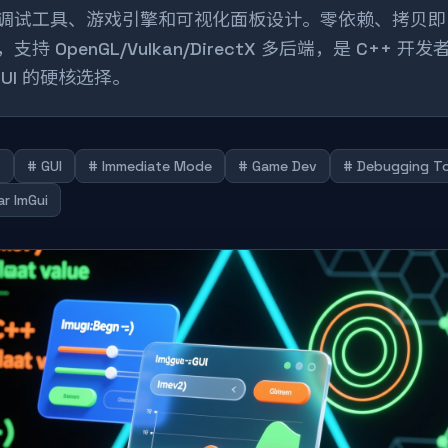
调试工具、游戏引擎和可视化面板设计。零依赖、拷贝即
，支持 OpenGL/Vulkan/DirectX 多后端，是 C++ 开发
 UI 的硬核选择。
+
# GUI
# Immediate Mode
# Game Dev
# Debugging To
ar ImGui