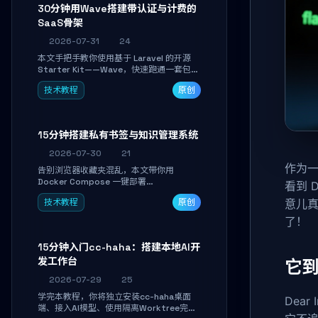
30分钟用Wave搭建带认证与计费的
SaaS骨架
2026-07-31
24
本文手把手教你使用基于 Laravel 的开源
Starter Kit——Wave，快速跑通一套包含
用户认证、订阅计费、角色权限和后台管理
技术教程
原创
的完整 SaaS 骨架。附带 Stripe 测试支付
对接与自定义业务页面开发实战，助你省去
重复基建时间，将精力聚焦于核心产品打
磨。
15分钟搭建私有书签与知识管理系统
2026-07-30
21
作为一个
告别浏览器收藏夹混乱，本文带你用
Docker Compose 一键部署
看到 
Linkwarden。15 分钟完成私有书签系统搭
技术教程
原创
意儿
建，掌握网页快照归档、高亮批注、分类管
理与全文搜索。适合开发者与知识工作者打
了！
造个人知识库，资料统一归档，随时检索。
15分钟入门cc-haha：搭建本地AI开
发工作台
它
2026-07-29
25
学完本教程，你将独立安装cc-haha桌面
Dea
端、接入AI模型、使用隔离Worktree完成