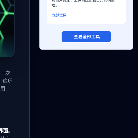
页图片优化、上传前压缩和日常素材整
理。
立即试用
查看全部工具
第一次
的：这玩
能用
界面
。