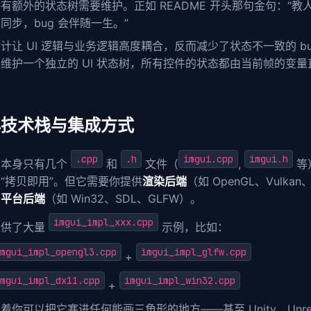
有额外的状态树需要维护。正如 README 开头那句金句：“教
同步，bug 会伴随一生。”
计让 UI 逻辑与业务逻辑高度耦合，反而减少了状态不一致的 b
维护一个独立的 UI 状态树，所有控件的状态都由当前帧的变量
心技术栈与集成方式
.cpp
.h
imgui.cpp
imgui.h
ui 本身只有几个
和
文件（
,
等
“拷贝即用”。但它需要你提供
渲染后端
（如 OpenGL、Vulkan、
和
平台后端
（如 Win32、SDL、GLFW）。
imgui_impl_xxx.cpp
提供了大量
示例，比如：
mgui_impl_opengl3.cpp
imgui_impl_glfw.cpp
+
mgui_impl_dx11.cpp
imgui_impl_win32.cpp
+
着你可以把它塞进任何能画三角形的地方——甚至 Unity、Unrea