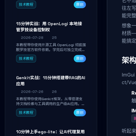
它不
真实开发任务，并通过Diff审阅面板安全落
技术教程
原创
地AI代码改写。告别终端黑盒操作，让AI在
往左写
沙箱环境中工作，你只做审阅和决策。
能完
15分钟实战：用 OpenLogi 本地接
想象
管罗技设备控制权
材质—
2026-07-28
25
能搞
本教程带你使用开源工具 OpenLogi 彻底摆
脱罗技官方软件依赖。学完后可独立完成设
备识别、按键重映射、DPI曲线配置与
架构设
技术教程
原创
SmartShift调节，实现完全离线控制，保
护隐私并释放硬件性能。
ImGu
Genkit实战：15分钟搭建带RAG的AI
ct/V
应用
2026-07-26
26
R
本教程带你使用Genkit框架，从零搭建支
持文档检索与工具调用的生产级AI应用。通
过环境配置、核心代码编写与调试避坑指
I
技术教程
原创
南，学完即可掌握多模型切换、RAG管道构
B
建及函数调用注册，独立开发高效AI智能
体。
听起
10分钟上手ego-lite：让AI代理复用