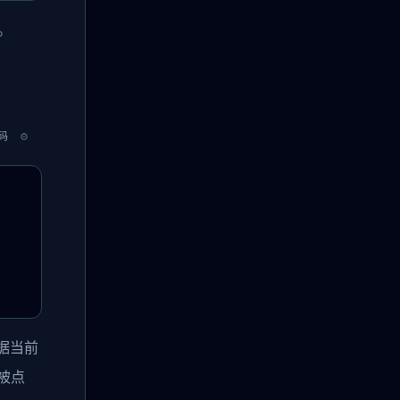
。
码
根据当前
被点