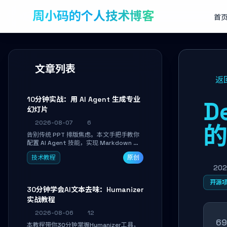
周小码的个人技术博客
首
文章列表
返
10分钟实战：用 AI Agent 生成专业
D
幻灯片
2026-08-07
6
的
告别传统 PPT 排版焦虑。本文手把手教你
配置 AI Agent 技能，实现 Markdown 内
容自动转为带高级排版、AI 配图与 WebGL
技术教程
原创
运行时的 HTML 幻灯片。只需专注内容，
10 分钟即可产出可投屏的专业级演示文
202
稿。
开源
30分钟学会AI文本去味：Humanizer
实战教程
2026-08-06
12
69
本教程带你30分钟掌握Humanizer工具，