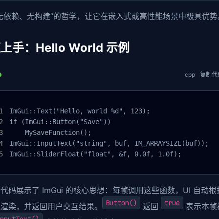
无依赖、无构建”的哲学，让它在嵌入式或高性能场景中极具优势
上手：Hello World 示例
cpp
复制代
ImGui::Text("Hello, world %d", 123);

if (ImGui::Button("Save"))

    MySaveFunction();

ImGui::InputText("string", buf, IM_ARRAYSIZE(buf));

ImGui::SliderFloat("float", &f, 0.0f, 1.0f);
代码展示了 ImGui 的核心思想：每帧调用这些函数，UI 自动
Button()
true
值渲染，并返回用户交互结果。
返回
表示本帧