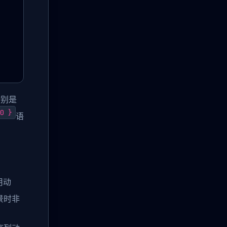
特别是
0 }
语
用动
景时非