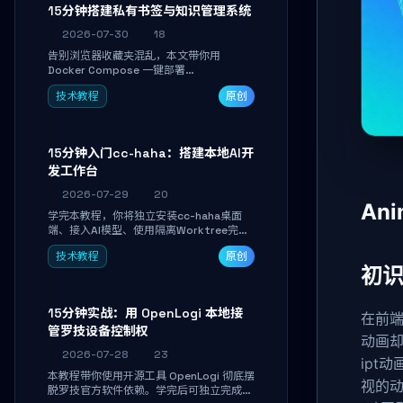
磨。
15分钟搭建私有书签与知识管理系统
2026-07-30
18
告别浏览器收藏夹混乱，本文带你用
Docker Compose 一键部署
Linkwarden。15 分钟完成私有书签系统搭
技术教程
原创
建，掌握网页快照归档、高亮批注、分类管
理与全文搜索。适合开发者与知识工作者打
造个人知识库，资料统一归档，随时检索。
15分钟入门cc-haha：搭建本地AI开
发工作台
2026-07-29
20
An
学完本教程，你将独立安装cc-haha桌面
端、接入AI模型、使用隔离Worktree完成
真实开发任务，并通过Diff审阅面板安全落
技术教程
原创
地AI代码改写。告别终端黑盒操作，让AI在
初识A
沙箱环境中工作，你只做审阅和决策。
15分钟实战：用 OpenLogi 本地接
在前
管罗技设备控制权
动画却
2026-07-28
23
ipt
本教程带你使用开源工具 OpenLogi 彻底摆
视的动
脱罗技官方软件依赖。学完后可独立完成设