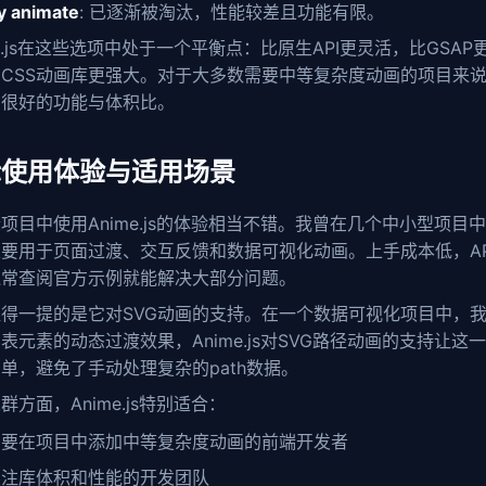
y animate
: 已逐渐被淘汰，性能较差且功能有限。
me.js在这些选项中处于一个平衡点：比原生API更灵活，比GSAP
CSS动画库更强大。对于大多数需要中等复杂度动画的项目来
了很好的功能与体积比。
际使用体验与适用场景
项目中使用Anime.js的体验相当不错。我曾在几个中小型项目
要用于页面过渡、交互反馈和数据可视化动画。上手成本低，AP
通常查阅官方示例就能解决大部分问题。
得一提的是它对SVG动画的支持。在一个数据可视化项目中，
表元素的动态过渡效果，Anime.js对SVG路径动画的支持让这
单，避免了手动处理复杂的path数据。
群方面，Anime.js特别适合：
需要在项目中添加中等复杂度动画的前端开发者
关注库体积和性能的开发团队