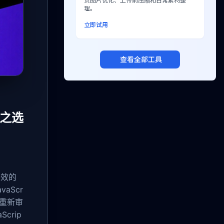
页图片优化、上传前压缩和日常素材整
理。
立即试用
查看全部工具
用之选
高效的
aScr
近重新审
crip