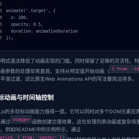
animate('.target', {

  x: 200,

  opacity: 0.5,

  duration: animationDuration

});
声明式语法降低了动画实现的门槛，同时保留了足够的灵活性。
{ from: -18
动画参数的处理非常直观，支持从特定值开始动画（
平滑过渡，这比原生Web Animations API的写法要简洁得多。
标动画与时间轴控制
me.js的多目标动画能力值得一提。它可以同时对多个DOM元素应
stagger
并通过
函数创建交错效果，这在处理列表动画或复杂场
。例如README中的示例所示，通过
er(65, { from: 'center' })