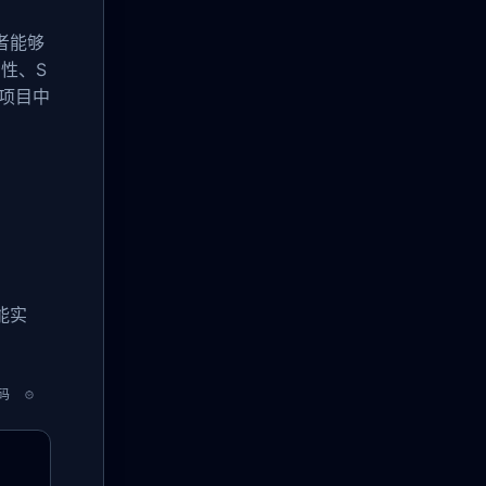
者能够
性、S
际项目中
能实
码