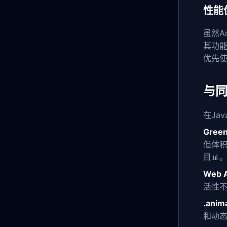
性能
虽然A
其功
优先使用
与
在Ja
Green
但体积
目📊️
Web A
活性
.anim
和动