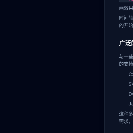
画效果
时间
的开
广泛
与一些
的支
C
S
D
J
这种多
需求