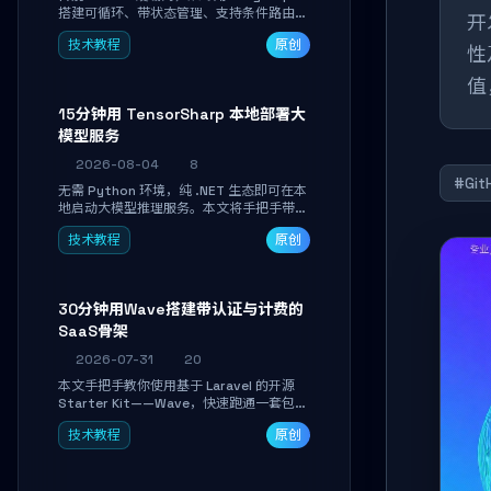
搭建可循环、带状态管理、支持条件路由的
开
多步骤 AI 代理。学完能独立编写包含自动
技术教程
原创
决策、工具调用和持久化状态的复杂工作
性
流，并避开递归溢出、状态丢失等常见坑
值
点。
15分钟用 TensorSharp 本地部署大
模型服务
2026-08-04
8
#Git
无需 Python 环境，纯 .NET 生态即可在本
地启动大模型推理服务。本文将手把手带你
下载模型、配置 GPU 加速、启动 OpenAI
技术教程
原创
兼容 API，并在 C# 业务代码中无缝调用。
数据不出网，零门槛搞定本地 LLM 部署。
30分钟用Wave搭建带认证与计费的
SaaS骨架
2026-07-31
20
本文手把手教你使用基于 Laravel 的开源
Starter Kit——Wave，快速跑通一套包含
用户认证、订阅计费、角色权限和后台管理
技术教程
原创
的完整 SaaS 骨架。附带 Stripe 测试支付
对接与自定义业务页面开发实战，助你省去
重复基建时间，将精力聚焦于核心产品打