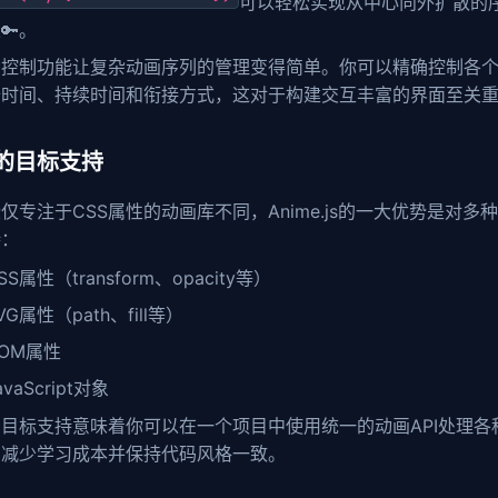
可以轻松实现从中心向外扩散的
️。
轴控制功能让复杂动画序列的管理变得简单。你可以精确控制各
始时间、持续时间和衔接方式，这对于构建交互丰富的界面至关
的目标支持
仅专注于CSS属性的动画库不同，Anime.js的一大优势是对多
持：
SS属性（transform、opacity等）
VG属性（path、fill等）
OM属性
avaScript对象
目标支持意味着你可以在一个项目中使用统一的动画API处理各
，减少学习成本并保持代码风格一致。