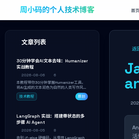
周小码的个人技术博客
首
文章列表
返
30分钟学会AI文本去味：Humanizer
J
实战教程
2026-08-06
6
a
本教程带你30分钟掌握Humanizer工具，
将AI生成的文本润色为自然的人类写作风
格。通过安装配置、实战示例和语音校准，
技术教程
原创
让你的内容告别AI痕迹，匹配个人写作习
惯，适合内容创作者和技术博主。
202
LangGraph 实战：搭建带状态的多
步骤 AI Agent
A
2026-08-05
8
活
告别 if-else 硬编码，从零用 LangGraph