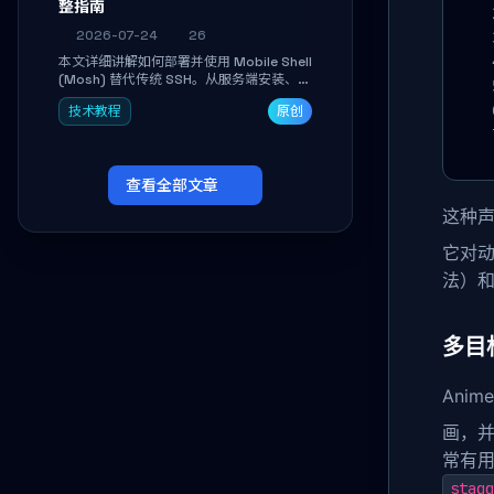
整指南
2026-07-24
26
本文详细讲解如何部署并使用 Mobile Shell
(Mosh) 替代传统 SSH。从服务端安装、防
火墙放行到多平台客户端连接，手把手带你
技术教程
原创
掌握本地回显、连接漫游与断线自动恢复等
核心功能。彻底解决高铁、移动网络等弱网
场景下 SSH 频繁掉线、会话丢失的痛点，
实现稳定高效的远程服务器管理。
查看全部文章
这种
它对
法）和
多目
Ani
画，
常有用
stagg