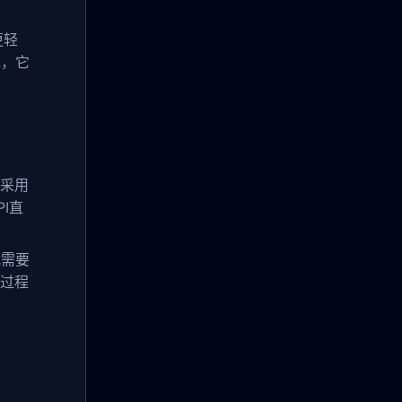
更轻
说，它
中采用
I直
我需要
一过程