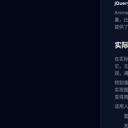
jQuer
Ani
量，比
提供
实
在实际
它，主
观，
特别值
实现图
变得简
适用人