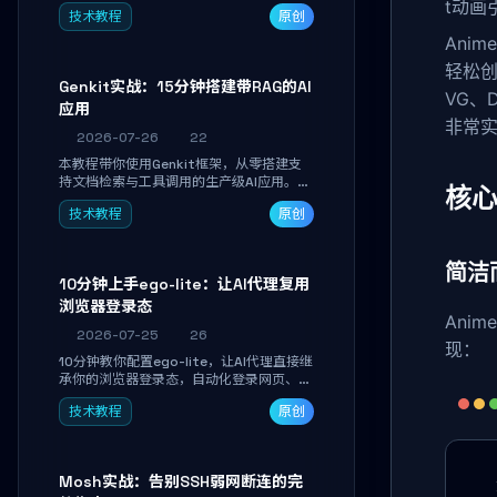
备识别、按键重映射、DPI曲线配置与
t动画
技术教程
原创
SmartShift调节，实现完全离线控制，保
护隐私并释放硬件性能。
Ani
轻松创
Genkit实战：15分钟搭建带RAG的AI
VG、
应用
非常
2026-07-26
22
本教程带你使用Genkit框架，从零搭建支
持文档检索与工具调用的生产级AI应用。通
核
过环境配置、核心代码编写与调试避坑指
技术教程
原创
南，学完即可掌握多模型切换、RAG管道构
建及函数调用注册，独立开发高效AI智能
体。
简洁
10分钟上手ego-lite：让AI代理复用
浏览器登录态
Ani
2026-07-25
26
现：
10分钟教你配置ego-lite，让AI代理直接继
承你的浏览器登录态，自动化登录网页、抓
取数据，无需分享密码，多任务并行不干扰
技术教程
原创
日常使用。
Mosh实战：告别SSH弱网断连的完