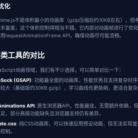
优化
nime.js不是体积最小的动画库（gzip压缩后约10KB左右），但
能丰富度，这个体积控制得相当不错。它内部对动画帧进行了优
requestAnimationFrame API，确保动画尽可能流畅。
同类工具的对比
vaScript动画领域，我们有不少选择，可以简单对比一下：
Sock (GSAP)
: 功能最全面的动画库，性能优秀且支持复杂时
较大（基础版约30KB gzip），学习曲线也更陡峭，更适合复
。
nimations API
: 原生浏览器API，性能最佳，无需额外依赖，但
不足，部分高级功能缺失且浏览器支持仍有差异。
ate.css
: 纯CSS动画库，可以快速应用预设动画，但无法实现
态控制。