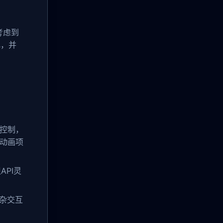
考虑到
化，并
序控制，
杂动画项
API灵
复杂交互