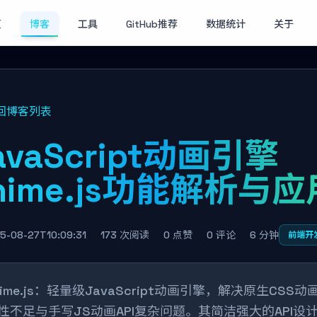
页
博客
工具
GitHub推荐
数据统计
关于
回博客列表
avaScript动画引擎
nime.js功能解析与应
5-08-27T10:09:31
173 次阅读
0 点赞
0 评论
6 分钟
前端开
nime.js：轻量级JavaScript动画引擎，解决原生CSS动
性不足与手写JS动画API复杂问题。其简洁强大的API设