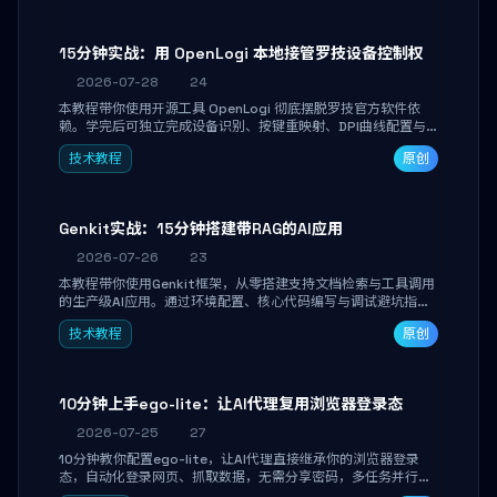
15分钟实战：用 OpenLogi 本地接管罗技设备控制权
2026-07-28
24
本教程带你使用开源工具 OpenLogi 彻底摆脱罗技官方软件依
赖。学完后可独立完成设备识别、按键重映射、DPI曲线配置与
SmartShift调节，实现完全离线控制，保护隐私并释放硬件性
技术教程
原创
能。
Genkit实战：15分钟搭建带RAG的AI应用
2026-07-26
23
本教程带你使用Genkit框架，从零搭建支持文档检索与工具调用
的生产级AI应用。通过环境配置、核心代码编写与调试避坑指
南，学完即可掌握多模型切换、RAG管道构建及函数调用注册，
技术教程
原创
独立开发高效AI智能体。
10分钟上手ego-lite：让AI代理复用浏览器登录态
2026-07-25
27
10分钟教你配置ego-lite，让AI代理直接继承你的浏览器登录
态，自动化登录网页、抓取数据，无需分享密码，多任务并行不
干扰日常使用。