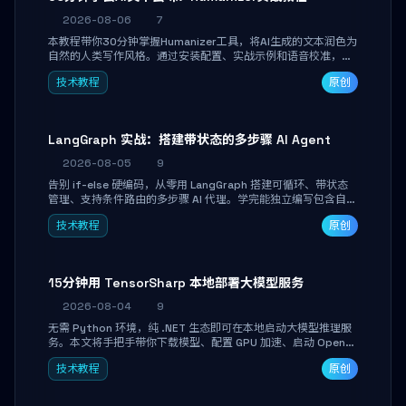
2026-08-06
7
本教程带你30分钟掌握Humanizer工具，将AI生成的文本润色为
自然的人类写作风格。通过安装配置、实战示例和语音校准，让
你的内容告别AI痕迹，匹配个人写作习惯，适合内容创作者和技
技术教程
原创
术博主。
LangGraph 实战：搭建带状态的多步骤 AI Agent
2026-08-05
9
告别 if-else 硬编码，从零用 LangGraph 搭建可循环、带状态
管理、支持条件路由的多步骤 AI 代理。学完能独立编写包含自动
决策、工具调用和持久化状态的复杂工作流，并避开递归溢出、
技术教程
原创
状态丢失等常见坑点。
15分钟用 TensorSharp 本地部署大模型服务
2026-08-04
9
无需 Python 环境，纯 .NET 生态即可在本地启动大模型推理服
务。本文将手把手带你下载模型、配置 GPU 加速、启动 OpenAI
兼容 API，并在 C# 业务代码中无缝调用。数据不出网，零门槛
技术教程
原创
搞定本地 LLM 部署。