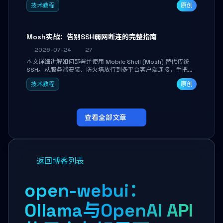
技术教程
原创
Mosh实战：告别SSH弱网断连的完整指南
2026-07-24
27
本文详细讲解如何部署并使用 Mobile Shell (Mosh) 替代传统
SSH。从服务端安装、防火墙放行到多平台客户端连接，手把手
带你掌握本地回显、连接漫游与断线自动恢复等核心功能。彻底
技术教程
原创
解决高铁、移动网络等弱网场景下 SSH 频繁掉线、会话丢失的痛
点，实现稳定高效的远程服务器管理。
查看全部文章
返回博客列表
open-webui：
Ollama与OpenAI API