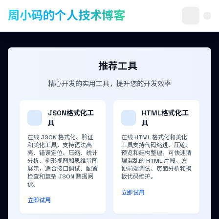
周小码的个人技术博客
推荐工具
精心开发的实用工具，提升您的开发效率
JSON格式化工
HTML格式化工
具
具
在线 JSON 格式化、验证
在线 HTML 格式化和美化
和美化工具，支持语法高
工具支持代码缩进、压缩、
亮、错误定位、压缩、统计
预览和结构整理，可快速清
分析、树形视图和思维导图
理混乱的 HTML 片段，方
展示，适合接口调试、配置
便前端调试、页面分析和模
检查和复杂 JSON 数据阅
板代码维护。
读。
立即试用
立即试用