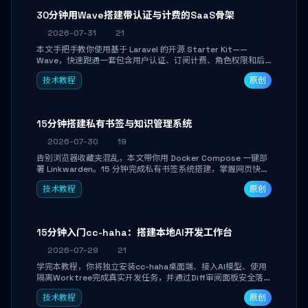
30分钟用Wave搭建带认证与计费的SaaS骨架
2026-07-31
21
本文手把手教你使用基于 Laravel 的开源 Starter Kit——
Wave，快速跑通一套包含用户认证、订阅计费、角色权限和后
台管理的完整 SaaS 骨架。附带 Stripe 测试支付对接与自定义
技术教程
原创
业务页面开发实战，助你省去重复基建时间，将精力聚焦于核心
产品打磨。
15分钟搭建私有书签与知识管理系统
2026-07-30
19
告别浏览器收藏夹混乱，本文带你用 Docker Compose 一键部
署 Linkwarden。15 分钟完成私有书签系统搭建，掌握网页快照
归档、高亮批注、分类管理与全文搜索。适合开发者与知识工作
技术教程
原创
者打造个人知识库，资料统一归档，随时检索。
15分钟入门cc-haha：搭建本地AI开发工作台
2026-07-29
21
学完本教程，你将独立安装cc-haha桌面端、接入AI模型、使用
隔离Worktree完成真实开发任务，并通过Diff审阅面板安全落地
AI代码改写。告别终端黑盒操作，让AI在沙箱环境中工作，你只
技术教程
原创
做审阅和决策。