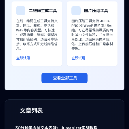
二维码生成工具
图片压缩工具
在线二维码生成工具支持文
图片压缩工具支持 JPEG、
本、网址、邮箱、电话和
PNG 和 WebP 图片本地压
WiFi 等内容类型，可快速
缩，可在尽量保持画质的同
生成高质量二维码并调整尺
时减小文件体积，并支持批
寸和纠错级别，适合分享链
量处理，适合网页图片优
接、联系方式和无线网络信
化、上传前压缩和日常素材
息。
整理。
立即试用
立即试用
查看全部工具
文章列表
30分钟学会AI文本去味：Humanizer实战教程