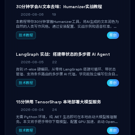
30分钟学会AI文本去味：Humanizer实战教程
2026-08-06
19
本教程带你30分钟掌握Humanizer工具，将AI生成的文本润色为
自然的人类写作风格。通过安装配置、实战示例和语音校准，让
你的内容告别AI痕迹，匹配个人写作习惯，适合内容创作者和技
技术教程
原创
术博主。
LangGraph 实战：搭建带状态的多步骤 AI Agent
2026-08-05
22
告别 if-else 硬编码，从零用 LangGraph 搭建可循环、带状态
管理、支持条件路由的多步骤 AI 代理。学完能独立编写包含自动
决策、工具调用和持久化状态的复杂工作流，并避开递归溢出、
技术教程
原创
状态丢失等常见坑点。
15分钟用 TensorSharp 本地部署大模型服务
2026-08-04
24
无需 Python 环境，纯 .NET 生态即可在本地启动大模型推理服
务。本文将手把手带你下载模型、配置 GPU 加速、启动 OpenAI
兼容 API，并在 C# 业务代码中无缝调用。数据不出网，零门槛
技术教程
原创
搞定本地 LLM 部署。