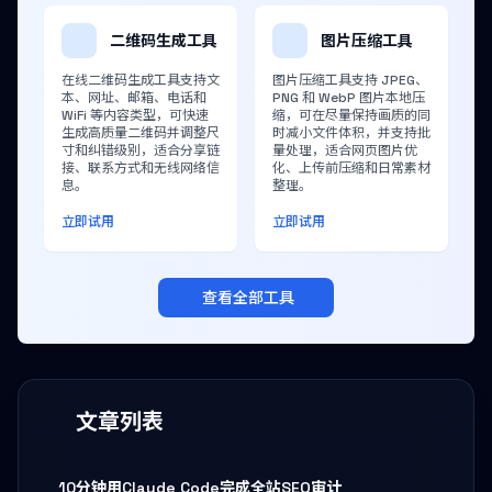
二维码生成工具
图片压缩工具
在线二维码生成工具支持文
图片压缩工具支持 JPEG、
本、网址、邮箱、电话和
PNG 和 WebP 图片本地压
WiFi 等内容类型，可快速
缩，可在尽量保持画质的同
生成高质量二维码并调整尺
时减小文件体积，并支持批
寸和纠错级别，适合分享链
量处理，适合网页图片优
接、联系方式和无线网络信
化、上传前压缩和日常素材
息。
整理。
立即试用
立即试用
查看全部工具
文章列表
10分钟用Claude Code完成全站SEO审计