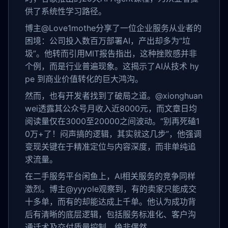
供了系统性学习路径。
博主@Love1mothe分享了一位企业服务从业者的
困境：公司投入数百万部署AI，产出却多为“垃
圾”。他转而引用MIT报告指出，这种挫败感并非
个例，而是行业普遍现象。这揭示了AI从技术 hy
pe 到商业价值转化的巨大鸿沟。
然而，也有开发者找到了破局之道。@xionghuan
wei透露其公众号月收入近8000元，而文章日均
阅读量仅在3000至20000之间波动。“别再死磕1
0万+了！闷声搞的逻辑，其实就这几步”，他强调
变现关键在于精准定位与内容深度，而非单纯追
求流量。
在二手服务平台闲鱼上，AI相关服务的竞争同样
激烈。博主@yyyole观察到，有的卖家只能成交
十多单，而有的却能达成上千单。他认为成功背
后有清晰的底层逻辑，包括服务标准化、客户沟
通话术及交付质量控制，绝非偶然。