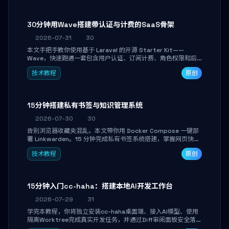
30分钟用Wave搭建带认证与计费的SaaS骨架
2026-07-31
30
本文手把手教你使用基于 Laravel 的开源 Starter Kit——
Wave，快速跑通一套包含用户认证、订阅计费、角色权限和后
台管理的完整 SaaS 骨架。附带 Stripe 测试支付对接与自定义
技术教程
原创
业务页面开发实战，助你省去重复基建时间，将精力聚焦于核心
产品打磨。
15分钟搭建私有书签与知识管理系统
2026-07-30
30
告别浏览器收藏夹混乱，本文带你用 Docker Compose 一键部
署 Linkwarden。15 分钟完成私有书签系统搭建，掌握网页快照
归档、高亮批注、分类管理与全文搜索。适合开发者与知识工作
技术教程
原创
者打造个人知识库，资料统一归档，随时检索。
15分钟入门cc-haha：搭建本地AI开发工作台
2026-07-29
31
学完本教程，你将独立安装cc-haha桌面端、接入AI模型、使用
隔离Worktree完成真实开发任务，并通过Diff审阅面板安全落地
AI代码改写。告别终端黑盒操作，让AI在沙箱环境中工作，你只