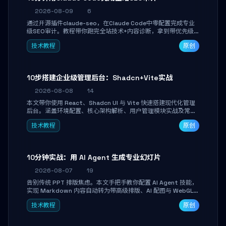
2026-08-09
6
通过开源插件claude-seo，在Claude Code中零配置完成专业
级SEO审计。教程带你跑完全站技术+内容诊断，拿到带优先级
和验证方法的可执行修复清单，适合独立开发者、SEO从业者和
技术教程
原创
站长快速上手。
10步搭建企业级管理后台：Shadcn+Vite实战
2026-08-08
14
本文带你使用 React、Shadcn UI 与 Vite 快速搭建现代化管理
后台。涵盖环境配置、核心架构解析、用户管理模块实战及常见
踩坑指南。学完即可独立完成仪表盘搭建、组件拼装与主题定
技术教程
原创
制，满足企业级开发需求。
10分钟实战：用 AI Agent 生成专业幻灯片
2026-08-07
19
告别传统 PPT 排版焦虑。本文手把手教你配置 AI Agent 技能，
实现 Markdown 内容自动转为带高级排版、AI 配图与 WebGL
运行时的 HTML 幻灯片。只需专注内容，10 分钟即可产出可投
技术教程
原创
屏的专业级演示文稿。