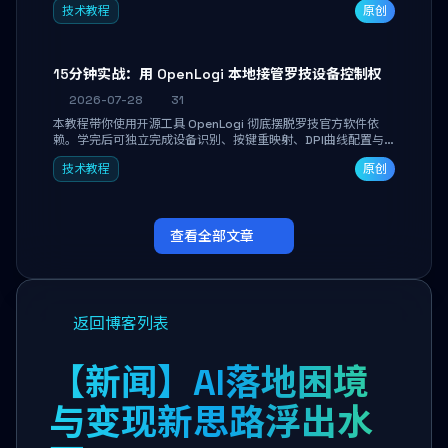
技术教程
原创
做审阅和决策。
15分钟实战：用 OpenLogi 本地接管罗技设备控制权
2026-07-28
31
本教程带你使用开源工具 OpenLogi 彻底摆脱罗技官方软件依
赖。学完后可独立完成设备识别、按键重映射、DPI曲线配置与
SmartShift调节，实现完全离线控制，保护隐私并释放硬件性
技术教程
原创
能。
查看全部文章
返回博客列表
【新闻】AI落地困境
与变现新思路浮出水