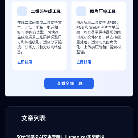
二维码生成工具
图片压缩工具
在线二维码生成工具支持文
图片压缩工具支持 JPEG、
本、网址、邮箱、电话和
PNG 和 WebP 图片本地压
WiFi 等内容类型，可快速
缩，可在尽量保持画质的同
生成高质量二维码并调整尺
时减小文件体积，并支持批
寸和纠错级别，适合分享链
量处理，适合网页图片优
接、联系方式和无线网络信
化、上传前压缩和日常素材
息。
整理。
立即试用
立即试用
查看全部工具
文章列表
30分钟学会AI文本去味：Humanizer实战教程