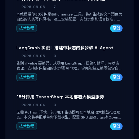
2026-08-06
7
本教程带你30分钟掌握Humanizer工具，将AI生成的文本润色为
自然的人类写作风格。通过安装配置、实战示例和语音校准，让
你的内容告别AI痕迹，匹配个人写作习惯，适合内容创作者和技
技术教程
原创
术博主。
LangGraph 实战：搭建带状态的多步骤 AI Agent
2026-08-05
9
告别 if-else 硬编码，从零用 LangGraph 搭建可循环、带状态
管理、支持条件路由的多步骤 AI 代理。学完能独立编写包含自动
决策、工具调用和持久化状态的复杂工作流，并避开递归溢出、
技术教程
原创
状态丢失等常见坑点。
15分钟用 TensorSharp 本地部署大模型服务
2026-08-04
9
无需 Python 环境，纯 .NET 生态即可在本地启动大模型推理服
务。本文将手把手带你下载模型、配置 GPU 加速、启动 OpenAI
兼容 API，并在 C# 业务代码中无缝调用。数据不出网，零门槛
技术教程
原创
搞定本地 LLM 部署。