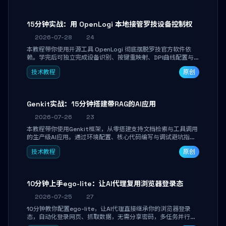
15分钟实战：用 OpenLogi 本地接管罗技设备控制权
2026-07-28
24
本教程带你使用开源工具 OpenLogi 彻底摆脱罗技官方软件依
赖。学完后可独立完成设备识别、按键重映射、DPI曲线配置与
SmartShift调节，实现完全离线控制，保护隐私并释放硬件性
技术教程
原创
能。
Genkit实战：15分钟搭建带RAG的AI应用
2026-07-26
23
本教程带你使用Genkit框架，从零搭建支持文档检索与工具调用
的生产级AI应用。通过环境配置、核心代码编写与调试避坑指
南，学完即可掌握多模型切换、RAG管道构建及函数调用注册，
技术教程
原创
独立开发高效AI智能体。
10分钟上手ego-lite：让AI代理复用浏览器登录态
2026-07-25
27
10分钟教你配置ego-lite，让AI代理直接继承你的浏览器登录
态，自动化登录网页、抓取数据，无需分享密码，多任务并行不
干扰日常使用。