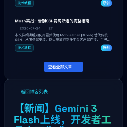
技术教程
原创
Mosh实战：告别SSH弱网断连的完整指南
2026-07-24
27
本文详细讲解如何部署并使用 Mobile Shell (Mosh) 替代传统
SSH。从服务端安装、防火墙放行到多平台客户端连接，手把手
带你掌握本地回显、连接漫游与断线自动恢复等核心功能。彻底
技术教程
原创
解决高铁、移动网络等弱网场景下 SSH 频繁掉线、会话丢失的痛
点，实现稳定高效的远程服务器管理。
查看全部文章
返回博客列表
【新闻】Gemini 3
Flash上线，开发者工