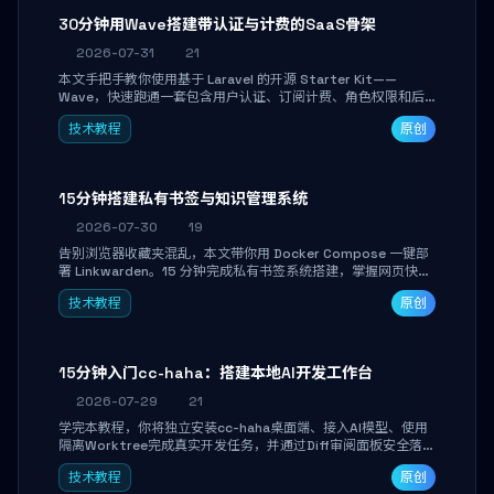
30分钟用Wave搭建带认证与计费的SaaS骨架
2026-07-31
21
本文手把手教你使用基于 Laravel 的开源 Starter Kit——
Wave，快速跑通一套包含用户认证、订阅计费、角色权限和后
台管理的完整 SaaS 骨架。附带 Stripe 测试支付对接与自定义
技术教程
原创
业务页面开发实战，助你省去重复基建时间，将精力聚焦于核心
产品打磨。
15分钟搭建私有书签与知识管理系统
2026-07-30
19
告别浏览器收藏夹混乱，本文带你用 Docker Compose 一键部
署 Linkwarden。15 分钟完成私有书签系统搭建，掌握网页快照
归档、高亮批注、分类管理与全文搜索。适合开发者与知识工作
技术教程
原创
者打造个人知识库，资料统一归档，随时检索。
15分钟入门cc-haha：搭建本地AI开发工作台
2026-07-29
21
学完本教程，你将独立安装cc-haha桌面端、接入AI模型、使用
隔离Worktree完成真实开发任务，并通过Diff审阅面板安全落地
AI代码改写。告别终端黑盒操作，让AI在沙箱环境中工作，你只
技术教程
原创
做审阅和决策。