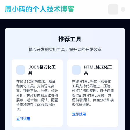
周小码的个人技术博客
推荐工具
精心开发的实用工具，提升您的开发效率
JSON格式化工
HTML格式化工
具
具
在线 JSON 格式化、验证
在线 HTML 格式化和美化
和美化工具，支持语法高
工具支持代码缩进、压缩、
亮、错误定位、压缩、统计
预览和结构整理，可快速清
分析、树形视图和思维导图
理混乱的 HTML 片段，方
展示，适合接口调试、配置
便前端调试、页面分析和模
检查和复杂 JSON 数据阅
板代码维护。
读。
立即试用
立即试用