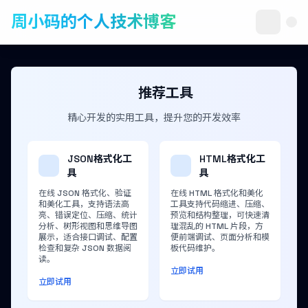
周小码的个人技术博客
推荐工具
精心开发的实用工具，提升您的开发效率
JSON格式化工
HTML格式化工
具
具
在线 JSON 格式化、验证
在线 HTML 格式化和美化
和美化工具，支持语法高
工具支持代码缩进、压缩、
亮、错误定位、压缩、统计
预览和结构整理，可快速清
分析、树形视图和思维导图
理混乱的 HTML 片段，方
展示，适合接口调试、配置
便前端调试、页面分析和模
检查和复杂 JSON 数据阅
板代码维护。
读。
立即试用
立即试用