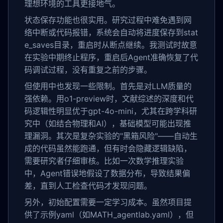
理想环境的工具更接地气。
状态保存功能也很实用。研究过程中难免遇到网
络中断或代码报错，系统会自动将进度保存到stat
e_saves目录，重启时从断点继续。我测试时故意
在实验中期终止程序，重启后Agent准确恢复了代
码调试过程，没有重复之前的步骤。
但使用中也发现一些限制。首先是对LLM质量的
强依赖。用o1-preview时，文献综述的深度和代
码逻辑性明显优于gpt-4o-mini，尤其在跨学科研
究中（如结合物理和AI），基础模型可能出现推
理漏洞。其次是复杂实验的"黑箱风险"——自动生
成的代码虽然能跑通，但有时会隐藏逻辑缺陷，
需要研究者仔细审核。比如一次数学推理实验
中，Agent错误地假设了数据分布，导致结果偏
差，直到人工检查代码才发现问题。
另外，初始配置需要一定学习成本。虽然项目提
供了示例yaml（如MATH_agentlab.yaml），但