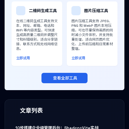
二维码生成工具
图片压缩工具
在线二维码生成工具支持文
图片压缩工具支持 JPEG、
本、网址、邮箱、电话和
PNG 和 WebP 图片本地压
WiFi 等内容类型，可快速
缩，可在尽量保持画质的同
生成高质量二维码并调整尺
时减小文件体积，并支持批
寸和纠错级别，适合分享链
量处理，适合网页图片优
接、联系方式和无线网络信
化、上传前压缩和日常素材
息。
整理。
立即试用
立即试用
查看全部工具
文章列表
10步搭建企业级管理后台：Shadcn+Vite实战