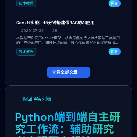
技术教程
原创
能。
Genkit实战：15分钟搭建带RAG的AI应用
2026-07-26
28
本教程带你使用Genkit框架，从零搭建支持文档检索与工具调用
的生产级AI应用。通过环境配置、核心代码编写与调试避坑指
南，学完即可掌握多模型切换、RAG管道构建及函数调用注册，
技术教程
原创
独立开发高效AI智能体。
查看全部文章
返回博客列表
Python端到端自主研
究工作流：辅助研究