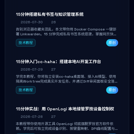
产品打磨。
15分钟搭建私有书签与知识管理系统
2026-07-30
26
告别浏览器收藏夹混乱，本文带你用 Docker Compose 一键部
署 Linkwarden。15 分钟完成私有书签系统搭建，掌握网页快照
归档、高亮批注、分类管理与全文搜索。适合开发者与知识工作
技术教程
原创
者打造个人知识库，资料统一归档，随时检索。
15分钟入门cc-haha：搭建本地AI开发工作台
2026-07-29
27
学完本教程，你将独立安装cc-haha桌面端、接入AI模型、使用
隔离Worktree完成真实开发任务，并通过Diff审阅面板安全落地
AI代码改写。告别终端黑盒操作，让AI在沙箱环境中工作，你只
技术教程
原创
做审阅和决策。
15分钟实战：用 OpenLogi 本地接管罗技设备控制权
2026-07-28
27
本教程带你使用开源工具 OpenLogi 彻底摆脱罗技官方软件依
赖。学完后可独立完成设备识别、按键重映射、DPI曲线配置与
SmartShift调节，实现完全离线控制，保护隐私并释放硬件性