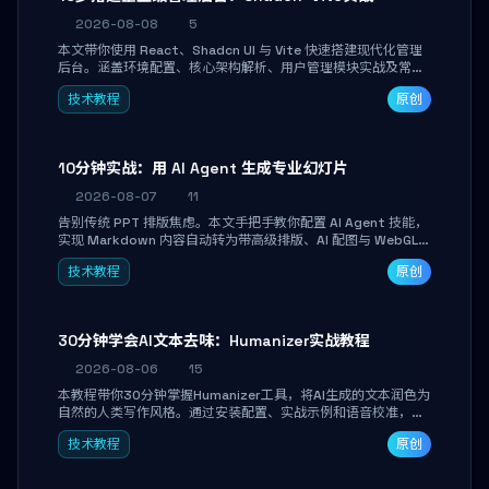
2026-08-08
5
本文带你使用 React、Shadcn UI 与 Vite 快速搭建现代化管理
后台。涵盖环境配置、核心架构解析、用户管理模块实战及常见
踩坑指南。学完即可独立完成仪表盘搭建、组件拼装与主题定
技术教程
原创
制，满足企业级开发需求。
10分钟实战：用 AI Agent 生成专业幻灯片
2026-08-07
11
告别传统 PPT 排版焦虑。本文手把手教你配置 AI Agent 技能，
实现 Markdown 内容自动转为带高级排版、AI 配图与 WebGL
运行时的 HTML 幻灯片。只需专注内容，10 分钟即可产出可投
技术教程
原创
屏的专业级演示文稿。
30分钟学会AI文本去味：Humanizer实战教程
2026-08-06
15
本教程带你30分钟掌握Humanizer工具，将AI生成的文本润色为
自然的人类写作风格。通过安装配置、实战示例和语音校准，让
你的内容告别AI痕迹，匹配个人写作习惯，适合内容创作者和技
技术教程
原创
术博主。