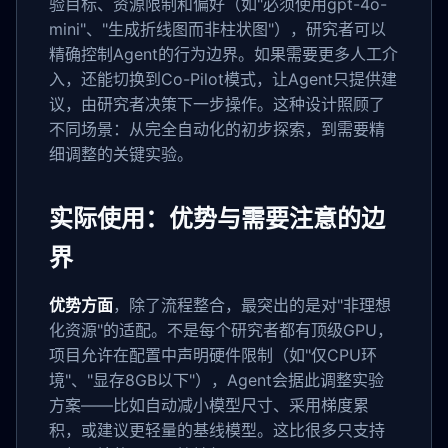
验目标、资源限制和偏好（如"必须使用gpt-4o-
mini"、"生成折线图而非柱状图"），研究者可以
精确控制Agent的行为边界。如果需要更多人工介
入，还能切换到Co-Pilot模式，让Agent只提供建
议，由研究者决策下一步操作。这种设计照顾了
不同场景：从完全自动化的初步探索，到需要精
细调整的关键实验。
实际使用：优势与需要注意的边
界
优势方面
，除了流程整合，最突出的是对"非理想
化资源"的适配。不是每个研究者都有顶级GPU，
项目允许在配置中声明硬件限制（如"仅CPU环
境"、"显存8GB以下"），Agent会据此调整实验
方案——比如自动减小模型尺寸、采用梯度累
积，或建议更轻量的基线模型。这比很多只支持