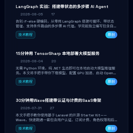
LangGraph 实战：搭建带状态的多步骤 AI Agent
2026-08-05
17
告别 if-else 硬编码，从零用 LangGraph 搭建可循环、带状态
管理、支持条件路由的多步骤 AI 代理。学完能独立编写包含自动
决策、工具调用和持久化状态的复杂工作流，并避开递归溢出、
技术教程
原创
状态丢失等常见坑点。
15分钟用 TensorSharp 本地部署大模型服务
2026-08-04
20
无需 Python 环境，纯 .NET 生态即可在本地启动大模型推理服
务。本文将手把手带你下载模型、配置 GPU 加速、启动 OpenAI
兼容 API，并在 C# 业务代码中无缝调用。数据不出网，零门槛
技术教程
原创
搞定本地 LLM 部署。
30分钟用Wave搭建带认证与计费的SaaS骨架
2026-07-31
27
本文手把手教你使用基于 Laravel 的开源 Starter Kit——
Wave，快速跑通一套包含用户认证、订阅计费、角色权限和后
台管理的完整 SaaS 骨架。附带 Stripe 测试支付对接与自定义
技术教程
原创
业务页面开发实战，助你省去重复基建时间，将精力聚焦于核心