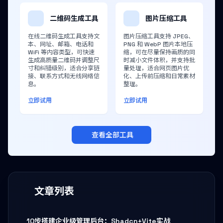
二维码生成工具
图片压缩工具
在线二维码生成工具支持文
图片压缩工具支持 JPEG、
本、网址、邮箱、电话和
PNG 和 WebP 图片本地压
WiFi 等内容类型，可快速
缩，可在尽量保持画质的同
生成高质量二维码并调整尺
时减小文件体积，并支持批
寸和纠错级别，适合分享链
量处理，适合网页图片优
接、联系方式和无线网络信
化、上传前压缩和日常素材
息。
整理。
立即试用
立即试用
查看全部工具
文章列表
10步搭建企业级管理后台：Shadcn+Vite实战