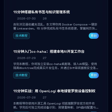
产品打磨。
15分钟搭建私有书签与知识管理系统
2026-07-30
26
告别浏览器收藏夹混乱，本文带你用 Docker Compose 一键部
署 Linkwarden。15 分钟完成私有书签系统搭建，掌握网页快照
归档、高亮批注、分类管理与全文搜索。适合开发者与知识工作
技术教程
原创
者打造个人知识库，资料统一归档，随时检索。
15分钟入门cc-haha：搭建本地AI开发工作台
2026-07-29
27
学完本教程，你将独立安装cc-haha桌面端、接入AI模型、使用
隔离Worktree完成真实开发任务，并通过Diff审阅面板安全落地
AI代码改写。告别终端黑盒操作，让AI在沙箱环境中工作，你只
技术教程
原创
做审阅和决策。
15分钟实战：用 OpenLogi 本地接管罗技设备控制权
2026-07-28
27
本教程带你使用开源工具 OpenLogi 彻底摆脱罗技官方软件依
赖。学完后可独立完成设备识别、按键重映射、DPI曲线配置与
SmartShift调节，实现完全离线控制，保护隐私并释放硬件性