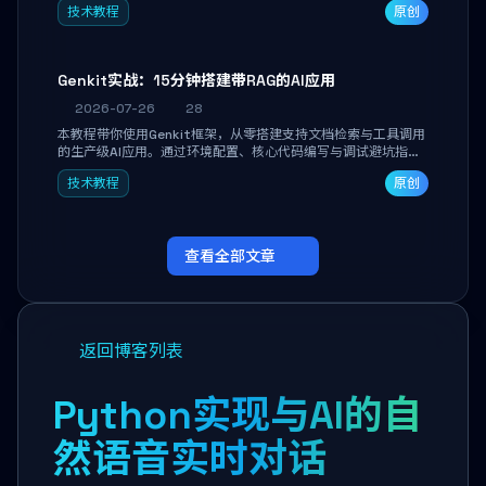
技术教程
原创
能。
Genkit实战：15分钟搭建带RAG的AI应用
2026-07-26
28
本教程带你使用Genkit框架，从零搭建支持文档检索与工具调用
的生产级AI应用。通过环境配置、核心代码编写与调试避坑指
南，学完即可掌握多模型切换、RAG管道构建及函数调用注册，
技术教程
原创
独立开发高效AI智能体。
查看全部文章
返回博客列表
Python实现与AI的自
然语音实时对话