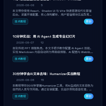
2026-08-08
5
本文带你使用 React、Shadcn UI 与 Vite 快速搭建现代化管理
后台。涵盖环境配置、核心架构解析、用户管理模块实战及常见
踩坑指南。学完即可独立完成仪表盘搭建、组件拼装与主题定
技术教程
原创
制，满足企业级开发需求。
10分钟实战：用 AI Agent 生成专业幻灯片
2026-08-07
12
告别传统 PPT 排版焦虑。本文手把手教你配置 AI Agent 技能，
实现 Markdown 内容自动转为带高级排版、AI 配图与 WebGL
运行时的 HTML 幻灯片。只需专注内容，10 分钟即可产出可投
技术教程
原创
屏的专业级演示文稿。
30分钟学会AI文本去味：Humanizer实战教程
2026-08-06
15
本教程带你30分钟掌握Humanizer工具，将AI生成的文本润色为
自然的人类写作风格。通过安装配置、实战示例和语音校准，让
你的内容告别AI痕迹，匹配个人写作习惯，适合内容创作者和技
技术教程
原创
术博主。