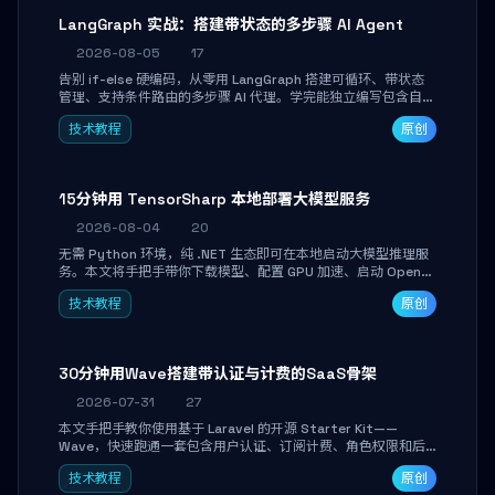
LangGraph 实战：搭建带状态的多步骤 AI Agent
2026-08-05
17
告别 if-else 硬编码，从零用 LangGraph 搭建可循环、带状态
管理、支持条件路由的多步骤 AI 代理。学完能独立编写包含自动
决策、工具调用和持久化状态的复杂工作流，并避开递归溢出、
技术教程
原创
状态丢失等常见坑点。
15分钟用 TensorSharp 本地部署大模型服务
2026-08-04
20
无需 Python 环境，纯 .NET 生态即可在本地启动大模型推理服
务。本文将手把手带你下载模型、配置 GPU 加速、启动 OpenAI
兼容 API，并在 C# 业务代码中无缝调用。数据不出网，零门槛
技术教程
原创
搞定本地 LLM 部署。
30分钟用Wave搭建带认证与计费的SaaS骨架
2026-07-31
27
本文手把手教你使用基于 Laravel 的开源 Starter Kit——
Wave，快速跑通一套包含用户认证、订阅计费、角色权限和后
台管理的完整 SaaS 骨架。附带 Stripe 测试支付对接与自定义
技术教程
原创
业务页面开发实战，助你省去重复基建时间，将精力聚焦于核心