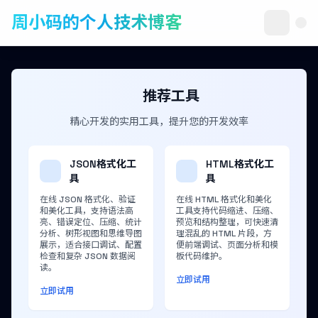
周小码的个人技术博客
推荐工具
精心开发的实用工具，提升您的开发效率
JSON格式化工
HTML格式化工
具
具
在线 JSON 格式化、验证
在线 HTML 格式化和美化
和美化工具，支持语法高
工具支持代码缩进、压缩、
亮、错误定位、压缩、统计
预览和结构整理，可快速清
分析、树形视图和思维导图
理混乱的 HTML 片段，方
展示，适合接口调试、配置
便前端调试、页面分析和模
检查和复杂 JSON 数据阅
板代码维护。
读。
立即试用
立即试用