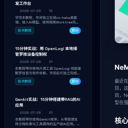
发工作台
2026-07-29
19
学完本教程，你将独立安装cc-haha桌面
端、接入AI模型、使用隔离Worktree完成
真实开发任务，并通过Diff审阅面板安全落
技术教程
原创
地AI代码改写。告别终端黑盒操作，让AI在
沙箱环境中工作，你只做审阅和决策。
15分钟实战：用 OpenLogi 本地接
管罗技设备控制权
2026-07-28
21
Ne
本教程带你使用开源工具 OpenLogi 彻底摆
脱罗技官方软件依赖。学完后可独立完成设
备识别、按键重映射、DPI曲线配置与
最近在
技术教程
原创
SmartShift调节，实现完全离线控制，保
护隐私并释放硬件性能。
目，
目，N
Genkit实战：15分钟搭建带RAG的AI
型在
应用
2026-07-26
21
核
本教程带你使用Genkit框架，从零搭建支
持文档检索与工具调用的生产级AI应用。通