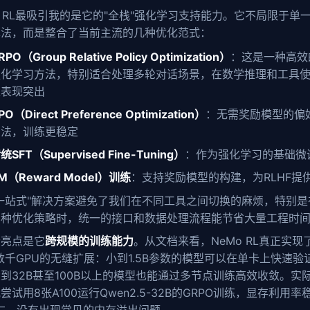
o RL最吸引我的是它的"全栈"强化学习支持能力。它不局限于单
算法，而是整合了当前主流的几种优化范式：
RPO（Group Relative Policy Optimization）
：这是一种高效
强化学习方法，特别适合处理多轮对话场景，在数学推理和工具
上表现突出
PO（Direct Preference Optimization）
：无需奖励模型的偏
方法，训练更稳定
统SFT（Supervised Fine-Tuning）
：作为强化学习的基础微
M（Reward Model）训练
：支持奖励模型的构建，为RLHF提
一站式"解决方案避免了我们在不同工具之间切换的麻烦，特别是
多种优化策略时，统一的接口和数据处理流程能节省大量工程时
个亮点是它
跨规模的训练能力
。从文档来看，NeMo RL真正实现
数千GPU的无缝扩展：小到1.5B参数的模型可以在单卡上快速验
到32B甚至100B以上的模型也能通过多节点训练高效收敛。实
尝试用8张A100运行Qwen2.5-32B的GRPO训练，显存利用率