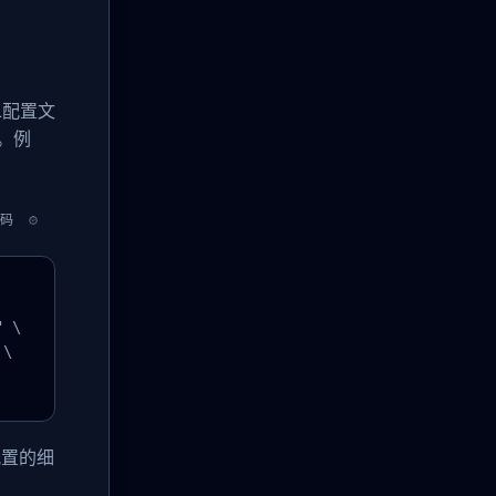
L配置文
。例
码
 \

\

配置的细