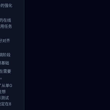
一的强化
的在线
使用任务
好对齐
调阶段
供基础
在需要
间。
了从单G
证想
际测试
稳定在8