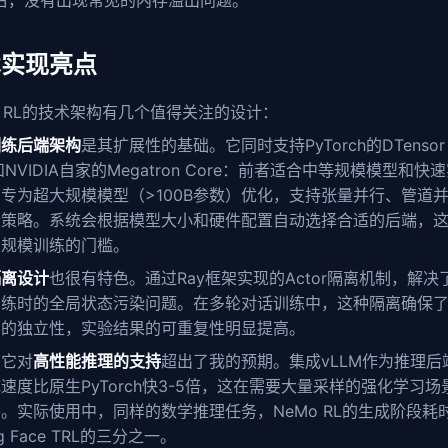
右，没有出现常见的内存溢出问题。
术实现亮点
o RL的技术架构有几个值得关注的设计：
训练后端架构
是其扩展性的基础。它同时支持PyTorch的DTensor
和NVIDIA自家的Megatron Core：前者适合中等规模模型和快
专为超大规模模型（>100B参数）优化，支持张量并行、管道
行策略。系统会根据模型大小和硬件配置自动选择合适的后端，
大规模训练的门槛。
隔离设计
也很有特色。通过Ray框架实现的Actor隔离机制，解决
训练时的全局状态污染问题。在多轮对话训练中，这种隔离确保
例的独立性，实验结果的可重复性明显提高。
，它对
高性能推理的支持
超出了我的预期。集成vLLM作为推理后
速度比原生PyTorch快3-5倍，这在需要大量采样的强化学习场
。实际使用中，同样的数学推理任务，NeMo RL的生成阶段耗
ng Face TRL的三分之一。