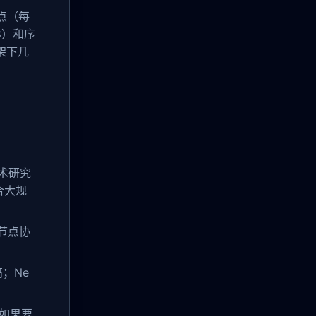
点（每
8）和序
架下几
术研究
合大规
多节点协
高；Ne
如果要