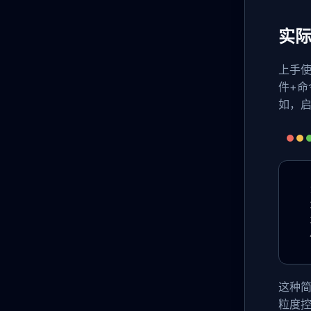
实
上手使
件+
如，启
这种
粒度