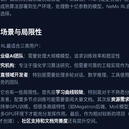
成熟算法部署到生产环境，处理数十亿参数的模型，NeMo RL
的选择。
用场景与局限性
o RL最适合三类用户：
业级AI团队
：需要处理大规模模型，追求训练效率和稳定性
研究机构
：专注于强化学习算法研究，但需要可靠的工程实现作
垂直领域开发者
：特别是需要处理多轮对话、数学推理、工具使
任务的团队
，它也有一些局限性。首先是
学习曲线较陡
，特别是对于不熟悉
开发者，配置多节点训练可能需要查阅大量文档。其次是
资源需
持单GPU训练，但很多高级特性（如Megatron后端、MoE模
多GPU环境下才能充分发挥作用。最后，作为相对较新的项目（2
才创建），
社区支持和文档完善度
还有提升空间。