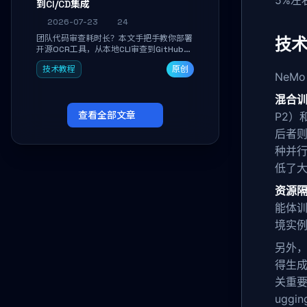
5%左
到CI/CD集成
2026-07-23
24
团队代码审查耗时长？本文手把手教你部署
技
开源OCR工具，从本地CLI审查到GitHub
Actions自动化集成，掌握确定性代码质量
技术教程
原创
保障管线的搭建方法，轻松解决PR审查瓶
NeM
颈。
混合
查看全部文章
P2）
后者则
种并
低了
资源
能体
境实
另外
得生成
关重要
uggi