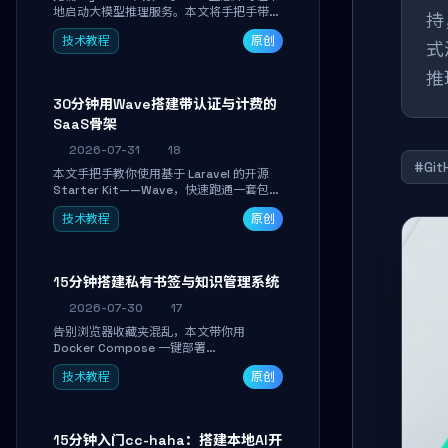
地启动大模型推理服务。本文将手把手带你
持
下载模型、配置 GPU 加速、启动 OpenAI
技术教程
原创
兼容 API，并在 C# 业务代码中无缝调用。
式
数据不出网，零门槛搞定本地 LLM 部署。
推
30分钟用Wave搭建带认证与计费的
SaaS骨架
2026-07-31
18
#Git
本文手把手教你使用基于 Laravel 的开源
Starter Kit——Wave，快速跑通一套包含
用户认证、订阅计费、角色权限和后台管理
技术教程
原创
的完整 SaaS 骨架。附带 Stripe 测试支付
对接与自定义业务页面开发实战，助你省去
重复基建时间，将精力聚焦于核心产品打
磨。
15分钟搭建私有书签与知识管理系统
2026-07-30
17
告别浏览器收藏夹混乱，本文带你用
Docker Compose 一键部署
Linkwarden。15 分钟完成私有书签系统搭
技术教程
原创
建，掌握网页快照归档、高亮批注、分类管
理与全文搜索。适合开发者与知识工作者打
造个人知识库，资料统一归档，随时检索。
15分钟入门cc-haha：搭建本地AI开