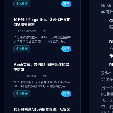
过环境配置、核心代码编写与调试避坑指
技术教程
原创
南，学完即可掌握多模型切换、RAG管道构
NeM
建及函数调用注册，独立开发高效AI智能
学习
体。
10分钟上手ego-lite：让AI代理复用
G
浏览器登录态
2026-07-25
21
10分钟教你配置ego-lite，让AI代理直接继
D
承你的浏览器登录态，自动化登录网页、抓
取数据，无需分享密码，多任务并行不干扰
技术教程
原创
日常使用。
传
R
Mosh实战：告别SSH弱网断连的完
整指南
这种"
2026-07-24
25
尝试
本文详细讲解如何部署并使用 Mobile Shell
(Mosh) 替代传统 SSH。从服务端安装、防
另一
火墙放行到多平台客户端连接，手把手带你
技术教程
原创
PU到
掌握本地回显、连接漫游与断线自动恢复等
核心功能。彻底解决高铁、移动网络等弱网
法，大
场景下 SSH 频繁掉线、会话丢失的痛点，
中，我
实现稳定高效的远程服务器管理。
15分钟搭建AI代码审查管线：从安装