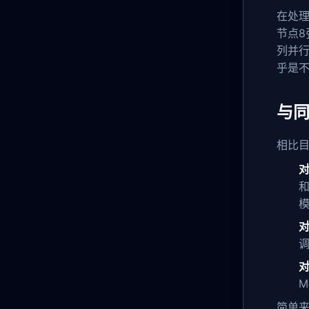
在处
节点8
列并行
乎是
与
相比目
对
和
对
对
M
简单来