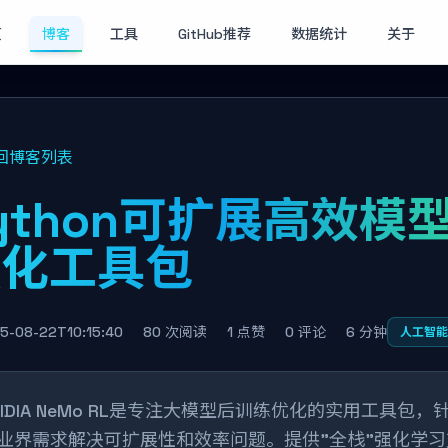
页
博客
工具
GitHub推荐
数据统计
关于
回博客列表
ython可扩展高效模
强化工具包
5-08-22T10:15:40
80 次阅读
1 点赞
0 评论
6 分钟
人工智能
VIDIA NeMo RL是专注大模型后训练优化的实用工具包，
业界需求解决可扩展性和效率问题。提供"全栈"强化学习