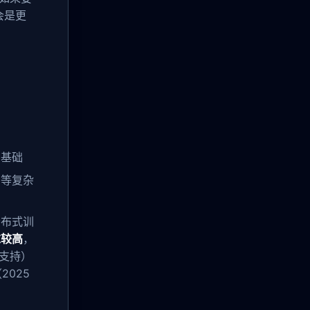
会是更
为基础
用等复杂
分布式训
求较高
，
型支持）
025