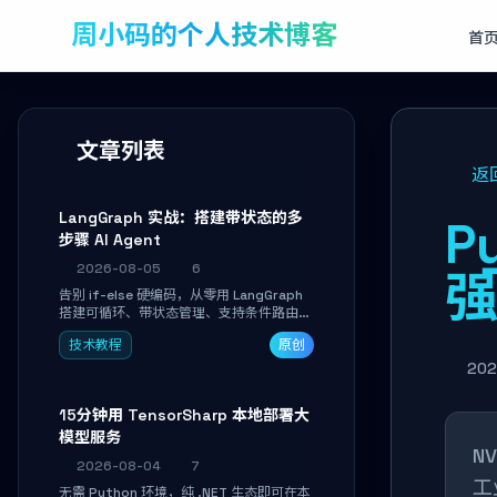
周小码的个人技术博客
首
文章列表
返
LangGraph 实战：搭建带状态的多
P
步骤 AI Agent
2026-08-05
6
告别 if-else 硬编码，从零用 LangGraph
搭建可循环、带状态管理、支持条件路由的
多步骤 AI 代理。学完能独立编写包含自动
技术教程
原创
决策、工具调用和持久化状态的复杂工作
流，并避开递归溢出、状态丢失等常见坑
202
点。
15分钟用 TensorSharp 本地部署大
模型服务
N
2026-08-04
7
工
无需 Python 环境，纯 .NET 生态即可在本