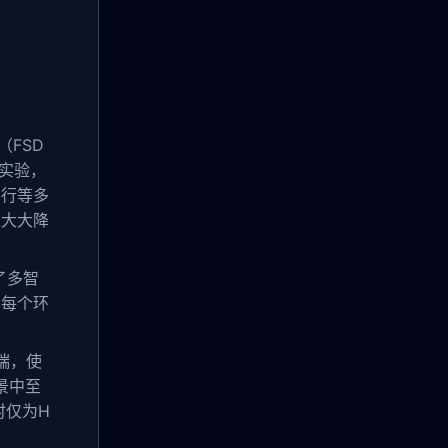
（FSD
速实验，
并行等多
这大大降
了多智
了每个环
端，使
景中至
时仅为H