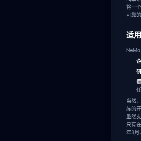
将一个
可靠
适
NeM
企
当然
练的
虽然支
只有在
年3月