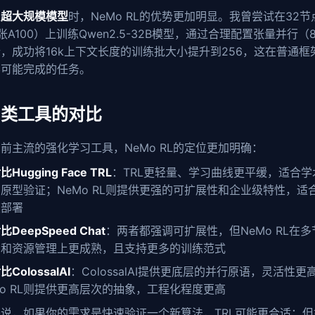
理
超大规模模型
时，NeMo RL的优势更加明显。我曾尝试在32节
张A100）上训练Qwen2.5-32B模型，通过合理配置张量并行（
，成功将16k上下文长度的训练批大小提升到256，这在普通框
不可能完成的任务。
同类工具的对比
前主流的强化学习工具，NeMo RL的定位更加明确：
比Hugging Face TRL
：TRL更轻量、学习曲线更平缓，适合学
原型验证；NeMo RL则提供更强的可扩展性和企业级特性，适
模部署
比DeepSpeed Chat
：两者都强调可扩展性，但NeMo RL在
调和资源管理上更成熟，且支持更多的训练范式
比ColossalAI
：ColossalAI提供更底层的并行原语，灵活性更
o RL则提供更高层次的抽象，工程化程度更高
说，如果你的需求是快速验证一个新算法，TRL可能更合适；但