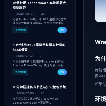
15分钟用 TensorSharp 本地部署大
模型服务
2026-08-04
20
无需 Python 环境，纯 .NET 生态即可在本
地启动大模型推理服务。本文将手把手带你
下载模型、配置 GPU 加速、启动 OpenAI
技术教程
原创
兼容 API，并在 C# 业务代码中无缝调用。
数据不出网，零门槛搞定本地 LLM 部署。
Wr
30分钟用Wave搭建带认证与计费的
SaaS骨架
2026-07-31
27
为
本文手把手教你使用基于 Laravel 的开源
Starter Kit——Wave，快速跑通一套包含
用户认证、订阅计费、角色权限和后台管理
传统后
技术教程
原创
的完整 SaaS 骨架。附带 Stripe 测试支付
用Wr
对接与自定义业务页面开发实战，助你省去
重复基建时间，将精力聚焦于核心产品打
如果你
磨。
15分钟搭建私有书签与知识管理系统
2026-07-30
26
环
告别浏览器收藏夹混乱，本文带你用
Docker Compose 一键部署