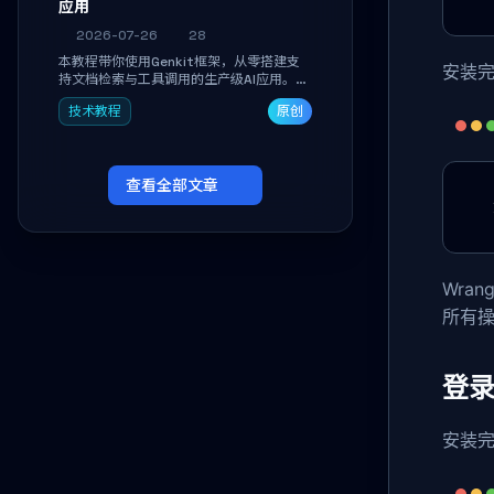
应用
2026-07-26
28
本教程带你使用Genkit框架，从零搭建支
安装
持文档检索与工具调用的生产级AI应用。通
过环境配置、核心代码编写与调试避坑指
技术教程
原创
南，学完即可掌握多模型切换、RAG管道构
建及函数调用注册，独立开发高效AI智能
体。
查看全部文章
Wra
所有
登录C
安装完