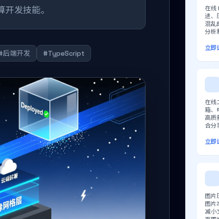
计算开发技能。
在线
进、
混乱
分析
立即
#后端开发
#TypeScript
在线
箱、
高质
合分
立即
图片压
图片
减小