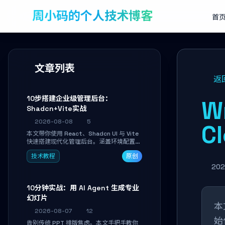
周小码的个人技术博客
首
文章列表
返
10步搭建企业级管理后台：
W
Shadcn+Vite实战
2026-08-08
5
C
本文带你使用 React、Shadcn UI 与 Vite
快速搭建现代化管理后台。涵盖环境配置、
核心架构解析、用户管理模块实战及常见踩
技术教程
原创
坑指南。学完即可独立完成仪表盘搭建、组
件拼装与主题定制，满足企业级开发需求。
202
10分钟实战：用 AI Agent 生成专业
幻灯片
本
2026-08-07
12
始
告别传统 PPT 排版焦虑。本文手把手教你