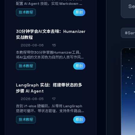
配置 AI Agent 技能，实现 Markdown 内
S
容自动转为带高级排版、AI 配图与 WebGL
技术教程
原创
运行时的 HTML 幻灯片。只需专注内容，
10 分钟即可产出可投屏的专业级演示文
稿。
30分钟学会AI文本去味：Humanizer
#Ser
实战教程
2026-08-06
15
本教程带你30分钟掌握Humanizer工具，
将AI生成的文本润色为自然的人类写作风
格。通过安装配置、实战示例和语音校准，
技术教程
原创
让你的内容告别AI痕迹，匹配个人写作习
惯，适合内容创作者和技术博主。
LangGraph 实战：搭建带状态的多
步骤 AI Agent
2026-08-05
17
告别 if-else 硬编码，从零用 LangGraph
搭建可循环、带状态管理、支持条件路由的
多步骤 AI 代理。学完能独立编写包含自动
技术教程
原创
决策、工具调用和持久化状态的复杂工作
流，并避开递归溢出、状态丢失等常见坑
点。