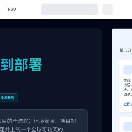
RSS
精心开
装到部署
在线
持语
析、
调试
技术教程
立即
orker项目的全流程：环境安装、项目初
建并上线一个全球可访问的