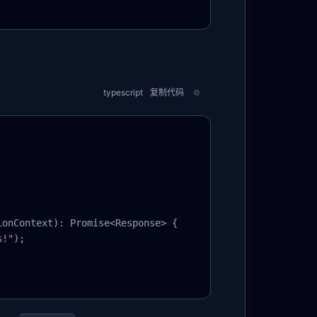
typescript
复制代码
onContext): Promise<Response> {

!");
