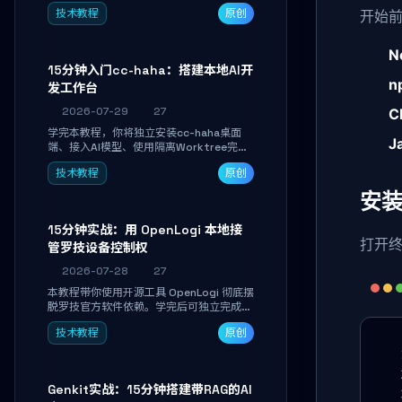
Linkwarden。15 分钟完成私有书签系统搭
技术教程
原创
开始
建，掌握网页快照归档、高亮批注、分类管
理与全文搜索。适合开发者与知识工作者打
造个人知识库，资料统一归档，随时检索。
N
15分钟入门cc-haha：搭建本地AI开
n
发工作台
2026-07-29
27
C
学完本教程，你将独立安装cc-haha桌面
J
端、接入AI模型、使用隔离Worktree完成
真实开发任务，并通过Diff审阅面板安全落
技术教程
原创
地AI代码改写。告别终端黑盒操作，让AI在
沙箱环境中工作，你只做审阅和决策。
安装
15分钟实战：用 OpenLogi 本地接
打开
管罗技设备控制权
2026-07-28
27
本教程带你使用开源工具 OpenLogi 彻底摆
脱罗技官方软件依赖。学完后可独立完成设
备识别、按键重映射、DPI曲线配置与
技术教程
原创
SmartShift调节，实现完全离线控制，保
护隐私并释放硬件性能。
Genkit实战：15分钟搭建带RAG的AI