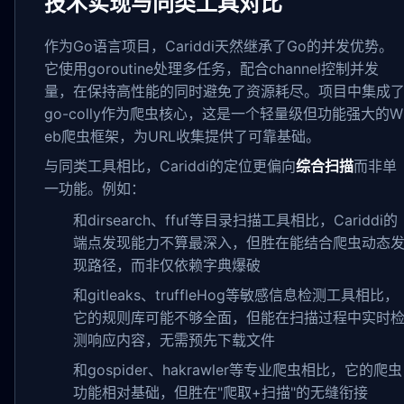
技术实现与同类工具对比
作为Go语言项目，Cariddi天然继承了Go的并发优势。
它使用goroutine处理多任务，配合channel控制并发
量，在保持高性能的同时避免了资源耗尽。项目中集成
go-colly作为爬虫核心，这是一个轻量级但功能强大的W
eb爬虫框架，为URL收集提供了可靠基础。
与同类工具相比，Cariddi的定位更偏向
综合扫描
而非单
一功能。例如：
和dirsearch、ffuf等目录扫描工具相比，Cariddi的
端点发现能力不算最深入，但胜在能结合爬虫动态
现路径，而非仅依赖字典爆破
和gitleaks、truffleHog等敏感信息检测工具相比，
它的规则库可能不够全面，但能在扫描过程中实时
测响应内容，无需预先下载文件
和gospider、hakrawler等专业爬虫相比，它的爬虫
功能相对基础，但胜在"爬取+扫描"的无缝衔接