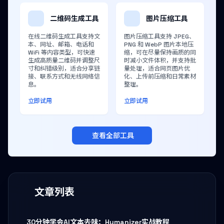
二维码生成工具
图片压缩工具
在线二维码生成工具支持文
图片压缩工具支持 JPEG、
本、网址、邮箱、电话和
PNG 和 WebP 图片本地压
WiFi 等内容类型，可快速
缩，可在尽量保持画质的同
生成高质量二维码并调整尺
时减小文件体积，并支持批
寸和纠错级别，适合分享链
量处理，适合网页图片优
接、联系方式和无线网络信
化、上传前压缩和日常素材
息。
整理。
立即试用
立即试用
查看全部工具
文章列表
30分钟学会AI文本去味：Humanizer实战教程