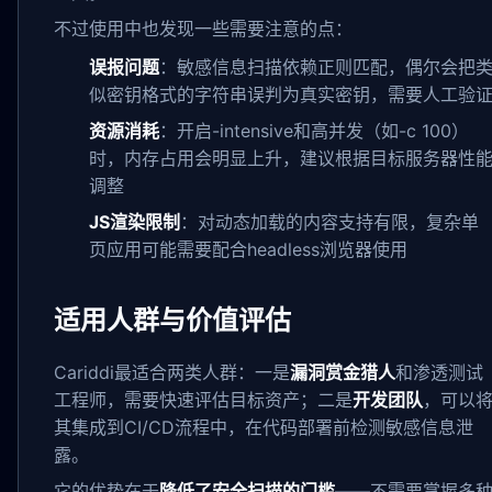
不过使用中也发现一些需要注意的点：
误报问题
：敏感信息扫描依赖正则匹配，偶尔会把
似密钥格式的字符串误判为真实密钥，需要人工验
资源消耗
：开启-intensive和高并发（如-c 100）
时，内存占用会明显上升，建议根据目标服务器性
调整
JS渲染限制
：对动态加载的内容支持有限，复杂单
页应用可能需要配合headless浏览器使用
适用人群与价值评估
Cariddi最适合两类人群：一是
漏洞赏金猎人
和渗透测试
工程师，需要快速评估目标资产；二是
开发团队
，可以
其集成到CI/CD流程中，在代码部署前检测敏感信息泄
露。
它的优势在于
降低了安全扫描的门槛
——不需要掌握多