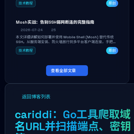
技术教程
原创
Mosh实战：告别SSH弱网断连的完整指南
2026-07-24
25
本文详细讲解如何部署并使用 Mobile Shell (Mosh) 替代传统
SSH。从服务端安装、防火墙放行到多平台客户端连接，手把手
带你掌握本地回显、连接漫游与断线自动恢复等核心功能。彻底
技术教程
原创
解决高铁、移动网络等弱网场景下 SSH 频繁掉线、会话丢失的痛
点，实现稳定高效的远程服务器管理。
查看全部文章
返回博客列表
cariddi：Go工具爬取域
名URL并扫描端点、密钥