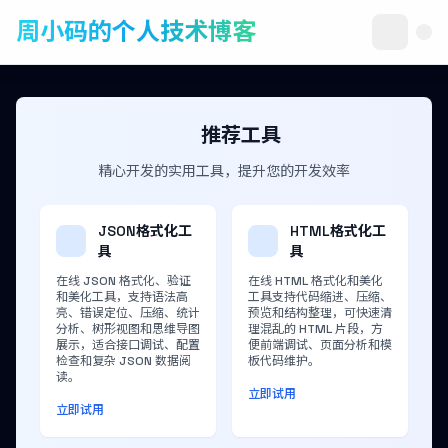
周小码的个人技术博客
推荐工具
精心开发的实用工具，提升您的开发效率
JSON格式化工
HTML格式化工
具
具
在线 JSON 格式化、验证
在线 HTML 格式化和美化
和美化工具，支持语法高
工具支持代码缩进、压缩、
亮、错误定位、压缩、统计
预览和结构整理，可快速清
分析、树形视图和思维导图
理混乱的 HTML 片段，方
展示，适合接口调试、配置
便前端调试、页面分析和模
检查和复杂 JSON 数据阅
板代码维护。
读。
立即试用
立即试用