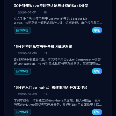
30分钟用Wave搭建带认证与计费的SaaS骨架
2026-07-31
18
本文手把手教你使用基于 Laravel 的开源 Starter Kit——
Wave，快速跑通一套包含用户认证、订阅计费、角色权限和后
台管理的完整 SaaS 骨架。附带 Stripe 测试支付对接与自定义
技术教程
原创
业务页面开发实战，助你省去重复基建时间，将精力聚焦于核心
产品打磨。
15分钟搭建私有书签与知识管理系统
2026-07-30
17
告别浏览器收藏夹混乱，本文带你用 Docker Compose 一键部
署 Linkwarden。15 分钟完成私有书签系统搭建，掌握网页快照
归档、高亮批注、分类管理与全文搜索。适合开发者与知识工作
技术教程
原创
者打造个人知识库，资料统一归档，随时检索。
15分钟入门cc-haha：搭建本地AI开发工作台
2026-07-29
19
学完本教程，你将独立安装cc-haha桌面端、接入AI模型、使用
隔离Worktree完成真实开发任务，并通过Diff审阅面板安全落地
AI代码改写。告别终端黑盒操作，让AI在沙箱环境中工作，你只
技术教程
原创
做审阅和决策。