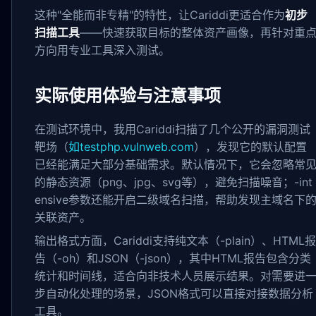
这种"全能而非专精"的特性，让Cariddi更适合作为
初步
扫描工具
——快速获取目标的整体资产画像，再针对重
方向用专业工具深入测试。
实际使用体验与注意事项
在测试环境中，我用Cariddi扫描了几个公开的漏洞测试
靶场（
如testphp.vulnweb.com
），发现它的默认配置
已经能满足大部分基础需求。默认情况下，它会忽略常
的静态资源（png、jpg、svg等），避免扫描噪音；-int
ensive参数还能开启二级域名扫描，帮助发现主域名下
关联资产。
输出格式方面，Cariddi支持纯文本（-plain）、HTML报
告（-oh）和JSON（-json），其中HTML报告包含分类
统计和时间线，适合向非技术人员展示结果。对需要进
步自动化处理的场景，JSON格式可以直接对接数据分析
工具。