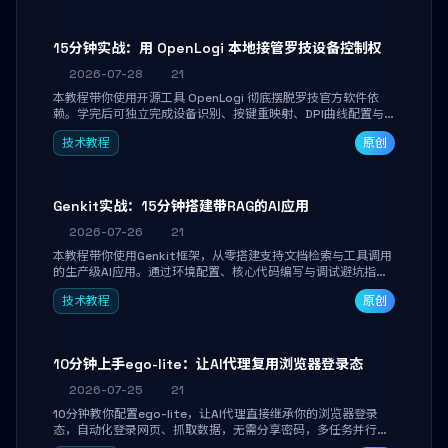
15分钟实战：用 OpenLogi 本地接管罗技设备控制权
2026-07-28
21
本教程带你使用开源工具 OpenLogi 彻底摆脱罗技官方软件依
赖。学完后可独立完成设备识别、按键重映射、DPI曲线配置与
SmartShift调节，实现完全离线控制，保护隐私并释放硬件性
技术教程
原创
能。
Genkit实战：15分钟搭建带RAG的AI应用
2026-07-26
21
本教程带你使用Genkit框架，从零搭建支持文档检索与工具调用
的生产级AI应用。通过环境配置、核心代码编写与调试避坑指
南，学完即可掌握多模型切换、RAG管道构建及函数调用注册，
技术教程
原创
独立开发高效AI智能体。
10分钟上手ego-lite：让AI代理复用浏览器登录态
2026-07-25
21
10分钟教你配置ego-lite，让AI代理直接继承你的浏览器登录
态，自动化登录网页、抓取数据，无需分享密码，多任务并行不
干扰日常使用。