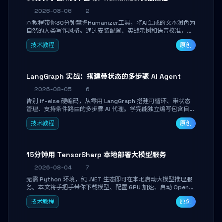
2026-08-06
2
本教程带你30分钟掌握Humanizer工具，将AI生成的文本润色为
自然的人类写作风格。通过安装配置、实战示例和语音校准，让
你的内容告别AI痕迹，匹配个人写作习惯，适合内容创作者和技
技术教程
原创
术博主。
LangGraph 实战：搭建带状态的多步骤 AI Agent
2026-08-05
6
告别 if-else 硬编码，从零用 LangGraph 搭建可循环、带状态
管理、支持条件路由的多步骤 AI 代理。学完能独立编写包含自动
决策、工具调用和持久化状态的复杂工作流，并避开递归溢出、
技术教程
原创
状态丢失等常见坑点。
15分钟用 TensorSharp 本地部署大模型服务
2026-08-04
7
无需 Python 环境，纯 .NET 生态即可在本地启动大模型推理服
务。本文将手把手带你下载模型、配置 GPU 加速、启动 OpenAI
兼容 API，并在 C# 业务代码中无缝调用。数据不出网，零门槛
技术教程
原创
搞定本地 LLM 部署。