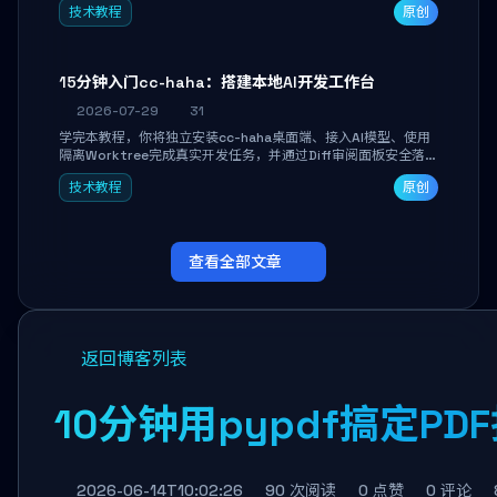
技术教程
原创
者打造个人知识库，资料统一归档，随时检索。
15分钟入门cc-haha：搭建本地AI开发工作台
2026-07-29
31
学完本教程，你将独立安装cc-haha桌面端、接入AI模型、使用
隔离Worktree完成真实开发任务，并通过Diff审阅面板安全落地
AI代码改写。告别终端黑盒操作，让AI在沙箱环境中工作，你只
技术教程
原创
做审阅和决策。
查看全部文章
返回博客列表
10分钟用pypdf搞定PD
2026-06-14T10:02:26
90 次阅读
0 点赞
0 评论