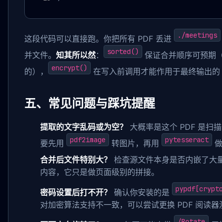
./meetings
这段代码可以直接跑。你把所有 PDF 丢进
sorted()
并文件。
知其所以然
：
保证合并顺序可预期
encrypt()
的），
在写入前调用才能作用于最终输出的 
五、常见问题与踩坑提醒
提取的文字乱码或为空？
大概率是这个 PDF 是
pdf2image
pytesseract
要先用
转图片，再用
做
合并后文件特别大？
检查源文件本身是否内嵌了大量未
内容，它只是做页面级别的拼接。
pypdf[crypt
密码设置后打不开？
确认你安装的是
对加密算法支持不一致，可以尝试更换 PDF 阅读器
/Rotate