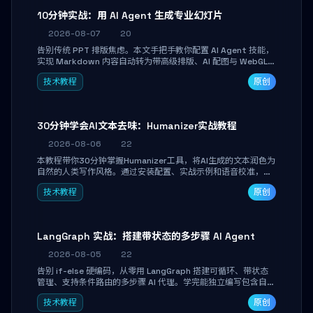
10分钟实战：用 AI Agent 生成专业幻灯片
2026-08-07
20
告别传统 PPT 排版焦虑。本文手把手教你配置 AI Agent 技能，
实现 Markdown 内容自动转为带高级排版、AI 配图与 WebGL
运行时的 HTML 幻灯片。只需专注内容，10 分钟即可产出可投
技术教程
原创
屏的专业级演示文稿。
30分钟学会AI文本去味：Humanizer实战教程
2026-08-06
22
本教程带你30分钟掌握Humanizer工具，将AI生成的文本润色为
自然的人类写作风格。通过安装配置、实战示例和语音校准，让
你的内容告别AI痕迹，匹配个人写作习惯，适合内容创作者和技
技术教程
原创
术博主。
LangGraph 实战：搭建带状态的多步骤 AI Agent
2026-08-05
22
告别 if-else 硬编码，从零用 LangGraph 搭建可循环、带状态
管理、支持条件路由的多步骤 AI 代理。学完能独立编写包含自动
决策、工具调用和持久化状态的复杂工作流，并避开递归溢出、
技术教程
原创
状态丢失等常见坑点。