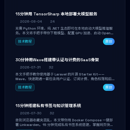
15分钟用 TensorSharp 本地部署大模型服务
2026-08-04
24
无需 Python 环境，纯 .NET 生态即可在本地启动大模型推理服
务。本文将手把手带你下载模型、配置 GPU 加速、启动 OpenAI
兼容 API，并在 C# 业务代码中无缝调用。数据不出网，零门槛
技术教程
原创
搞定本地 LLM 部署。
30分钟用Wave搭建带认证与计费的SaaS骨架
2026-07-31
32
本文手把手教你使用基于 Laravel 的开源 Starter Kit——
Wave，快速跑通一套包含用户认证、订阅计费、角色权限和后
台管理的完整 SaaS 骨架。附带 Stripe 测试支付对接与自定义
技术教程
原创
业务页面开发实战，助你省去重复基建时间，将精力聚焦于核心
产品打磨。
15分钟搭建私有书签与知识管理系统
2026-07-30
32
告别浏览器收藏夹混乱，本文带你用 Docker Compose 一键部
署 Linkwarden。15 分钟完成私有书签系统搭建，掌握网页快照
归档、高亮批注、分类管理与全文搜索。适合开发者与知识工作