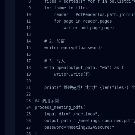
    files = sorted([f for f in os.listdir(
    for fname in files:

        reader = PdfReader(os.path.join(in
        for page in reader.pages:

            writer.add_page(page)

    # 2. 加密

    writer.encrypt(password)

    # 3. 写入

    with open(output_path, "wb") as f:

        writer.write(f)

    print(f"处理完成！共合并 {len(files)} 个
## 调用示例

process_meeting_pdfs(

    input_dir="./meetings",

    output_path="./meetings_combined.pdf",
    password="Meeting2024Secure!"

)