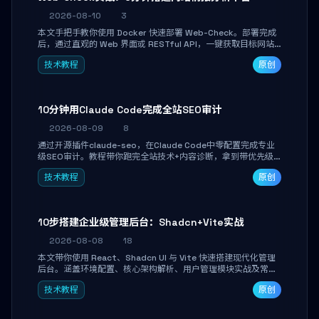
2026-08-10
3
本文手把手教你使用 Docker 快速部署 Web-Check。部署完成
后，通过直观的 Web 界面或 RESTful API，一键获取目标网站
的 IP、SSL 证书、DNS 记录、开放端口、技术栈及安全配置，助
技术教程
原创
你高效完成安全信息收集、资产自查与自动化巡检集成。
10分钟用Claude Code完成全站SEO审计
2026-08-09
8
通过开源插件claude-seo，在Claude Code中零配置完成专业
级SEO审计。教程带你跑完全站技术+内容诊断，拿到带优先级
和验证方法的可执行修复清单，适合独立开发者、SEO从业者和
技术教程
原创
站长快速上手。
10步搭建企业级管理后台：Shadcn+Vite实战
2026-08-08
18
本文带你使用 React、Shadcn UI 与 Vite 快速搭建现代化管理
后台。涵盖环境配置、核心架构解析、用户管理模块实战及常见
踩坑指南。学完即可独立完成仪表盘搭建、组件拼装与主题定
技术教程
原创
制，满足企业级开发需求。