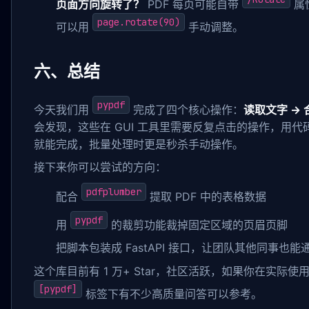
页面方向旋转了？
PDF 每页可能自带
属
page.rotate(90)
可以用
手动调整。
六、总结
pypdf
今天我们用
完成了四个核心操作：
读取文字 → 
会发现，这些在 GUI 工具里需要反复点击的操作，用
就能完成，批量处理时更是秒杀手动操作。
接下来你可以尝试的方向：
pdfplumber
配合
提取 PDF 中的表格数据
pypdf
用
的裁剪功能裁掉固定区域的页眉页脚
把脚本包装成 FastAPI 接口，让团队其他同事也
这个库目前有 1 万+ Star，社区活跃，如果你在实际使用中
[pypdf]
标签下有不少高质量问答可以参考。