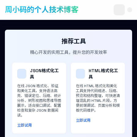
周小码的个人技术博客
推荐工具
精心开发的实用工具，提升您的开发效率
JSON格式化工
HTML格式化工
具
具
在线 JSON 格式化、验证
在线 HTML 格式化和美化
和美化工具，支持语法高
工具支持代码缩进、压缩、
亮、错误定位、压缩、统计
预览和结构整理，可快速清
分析、树形视图和思维导图
理混乱的 HTML 片段，方
展示，适合接口调试、配置
便前端调试、页面分析和模
检查和复杂 JSON 数据阅
板代码维护。
读。
立即试用
立即试用