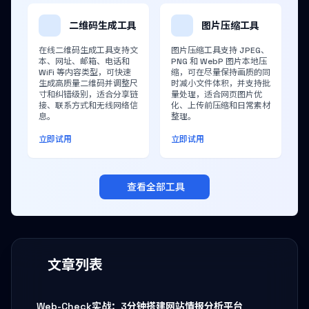
二维码生成工具
图片压缩工具
在线二维码生成工具支持文
图片压缩工具支持 JPEG、
本、网址、邮箱、电话和
PNG 和 WebP 图片本地压
WiFi 等内容类型，可快速
缩，可在尽量保持画质的同
生成高质量二维码并调整尺
时减小文件体积，并支持批
寸和纠错级别，适合分享链
量处理，适合网页图片优
接、联系方式和无线网络信
化、上传前压缩和日常素材
息。
整理。
立即试用
立即试用
查看全部工具
文章列表
Web-Check实战：3分钟搭建网站情报分析平台