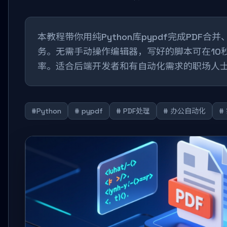
本教程带你用纯Python库pypdf完成PDF
务。无需手动操作编辑器，写好的脚本可在10
率。适合后端开发者和有自动化需求的职场人
#Python
# pypdf
# PDF处理
# 办公自动化
#