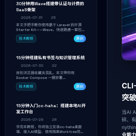
30分钟用Wave搭建带认证与计费的
SaaS骨架
2026-07-31
25
本文手把手教你使用基于 Laravel 的开源
Starter Kit——Wave，快速跑通一套包含
用户认证、订阅计费、角色权限和后台管理
技术教程
原创
的完整 SaaS 骨架。附带 Stripe 测试支付
对接与自定义业务页面开发实战，助你省去
重复基建时间，将精力聚焦于核心产品打
磨。
15分钟搭建私有书签与知识管理系统
2026-07-30
22
告别浏览器收藏夹混乱，本文带你用
Docker Compose 一键部署
Linkwarden。15 分钟完成私有书签系统搭
CL
技术教程
原创
建，掌握网页快照归档、高亮批注、分类管
理与全文搜索。适合开发者与知识工作者打
突
造个人知识库，资料统一归档，随时检索。
15分钟入门cc-haha：搭建本地AI开
发工作台
当AI
碎、有
2026-07-29
26
nyt
学完本教程，你将独立安装cc-haha桌面
端、接入AI模型、使用隔离Worktree完成
业能力