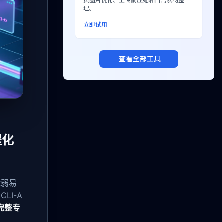
页图片优化、上传前压缩和日常素材整
理。
立即试用
查看全部工具
程化
脆弱易
LI-A
完整专