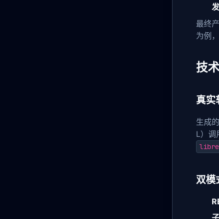
最终产
为例，
技
真实
生成的
L）调
libre
双模
R