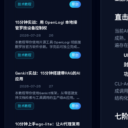
真实开发任务，并通过Diff审阅面板安全落
技术教程
原创
地AI代码改写。告别终端黑盒操作，让AI在
沙箱环境中工作，你只做审阅和决策。
直击
15分钟实战：用 OpenLogi 本地接
管罗技设备控制权
当前A
2026-07-28
26
成熟，
本教程带你使用开源工具 OpenLogi 彻底摆
遍存
脱罗技官方软件依赖。学完后可独立完成设
备识别、按键重映射、DPI曲线配置与
U
技术教程
原创
SmartShift调节，实现完全离线控制，保
护隐私并释放硬件性能。
封
Genkit实战：15分钟搭建带RAG的AI
应用
CLI-
2026-07-26
27
成调用
本教程带你使用Genkit框架，从零搭建支
结构
持文档检索与工具调用的生产级AI应用。通
过环境配置、核心代码编写与调试避坑指
技术教程
原创
南，学完即可掌握多模型切换、RAG管道构
建及函数调用注册，独立开发高效AI智能
七
体。
10分钟上手ego-lite：让AI代理复用