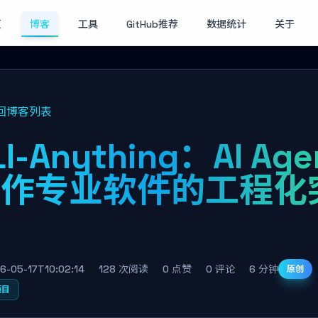
页
博客
工具
GitHub推荐
数据统计
关于
回博客列表
LI-Anything：AI Age
操作专业软件的工程化
破
6-05-17T10:02:14
128 次阅读
0 点赞
0 评论
6 分钟
原创
项目