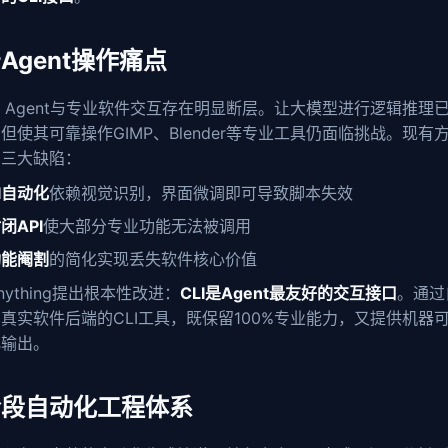
Agent操作痛点
I Agent与专业软件交互存在明显断层。让大模型进行逻辑推理
但使其可靠操作GIMP、Blender等专业工具仍面临挑战。现有
在三大缺陷：
I自动化
依赖视觉识别，界面微调即可导致脚本失效
闭API
使大部分专业功能无法被调用
功能阉割
的简化实现丢失软件核心价值
Anything提出根本性改进：
CLI是Agent最友好的交互接口
。通过
真实软件后端的CLI工具，既保留100%专业能力，又提供机器
化输出。
阶段自动化工程体系