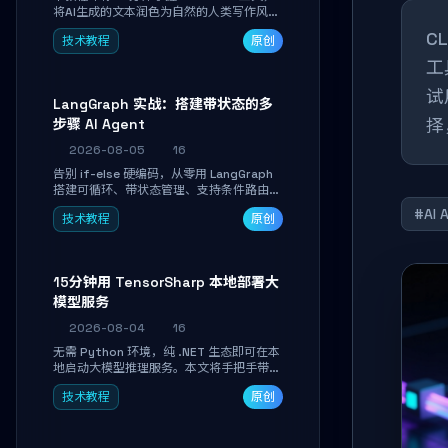
将AI生成的文本润色为自然的人类写作风
格。通过安装配置、实战示例和语音校准，
C
技术教程
原创
让你的内容告别AI痕迹，匹配个人写作习
惯，适合内容创作者和技术博主。
工
试
LangGraph 实战：搭建带状态的多
择
步骤 AI Agent
2026-08-05
16
告别 if-else 硬编码，从零用 LangGraph
搭建可循环、带状态管理、支持条件路由的
多步骤 AI 代理。学完能独立编写包含自动
#AI 
技术教程
原创
决策、工具调用和持久化状态的复杂工作
流，并避开递归溢出、状态丢失等常见坑
点。
15分钟用 TensorSharp 本地部署大
模型服务
2026-08-04
16
无需 Python 环境，纯 .NET 生态即可在本
地启动大模型推理服务。本文将手把手带你
下载模型、配置 GPU 加速、启动 OpenAI
技术教程
原创
兼容 API，并在 C# 业务代码中无缝调用。
数据不出网，零门槛搞定本地 LLM 部署。