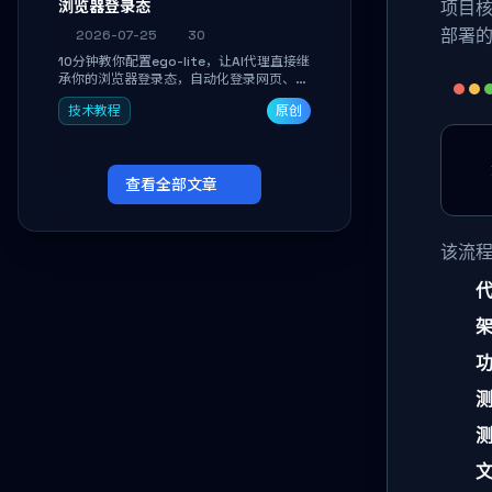
浏览器登录态
项目
部署
2026-07-25
30
10分钟教你配置ego-lite，让AI代理直接继
承你的浏览器登录态，自动化登录网页、抓
取数据，无需分享密码，多任务并行不干扰
技术教程
原创
日常使用。
查看全部文章
该流