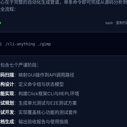
核心在于完整的自动化生成管道，单条命令即可完成从源码分析
的全流程：
bash
复制代
/cli-anything ./gimp
程包含七个严谨阶段：
代码扫描
：映射GUI操作到API调用路径
架构设计
：定义命令组与状态模型
功能实现
：构建Click框架CLI与REPL环境
测试规划
：生成单元测试与E2E测试方案
测试开发
：实现覆盖核心功能的测试套件
文档生成
：输出验收报告与使用指南