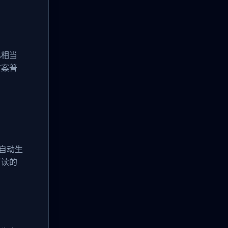
已相当
方案普
自动生
可读的