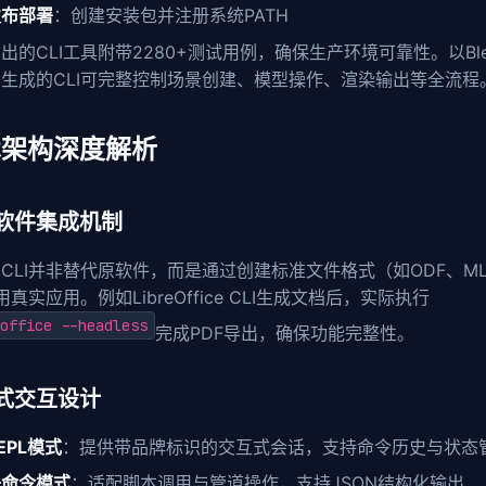
发布部署
：创建安装包并注册系统PATH
出的CLI工具附带2280+测试用例，确保生产环境可靠性。以Blen
生成的CLI可完整控制场景创建、模型操作、渲染输出等全流程
术架构深度解析
软件集成机制
CLI并非替代原软件，而是通过创建标准文件格式（如ODF、MLT
用真实应用。例如LibreOffice CLI生成文档后，实际执行
office --headless
完成PDF导出，确保功能完整性。
式交互设计
EPL模式
：提供带品牌标识的交互式会话，支持命令历史与状态
子命令模式
：适配脚本调用与管道操作，支持JSON结构化输出