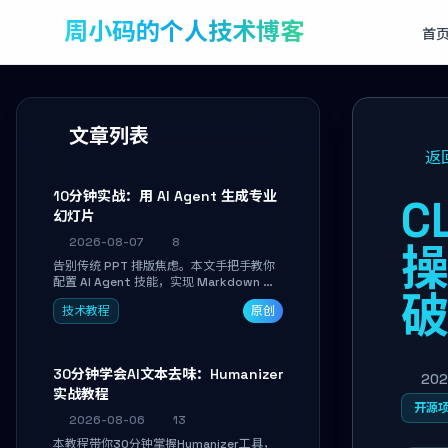
周小码的个人技术博客
首
文章列表
返
10分钟实战：用 AI Agent 生成专业
C
幻灯片
2026-08-07
8
告别传统 PPT 排版焦虑。本文手把手教你
配置 AI Agent 技能，实现 Markdown 内
容自动转为带高级排版、AI 配图与 WebGL
技术教程
原创
运行时的 HTML 幻灯片。只需专注内容，
10 分钟即可产出可投屏的专业级演示文
稿。
30分钟学会AI文本去味：Humanizer
202
实战教程
开源
2026-08-06
13
本教程带你30分钟掌握Humanizer工具，