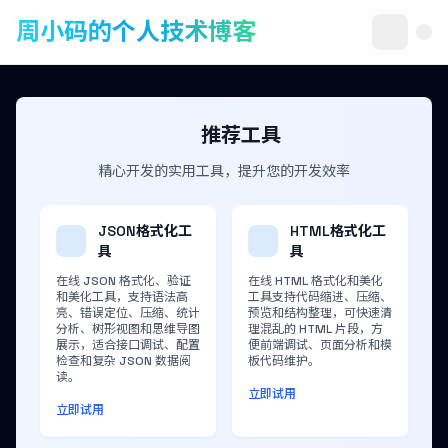
周小码的个人技术博客
推荐工具
精心开发的实用工具，提升您的开发效率
JSON格式化工
HTML格式化工
具
具
在线 JSON 格式化、验证
在线 HTML 格式化和美化
和美化工具，支持语法高
工具支持代码缩进、压缩、
亮、错误定位、压缩、统计
预览和结构整理，可快速清
分析、树形视图和思维导图
理混乱的 HTML 片段，方
展示，适合接口调试、配置
便前端调试、页面分析和模
检查和复杂 JSON 数据阅
板代码维护。
读。
立即试用
立即试用