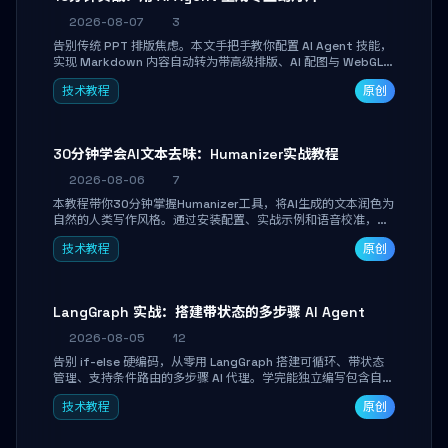
2026-08-07
3
告别传统 PPT 排版焦虑。本文手把手教你配置 AI Agent 技能，
实现 Markdown 内容自动转为带高级排版、AI 配图与 WebGL
运行时的 HTML 幻灯片。只需专注内容，10 分钟即可产出可投
技术教程
原创
屏的专业级演示文稿。
30分钟学会AI文本去味：Humanizer实战教程
2026-08-06
7
本教程带你30分钟掌握Humanizer工具，将AI生成的文本润色为
自然的人类写作风格。通过安装配置、实战示例和语音校准，让
你的内容告别AI痕迹，匹配个人写作习惯，适合内容创作者和技
技术教程
原创
术博主。
LangGraph 实战：搭建带状态的多步骤 AI Agent
2026-08-05
12
告别 if-else 硬编码，从零用 LangGraph 搭建可循环、带状态
管理、支持条件路由的多步骤 AI 代理。学完能独立编写包含自动
决策、工具调用和持久化状态的复杂工作流，并避开递归溢出、
技术教程
原创
状态丢失等常见坑点。