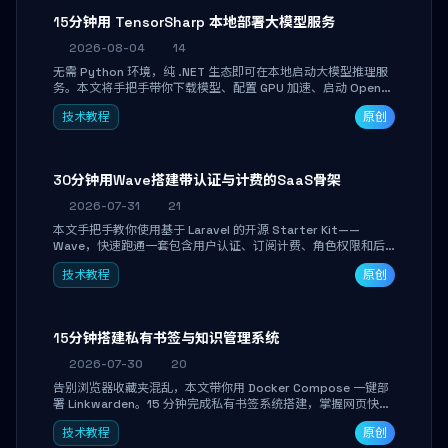
15分钟用 TensorSharp 本地部署大模型服务
2026-08-04
14
无需 Python 环境，纯 .NET 生态即可在本地启动大模型推理服
务。本文将手把手带你下载模型、配置 GPU 加速、启动 OpenAI
兼容 API，并在 C# 业务代码中无缝调用。数据不出网，零门槛
技术教程
原创
搞定本地 LLM 部署。
30分钟用Wave搭建带认证与计费的SaaS骨架
2026-07-31
21
本文手把手教你使用基于 Laravel 的开源 Starter Kit——
Wave，快速跑通一套包含用户认证、订阅计费、角色权限和后
台管理的完整 SaaS 骨架。附带 Stripe 测试支付对接与自定义
技术教程
原创
业务页面开发实战，助你省去重复基建时间，将精力聚焦于核心
产品打磨。
15分钟搭建私有书签与知识管理系统
2026-07-30
20
告别浏览器收藏夹混乱，本文带你用 Docker Compose 一键部
署 Linkwarden。15 分钟完成私有书签系统搭建，掌握网页快照
归档、高亮批注、分类管理与全文搜索。适合开发者与知识工作
技术教程
原创
者打造个人知识库，资料统一归档，随时检索。