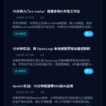
15分钟入门cc-haha：搭建本地AI开发工作台
2026-07-29
22
学完本教程，你将独立安装cc-haha桌面端、接入AI模型、使用
隔离Worktree完成真实开发任务，并通过Diff审阅面板安全落地
AI代码改写。告别终端黑盒操作，让AI在沙箱环境中工作，你只
技术教程
原创
做审阅和决策。
15分钟实战：用 OpenLogi 本地接管罗技设备控制权
2026-07-28
24
本教程带你使用开源工具 OpenLogi 彻底摆脱罗技官方软件依
赖。学完后可独立完成设备识别、按键重映射、DPI曲线配置与
SmartShift调节，实现完全离线控制，保护隐私并释放硬件性
技术教程
原创
能。
Genkit实战：15分钟搭建带RAG的AI应用
2026-07-26
25
本教程带你使用Genkit框架，从零搭建支持文档检索与工具调用
的生产级AI应用。通过环境配置、核心代码编写与调试避坑指
南，学完即可掌握多模型切换、RAG管道构建及函数调用注册，