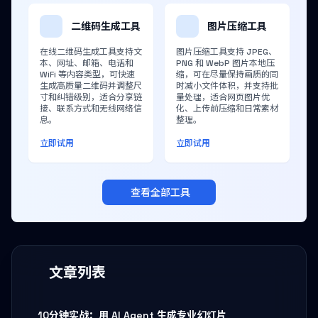
二维码生成工具
图片压缩工具
在线二维码生成工具支持文
图片压缩工具支持 JPEG、
本、网址、邮箱、电话和
PNG 和 WebP 图片本地压
WiFi 等内容类型，可快速
缩，可在尽量保持画质的同
生成高质量二维码并调整尺
时减小文件体积，并支持批
寸和纠错级别，适合分享链
量处理，适合网页图片优
接、联系方式和无线网络信
化、上传前压缩和日常素材
息。
整理。
立即试用
立即试用
查看全部工具
文章列表
10分钟实战：用 AI Agent 生成专业幻灯片