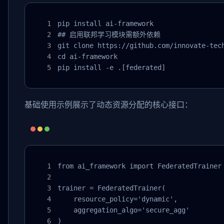
pip install ai-framework

## 启用联邦学习模块需额外依赖

git clone https://github.com/innovate-tech
cd ai-framework

pip install -e .[federated]
基础使用示例展示了动态资源分配的核心接口：
from ai_framework import FederatedTrainer

trainer = FederatedTrainer(

    resource_policy='dynamic',

    aggregation_algo='secure_agg'

)
