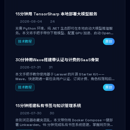
15分钟用 TensorSharp 本地部署大模型服务
2026-08-04
24
无需 Python 环境，纯 .NET 生态即可在本地启动大模型推理服
务。本文将手把手带你下载模型、配置 GPU 加速、启动 OpenAI
兼容 API，并在 C# 业务代码中无缝调用。数据不出网，零门槛
技术教程
原创
搞定本地 LLM 部署。
30分钟用Wave搭建带认证与计费的SaaS骨架
2026-07-31
31
本文手把手教你使用基于 Laravel 的开源 Starter Kit——
Wave，快速跑通一套包含用户认证、订阅计费、角色权限和后
台管理的完整 SaaS 骨架。附带 Stripe 测试支付对接与自定义
技术教程
原创
业务页面开发实战，助你省去重复基建时间，将精力聚焦于核心
产品打磨。
15分钟搭建私有书签与知识管理系统
2026-07-30
30
告别浏览器收藏夹混乱，本文带你用 Docker Compose 一键部
署 Linkwarden。15 分钟完成私有书签系统搭建，掌握网页快照
归档、高亮批注、分类管理与全文搜索。适合开发者与知识工作