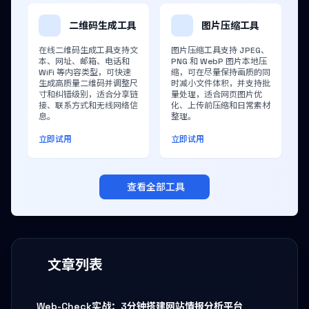
二维码生成工具
图片压缩工具
在线二维码生成工具支持文
图片压缩工具支持 JPEG、
本、网址、邮箱、电话和
PNG 和 WebP 图片本地压
WiFi 等内容类型，可快速
缩，可在尽量保持画质的同
生成高质量二维码并调整尺
时减小文件体积，并支持批
寸和纠错级别，适合分享链
量处理，适合网页图片优
接、联系方式和无线网络信
化、上传前压缩和日常素材
息。
整理。
立即试用
立即试用
查看全部工具
文章列表
Web-Check实战：3分钟搭建网站情报分析平台