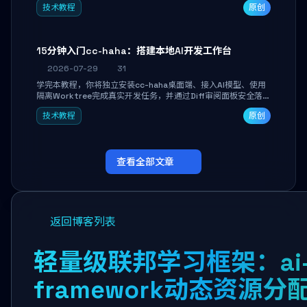
技术教程
原创
者打造个人知识库，资料统一归档，随时检索。
15分钟入门cc-haha：搭建本地AI开发工作台
2026-07-29
31
学完本教程，你将独立安装cc-haha桌面端、接入AI模型、使用
隔离Worktree完成真实开发任务，并通过Diff审阅面板安全落地
AI代码改写。告别终端黑盒操作，让AI在沙箱环境中工作，你只
技术教程
原创
做审阅和决策。
查看全部文章
返回博客列表
轻量级联邦学习框架：ai
framework动态资源分