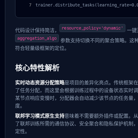
trainer.distribute_tasks(learning_rate=0.
resource_policy='dynamic'
代码设计保持简洁，
一键
aggregation_algo
参数支持切换不同的聚合策略。这种低
符合轻量级框架的定位。
核心特性解析
实时动态资源分配策略
是项目的差异化亮点。传统框架
了任务分配，而这里会根据训练过程中的设备状态实时
某节点响应变慢时，分配器会自动减少该节点的任务量
度。
联邦学习模式原生支持
意味着不需要额外插件或配置。
了联邦训练所需的通信协议、安全聚合和隐私保护机制
定性。