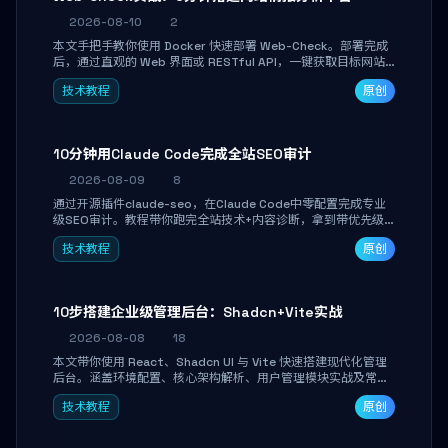
2026-08-10
2
本文手把手教你使用 Docker 快速部署 Web-Check。部署完成
后，通过直观的 Web 界面或 RESTful API，一键获取目标网站
的 IP、SSL 证书、DNS 记录、开放端口、技术栈及安全配置，助
技术教程
原创
你高效完成安全信息收集、资产自查与自动化巡检集成。
10分钟用Claude Code完成全站SEO审计
2026-08-09
8
通过开源插件claude-seo，在Claude Code中零配置完成专业
级SEO审计。教程带你跑完全站技术+内容诊断，拿到带优先级
和验证方法的可执行修复清单，适合独立开发者、SEO从业者和
技术教程
原创
站长快速上手。
10步搭建企业级管理后台：Shadcn+Vite实战
2026-08-08
18
本文带你使用 React、Shadcn UI 与 Vite 快速搭建现代化管理
后台。涵盖环境配置、核心架构解析、用户管理模块实战及常见
踩坑指南。学完即可独立完成仪表盘搭建、组件拼装与主题定
技术教程
原创
制，满足企业级开发需求。