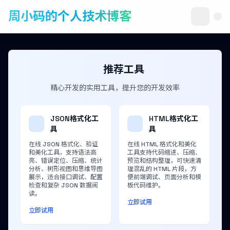
周小码的个人技术博客
推荐工具
精心开发的实用工具，提升您的开发效率
JSON格式化工
HTML格式化工
具
具
在线 JSON 格式化、验证
在线 HTML 格式化和美化
和美化工具，支持语法高
工具支持代码缩进、压缩、
亮、错误定位、压缩、统计
预览和结构整理，可快速清
分析、树形视图和思维导图
理混乱的 HTML 片段，方
展示，适合接口调试、配置
便前端调试、页面分析和模
检查和复杂 JSON 数据阅
板代码维护。
读。
立即试用
立即试用