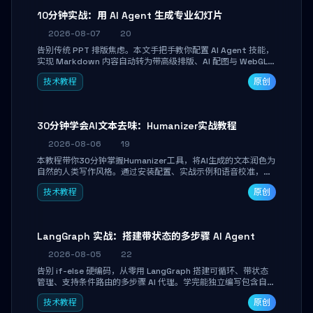
10分钟实战：用 AI Agent 生成专业幻灯片
2026-08-07
20
告别传统 PPT 排版焦虑。本文手把手教你配置 AI Agent 技能，
实现 Markdown 内容自动转为带高级排版、AI 配图与 WebGL
运行时的 HTML 幻灯片。只需专注内容，10 分钟即可产出可投
技术教程
原创
屏的专业级演示文稿。
30分钟学会AI文本去味：Humanizer实战教程
2026-08-06
19
本教程带你30分钟掌握Humanizer工具，将AI生成的文本润色为
自然的人类写作风格。通过安装配置、实战示例和语音校准，让
你的内容告别AI痕迹，匹配个人写作习惯，适合内容创作者和技
技术教程
原创
术博主。
LangGraph 实战：搭建带状态的多步骤 AI Agent
2026-08-05
22
告别 if-else 硬编码，从零用 LangGraph 搭建可循环、带状态
管理、支持条件路由的多步骤 AI 代理。学完能独立编写包含自动
决策、工具调用和持久化状态的复杂工作流，并避开递归溢出、
技术教程
原创
状态丢失等常见坑点。