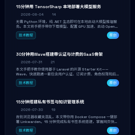
15分钟用 TensorSharp 本地部署大模型服务
2026-08-04
14
无需 Python 环境，纯 .NET 生态即可在本地启动大模型推理服
务。本文将手把手带你下载模型、配置 GPU 加速、启动 OpenAI
兼容 API，并在 C# 业务代码中无缝调用。数据不出网，零门槛
技术教程
原创
搞定本地 LLM 部署。
30分钟用Wave搭建带认证与计费的SaaS骨架
2026-07-31
21
本文手把手教你使用基于 Laravel 的开源 Starter Kit——
Wave，快速跑通一套包含用户认证、订阅计费、角色权限和后
台管理的完整 SaaS 骨架。附带 Stripe 测试支付对接与自定义
技术教程
原创
业务页面开发实战，助你省去重复基建时间，将精力聚焦于核心
产品打磨。
15分钟搭建私有书签与知识管理系统
2026-07-30
19
告别浏览器收藏夹混乱，本文带你用 Docker Compose 一键部
署 Linkwarden。15 分钟完成私有书签系统搭建，掌握网页快照
归档、高亮批注、分类管理与全文搜索。适合开发者与知识工作
技术教程
原创
者打造个人知识库，资料统一归档，随时检索。