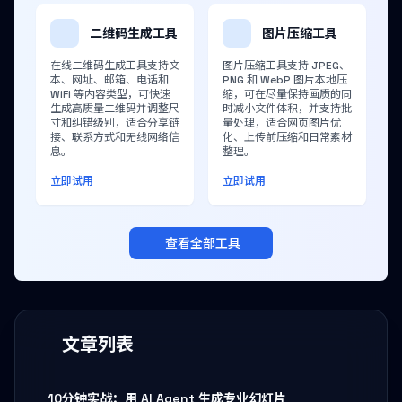
二维码生成工具
图片压缩工具
在线二维码生成工具支持文
图片压缩工具支持 JPEG、
本、网址、邮箱、电话和
PNG 和 WebP 图片本地压
WiFi 等内容类型，可快速
缩，可在尽量保持画质的同
生成高质量二维码并调整尺
时减小文件体积，并支持批
寸和纠错级别，适合分享链
量处理，适合网页图片优
接、联系方式和无线网络信
化、上传前压缩和日常素材
息。
整理。
立即试用
立即试用
查看全部工具
文章列表
10分钟实战：用 AI Agent 生成专业幻灯片