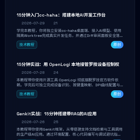
15分钟入门cc-haha：搭建本地AI开发工作台
2026-07-29
21
学完本教程，你将独立安装cc-haha桌面端、接入AI模型、使用
隔离Worktree完成真实开发任务，并通过Diff审阅面板安全落地
AI代码改写。告别终端黑盒操作，让AI在沙箱环境中工作，你只
技术教程
原创
做审阅和决策。
15分钟实战：用 OpenLogi 本地接管罗技设备控制权
2026-07-28
24
本教程带你使用开源工具 OpenLogi 彻底摆脱罗技官方软件依
赖。学完后可独立完成设备识别、按键重映射、DPI曲线配置与
SmartShift调节，实现完全离线控制，保护隐私并释放硬件性
技术教程
原创
能。
Genkit实战：15分钟搭建带RAG的AI应用
2026-07-26
25
本教程带你使用Genkit框架，从零搭建支持文档检索与工具调用
的生产级AI应用。通过环境配置、核心代码编写与调试避坑指
南，学完即可掌握多模型切换、RAG管道构建及函数调用注册，