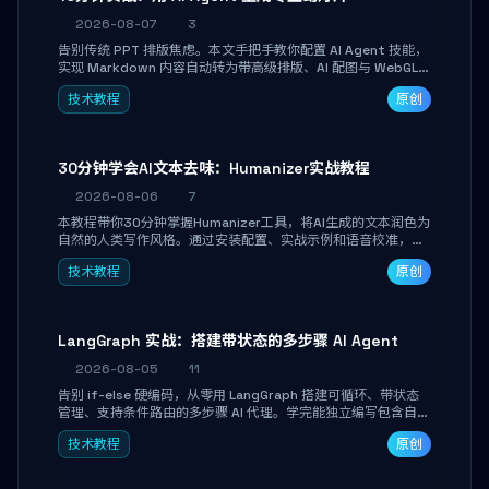
2026-08-07
3
告别传统 PPT 排版焦虑。本文手把手教你配置 AI Agent 技能，
实现 Markdown 内容自动转为带高级排版、AI 配图与 WebGL
运行时的 HTML 幻灯片。只需专注内容，10 分钟即可产出可投
技术教程
原创
屏的专业级演示文稿。
30分钟学会AI文本去味：Humanizer实战教程
2026-08-06
7
本教程带你30分钟掌握Humanizer工具，将AI生成的文本润色为
自然的人类写作风格。通过安装配置、实战示例和语音校准，让
你的内容告别AI痕迹，匹配个人写作习惯，适合内容创作者和技
技术教程
原创
术博主。
LangGraph 实战：搭建带状态的多步骤 AI Agent
2026-08-05
11
告别 if-else 硬编码，从零用 LangGraph 搭建可循环、带状态
管理、支持条件路由的多步骤 AI 代理。学完能独立编写包含自动
决策、工具调用和持久化状态的复杂工作流，并避开递归溢出、
技术教程
原创
状态丢失等常见坑点。