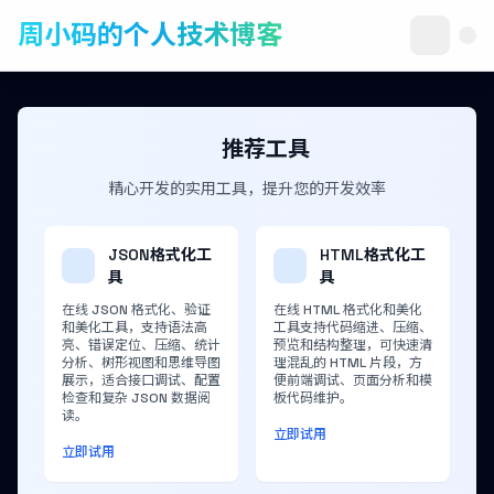
周小码的个人技术博客
推荐工具
精心开发的实用工具，提升您的开发效率
JSON格式化工
HTML格式化工
具
具
在线 JSON 格式化、验证
在线 HTML 格式化和美化
和美化工具，支持语法高
工具支持代码缩进、压缩、
亮、错误定位、压缩、统计
预览和结构整理，可快速清
分析、树形视图和思维导图
理混乱的 HTML 片段，方
展示，适合接口调试、配置
便前端调试、页面分析和模
检查和复杂 JSON 数据阅
板代码维护。
读。
立即试用
立即试用