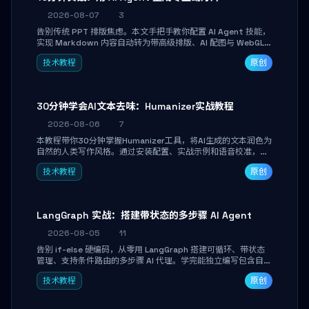
2026-08-07
3
告别传统 PPT 排版焦虑。本文手把手教你配置 AI Agent 技能，
实现 Markdown 内容自动转为带高级排版、AI 配图与 WebGL
运行时的 HTML 幻灯片。只需专注内容，10 分钟即可产出可投
技术教程
原创
屏的专业级演示文稿。
30分钟学会AI文本去味：Humanizer实战教程
2026-08-06
7
本教程带你30分钟掌握Humanizer工具，将AI生成的文本润色为
自然的人类写作风格。通过安装配置、实战示例和语音校准，让
你的内容告别AI痕迹，匹配个人写作习惯，适合内容创作者和技
技术教程
原创
术博主。
LangGraph 实战：搭建带状态的多步骤 AI Agent
2026-08-05
11
告别 if-else 硬编码，从零用 LangGraph 搭建可循环、带状态
管理、支持条件路由的多步骤 AI 代理。学完能独立编写包含自动
决策、工具调用和持久化状态的复杂工作流，并避开递归溢出、
技术教程
原创
状态丢失等常见坑点。