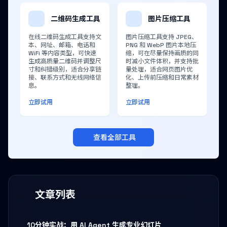
二维码生成工具
图片压缩工具
在线二维码生成工具支持文
图片压缩工具支持 JPEG、
本、网址、邮箱、电话和
PNG 和 WebP 图片本地压
WiFi 等内容类型，可快速
缩，可在尽量保持画质的同
生成高质量二维码并调整尺
时减小文件体积，并支持批
寸和纠错级别，适合分享链
量处理，适合网页图片优
接、联系方式和无线网络信
化、上传前压缩和日常素材
息。
整理。
立即试用
立即试用
查看全部工具
文章列表
10分钟实战：用 AI Agent 生成专业幻灯片