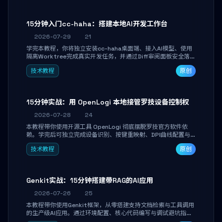
15分钟入门cc-haha：搭建本地AI开发工作台
2026-07-29
21
学完本教程，你将独立安装cc-haha桌面端、接入AI模型、使用
隔离Worktree完成真实开发任务，并通过Diff审阅面板安全落地
AI代码改写。告别终端黑盒操作，让AI在沙箱环境中工作，你只
技术教程
原创
做审阅和决策。
15分钟实战：用 OpenLogi 本地接管罗技设备控制权
2026-07-28
24
本教程带你使用开源工具 OpenLogi 彻底摆脱罗技官方软件依
赖。学完后可独立完成设备识别、按键重映射、DPI曲线配置与
SmartShift调节，实现完全离线控制，保护隐私并释放硬件性
技术教程
原创
能。
Genkit实战：15分钟搭建带RAG的AI应用
2026-07-26
25
本教程带你使用Genkit框架，从零搭建支持文档检索与工具调用
的生产级AI应用。通过环境配置、核心代码编写与调试避坑指
南，学完即可掌握多模型切换、RAG管道构建及函数调用注册，