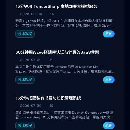
15分钟用 TensorSharp 本地部署大模型服务
2026-08-04
14
无需 Python 环境，纯 .NET 生态即可在本地启动大模型推理服
务。本文将手把手带你下载模型、配置 GPU 加速、启动 OpenAI
兼容 API，并在 C# 业务代码中无缝调用。数据不出网，零门槛
技术教程
原创
搞定本地 LLM 部署。
30分钟用Wave搭建带认证与计费的SaaS骨架
2026-07-31
21
本文手把手教你使用基于 Laravel 的开源 Starter Kit——
Wave，快速跑通一套包含用户认证、订阅计费、角色权限和后
台管理的完整 SaaS 骨架。附带 Stripe 测试支付对接与自定义
技术教程
原创
业务页面开发实战，助你省去重复基建时间，将精力聚焦于核心
产品打磨。
15分钟搭建私有书签与知识管理系统
2026-07-30
19
告别浏览器收藏夹混乱，本文带你用 Docker Compose 一键部
署 Linkwarden。15 分钟完成私有书签系统搭建，掌握网页快照
归档、高亮批注、分类管理与全文搜索。适合开发者与知识工作
技术教程
原创
者打造个人知识库，资料统一归档，随时检索。