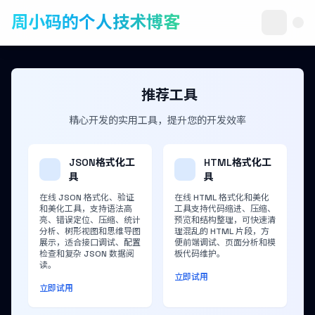
周小码的个人技术博客
推荐工具
精心开发的实用工具，提升您的开发效率
JSON格式化工
HTML格式化工
具
具
在线 JSON 格式化、验证
在线 HTML 格式化和美化
和美化工具，支持语法高
工具支持代码缩进、压缩、
亮、错误定位、压缩、统计
预览和结构整理，可快速清
分析、树形视图和思维导图
理混乱的 HTML 片段，方
展示，适合接口调试、配置
便前端调试、页面分析和模
检查和复杂 JSON 数据阅
板代码维护。
读。
立即试用
立即试用