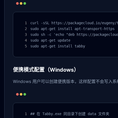
curl -sSL https://packagecloud.io/eugeny/
sudo apt-get install apt-transport-https

sudo sh -c 'echo "deb https://packageclou
sudo apt-get update

sudo apt-get install tabby
便携模式配置（Windows）
Windows 用户可以创建便携版本，这样配置不会写入
## 在 Tabby.exe 同目录下创建 data 文件夹
