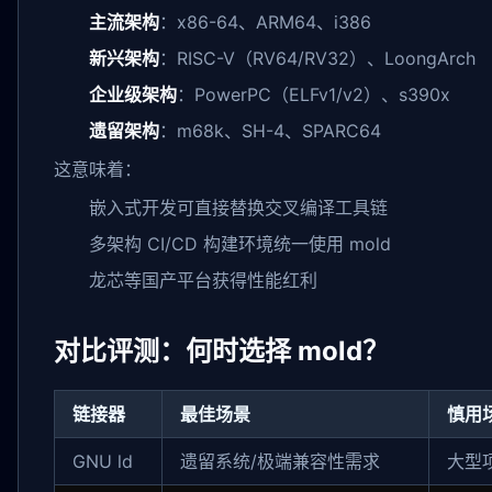
主流架构
：x86-64、ARM64、i386
新兴架构
：RISC-V（RV64/RV32）、LoongArch
企业级架构
：PowerPC（ELFv1/v2）、s390x
遗留架构
：m68k、SH-4、SPARC64
这意味着：
嵌入式开发可直接替换交叉编译工具链
多架构 CI/CD 构建环境统一使用 mold
龙芯等国产平台获得性能红利
对比评测：何时选择 mold？
链接器
最佳场景
慎用
GNU ld
遗留系统/极端兼容性需求
大型