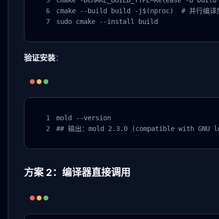
cmake -DCMAKE_BUILD_TYPE=Release -B build

cmake --build build -j$(nproc)  # 并行编译
sudo cmake --install build
验证安装
：
mold --version

## 输出：mold 2.3.0 (compatible with GNU l
方案 2：编译器直接调用