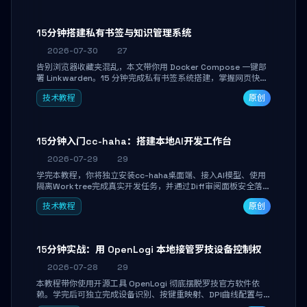
产品打磨。
15分钟搭建私有书签与知识管理系统
2026-07-30
27
告别浏览器收藏夹混乱，本文带你用 Docker Compose 一键部
署 Linkwarden。15 分钟完成私有书签系统搭建，掌握网页快照
归档、高亮批注、分类管理与全文搜索。适合开发者与知识工作
技术教程
原创
者打造个人知识库，资料统一归档，随时检索。
15分钟入门cc-haha：搭建本地AI开发工作台
2026-07-29
29
学完本教程，你将独立安装cc-haha桌面端、接入AI模型、使用
隔离Worktree完成真实开发任务，并通过Diff审阅面板安全落地
AI代码改写。告别终端黑盒操作，让AI在沙箱环境中工作，你只
技术教程
原创
做审阅和决策。
15分钟实战：用 OpenLogi 本地接管罗技设备控制权
2026-07-28
29
本教程带你使用开源工具 OpenLogi 彻底摆脱罗技官方软件依
赖。学完后可独立完成设备识别、按键重映射、DPI曲线配置与
SmartShift调节，实现完全离线控制，保护隐私并释放硬件性