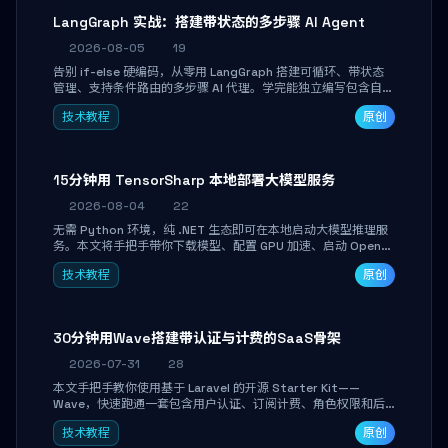
LangGraph 实战：搭建带状态的多步骤 AI Agent
2026-08-05
19
告别 if-else 硬编码，从零用 LangGraph 搭建可循环、带状态
管理、支持条件路由的多步骤 AI 代理。学完能独立编写包含自动
决策、工具调用和持久化状态的复杂工作流，并避开递归溢出、
技术教程
原创
状态丢失等常见坑点。
15分钟用 TensorSharp 本地部署大模型服务
2026-08-04
22
无需 Python 环境，纯 .NET 生态即可在本地启动大模型推理服
务。本文将手把手带你下载模型、配置 GPU 加速、启动 OpenAI
兼容 API，并在 C# 业务代码中无缝调用。数据不出网，零门槛
技术教程
原创
搞定本地 LLM 部署。
30分钟用Wave搭建带认证与计费的SaaS骨架
2026-07-31
28
本文手把手教你使用基于 Laravel 的开源 Starter Kit——
Wave，快速跑通一套包含用户认证、订阅计费、角色权限和后
台管理的完整 SaaS 骨架。附带 Stripe 测试支付对接与自定义
技术教程
原创
业务页面开发实战，助你省去重复基建时间，将精力聚焦于核心