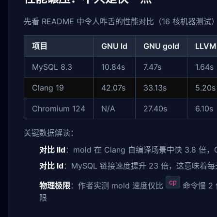
先看 README 中令人咋舌的性能对比（16 核机器测试
项目
GNU ld
GNU gold
LLVM 
MySQL 8.3
10.84s
7.47s
1.64s
Clang 19
42.07s
33.13s
5.20s
Chromium 124
N/A
27.40s
6.10s
关键数据解读：
对比 lld
：mold 在 Clang 自编译场景中快 3.8 倍，C
对比 ld
：MySQL 链接速度提升 23 倍，这意味
cp
物理极限
：作者实测 mold 速度仅比
命令慢 2 
限