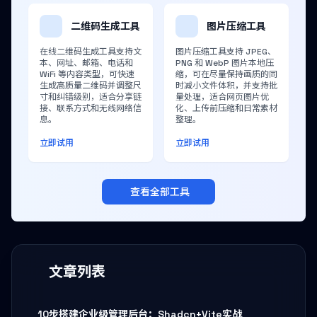
二维码生成工具
图片压缩工具
在线二维码生成工具支持文
图片压缩工具支持 JPEG、
本、网址、邮箱、电话和
PNG 和 WebP 图片本地压
WiFi 等内容类型，可快速
缩，可在尽量保持画质的同
生成高质量二维码并调整尺
时减小文件体积，并支持批
寸和纠错级别，适合分享链
量处理，适合网页图片优
接、联系方式和无线网络信
化、上传前压缩和日常素材
息。
整理。
立即试用
立即试用
查看全部工具
文章列表
10步搭建企业级管理后台：Shadcn+Vite实战