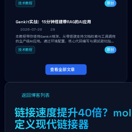
技术教程
原创
能。
Genkit实战：15分钟搭建带RAG的AI应用
2026-07-26
29
本教程带你使用Genkit框架，从零搭建支持文档检索与工具调用
的生产级AI应用。通过环境配置、核心代码编写与调试避坑指
南，学完即可掌握多模型切换、RAG管道构建及函数调用注册，
技术教程
原创
独立开发高效AI智能体。
查看全部文章
返回博客列表
链接速度提升40倍？mol
定义现代链接器