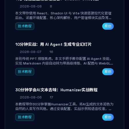
2026-08-08
8
本文带你使用 React、Shadcn UI 与 Vite 快速搭建现代化管理
后台。涵盖环境配置、核心架构解析、用户管理模块实战及常见
踩坑指南。学完即可独立完成仪表盘搭建、组件拼装与主题定
技术教程
原创
制，满足企业级开发需求。
10分钟实战：用 AI Agent 生成专业幻灯片
2026-08-07
16
告别传统 PPT 排版焦虑。本文手把手教你配置 AI Agent 技能，
实现 Markdown 内容自动转为带高级排版、AI 配图与 WebGL
运行时的 HTML 幻灯片。只需专注内容，10 分钟即可产出可投
技术教程
原创
屏的专业级演示文稿。
30分钟学会AI文本去味：Humanizer实战教程
2026-08-06
17
本教程带你30分钟掌握Humanizer工具，将AI生成的文本润色为
自然的人类写作风格。通过安装配置、实战示例和语音校准，让
你的内容告别AI痕迹，匹配个人写作习惯，适合内容创作者和技
技术教程
原创
术博主。