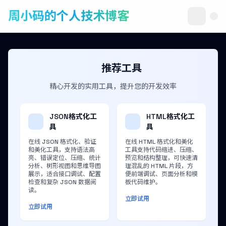
周小码的个人技术博客
推荐工具
精心开发的实用工具，提升您的开发效率
JSON格式化工
HTML格式化工
具
具
在线 JSON 格式化、验证
在线 HTML 格式化和美化
和美化工具，支持语法高
工具支持代码缩进、压缩、
亮、错误定位、压缩、统计
预览和结构整理，可快速清
分析、树形视图和思维导图
理混乱的 HTML 片段，方
展示，适合接口调试、配置
便前端调试、页面分析和模
检查和复杂 JSON 数据阅
板代码维护。
读。
立即试用
立即试用