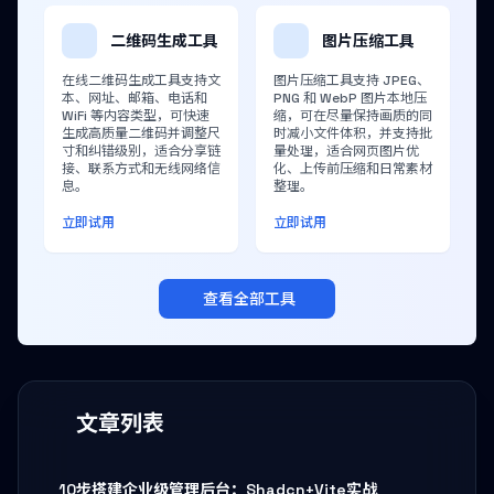
二维码生成工具
图片压缩工具
在线二维码生成工具支持文
图片压缩工具支持 JPEG、
本、网址、邮箱、电话和
PNG 和 WebP 图片本地压
WiFi 等内容类型，可快速
缩，可在尽量保持画质的同
生成高质量二维码并调整尺
时减小文件体积，并支持批
寸和纠错级别，适合分享链
量处理，适合网页图片优
接、联系方式和无线网络信
化、上传前压缩和日常素材
息。
整理。
立即试用
立即试用
查看全部工具
文章列表
10步搭建企业级管理后台：Shadcn+Vite实战