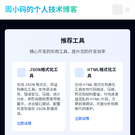
周小码的个人技术博客
推荐工具
精心开发的实用工具，提升您的开发效率
JSON格式化工
HTML格式化工
具
具
在线 JSON 格式化、验证
在线 HTML 格式化和美化
和美化工具，支持语法高
工具支持代码缩进、压缩、
亮、错误定位、压缩、统计
预览和结构整理，可快速清
分析、树形视图和思维导图
理混乱的 HTML 片段，方
展示，适合接口调试、配置
便前端调试、页面分析和模
检查和复杂 JSON 数据阅
板代码维护。
读。
立即试用
立即试用