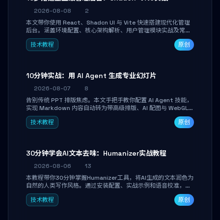
2026-08-08
2
本文带你使用 React、Shadcn UI 与 Vite 快速搭建现代化管理
后台。涵盖环境配置、核心架构解析、用户管理模块实战及常见
踩坑指南。学完即可独立完成仪表盘搭建、组件拼装与主题定
技术教程
原创
制，满足企业级开发需求。
10分钟实战：用 AI Agent 生成专业幻灯片
2026-08-07
8
告别传统 PPT 排版焦虑。本文手把手教你配置 AI Agent 技能，
实现 Markdown 内容自动转为带高级排版、AI 配图与 WebGL
运行时的 HTML 幻灯片。只需专注内容，10 分钟即可产出可投
技术教程
原创
屏的专业级演示文稿。
30分钟学会AI文本去味：Humanizer实战教程
2026-08-06
13
本教程带你30分钟掌握Humanizer工具，将AI生成的文本润色为
自然的人类写作风格。通过安装配置、实战示例和语音校准，让
你的内容告别AI痕迹，匹配个人写作习惯，适合内容创作者和技
技术教程
原创
术博主。