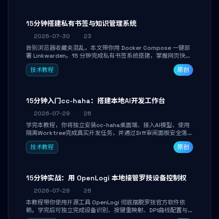
产品打磨。
15分钟搭建私有书签与知识管理系统
2026-07-30
23
告别浏览器收藏夹混乱，本文带你用 Docker Compose 一键部
署 Linkwarden。15 分钟完成私有书签系统搭建，掌握网页快照
归档、高亮批注、分类管理与全文搜索。适合开发者与知识工作
技术教程
原创
者打造个人知识库，资料统一归档，随时检索。
15分钟入门cc-haha：搭建本地AI开发工作台
2026-07-29
26
学完本教程，你将独立安装cc-haha桌面端、接入AI模型、使用
隔离Worktree完成真实开发任务，并通过Diff审阅面板安全落地
AI代码改写。告别终端黑盒操作，让AI在沙箱环境中工作，你只
技术教程
原创
做审阅和决策。
15分钟实战：用 OpenLogi 本地接管罗技设备控制权
2026-07-28
26
本教程带你使用开源工具 OpenLogi 彻底摆脱罗技官方软件依
赖。学完后可独立完成设备识别、按键重映射、DPI曲线配置与
SmartShift调节，实现完全离线控制，保护隐私并释放硬件性