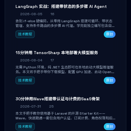
LangGraph 实战：搭建带状态的多步骤 AI Agent
2026-08-05
16
告别 if-else 硬编码，从零用 LangGraph 搭建可循环、带状态
管理、支持条件路由的多步骤 AI 代理。学完能独立编写包含自动
决策、工具调用和持久化状态的复杂工作流，并避开递归溢出、
技术教程
原创
状态丢失等常见坑点。
15分钟用 TensorSharp 本地部署大模型服务
2026-08-04
17
无需 Python 环境，纯 .NET 生态即可在本地启动大模型推理服
务。本文将手把手带你下载模型、配置 GPU 加速、启动 OpenAI
兼容 API，并在 C# 业务代码中无缝调用。数据不出网，零门槛
技术教程
原创
搞定本地 LLM 部署。
30分钟用Wave搭建带认证与计费的SaaS骨架
2026-07-31
25
本文手把手教你使用基于 Laravel 的开源 Starter Kit——
Wave，快速跑通一套包含用户认证、订阅计费、角色权限和后
台管理的完整 SaaS 骨架。附带 Stripe 测试支付对接与自定义
技术教程
原创
业务页面开发实战，助你省去重复基建时间，将精力聚焦于核心