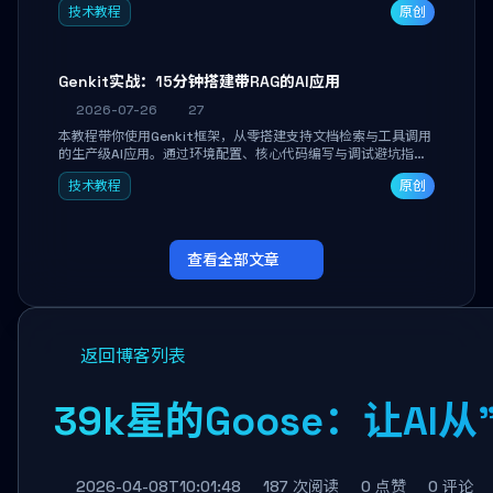
技术教程
原创
能。
Genkit实战：15分钟搭建带RAG的AI应用
2026-07-26
27
本教程带你使用Genkit框架，从零搭建支持文档检索与工具调用
的生产级AI应用。通过环境配置、核心代码编写与调试避坑指
南，学完即可掌握多模型切换、RAG管道构建及函数调用注册，
技术教程
原创
独立开发高效AI智能体。
查看全部文章
返回博客列表
39k星的Goose：让AI
2026-04-08T10:01:48
187 次阅读
0 点赞
0 评论