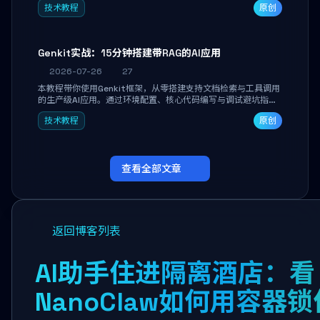
技术教程
原创
能。
Genkit实战：15分钟搭建带RAG的AI应用
2026-07-26
27
本教程带你使用Genkit框架，从零搭建支持文档检索与工具调用
的生产级AI应用。通过环境配置、核心代码编写与调试避坑指
南，学完即可掌握多模型切换、RAG管道构建及函数调用注册，
技术教程
原创
独立开发高效AI智能体。
查看全部文章
返回博客列表
AI助手住进隔离酒店：看
NanoClaw如何用容器