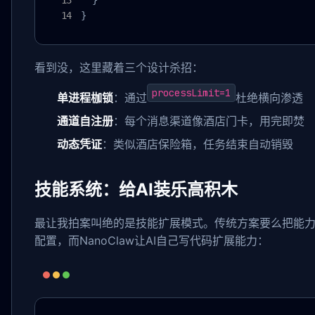
  }

}
看到没，这里藏着三个设计杀招：
processLimit=1
单进程枷锁
：通过
杜绝横向渗透
通道自注册
：每个消息渠道像酒店门卡，用完即焚
动态凭证
：类似酒店保险箱，任务结束自动销毁
技能系统：给AI装乐高积木
最让我拍案叫绝的是技能扩展模式。传统方案要么把能
配置，而NanoClaw让AI自己写代码扩展能力：