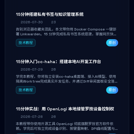
产品打磨。
15分钟搭建私有书签与知识管理系统
2026-07-30
23
告别浏览器收藏夹混乱，本文带你用 Docker Compose 一键部
署 Linkwarden。15 分钟完成私有书签系统搭建，掌握网页快照
归档、高亮批注、分类管理与全文搜索。适合开发者与知识工作
技术教程
原创
者打造个人知识库，资料统一归档，随时检索。
15分钟入门cc-haha：搭建本地AI开发工作台
2026-07-29
26
学完本教程，你将独立安装cc-haha桌面端、接入AI模型、使用
隔离Worktree完成真实开发任务，并通过Diff审阅面板安全落地
AI代码改写。告别终端黑盒操作，让AI在沙箱环境中工作，你只
技术教程
原创
做审阅和决策。
15分钟实战：用 OpenLogi 本地接管罗技设备控制权
2026-07-28
26
本教程带你使用开源工具 OpenLogi 彻底摆脱罗技官方软件依
赖。学完后可独立完成设备识别、按键重映射、DPI曲线配置与
SmartShift调节，实现完全离线控制，保护隐私并释放硬件性