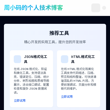
周小码的个人技术博客
推荐工具
精心开发的实用工具，提升您的开发效率
JSON格式化工
HTML格式化工
具
具
在线 JSON 格式化、验证
在线 HTML 格式化和美化
和美化工具，支持语法高
工具支持代码缩进、压缩、
亮、错误定位、压缩、统计
预览和结构整理，可快速清
分析、树形视图和思维导图
理混乱的 HTML 片段，方
展示，适合接口调试、配置
便前端调试、页面分析和模
检查和复杂 JSON 数据阅
板代码维护。
读。
立即试用
立即试用