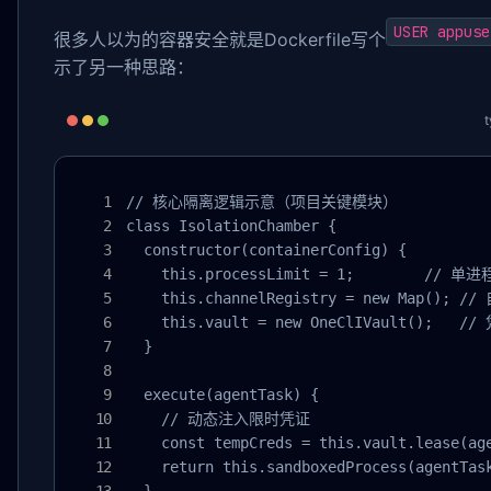
USER appuse
很多人以为的容器安全就是Dockerfile写个
示了另一种思路：
t
// 核心隔离逻辑示意（项目关键模块）

class IsolationChamber {

  constructor(containerConfig) {

    this.processLimit = 1;        // 单进
    this.channelRegistry = new Map(); 
    this.vault = new OneClIVault();   /
  }

  execute(agentTask) {

    // 动态注入限时凭证

    const tempCreds = this.vault.lease(age
    return this.sandboxedProcess(agentTask