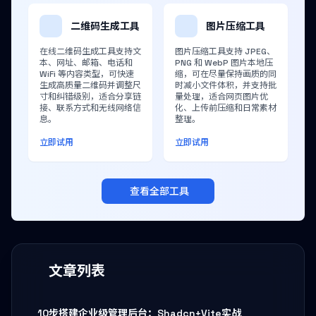
二维码生成工具
图片压缩工具
在线二维码生成工具支持文
图片压缩工具支持 JPEG、
本、网址、邮箱、电话和
PNG 和 WebP 图片本地压
WiFi 等内容类型，可快速
缩，可在尽量保持画质的同
生成高质量二维码并调整尺
时减小文件体积，并支持批
寸和纠错级别，适合分享链
量处理，适合网页图片优
接、联系方式和无线网络信
化、上传前压缩和日常素材
息。
整理。
立即试用
立即试用
查看全部工具
文章列表
10步搭建企业级管理后台：Shadcn+Vite实战