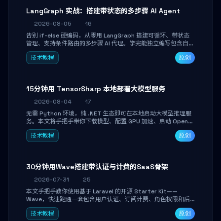
LangGraph 实战：搭建带状态的多步骤 AI Agent
2026-08-05
16
告别 if-else 硬编码，从零用 LangGraph 搭建可循环、带状态
管理、支持条件路由的多步骤 AI 代理。学完能独立编写包含自动
决策、工具调用和持久化状态的复杂工作流，并避开递归溢出、
技术教程
原创
状态丢失等常见坑点。
15分钟用 TensorSharp 本地部署大模型服务
2026-08-04
17
无需 Python 环境，纯 .NET 生态即可在本地启动大模型推理服
务。本文将手把手带你下载模型、配置 GPU 加速、启动 OpenAI
兼容 API，并在 C# 业务代码中无缝调用。数据不出网，零门槛
技术教程
原创
搞定本地 LLM 部署。
30分钟用Wave搭建带认证与计费的SaaS骨架
2026-07-31
25
本文手把手教你使用基于 Laravel 的开源 Starter Kit——
Wave，快速跑通一套包含用户认证、订阅计费、角色权限和后
台管理的完整 SaaS 骨架。附带 Stripe 测试支付对接与自定义
技术教程
原创
业务页面开发实战，助你省去重复基建时间，将精力聚焦于核心