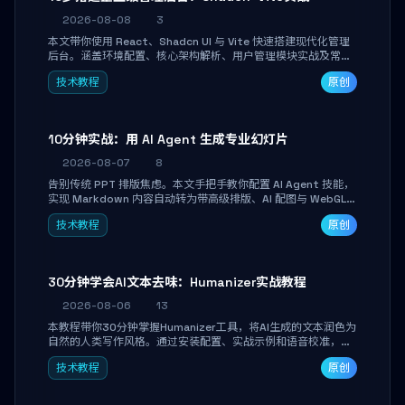
2026-08-08
3
本文带你使用 React、Shadcn UI 与 Vite 快速搭建现代化管理
后台。涵盖环境配置、核心架构解析、用户管理模块实战及常见
踩坑指南。学完即可独立完成仪表盘搭建、组件拼装与主题定
技术教程
原创
制，满足企业级开发需求。
10分钟实战：用 AI Agent 生成专业幻灯片
2026-08-07
8
告别传统 PPT 排版焦虑。本文手把手教你配置 AI Agent 技能，
实现 Markdown 内容自动转为带高级排版、AI 配图与 WebGL
运行时的 HTML 幻灯片。只需专注内容，10 分钟即可产出可投
技术教程
原创
屏的专业级演示文稿。
30分钟学会AI文本去味：Humanizer实战教程
2026-08-06
13
本教程带你30分钟掌握Humanizer工具，将AI生成的文本润色为
自然的人类写作风格。通过安装配置、实战示例和语音校准，让
你的内容告别AI痕迹，匹配个人写作习惯，适合内容创作者和技
技术教程
原创
术博主。