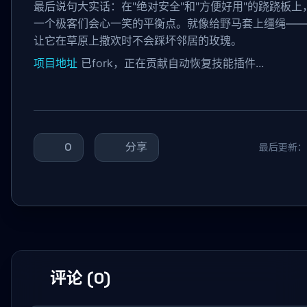
最后说句大实话：在"绝对安全"和"方便好用"的跷跷板上，N
一个极客们会心一笑的平衡点。就像给野马套上缰绳—
让它在草原上撒欢时不会踩坏邻居的玫瑰。
项目地址
已fork，正在贡献自动恢复技能插件...
0
分享
最后更新：20
评论 (0)