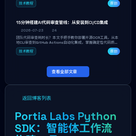
技术教程
原创
解决高铁、移动网络等弱网场景下 SSH 频繁掉线、会话丢失的痛
点，实现稳定高效的远程服务器管理。
15分钟搭建AI代码审查管线：从安装到CI/CD集成
2026-07-23
24
团队代码审查耗时长？本文手把手教你部署开源OCR工具，从本
地CLI审查到GitHub Actions自动化集成，掌握确定性代码质量
保障管线的搭建方法，轻松解决PR审查瓶颈。
技术教程
原创
查看全部文章
返回博客列表
Portia Labs Python
SDK：智能体工作流