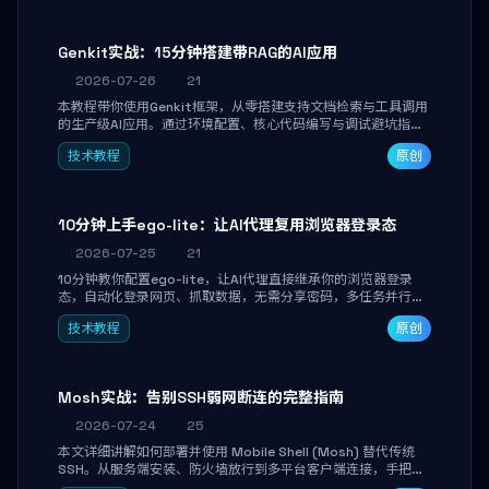
Genkit实战：15分钟搭建带RAG的AI应用
2026-07-26
21
本教程带你使用Genkit框架，从零搭建支持文档检索与工具调用
的生产级AI应用。通过环境配置、核心代码编写与调试避坑指
南，学完即可掌握多模型切换、RAG管道构建及函数调用注册，
技术教程
原创
独立开发高效AI智能体。
10分钟上手ego-lite：让AI代理复用浏览器登录态
2026-07-25
21
10分钟教你配置ego-lite，让AI代理直接继承你的浏览器登录
态，自动化登录网页、抓取数据，无需分享密码，多任务并行不
干扰日常使用。
技术教程
原创
Mosh实战：告别SSH弱网断连的完整指南
2026-07-24
25
本文详细讲解如何部署并使用 Mobile Shell (Mosh) 替代传统
SSH。从服务端安装、防火墙放行到多平台客户端连接，手把手
带你掌握本地回显、连接漫游与断线自动恢复等核心功能。彻底