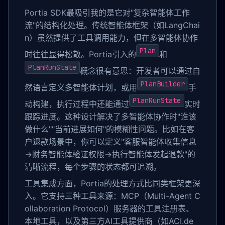
Portia SDK最吸引我的是它对"复杂智能体工作
流"的结构化处理。传统智能体框架（如LangChai
n）虽然提供了工具调用能力，但在多智能体协作
Plan
时往往显得松散。Portia引入的
和
PlanRunState
概念很有意思：开发者可以通过自
PlanBuilder
然语言定义多智能体计划，或用
手
PlanRunState
动构建，执行过程中还能通过
实时
跟踪进度。这种设计解决了多智能体协作时"谁该
做什么""当前进展如何"的模糊性问题。比如在客
户退款场景中，你可以定义"客服智能体收集信息
→财务智能体验证权限→执行智能体发起退款"的
清晰流程，每个步骤的状态都可追溯。
工具集成方面，Portia的处理方式比同类框架更深
入。它支持三种工具来源：MCP（Multi-Agent C
ollaboration Protocol）服务器的工具注册表、
本地工具，以及第三方AI工具提供商（如ACI.de