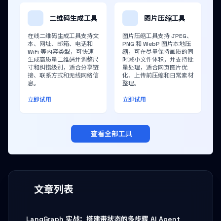
二维码生成工具
图片压缩工具
在线二维码生成工具支持文
图片压缩工具支持 JPEG、
本、网址、邮箱、电话和
PNG 和 WebP 图片本地压
WiFi 等内容类型，可快速
缩，可在尽量保持画质的同
生成高质量二维码并调整尺
时减小文件体积，并支持批
寸和纠错级别，适合分享链
量处理，适合网页图片优
接、联系方式和无线网络信
化、上传前压缩和日常素材
息。
整理。
立即试用
立即试用
查看全部工具
文章列表
LangGraph 实战：搭建带状态的多步骤 AI Agent