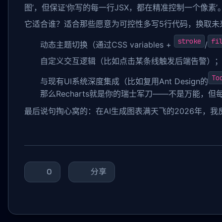
图’，但保证‘你写的每一行JSX，都在精准控制一个像素’
它适合谁？适合那些愿意为可控性多写5行代码，换取未来3
stroke
fi
动态主题切换（通过CSS variables +
/
自定义交互逻辑（比如点击某条线触发后端告警）
To
与现有UI系统深度集成（比如复用Ant Design的
那么Recharts就是你的瑞士军刀——不是万能，
最后说句掏心窝的：在AI生成图表满天飞的2026年，我
0
分享