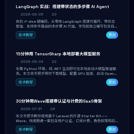
LangGraph 实战：搭建带状态的多步骤 AI Agent
2026-08-05
20
告别 if-else 硬编码，从零用 LangGraph 搭建可循环、带状态
管理、支持条件路由的多步骤 AI 代理。学完能独立编写包含自动
决策、工具调用和持久化状态的复杂工作流，并避开递归溢出、
技术教程
原创
状态丢失等常见坑点。
15分钟用 TensorSharp 本地部署大模型服务
2026-08-04
22
无需 Python 环境，纯 .NET 生态即可在本地启动大模型推理服
务。本文将手把手带你下载模型、配置 GPU 加速、启动 OpenAI
兼容 API，并在 C# 业务代码中无缝调用。数据不出网，零门槛
技术教程
原创
搞定本地 LLM 部署。
30分钟用Wave搭建带认证与计费的SaaS骨架
2026-07-31
28
本文手把手教你使用基于 Laravel 的开源 Starter Kit——
Wave，快速跑通一套包含用户认证、订阅计费、角色权限和后
台管理的完整 SaaS 骨架。附带 Stripe 测试支付对接与自定义
技术教程
原创
业务页面开发实战，助你省去重复基建时间，将精力聚焦于核心