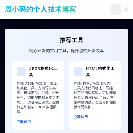
周小码的个人技术博客
推荐工具
精心开发的实用工具，提升您的开发效率
JSON格式化工
HTML格式化工
具
具
在线 JSON 格式化、验证
在线 HTML 格式化和美化
和美化工具，支持语法高
工具支持代码缩进、压缩、
亮、错误定位、压缩、统计
预览和结构整理，可快速清
分析、树形视图和思维导图
理混乱的 HTML 片段，方
展示，适合接口调试、配置
便前端调试、页面分析和模
检查和复杂 JSON 数据阅
板代码维护。
读。
立即试用
立即试用