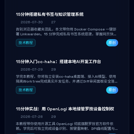
产品打磨。
15分钟搭建私有书签与知识管理系统
2026-07-30
27
告别浏览器收藏夹混乱，本文带你用 Docker Compose 一键部
署 Linkwarden。15 分钟完成私有书签系统搭建，掌握网页快照
归档、高亮批注、分类管理与全文搜索。适合开发者与知识工作
技术教程
原创
者打造个人知识库，资料统一归档，随时检索。
15分钟入门cc-haha：搭建本地AI开发工作台
2026-07-29
29
学完本教程，你将独立安装cc-haha桌面端、接入AI模型、使用
隔离Worktree完成真实开发任务，并通过Diff审阅面板安全落地
AI代码改写。告别终端黑盒操作，让AI在沙箱环境中工作，你只
技术教程
原创
做审阅和决策。
15分钟实战：用 OpenLogi 本地接管罗技设备控制权
2026-07-28
29
本教程带你使用开源工具 OpenLogi 彻底摆脱罗技官方软件依
赖。学完后可独立完成设备识别、按键重映射、DPI曲线配置与
SmartShift调节，实现完全离线控制，保护隐私并释放硬件性