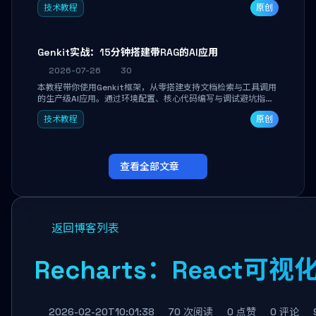
技术教程
原创
能。
Genkit实战：15分钟搭建带RAG的AI应用
2026-07-26
30
本教程带你使用Genkit框架，从零搭建支持文档检索与工具调用
的生产级AI应用。通过环境配置、核心代码编写与调试避坑指
南，学完即可掌握多模型切换、RAG管道构建及函数调用注册，
技术教程
原创
独立开发高效AI智能体。
查看全部文章
返回博客列表
Recharts：React
2026-02-20T10:01:38
70 次阅读
0 点赞
0 评论