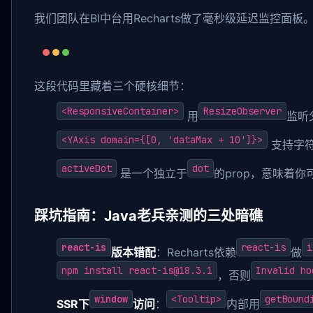
我们团队在BI中台用Recharts做了毫秒级延迟监控面
这段代码里藏着三个硬核细节：
<ResponsiveContainer>
ResizeObserver
用
监听
<YAxis domain={[0, 'dataMax + 10']}>
支持字
activeDot
dot
是一个独立于
的prop，意味着
踩坑指南：Java老兵亲测的三处暗礁
react-is
react-is
i
版本错配
：Recharts依赖
做
npm install react-is@18.3.1
Invalid ho
，否则
window
<Tooltip>
getBound
SSR下
访问
：
内部用