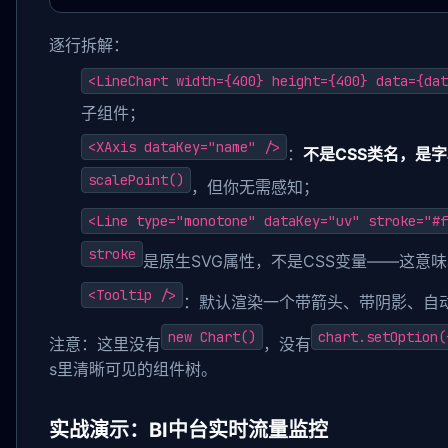
逐行拆解：
<LineChart width={400} height={400} data={dat
子组件；
<XAxis dataKey="name" />
：
不是CSS类名，是
scalePoint()
，但你无需感知；
<Line type="monotone" dataKey="uv" stroke="#f
stroke
是原生SVG属性，不是CSS变量——这意
<Tooltip />
：默认渲染一个带箭头、带阴影、自
new Chart()
chart.setOption(
注意：这里没有
，没有
s里清晰可见的组件树。
实战演示：BI中台实时流量监控