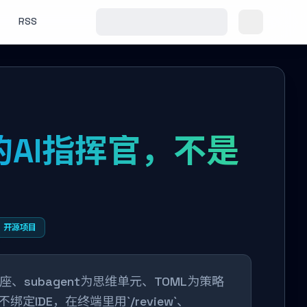
RSS
端里的AI指挥官，不是
开源项目
协议为基座、subagent为思维单元、TOML为策略
定IDE，在终端里用`/review`、