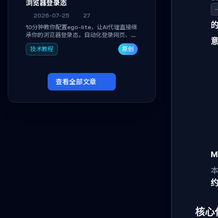
浏览器登录态
-
2026-07-25
27
10分钟教你配置ego-lite，让AI代理直接继
承你的浏览器登录态，自动化登录网页、抓
取数据，无需分享密码，多任务并行不干扰
技术教程
原创
日常使用。
查看全部文章
M
核心