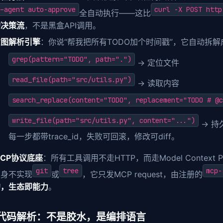
-agent auto-approve
curl -X POST http
全自动执行——这比
的决策流
，不是黑盒API调用。
意图解析引擎
：你说“帮我把所有TODO加个时间戳”，它自动拆
grep(pattern="TODO", path=".")
→ 定位文件
read_file(path="src/utils.py")
→ 读取内容
search_replace(content="TODO", replacement="TODO # @c
write_file(path="src/utils.py", content="...")
→ 持
每一步都带trace_id，失败可回滚，修改可diff。
CP协议底座
：所有工具调用不走HTTP，而走Model Context
git
tree
mcp-
本身不实现
或
，它只发MCP request，由注册的
约，生态即能力
。
代码解析：不是胶水，是编排语言