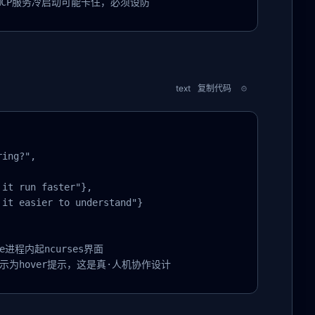
困境——MCP服务冷启动可能卡住，必须设防
text
复制代码
ing?",

it run faster"},

it easier to understand"}

进程内起ncurses界面

`会显示为hover提示，这是真·人机协作设计