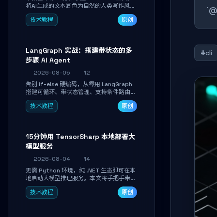
将AI生成的文本润色为自然的人类写作风
`
格。通过安装配置、实战示例和语音校准，
技术教程
原创
让你的内容告别AI痕迹，匹配个人写作习
惯，适合内容创作者和技术博主。
LangGraph 实战：搭建带状态的多
#cli
步骤 AI Agent
2026-08-05
12
告别 if-else 硬编码，从零用 LangGraph
搭建可循环、带状态管理、支持条件路由的
多步骤 AI 代理。学完能独立编写包含自动
技术教程
原创
决策、工具调用和持久化状态的复杂工作
流，并避开递归溢出、状态丢失等常见坑
点。
15分钟用 TensorSharp 本地部署大
模型服务
2026-08-04
14
无需 Python 环境，纯 .NET 生态即可在本
地启动大模型推理服务。本文将手把手带你
下载模型、配置 GPU 加速、启动 OpenAI
技术教程
原创
兼容 API，并在 C# 业务代码中无缝调用。
数据不出网，零门槛搞定本地 LLM 部署。