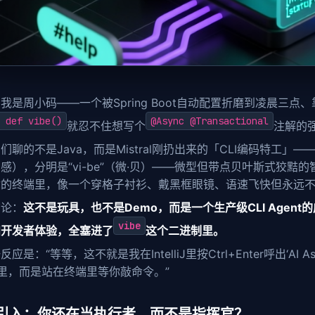
我是周小码——一个被Spring Boot自动配置折磨到凌晨三点、
 def vibe()
@Async @Transactional
就忍不住想写个
注解的强
们聊的不是Java，而是Mistral刚扔出来的「CLI编码特工」—
感），分明是“vi-be”（微·贝）——微型但带点贝叶斯式狡黠的智能
你的终端里，像一个穿格子衬衫、戴黑框眼镜、语速飞快但永远
结论：
这不是玩具，也不是Demo，而是一个生产级CLI Agen
vibe
和开发者体验，全塞进了
这个二进制里。
反应是：“等等，这不就是我在IntelliJ里按Ctrl+Enter呼出‘A
E里，而是站在终端里等你敲命令。”
引入：你还在当执行者，而不是指挥官？