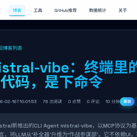
页
博客
工具
GitHub推荐
数据统计
关于
回博客列表
istral-vibe：终
写代码，是下命令
6-02-16T10:01:53
78 次阅读
0 点赞
0 评论
10 分钟
原创
istral新推出的CLI Agent mistral-vibe，以MCP
言，将LLM从‘补全器’升维为‘作战参谋部’。它不依赖UI，不绑