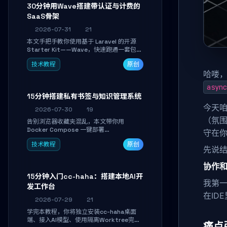
30分钟用Wave搭建带认证与计费的
SaaS骨架
2026-07-31
21
本文手把手教你使用基于 Laravel 的开源
Starter Kit——Wave，快速跑通一套包含
用户认证、订阅计费、角色权限和后台管理
技术教程
原创
的完整 SaaS 骨架。附带 Stripe 测试支付
哈喽，
对接与自定义业务页面开发实战，助你省去
重复基建时间，将精力聚焦于核心产品打
async
磨。
15分钟搭建私有书签与知识管理系统
今天咱
2026-07-30
19
（氛围
告别浏览器收藏夹混乱，本文带你用
Docker Compose 一键部署
守在
Linkwarden。15 分钟完成私有书签系统搭
技术教程
原创
建，掌握网页快照归档、高亮批注、分类管
先说
理与全文搜索。适合开发者与知识工作者打
造个人知识库，资料统一归档，随时检索。
协作
15分钟入门cc-haha：搭建本地AI开
我第一
发工作台
在ID
2026-07-29
21
学完本教程，你将独立安装cc-haha桌面
端、接入AI模型、使用隔离Worktree完成
痛点