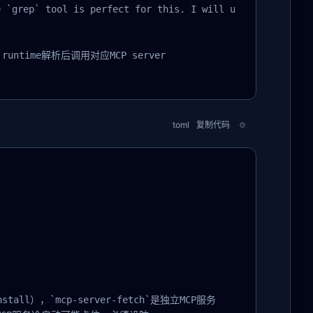
 `grep` tool is perfect for this. I will use it to searc
untime解析后调用对应MCP server

toml
复制代码
ll），`mcp-server-fetch`是独立MCP服务
