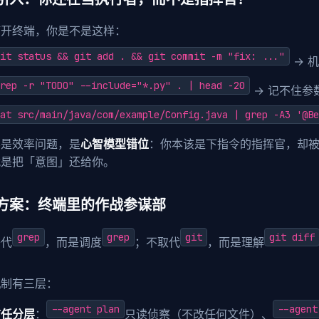
打开终端，你是不是这样：
it status && git add . && git commit -m "fix: ..."
→ 
rep -r "TODO" --include="*.py" . | head -20
→ 记不住参
at src/main/java/com/example/Config.java | grep -A3 '@Be
不是效率问题，是
心智模型错位
：你本该是下指令的指挥官，却被迫当
就是把「意图」还给你。
方案：终端里的作战参谋部
grep
grep
git
git diff
替代
，而是调度
；不取代
，而是理解
机制有三层：
--agent plan
--agent
信任分层
：
只读侦察（不改任何文件）、