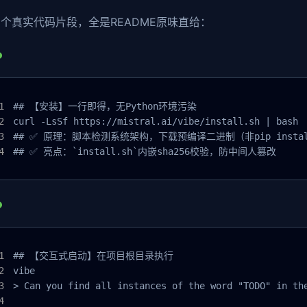
个真实代码片段，全是README原味直给：
## 【安装】一行即得，无Python环境污染

curl -LsSf https://mistral.ai/vibe/install.sh | bash

## ✅ 原理：脚本检测系统架构，下载预编译二进制（非pip insta
## ✅ 亮点：`install.sh`内嵌sha256校验，防中间人篡改
## 【交互式启动】在项目根目录执行

vibe

> Can you find all instances of the word "TODO" in the