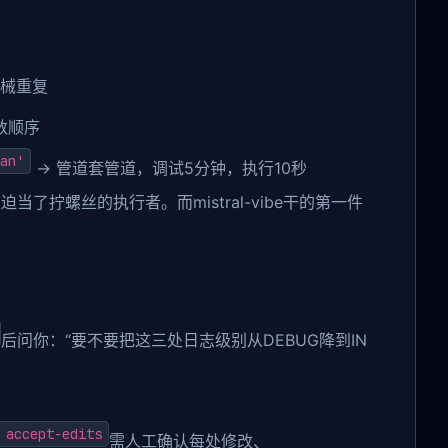
机械重复
数顺序
an'
→ 管道套管道，调试5分钟，执行10秒
了拧螺丝的执行者。而mistral-vibe干的第一件
后问你：“要不要把这三处日志级别从DEBUG降到IN
 accept-edits
需人工确认每处修改、