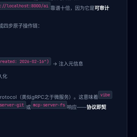
://localhost:8000/ai
靠谱十倍，因为它是
可审计
解成四步原子操作链：
reated: 2026-02-16")
→ 注入元信息
久化
vibe
 Protocol（类似gRPC之于微服务）。这意味着
server-git
mcp-server-fs
或
响应——
协议即契