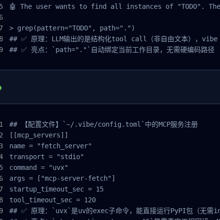
🤖 The user wants to find all instances of "TODO". The
> grep(pattern="TODO", path=".")

## ✅ 原理：LLM输出的是结构化tool call（非自由文本），vibe r
## ✅ 亮点：`path="."`自动绑定当前工作目录，无需硬编码路径
## 【配置文件】`~/.vibe/config.toml`中的MCP服务注册

[[mcp_servers]]

name = "fetch_server"

transport = "stdio"

command = "uvx"

args = ["mcp-server-fetch"]

startup_timeout_sec = 15

tool_timeout_sec = 120

## ✅ 原理：`uvx`是uv的exec子命令，能直接运行PyPI包（无需insta