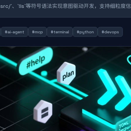
@src/`、`!ls`等符号语法实现意图驱动开发，支持细
#ai-agent
#mcp
#terminal
#python
#devops