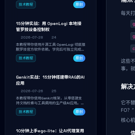
真实开发任务，并通过Diff审阅面板安全落
技术教程
原创
地AI代码改写。告别终端黑盒操作，让AI在
沙箱环境中工作，你只做审阅和决策。
每天
15分钟实战：用 OpenLogi 本地接
g
管罗技设备控制权
g
2026-07-28
24
本教程带你使用开源工具 OpenLogi 彻底摆
c
脱罗技官方软件依赖。学完后可独立完成设
备识别、按键重映射、DPI曲线配置与
技术教程
原创
SmartShift调节，实现完全离线控制，保
这些
护隐私并释放硬件性能。
事，
Genkit实战：15分钟搭建带RAG的AI
应用
解决
2026-07-26
25
本教程带你使用Genkit框架，从零搭建支
它不
持文档检索与工具调用的生产级AI应用。通
过环境配置、核心代码编写与调试避坑指
FO？”
技术教程
原创
南，学完即可掌握多模型切换、RAG管道构
建及函数调用注册，独立开发高效AI智能
核心
体。
10分钟上手ego-lite：让AI代理复用