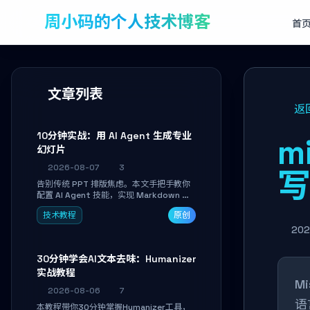
周小码的个人技术博客
首
文章列表
返
10分钟实战：用 AI Agent 生成专业
m
幻灯片
2026-08-07
3
告别传统 PPT 排版焦虑。本文手把手教你
配置 AI Agent 技能，实现 Markdown 内
容自动转为带高级排版、AI 配图与 WebGL
技术教程
原创
运行时的 HTML 幻灯片。只需专注内容，
10 分钟即可产出可投屏的专业级演示文
202
稿。
30分钟学会AI文本去味：Humanizer
实战教程
M
2026-08-06
7
语
本教程带你30分钟掌握Humanizer工具，