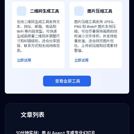
二维码生成工具
图片压缩工具
在线二维码生成工具支持文
图片压缩工具支持 JPEG、
本、网址、邮箱、电话和
PNG 和 WebP 图片本地压
WiFi 等内容类型，可快速
缩，可在尽量保持画质的同
生成高质量二维码并调整尺
时减小文件体积，并支持批
寸和纠错级别，适合分享链
量处理，适合网页图片优
接、联系方式和无线网络信
化、上传前压缩和日常素材
息。
整理。
立即试用
立即试用
查看全部工具
文章列表
10分钟实战：用 AI Agent 生成专业幻灯片