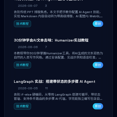
2026-08-07
3
告别传统 PPT 排版焦虑。本文手把手教你配置 AI Agent 技能，
实现 Markdown 内容自动转为带高级排版、AI 配图与 WebGL
运行时的 HTML 幻灯片。只需专注内容，10 分钟即可产出可投
技术教程
原创
屏的专业级演示文稿。
30分钟学会AI文本去味：Humanizer实战教程
2026-08-06
7
本教程带你30分钟掌握Humanizer工具，将AI生成的文本润色为
自然的人类写作风格。通过安装配置、实战示例和语音校准，让
你的内容告别AI痕迹，匹配个人写作习惯，适合内容创作者和技
技术教程
原创
术博主。
LangGraph 实战：搭建带状态的多步骤 AI Agent
2026-08-05
11
告别 if-else 硬编码，从零用 LangGraph 搭建可循环、带状态
管理、支持条件路由的多步骤 AI 代理。学完能独立编写包含自动
决策、工具调用和持久化状态的复杂工作流，并避开递归溢出、
技术教程
原创
状态丢失等常见坑点。