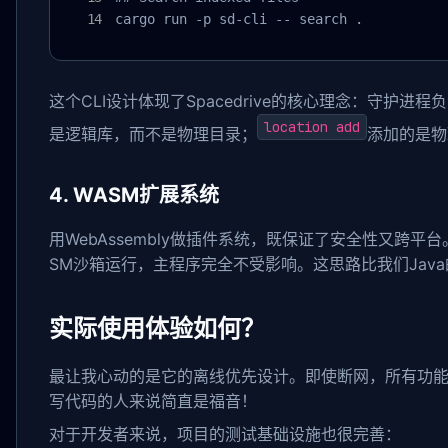
cargo run -p sd-cli -- search .
这个CLI设计体现了Spacedrive的核心理念：守护
location add
是逻辑库，而不是物理目录；
添加的是物
4. WASM扩展系统
用WebAssembly做插件系统，既保证了安全性又跨
SM沙箱运行，主程序完全不受影响。这思路比我们Java
实际使用体验如何？
最让我心动的是它的离线优先设计。即使断网，所有功
写代码的人来说简直是福音！
对于开发者来说，项目的测试基础设施也很完善：