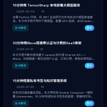
15分钟用 TensorSharp 本地部署大模型服务
2026-08-04
14
无需 Python 环境，纯 .NET 生态即可在本地启动大模型推理服
务。本文将手把手带你下载模型、配置 GPU 加速、启动 OpenAI
兼容 API，并在 C# 业务代码中无缝调用。数据不出网，零门槛
技术教程
原创
搞定本地 LLM 部署。
30分钟用Wave搭建带认证与计费的SaaS骨架
2026-07-31
21
本文手把手教你使用基于 Laravel 的开源 Starter Kit——
Wave，快速跑通一套包含用户认证、订阅计费、角色权限和后
台管理的完整 SaaS 骨架。附带 Stripe 测试支付对接与自定义
技术教程
原创
业务页面开发实战，助你省去重复基建时间，将精力聚焦于核心
产品打磨。
15分钟搭建私有书签与知识管理系统
2026-07-30
19
告别浏览器收藏夹混乱，本文带你用 Docker Compose 一键部
署 Linkwarden。15 分钟完成私有书签系统搭建，掌握网页快照
归档、高亮批注、分类管理与全文搜索。适合开发者与知识工作
技术教程
原创
者打造个人知识库，资料统一归档，随时检索。