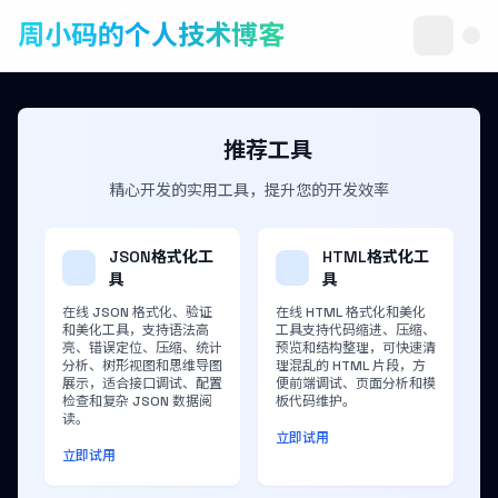
周小码的个人技术博客
推荐工具
精心开发的实用工具，提升您的开发效率
JSON格式化工
HTML格式化工
具
具
在线 JSON 格式化、验证
在线 HTML 格式化和美化
和美化工具，支持语法高
工具支持代码缩进、压缩、
亮、错误定位、压缩、统计
预览和结构整理，可快速清
分析、树形视图和思维导图
理混乱的 HTML 片段，方
展示，适合接口调试、配置
便前端调试、页面分析和模
检查和复杂 JSON 数据阅
板代码维护。
读。
立即试用
立即试用