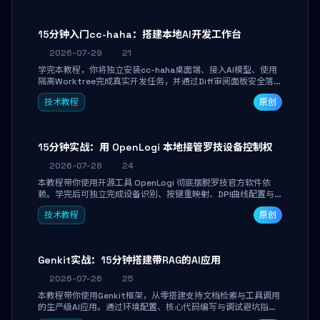
15分钟入门cc-haha：搭建本地AI开发工作台
2026-07-29
21
学完本教程，你将独立安装cc-haha桌面端、接入AI模型、使用
隔离Worktree完成真实开发任务，并通过Diff审阅面板安全落地
AI代码改写。告别终端黑盒操作，让AI在沙箱环境中工作，你只
技术教程
原创
做审阅和决策。
15分钟实战：用 OpenLogi 本地接管罗技设备控制权
2026-07-28
24
本教程带你使用开源工具 OpenLogi 彻底摆脱罗技官方软件依
赖。学完后可独立完成设备识别、按键重映射、DPI曲线配置与
SmartShift调节，实现完全离线控制，保护隐私并释放硬件性
技术教程
原创
能。
Genkit实战：15分钟搭建带RAG的AI应用
2026-07-26
25
本教程带你使用Genkit框架，从零搭建支持文档检索与工具调用
的生产级AI应用。通过环境配置、核心代码编写与调试避坑指
南，学完即可掌握多模型切换、RAG管道构建及函数调用注册，