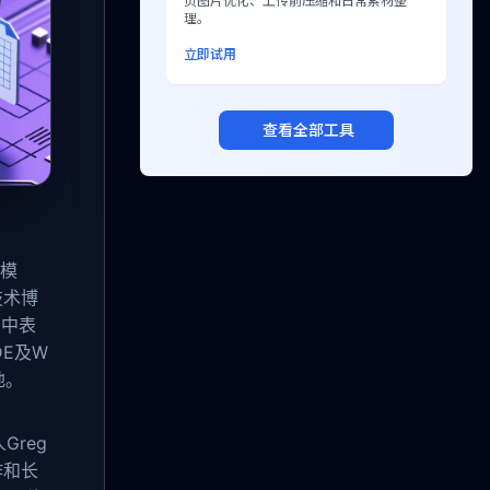
页图片优化、上传前压缩和日常素材整
理。
立即试用
查看全部工具
列模
与技术博
务中表
IDE及W
地。
Greg
作和长