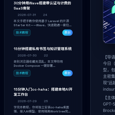
30分钟用Wave搭建带认证与计费的
SaaS骨架
2026-07-31
24
本文手把手教你使用基于 Laravel 的开源
Starter Kit——Wave，快速跑通一套包含
用户认证、订阅计费、角色权限和后台管理
技术教程
原创
的完整 SaaS 骨架。附带 Stripe 测试支付
对接与自定义业务页面开发实战，助你省去
重复基建时间，将精力聚焦于核心产品打
磨。
15分钟搭建私有书签与知识管理系统
2026-07-30
22
【导
告别浏览器收藏夹混乱，本文带你用
今日（
Docker Compose 一键部署
型，包括
Linkwarden。15 分钟完成私有书签系统搭
技术教程
原创
建，掌握网页快照归档、高亮批注、分类管
主密
理与全文搜索。适合开发者与知识工作者打
造个人知识库，资料统一归档，随时检索。
现“远超
ind
15分钟入门cc-haha：搭建本地AI开
发工作台
【主
2026-07-29
25
GPT
学完本教程，你将独立安装cc-haha桌面
Bro
端、接入AI模型、使用隔离Worktree完成