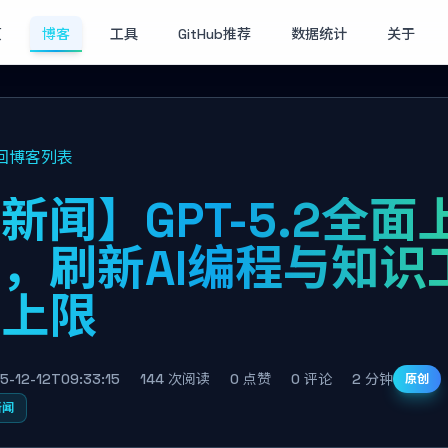
页
博客
工具
GitHub推荐
数据统计
关于
回博客列表
新闻】GPT-5.2全面
，刷新AI编程与知识
作上限
5-12-12T09:33:15
144 次阅读
0 点赞
0 评论
2 分钟
原创
新闻