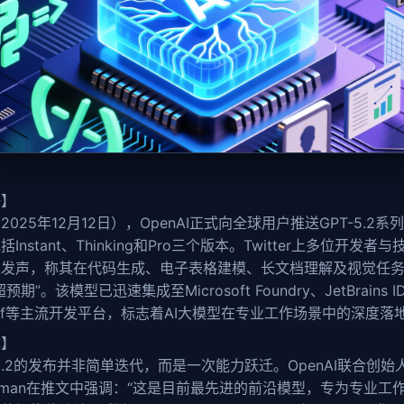
语】
2025年12月12日），OpenAI正式向全球用户推送GPT-5.2系
Instant、Thinking和Pro三个版本。Twitter上多位开发者
集发声，称其在代码生成、电子表格建模、长文档理解及视觉任
预期”。该模型已迅速集成至Microsoft Foundry、JetBrains 
surf等主流开发平台，标志着AI大模型在专业工作场景中的深度落
体】
-5.2的发布并非简单迭代，而是一次能力跃迁。OpenAI联合创始人
ckman在推文中强调：“这是目前最先进的前沿模型，专为专业工