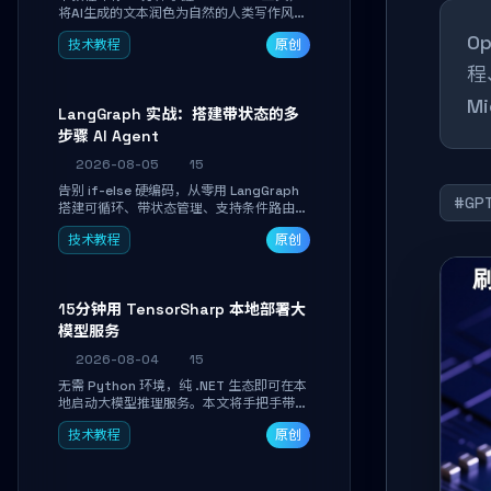
将AI生成的文本润色为自然的人类写作风
格。通过安装配置、实战示例和语音校准，
O
技术教程
原创
让你的内容告别AI痕迹，匹配个人写作习
惯，适合内容创作者和技术博主。
程
M
LangGraph 实战：搭建带状态的多
步骤 AI Agent
2026-08-05
15
告别 if-else 硬编码，从零用 LangGraph
#GPT
搭建可循环、带状态管理、支持条件路由的
多步骤 AI 代理。学完能独立编写包含自动
技术教程
原创
决策、工具调用和持久化状态的复杂工作
流，并避开递归溢出、状态丢失等常见坑
点。
15分钟用 TensorSharp 本地部署大
模型服务
2026-08-04
15
无需 Python 环境，纯 .NET 生态即可在本
地启动大模型推理服务。本文将手把手带你
下载模型、配置 GPU 加速、启动 OpenAI
技术教程
原创
兼容 API，并在 C# 业务代码中无缝调用。
数据不出网，零门槛搞定本地 LLM 部署。