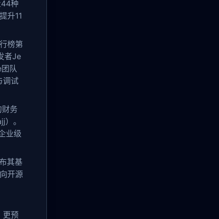
量44种
提升11
排行榜第
发者Je
e团队
与调试
的财务
jj）。
“企业级
宣布其基
并向开源
，更预