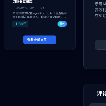
浏览器登录态
示着A
2026-07-25
28
高效
10分钟教你配置ego-lite，让AI代理直接继
在实
承你的浏览器登录态，自动化登录网页、抓
取数据，无需分享密码，多任务并行不干扰
技术教程
原创
日常使用。
查看全部文章
评论