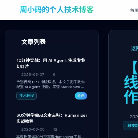
周小码的个人技术博客
首
文章列表
返
10分钟实战：用 AI Agent 生成专业
【
幻灯片
2026-08-07
6
线
告别传统 PPT 排版焦虑。本文手把手教你
配置 AI Agent 技能，实现 Markdown 内
容自动转为带高级排版、AI 配图与 WebGL
技术教程
原创
运行时的 HTML 幻灯片。只需专注内容，
10 分钟即可产出可投屏的专业级演示文
稿。
30分钟学会AI文本去味：Humanizer
202
实战教程
科技
2026-08-06
12
本教程带你30分钟掌握Humanizer工具，