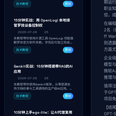
真实开发任务，并通过Diff审阅面板安全落
期运行
技术教程
原创
地AI代码改写。告别终端黑盒操作，让AI在
职业知
沙箱环境中工作，你只做审阅和决策。
倍，成
15分钟实战：用 OpenLogi 本地接
在编程
管罗技设备控制权
2名（
2026-07-28
25
ff 
本教程带你使用开源工具 OpenLogi 彻底摆
则透露
脱罗技官方软件依赖。学完后可独立完成设
备识别、按键重映射、DPI曲线配置与
方面尤
技术教程
原创
SmartShift调节，实现完全离线控制，保
护隐私并释放硬件性能。
企业级
模型与
Genkit实战：15分钟搭建带RAG的AI
微软Az
应用
推理与
2026-07-26
26
本教程带你使用Genkit框架，从零搭建支
值得注
持文档检索与工具调用的生产级AI应用。通
于GP
过环境配置、核心代码编写与调试避坑指
技术教程
原创
南，学完即可掌握多模型切换、RAG管道构
项目免
建及函数调用注册，独立开发高效AI智能
体。
【结
10分钟上手ego-lite：让AI代理复用
GPT