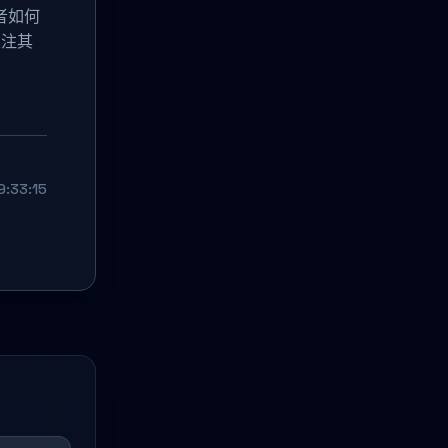
者如何
关注其
:33:15