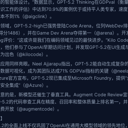
的智能体设计。”数据显示，GPT-5.2 Thinking在GDPval（衡
识工作的评估）中达到70.9%的案例优于或持平人类专家，速度
本不到1%（@aigclink）。
领域，GPT-5.2-high已强势登陆Code Arena，位列WebDev
得分1486），并在Game Dev Arena夺得第一（@arena）。开
Wang评价：“这或许是我们在编码领域见过的最快进步。”Kilo Cod
，他们参与了OpenAI早期访问计划，并发现GPT-5.2在UI生成
为出色（@kilocode）。
应用同样亮眼。Neel Ajjarapu指出，GPT-5.2能自动生成复杂
数据可视化，成为其团队达成71% GDPVal指标的关键（@neela
ure官方宣布，GPT-5.2现已集成至Microsoft Foundry，提供
安全集成”（@Azure）。
意的是，新模型还催生了垂直工具。Augment Code Review
T-5.2的代码审查工具在精度、召回率和整体质量上排名第一，
费开放（@augmentcode）。
尾】
-5.2的全面上线不仅巩固了OpenAI在通用大模型领域的领先地位