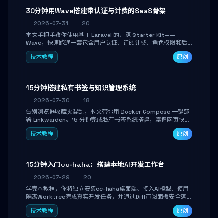
30分钟用Wave搭建带认证与计费的SaaS骨架
2026-07-31
20
本文手把手教你使用基于 Laravel 的开源 Starter Kit——
Wave，快速跑通一套包含用户认证、订阅计费、角色权限和后
台管理的完整 SaaS 骨架。附带 Stripe 测试支付对接与自定义
技术教程
原创
业务页面开发实战，助你省去重复基建时间，将精力聚焦于核心
产品打磨。
15分钟搭建私有书签与知识管理系统
2026-07-30
18
告别浏览器收藏夹混乱，本文带你用 Docker Compose 一键部
署 Linkwarden。15 分钟完成私有书签系统搭建，掌握网页快照
归档、高亮批注、分类管理与全文搜索。适合开发者与知识工作
技术教程
原创
者打造个人知识库，资料统一归档，随时检索。
15分钟入门cc-haha：搭建本地AI开发工作台
2026-07-29
20
学完本教程，你将独立安装cc-haha桌面端、接入AI模型、使用
隔离Worktree完成真实开发任务，并通过Diff审阅面板安全落地
AI代码改写。告别终端黑盒操作，让AI在沙箱环境中工作，你只
技术教程
原创
做审阅和决策。