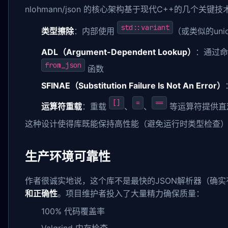
nlohmann/json 的核心架构基于现代C++的几个关键技
std::variant
类型擦除
：内部使用
（或类似的un
ADL（Argument-Dependent Lookup）
：通过
from_json
函数
SFINAE（Substitution Failure Is Not An Error）
[]
=
==
运算符重载
：重载
、
、
等运算符提供直观
这种设计使得库既能保持高性能（避免运行时类型检查
生产环境可靠性
作者很诚实地说，这个库不是最快的JSON解析器（确实
和正确性
。项目维护者投入了大量精力确保质量：
100% 代码覆盖率
Valgrind 内存检查