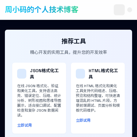
周小码的个人技术博客
推荐工具
精心开发的实用工具，提升您的开发效率
JSON格式化工
HTML格式化工
具
具
在线 JSON 格式化、验证
在线 HTML 格式化和美化
和美化工具，支持语法高
工具支持代码缩进、压缩、
亮、错误定位、压缩、统计
预览和结构整理，可快速清
分析、树形视图和思维导图
理混乱的 HTML 片段，方
展示，适合接口调试、配置
便前端调试、页面分析和模
检查和复杂 JSON 数据阅
板代码维护。
读。
立即试用
立即试用