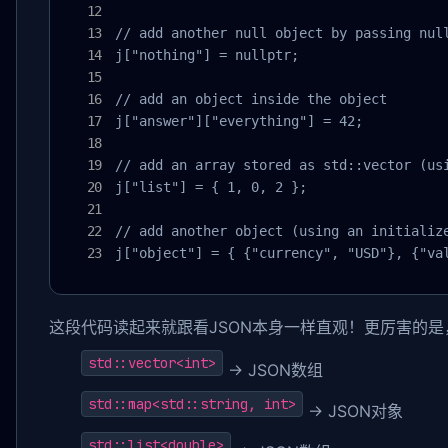
// add another null object by passing null
j["nothing"] = nullptr;

// add an object inside the object

j["answer"]["everything"] = 42;

// add an array stored as std::vector (usi
j["list"] = { 1, 0, 2 };

// add another object (using an initialize
j["object"] = { {"currency", "USD"}, {"va
这段代码读起来就跟看JSON本身一样直观！更厉害的是
std::vector<int>
→ JSON数组
std::map<std::string, int>
→ JSON对象
std::list<double>