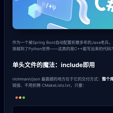
作为一个被Spring Boot自动配置折磨多年的Java老兵，
穿越到了Python世界——这真的是C++能写出来的代码
单头文件的魔法：include即用
nlohmann/json 最震撼的地方在于它的交付方式：
整个
链接、不用折腾 CMakeLists.txt，只要：