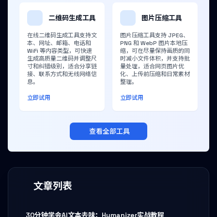
二维码生成工具
图片压缩工具
在线二维码生成工具支持文
图片压缩工具支持 JPEG、
本、网址、邮箱、电话和
PNG 和 WebP 图片本地压
WiFi 等内容类型，可快速
缩，可在尽量保持画质的同
生成高质量二维码并调整尺
时减小文件体积，并支持批
寸和纠错级别，适合分享链
量处理，适合网页图片优
接、联系方式和无线网络信
化、上传前压缩和日常素材
息。
整理。
立即试用
立即试用
查看全部工具
文章列表
30分钟学会AI文本去味：Humanizer实战教程