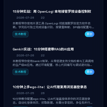
15分钟实战：用 OpenLogi 本地接管罗技设备控制权
2026-07-28
22
本教程带你使用开源工具 OpenLogi 彻底摆脱罗技官方软件依
赖。学完后可独立完成设备识别、按键重映射、DPI曲线配置与
SmartShift调节，实现完全离线控制，保护隐私并释放硬件性
技术教程
原创
能。
Genkit实战：15分钟搭建带RAG的AI应用
2026-07-26
22
本教程带你使用Genkit框架，从零搭建支持文档检索与工具调用
的生产级AI应用。通过环境配置、核心代码编写与调试避坑指
南，学完即可掌握多模型切换、RAG管道构建及函数调用注册，
技术教程
原创
独立开发高效AI智能体。
10分钟上手ego-lite：让AI代理复用浏览器登录态
2026-07-25
26
10分钟教你配置ego-lite，让AI代理直接继承你的浏览器登录
态，自动化登录网页、抓取数据，无需分享密码，多任务并行不
干扰日常使用。