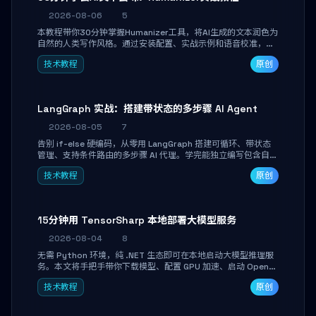
2026-08-06
5
本教程带你30分钟掌握Humanizer工具，将AI生成的文本润色为
自然的人类写作风格。通过安装配置、实战示例和语音校准，让
你的内容告别AI痕迹，匹配个人写作习惯，适合内容创作者和技
技术教程
原创
术博主。
LangGraph 实战：搭建带状态的多步骤 AI Agent
2026-08-05
7
告别 if-else 硬编码，从零用 LangGraph 搭建可循环、带状态
管理、支持条件路由的多步骤 AI 代理。学完能独立编写包含自动
决策、工具调用和持久化状态的复杂工作流，并避开递归溢出、
技术教程
原创
状态丢失等常见坑点。
15分钟用 TensorSharp 本地部署大模型服务
2026-08-04
8
无需 Python 环境，纯 .NET 生态即可在本地启动大模型推理服
务。本文将手把手带你下载模型、配置 GPU 加速、启动 OpenAI
兼容 API，并在 C# 业务代码中无缝调用。数据不出网，零门槛
技术教程
原创
搞定本地 LLM 部署。