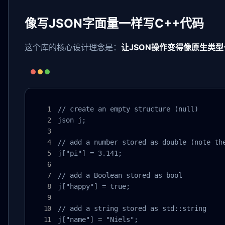
像写JSON字面量一样写C++代码
这个库的核心设计理念是：
让JSON操作变得像原生类
// create an empty structure (null)

json j;

// add a number stored as double (note the
j["pi"] = 3.141;

// add a Boolean stored as bool

j["happy"] = true;

// add a string stored as std::string

j["name"] = "Niels";
