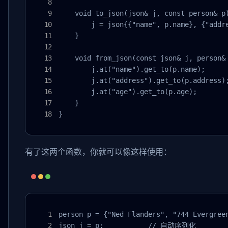
    void to_json(json& j, const person& p)
        j = json{{"name", p.name}, {"addre
    }

    void from_json(const json& j, person& 
        j.at("name").get_to(p.name);

        j.at("address").get_to(p.address);
        j.at("age").get_to(p.age);

    }

}
有了这两个函数，你就可以像这样使用：
person p = {"Ned Flanders", "744 Evergreen
json j = p;           // 自动序列化
