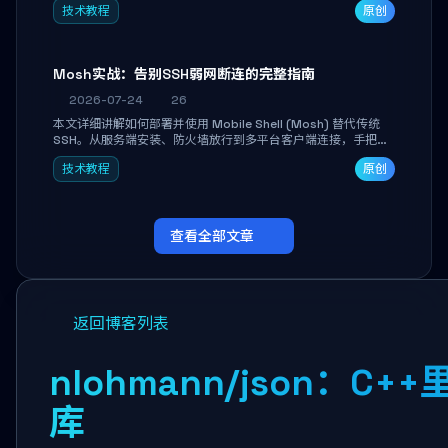
技术教程
原创
Mosh实战：告别SSH弱网断连的完整指南
2026-07-24
26
本文详细讲解如何部署并使用 Mobile Shell (Mosh) 替代传统
SSH。从服务端安装、防火墙放行到多平台客户端连接，手把手
带你掌握本地回显、连接漫游与断线自动恢复等核心功能。彻底
技术教程
原创
解决高铁、移动网络等弱网场景下 SSH 频繁掉线、会话丢失的痛
点，实现稳定高效的远程服务器管理。
查看全部文章
返回博客列表
nlohmann/json：C+
库