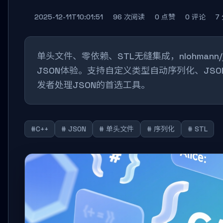
2025-12-11T10:01:51
96 次阅读
0 点赞
0 评论
7
单头文件、零依赖、STL无缝集成，nlohmann
JSON体验。支持自定义类型自动序列化、JSON P
发者处理JSON的首选工具。
#C++
# JSON
# 单头文件
# 序列化
# STL