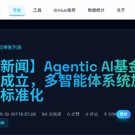
页
博客
工具
GitHub推荐
数据统计
关于
回博客列表
新闻】Agentic AI基
会成立，多智能体系统
速标准化
5-12-10T13:37:28
84 次阅读
0 点赞
0 评论
3 分钟
原创
新闻