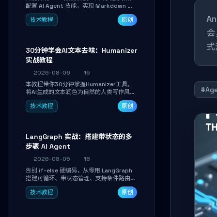
配置 AI Agent 技能，实现 Markdown 内
容自动转为带高级排版、AI 配图与 WebGL
A
技术教程
原创
运行时的 HTML 幻灯片。只需专注内容，
10 分钟即可产出可投屏的专业级演示文
会
稿。
式
30分钟学会AI文本去味：Humanizer
实战教程
2026-08-06
16
本教程带你30分钟掌握Humanizer工具，
#Age
将AI生成的文本润色为自然的人类写作风
格。通过安装配置、实战示例和语音校准，
技术教程
原创
让你的内容告别AI痕迹，匹配个人写作习
惯，适合内容创作者和技术博主。
LangGraph 实战：搭建带状态的多
步骤 AI Agent
2026-08-05
18
告别 if-else 硬编码，从零用 LangGraph
搭建可循环、带状态管理、支持条件路由的
多步骤 AI 代理。学完能独立编写包含自动
技术教程
原创
决策、工具调用和持久化状态的复杂工作
流，并避开递归溢出、状态丢失等常见坑
点。