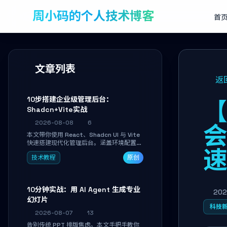
周小码的个人技术博客
首
文章列表
返
10步搭建企业级管理后台：
【
Shadcn+Vite实战
2026-08-08
6
本文带你使用 React、Shadcn UI 与 Vite
快速搭建现代化管理后台。涵盖环境配置、
核心架构解析、用户管理模块实战及常见踩
技术教程
原创
坑指南。学完即可独立完成仪表盘搭建、组
件拼装与主题定制，满足企业级开发需求。
10分钟实战：用 AI Agent 生成专业
202
幻灯片
科技
2026-08-07
13
告别传统 PPT 排版焦虑。本文手把手教你