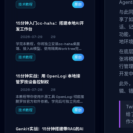
Linkwarden。15 分钟完成私有书签系统搭
Age
技术教程
原创
建，掌握网页快照归档、高亮批注、分类管
理与全文搜索。适合开发者与知识工作者打
与此同
造个人知识库，资料统一归档，随时检索。
享了如
15分钟入门cc-haha：搭建本地AI开
话、记
发工作台
功能
2026-07-29
29
地环
学完本教程，你将独立安装cc-haha桌面
端、接入AI模型、使用隔离Worktree完成
在底层
真实开发任务，并通过Diff审阅面板安全落
技术教程
原创
地AI代码改写。告别终端黑盒操作，让AI在
张将
沙箱环境中工作，你只做审阅和决策。
行管
开发
15分钟实战：用 OpenLogi 本地接
管罗技设备控制权
此外，
2026-07-28
28
辑、
本教程带你使用开源工具 OpenLogi 彻底摆
脱罗技官方软件依赖。学完后可独立完成设
Tw
备识别、按键重映射、DPI曲线配置与
技术教程
原创
SmartShift调节，实现完全离线控制，保
给
护隐私并释放硬件性能。
作
Genkit实战：15分钟搭建带RAG的AI