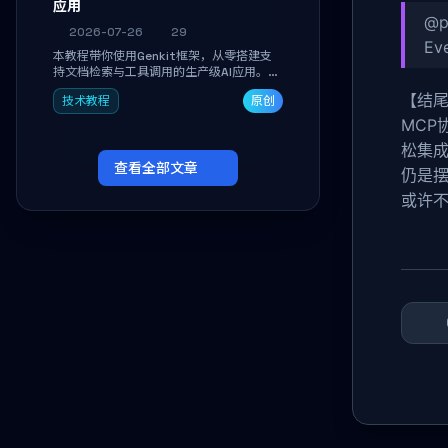
应用
@p
2026-07-26
29
Eve
本教程带你使用Genkit框架，从零搭建支
持文档检索与工具调用的生产级AI应用。通
过环境配置、核心代码编写与调试避坑指
【结尾
技术教程
原创
南，学完即可掌握多模型切换、RAG管道构
建及函数调用注册，独立开发高效AI智能
MCP
体。
松集
查看全部文章
仍是
或许