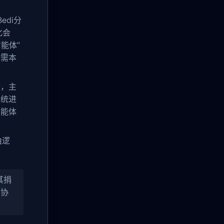
edi分
化会
能体”
无需本
念，主
系统进
智能体
由逻
将其捐
，协