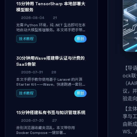
15分钟用 TensorSharp 本地部署大
模型服务
2026-08-04
21
无需 Python 环境，纯 .NET 生态即可在本
地启动大模型推理服务。本文将手把手带你
下载模型、配置 GPU 加速、启动 OpenAI
技术教程
原创
兼容 API，并在 C# 业务代码中无缝调用。
数据不出网，零门槛搞定本地 LLM 部署。
30分钟用Wave搭建带认证与计费的
SaaS骨架
【导语
2026-07-31
28
ock联
本文手把手教你使用基于 Laravel 的开源
（AAI
Starter Kit——Wave，快速跑通一套包含
用户认证、订阅计费、角色权限和后台管理
议，并
技术教程
原创
的完整 SaaS 骨架。附带 Stripe 测试支付
验走
对接与自定义业务页面开发实战，助你省去
重复基建时间，将精力聚焦于核心产品打
【主体
磨。
15分钟搭建私有书签与知识管理系统
享与工
2026-07-30
27
由新成
告别浏览器收藏夹混乱，本文带你用
WS、A
Docker Compose 一键部署