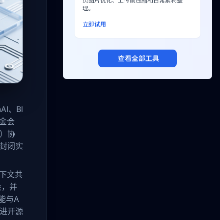
页图片优化、上传前压缩和日常素材整
理。
立即试用
查看全部工具
I、Bl
基金会
l）协
从封闭实
上下文共
会，并
能与A
同推进开源