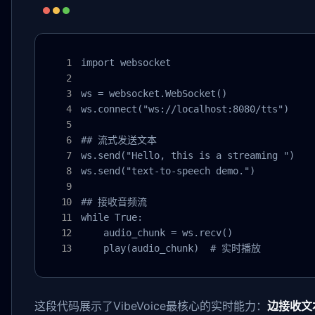
import websocket

ws = websocket.WebSocket()

ws.connect("ws://localhost:8080/tts")

## 流式发送文本

ws.send("Hello, this is a streaming ")

ws.send("text-to-speech demo.")

## 接收音频流

while True:

    audio_chunk = ws.recv()

    play(audio_chunk)  # 实时播放
这段代码展示了VibeVoice最核心的实时能力：
边接收文