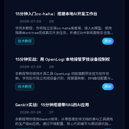
15分钟入门cc-haha：搭建本地AI开发工作台
2026-07-29
26
学完本教程，你将独立安装cc-haha桌面端、接入AI模型、使用
隔离Worktree完成真实开发任务，并通过Diff审阅面板安全落地
AI代码改写。告别终端黑盒操作，让AI在沙箱环境中工作，你只
技术教程
原创
做审阅和决策。
15分钟实战：用 OpenLogi 本地接管罗技设备控制权
2026-07-28
26
本教程带你使用开源工具 OpenLogi 彻底摆脱罗技官方软件依
赖。学完后可独立完成设备识别、按键重映射、DPI曲线配置与
SmartShift调节，实现完全离线控制，保护隐私并释放硬件性
技术教程
原创
能。
Genkit实战：15分钟搭建带RAG的AI应用
2026-07-26
27
本教程带你使用Genkit框架，从零搭建支持文档检索与工具调用
的生产级AI应用。通过环境配置、核心代码编写与调试避坑指
南，学完即可掌握多模型切换、RAG管道构建及函数调用注册，