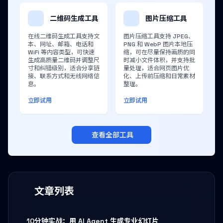
二维码生成工具
图片压缩工具
在线二维码生成工具支持文
图片压缩工具支持 JPEG、
本、网址、邮箱、电话和
PNG 和 WebP 图片本地压
WiFi 等内容类型，可快速
缩，可在尽量保持画质的同
生成高质量二维码并调整尺
时减小文件体积，并支持批
寸和纠错级别，适合分享链
量处理，适合网页图片优
接、联系方式和无线网络信
化、上传前压缩和日常素材
息。
整理。
立即试用
立即试用
查看全部工具
文章列表
10分钟实战：用 AI Agent 生成专业幻灯片