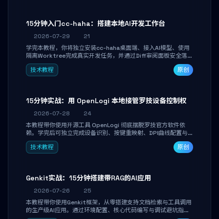
15分钟入门cc-haha：搭建本地AI开发工作台
2026-07-29
21
学完本教程，你将独立安装cc-haha桌面端、接入AI模型、使用
隔离Worktree完成真实开发任务，并通过Diff审阅面板安全落地
AI代码改写。告别终端黑盒操作，让AI在沙箱环境中工作，你只
技术教程
原创
做审阅和决策。
15分钟实战：用 OpenLogi 本地接管罗技设备控制权
2026-07-28
24
本教程带你使用开源工具 OpenLogi 彻底摆脱罗技官方软件依
赖。学完后可独立完成设备识别、按键重映射、DPI曲线配置与
SmartShift调节，实现完全离线控制，保护隐私并释放硬件性
技术教程
原创
能。
Genkit实战：15分钟搭建带RAG的AI应用
2026-07-26
25
本教程带你使用Genkit框架，从零搭建支持文档检索与工具调用
的生产级AI应用。通过环境配置、核心代码编写与调试避坑指
南，学完即可掌握多模型切换、RAG管道构建及函数调用注册，