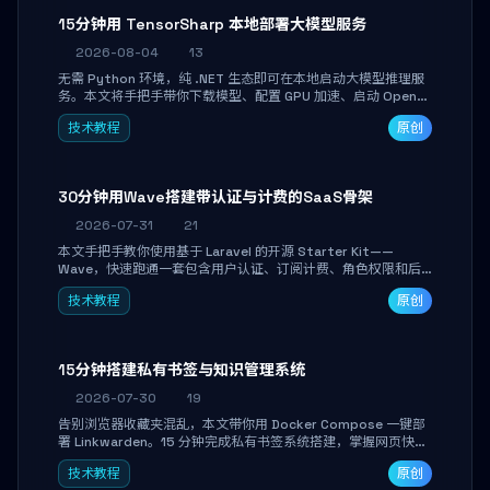
15分钟用 TensorSharp 本地部署大模型服务
2026-08-04
13
无需 Python 环境，纯 .NET 生态即可在本地启动大模型推理服
务。本文将手把手带你下载模型、配置 GPU 加速、启动 OpenAI
兼容 API，并在 C# 业务代码中无缝调用。数据不出网，零门槛
技术教程
原创
搞定本地 LLM 部署。
30分钟用Wave搭建带认证与计费的SaaS骨架
2026-07-31
21
本文手把手教你使用基于 Laravel 的开源 Starter Kit——
Wave，快速跑通一套包含用户认证、订阅计费、角色权限和后
台管理的完整 SaaS 骨架。附带 Stripe 测试支付对接与自定义
技术教程
原创
业务页面开发实战，助你省去重复基建时间，将精力聚焦于核心
产品打磨。
15分钟搭建私有书签与知识管理系统
2026-07-30
19
告别浏览器收藏夹混乱，本文带你用 Docker Compose 一键部
署 Linkwarden。15 分钟完成私有书签系统搭建，掌握网页快照
归档、高亮批注、分类管理与全文搜索。适合开发者与知识工作
技术教程
原创
者打造个人知识库，资料统一归档，随时检索。