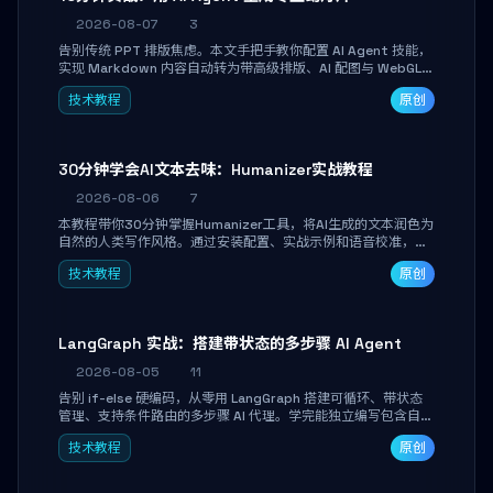
2026-08-07
3
告别传统 PPT 排版焦虑。本文手把手教你配置 AI Agent 技能，
实现 Markdown 内容自动转为带高级排版、AI 配图与 WebGL
运行时的 HTML 幻灯片。只需专注内容，10 分钟即可产出可投
技术教程
原创
屏的专业级演示文稿。
30分钟学会AI文本去味：Humanizer实战教程
2026-08-06
7
本教程带你30分钟掌握Humanizer工具，将AI生成的文本润色为
自然的人类写作风格。通过安装配置、实战示例和语音校准，让
你的内容告别AI痕迹，匹配个人写作习惯，适合内容创作者和技
技术教程
原创
术博主。
LangGraph 实战：搭建带状态的多步骤 AI Agent
2026-08-05
11
告别 if-else 硬编码，从零用 LangGraph 搭建可循环、带状态
管理、支持条件路由的多步骤 AI 代理。学完能独立编写包含自动
决策、工具调用和持久化状态的复杂工作流，并避开递归溢出、
技术教程
原创
状态丢失等常见坑点。