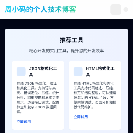
周小码的个人技术博客
推荐工具
精心开发的实用工具，提升您的开发效率
JSON格式化工
HTML格式化工
具
具
在线 JSON 格式化、验证
在线 HTML 格式化和美化
和美化工具，支持语法高
工具支持代码缩进、压缩、
亮、错误定位、压缩、统计
预览和结构整理，可快速清
分析、树形视图和思维导图
理混乱的 HTML 片段，方
展示，适合接口调试、配置
便前端调试、页面分析和模
检查和复杂 JSON 数据阅
板代码维护。
读。
立即试用
立即试用