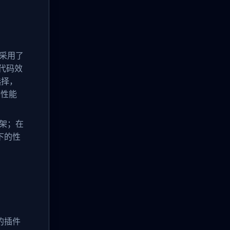
采用了
序代码效
选择，
的性能
架；在
下的性
富的插件