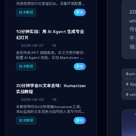
快速搭建现代化管理后台。涵盖环境配置、
核心架构解析、用户管理模块实战及常见踩
2
技术教程
原创
坑指南。学完即可独立完成仪表盘搭建、组
件拼装与主题定制，满足企业级开发需求。
u
传
10分钟实战：用 AI Agent 生成专业
平
幻灯片
2026-08-07
18
端
告别传统 PPT 排版焦虑。本文手把手教你
配置 AI Agent 技能，实现 Markdown 内
容自动转为带高级排版、AI 配图与 WebGL
技术教程
原创
运行时的 HTML 幻灯片。只需专注内容，
10 分钟即可产出可投屏的专业级演示文
#uni
稿。
# A
30分钟学会AI文本去味：Humanizer
实战教程
# un
2026-08-06
19
本教程带你30分钟掌握Humanizer工具，
将AI生成的文本润色为自然的人类写作风
格。通过安装配置、实战示例和语音校准，
技术教程
原创
让你的内容告别AI痕迹，匹配个人写作习
惯，适合内容创作者和技术博主。