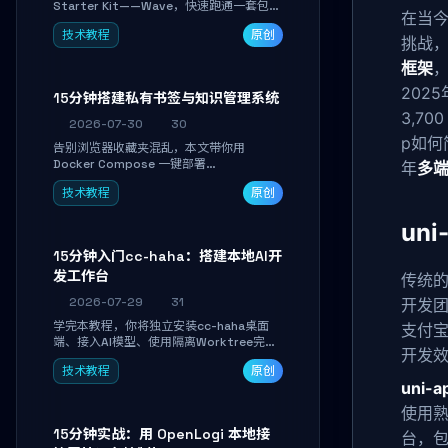
Starter Kit——Wave，快速跑通一套包含
在当
用户认证、订阅计费、角色权限和后台管理
技术教程
原创
的完整 SaaS 骨架。附带 Stripe 测试支付
挑战，
对接与自定义业务页面开发实战，助你省去
框架
重复基建时间，将精力聚焦于核心产品打
磨。
2025
15分钟搭建私有书签与知识管理系统
3,7
2026-07-30
30
p如何
告别浏览器收藏夹混乱，本文带你用
Docker Compose 一键部署
年
多
Linkwarden。15 分钟完成私有书签系统搭
技术教程
原创
建，掌握网页快照归档、高亮批注、分类管
理与全文搜索。适合开发者与知识工作者打
un
造个人知识库，资料统一归档，随时检索。
15分钟入门cc-haha：搭建本地AI开
发工作台
传统
2026-07-29
31
开发团
学完本教程，你将独立安装cc-haha桌面
支付
端、接入AI模型、使用隔离Worktree完成
开发
真实开发任务，并通过Diff审阅面板安全落
技术教程
原创
地AI代码改写。告别终端黑盒操作，让AI在
uni-a
沙箱环境中工作，你只做审阅和决策。
使用
15分钟实战：用 OpenLogi 本地接
台，