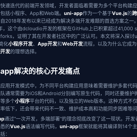
今快速迭代的前端开发领域，开发者面临着需要为多个平台构建
包括小程序、App和Web端。
uni-app
作为一个基于
Vue.js
的
跨
，自2018年发布以来已经成为解决多端开发难题的首选方案之一
年，这个由dcloudio开发的框架在GitHub上已积累超过41,000 st
00 forks，证明了其在开发者社区中的广泛认可。本文将深入探讨un
简化
小程序开发
、
App开发
和
Web开发
流程，以及为什么它成为2
端开发
的理想选择。
i-app解决的核心开发痛点
的应用开发模式中，为不同平台构建应用意味着需要维护多套代
队通常需要为iOS和Android分别编写原生代码，同时还要维护
宝等多个
小程序
平台的代码，以及独立的Web版本。这种方式不
效率低下，还会带来代码不一致、维护成本高和功能同步困难等
pp
通过"一次开发，多端部署"的理念彻底改变了这一现状。开发
熟悉的
Vue.js
语法编写代码，
uni-app
框架就能将其编译到14个
包括：