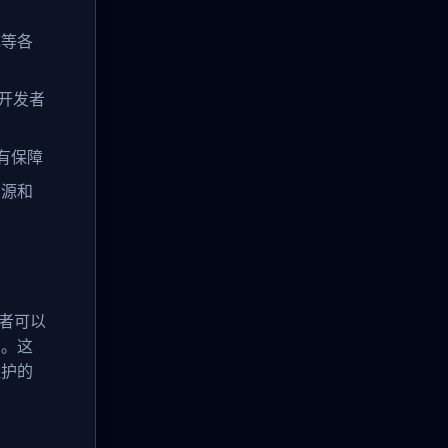
成等各
万开发者
有保障
资源和
者可以
码。这
维护的