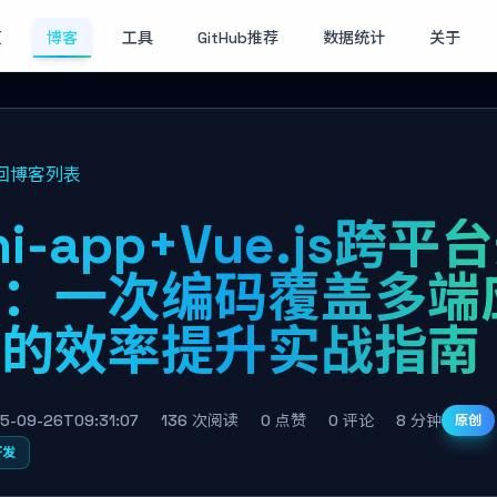
页
博客
工具
GitHub推荐
数据统计
关于
回博客列表
ni-app+Vue.js跨平
发：一次编码覆盖多端
用的效率提升实战指南
5-09-26T09:31:07
136 次阅读
0 点赞
0 评论
8 分钟
原创
开发