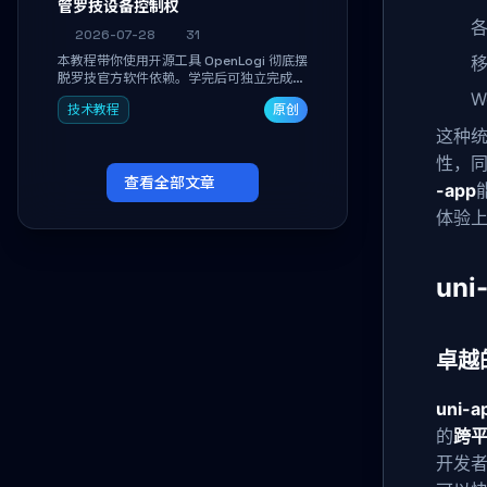
管罗技设备控制权
2026-07-28
31
移
本教程带你使用开源工具 OpenLogi 彻底摆
脱罗技官方软件依赖。学完后可独立完成设
备识别、按键重映射、DPI曲线配置与
W
技术教程
原创
SmartShift调节，实现完全离线控制，保
护隐私并释放硬件性能。
这种
性，
查看全部文章
-app
体验
un
卓越
uni-a
的
跨
开发者