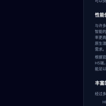
可以
性能
与许
智能的
率更高
原生
需求
根据
H5端
能足
丰富
经过
H