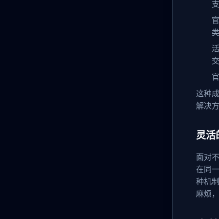
活
官
这种
解决
灵活
面对
在同
种机
麻烦