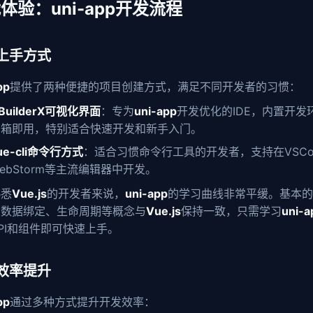
体验：uni-app开发流程
上手方式
pp
提供了两种便捷的项目创建方式，满足不同开发者的习惯：
BuilderX可视化界面
：专为
uni-app
开发优化的IDE，内置开发
开箱即用，特别适合快速开发和新手入门。
ue-cli命令行方式
：适合习惯命令行工具的开发者，支持在VSCo
ebStorm等主流编辑器中开发。
熟悉
Vue.js
的开发者来说，
uni-app
的学习曲线非常平缓。基本的
、数据绑定、生命周期等概念与
Vue.js
保持一致，只需学习
uni-a
PI和组件即可快速上手。
效率提升
pp
通过多种方式提升开发效率：