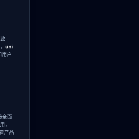
）
一致
队，
uni
和用户
最全面
应用，
着产品