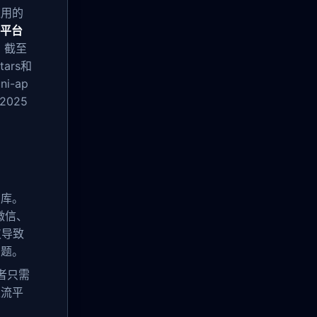
应用的
平台
。截至
ars和
i-ap
025
码库。
微信、
仅导致
问题。
者只需
主流平