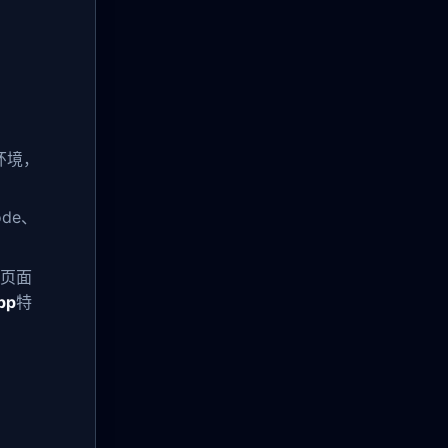
环境，
de、
页面
pp
特