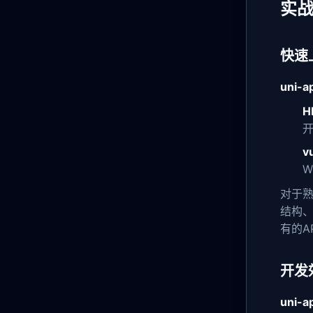
实战
快速
uni-a
H
v
W
对于
结构
有的A
开发
uni-a