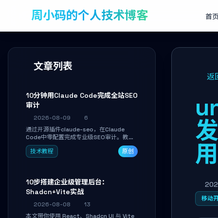
周小码的个人技术博客
首
文章列表
返
10分钟用Claude Code完成全站SEO
u
审计
2026-08-09
6
通过开源插件claude-seo，在Claude
Code中零配置完成专业级SEO审计。教程
带你跑完全站技术+内容诊断，拿到带优先
技术教程
原创
级和验证方法的可执行修复清单，适合独立
开发者、SEO从业者和站长快速上手。
10步搭建企业级管理后台：
202
Shadcn+Vite实战
移动
2026-08-08
13
本文带你使用 React、Shadcn UI 与 Vite