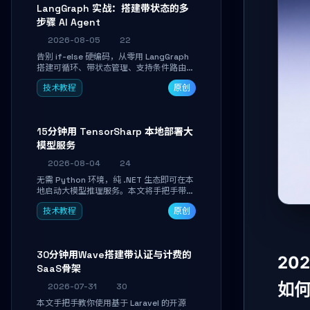
LangGraph 实战：搭建带状态的多
步骤 AI Agent
2026-08-05
22
告别 if-else 硬编码，从零用 LangGraph
搭建可循环、带状态管理、支持条件路由的
多步骤 AI 代理。学完能独立编写包含自动
技术教程
原创
决策、工具调用和持久化状态的复杂工作
流，并避开递归溢出、状态丢失等常见坑
点。
15分钟用 TensorSharp 本地部署大
模型服务
2026-08-04
24
无需 Python 环境，纯 .NET 生态即可在本
地启动大模型推理服务。本文将手把手带你
下载模型、配置 GPU 加速、启动 OpenAI
技术教程
原创
兼容 API，并在 C# 业务代码中无缝调用。
数据不出网，零门槛搞定本地 LLM 部署。
30分钟用Wave搭建带认证与计费的
20
SaaS骨架
如
2026-07-31
30
本文手把手教你使用基于 Laravel 的开源