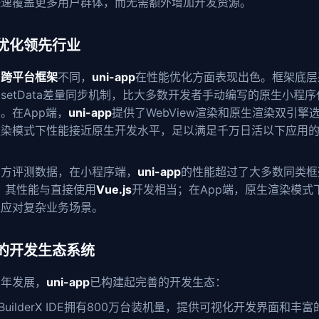
快速覆盖更多用户群体，而无需额外增加开发资源。
优化领先行业
多
跨平台框架
不同，
uni-app
在性能优化方面表现出色。框架底层
setData差量同步机制，比大多数开发者手动编写的原生小程
。在App端，
uni-app
提供了WebView渲染和原生渲染双引擎
渲染模式下性能接近原生开发水平，足以满足千万日活以下应用
。
官方评测数据，在小程序端，
uni-app
的性能超过了大多数同类框
，其性能与直接使用
Vue.js
开发相当；在App端，原生渲染模式
以应对复杂业务场景。
的开发生态系统
多年发展，
uni-app
已构建起完善的开发生态：
BuilderX IDE拥有800万台装机量，提供可视化开发界面和丰