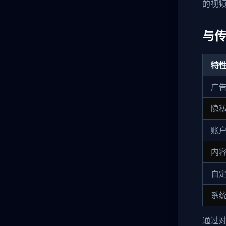
的视
与传
特
广
隐
账
内
自
系
通过对