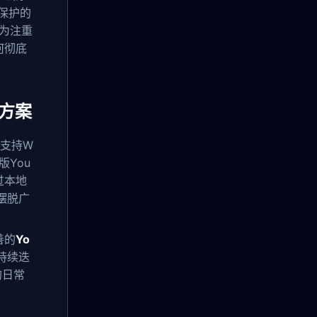
保护的
成为注重
何彻底
决方案
支持W
版You
过本地
摆脱广
善的
Yo
持续迭
的日常