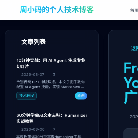
周小码的个人技术博客
首
文章列表
返
10分钟实战：用 AI Agent 生成专业
F
幻灯片
2026-08-07
3
Y
告别传统 PPT 排版焦虑。本文手把手教你
配置 AI Agent 技能，实现 Markdown 内
容自动转为带高级排版、AI 配图与 WebGL
技术教程
原创
运行时的 HTML 幻灯片。只需专注内容，
10 分钟即可产出可投屏的专业级演示文
稿。
30分钟学会AI文本去味：Humanizer
202
实战教程
2026-08-06
7
本教程带你30分钟掌握Humanizer工具，