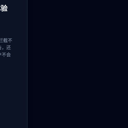
体验
告拦截不
告，还
户不会