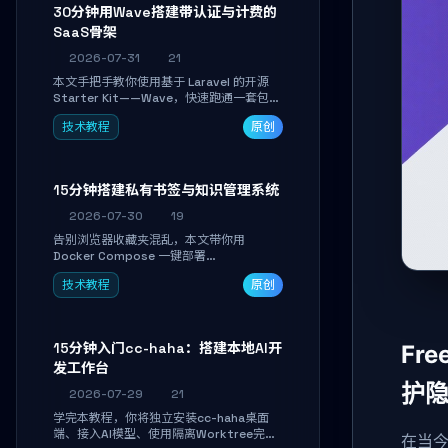
30分钟用Wave搭建带认证与计费的
SaaS骨架
2026-07-31
21
本文手把手教你使用基于 Laravel 的开源
Starter Kit——Wave，快速跑通一套包含
用户认证、订阅计费、角色权限和后台管理
技术教程
原创
的完整 SaaS 骨架。附带 Stripe 测试支付
对接与自定义业务页面开发实战，助你省去
重复基建时间，将精力聚焦于核心产品打
磨。
15分钟搭建私有书签与知识管理系统
2026-07-30
19
告别浏览器收藏夹混乱，本文带你用
Docker Compose 一键部署
Linkwarden。15 分钟完成私有书签系统搭
技术教程
原创
建，掌握网页快照归档、高亮批注、分类管
理与全文搜索。适合开发者与知识工作者打
造个人知识库，资料统一归档，随时检索。
15分钟入门cc-haha：搭建本地AI开
Fr
发工作台
护
2026-07-29
21
学完本教程，你将独立安装cc-haha桌面
端、接入AI模型、使用隔离Worktree完成
在当今