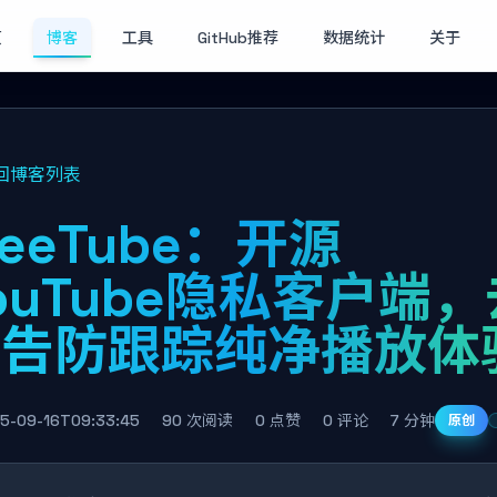
页
博客
工具
GitHub推荐
数据统计
关于
回博客列表
reeTube：开源
ouTube隐私客户端，
广告防跟踪纯净播放体
5-09-16T09:33:45
90 次阅读
0 点赞
0 评论
7 分钟
原创