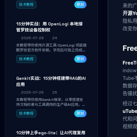
真实开发任务，并通过Diff审阅面板安全落
技术教程
原创
来的
地AI代码改写。告别终端黑盒操作，让AI在
沙箱环境中工作，你只做审阅和决策。
开源Yo
隐私
15分钟实战：用 OpenLogi 本地接
改变
管罗技设备控制权
2026-07-28
24
本教程带你使用开源工具 OpenLogi 彻底摆
Fr
脱罗技官方软件依赖。学完后可独立完成设
备识别、按键重映射、DPI曲线配置与
技术教程
原创
SmartShift调节，实现完全离线控制，保
FreeT
护隐私并释放硬件性能。
ind
Tub
Genkit实战：15分钟搭建带RAG的AI
应用
数据存
2026-07-26
25
告骚
本教程带你使用Genkit框架，从零搭建支
经过七
持文档检索与工具调用的生产级AI应用。通
过环境配置、核心代码编写与调试避坑指
uTu
技术教程
原创
南，学完即可掌握多模型切换、RAG管道构
代和问
建及函数调用注册，独立开发高效AI智能
体。
视频
10分钟上手ego-lite：让AI代理复用