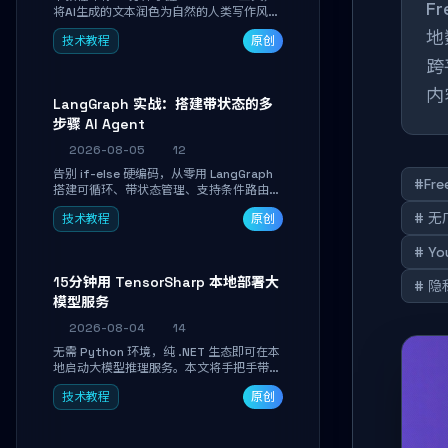
F
将AI生成的文本润色为自然的人类写作风
格。通过安装配置、实战示例和语音校准，
地
技术教程
原创
让你的内容告别AI痕迹，匹配个人写作习
惯，适合内容创作者和技术博主。
跨
内
LangGraph 实战：搭建带状态的多
步骤 AI Agent
2026-08-05
12
告别 if-else 硬编码，从零用 LangGraph
#Fre
搭建可循环、带状态管理、支持条件路由的
多步骤 AI 代理。学完能独立编写包含自动
# 无
技术教程
原创
决策、工具调用和持久化状态的复杂工作
流，并避开递归溢出、状态丢失等常见坑
# Y
点。
15分钟用 TensorSharp 本地部署大
# 
模型服务
2026-08-04
14
无需 Python 环境，纯 .NET 生态即可在本
地启动大模型推理服务。本文将手把手带你
下载模型、配置 GPU 加速、启动 OpenAI
技术教程
原创
兼容 API，并在 C# 业务代码中无缝调用。
数据不出网，零门槛搞定本地 LLM 部署。