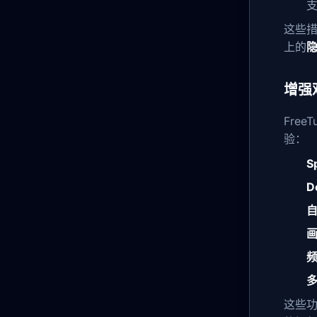
支
这些措
上的
增强
Fre
验：
S
D
这些功