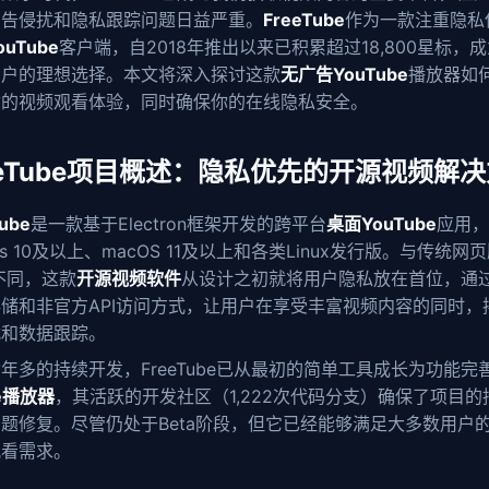
广告侵扰和隐私跟踪问题日益严重。
FreeTube
作为一款注重隐私
uTube
客户端，自2018年推出以来已积累超过18,800星标，
用户的理想选择。本文将深入探讨这款
无广告YouTube
播放器如
你的视频观看体验，同时确保你的在线隐私安全。
eeTube项目概述：隐私优先的开源视频解
ube
是一款基于Electron框架开发的跨平台
桌面YouTube
应用，
ows 10及以上、macOS 11及以上和各类Linux发行版。与传统网页
e不同，这款
开源视频软件
从设计之初就将用户隐私放在首位，通
储和非官方API访问方式，让用户在享受丰富视频内容的同时，
扰和数据跟踪。
年多的持续开发，FreeTube已从最初的简单工具成长为功能完
be播放器
，其活跃的开发社区（1,222次代码分支）确保了项目的
题修复。尽管仍处于Beta阶段，但它已经能够满足大多数用户
观看需求。