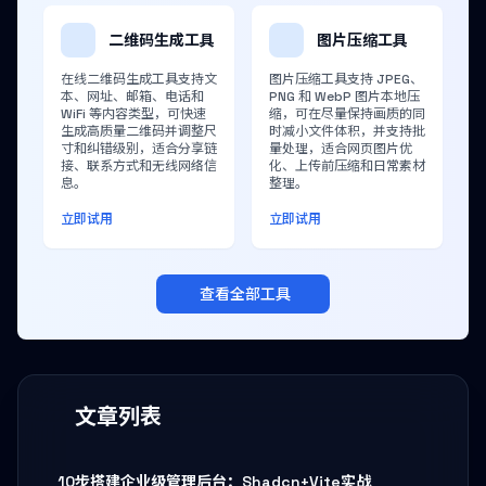
二维码生成工具
图片压缩工具
在线二维码生成工具支持文
图片压缩工具支持 JPEG、
本、网址、邮箱、电话和
PNG 和 WebP 图片本地压
WiFi 等内容类型，可快速
缩，可在尽量保持画质的同
生成高质量二维码并调整尺
时减小文件体积，并支持批
寸和纠错级别，适合分享链
量处理，适合网页图片优
接、联系方式和无线网络信
化、上传前压缩和日常素材
息。
整理。
立即试用
立即试用
查看全部工具
文章列表
10步搭建企业级管理后台：Shadcn+Vite实战