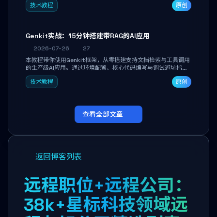
技术教程
原创
能。
Genkit实战：15分钟搭建带RAG的AI应用
2026-07-26
27
本教程带你使用Genkit框架，从零搭建支持文档检索与工具调用
的生产级AI应用。通过环境配置、核心代码编写与调试避坑指
南，学完即可掌握多模型切换、RAG管道构建及函数调用注册，
技术教程
原创
独立开发高效AI智能体。
查看全部文章
返回博客列表
远程职位+远程公司：
38k+星标科技领域远