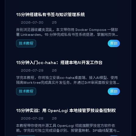
产品打磨。
15分钟搭建私有书签与知识管理系统
2026-07-30
25
告别浏览器收藏夹混乱，本文带你用 Docker Compose 一键部
署 Linkwarden。15 分钟完成私有书签系统搭建，掌握网页快照
归档、高亮批注、分类管理与全文搜索。适合开发者与知识工作
技术教程
原创
者打造个人知识库，资料统一归档，随时检索。
15分钟入门cc-haha：搭建本地AI开发工作台
2026-07-29
26
学完本教程，你将独立安装cc-haha桌面端、接入AI模型、使用
隔离Worktree完成真实开发任务，并通过Diff审阅面板安全落地
AI代码改写。告别终端黑盒操作，让AI在沙箱环境中工作，你只
技术教程
原创
做审阅和决策。
15分钟实战：用 OpenLogi 本地接管罗技设备控制权
2026-07-28
26
本教程带你使用开源工具 OpenLogi 彻底摆脱罗技官方软件依
赖。学完后可独立完成设备识别、按键重映射、DPI曲线配置与
SmartShift调节，实现完全离线控制，保护隐私并释放硬件性