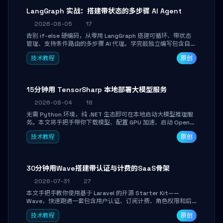
LangGraph 实战：搭建带状态的多步骤 AI Agent
2026-08-05
17
告别 if-else 硬编码，从零用 LangGraph 搭建可循环、带状态
管理、支持条件路由的多步骤 AI 代理。学完能独立编写包含自动
决策、工具调用和持久化状态的复杂工作流，并避开递归溢出、
技术教程
原创
状态丢失等常见坑点。
15分钟用 TensorSharp 本地部署大模型服务
2026-08-04
18
无需 Python 环境，纯 .NET 生态即可在本地启动大模型推理服
务。本文将手把手带你下载模型、配置 GPU 加速、启动 OpenAI
兼容 API，并在 C# 业务代码中无缝调用。数据不出网，零门槛
技术教程
原创
搞定本地 LLM 部署。
30分钟用Wave搭建带认证与计费的SaaS骨架
2026-07-31
27
本文手把手教你使用基于 Laravel 的开源 Starter Kit——
Wave，快速跑通一套包含用户认证、订阅计费、角色权限和后
台管理的完整 SaaS 骨架。附带 Stripe 测试支付对接与自定义
技术教程
原创
业务页面开发实战，助你省去重复基建时间，将精力聚焦于核心