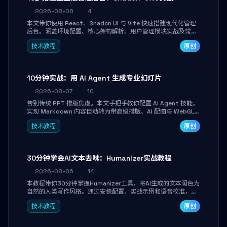
2026-08-08
4
本文带你使用 React、Shadcn UI 与 Vite 快速搭建现代化管理
后台。涵盖环境配置、核心架构解析、用户管理模块实战及常见
踩坑指南。学完即可独立完成仪表盘搭建、组件拼装与主题定
技术教程
原创
制，满足企业级开发需求。
10分钟实战：用 AI Agent 生成专业幻灯片
2026-08-07
10
告别传统 PPT 排版焦虑。本文手把手教你配置 AI Agent 技能，
实现 Markdown 内容自动转为带高级排版、AI 配图与 WebGL
运行时的 HTML 幻灯片。只需专注内容，10 分钟即可产出可投
技术教程
原创
屏的专业级演示文稿。
30分钟学会AI文本去味：Humanizer实战教程
2026-08-06
14
本教程带你30分钟掌握Humanizer工具，将AI生成的文本润色为
自然的人类写作风格。通过安装配置、实战示例和语音校准，让
你的内容告别AI痕迹，匹配个人写作习惯，适合内容创作者和技
技术教程
原创
术博主。