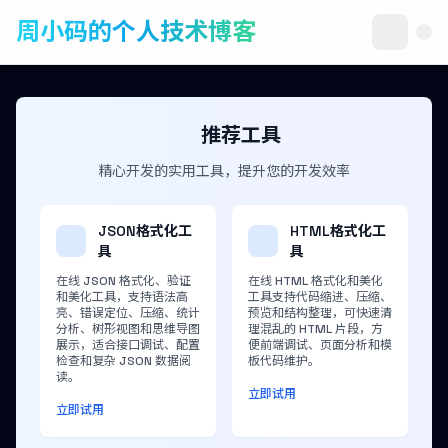
周小码的个人技术博客
推荐工具
精心开发的实用工具，提升您的开发效率
JSON格式化工
HTML格式化工
具
具
在线 JSON 格式化、验证
在线 HTML 格式化和美化
和美化工具，支持语法高
工具支持代码缩进、压缩、
亮、错误定位、压缩、统计
预览和结构整理，可快速清
分析、树形视图和思维导图
理混乱的 HTML 片段，方
展示，适合接口调试、配置
便前端调试、页面分析和模
检查和复杂 JSON 数据阅
板代码维护。
读。
立即试用
立即试用