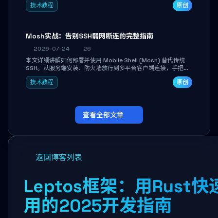
技术教程
原创
Mosh实战：告别SSH弱网断连的完整指南
2026-07-24
26
本文详细讲解如何部署并使用 Mobile Shell (Mosh) 替代传统
SSH。从服务端安装、防火墙放行到多平台客户端连接，手把手
带你掌握本地回显、连接漫游与断线自动恢复等核心功能。彻底
技术教程
原创
解决高铁、移动网络等弱网场景下 SSH 频繁掉线、会话丢失的痛
点，实现稳定高效的远程服务器管理。
查看全部文章
返回博客列表
Leptos框架：用Rust
用的2025开发指南