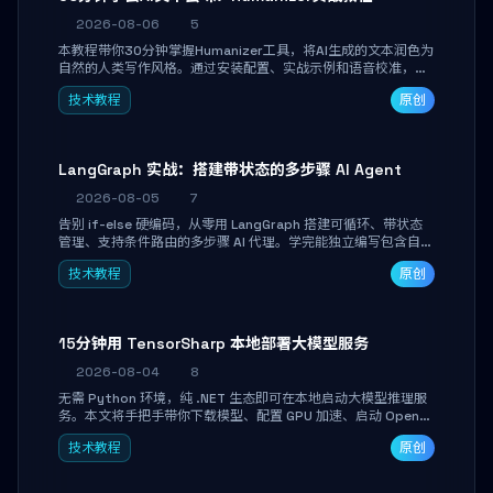
2026-08-06
5
本教程带你30分钟掌握Humanizer工具，将AI生成的文本润色为
自然的人类写作风格。通过安装配置、实战示例和语音校准，让
你的内容告别AI痕迹，匹配个人写作习惯，适合内容创作者和技
技术教程
原创
术博主。
LangGraph 实战：搭建带状态的多步骤 AI Agent
2026-08-05
7
告别 if-else 硬编码，从零用 LangGraph 搭建可循环、带状态
管理、支持条件路由的多步骤 AI 代理。学完能独立编写包含自动
决策、工具调用和持久化状态的复杂工作流，并避开递归溢出、
技术教程
原创
状态丢失等常见坑点。
15分钟用 TensorSharp 本地部署大模型服务
2026-08-04
8
无需 Python 环境，纯 .NET 生态即可在本地启动大模型推理服
务。本文将手把手带你下载模型、配置 GPU 加速、启动 OpenAI
兼容 API，并在 C# 业务代码中无缝调用。数据不出网，零门槛
技术教程
原创
搞定本地 LLM 部署。