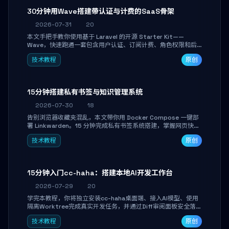
30分钟用Wave搭建带认证与计费的SaaS骨架
2026-07-31
20
本文手把手教你使用基于 Laravel 的开源 Starter Kit——
Wave，快速跑通一套包含用户认证、订阅计费、角色权限和后
台管理的完整 SaaS 骨架。附带 Stripe 测试支付对接与自定义
技术教程
原创
业务页面开发实战，助你省去重复基建时间，将精力聚焦于核心
产品打磨。
15分钟搭建私有书签与知识管理系统
2026-07-30
18
告别浏览器收藏夹混乱，本文带你用 Docker Compose 一键部
署 Linkwarden。15 分钟完成私有书签系统搭建，掌握网页快照
归档、高亮批注、分类管理与全文搜索。适合开发者与知识工作
技术教程
原创
者打造个人知识库，资料统一归档，随时检索。
15分钟入门cc-haha：搭建本地AI开发工作台
2026-07-29
20
学完本教程，你将独立安装cc-haha桌面端、接入AI模型、使用
隔离Worktree完成真实开发任务，并通过Diff审阅面板安全落地
AI代码改写。告别终端黑盒操作，让AI在沙箱环境中工作，你只
技术教程
原创
做审阅和决策。