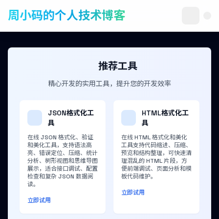
周小码的个人技术博客
推荐工具
精心开发的实用工具，提升您的开发效率
JSON格式化工
HTML格式化工
具
具
在线 JSON 格式化、验证
在线 HTML 格式化和美化
和美化工具，支持语法高
工具支持代码缩进、压缩、
亮、错误定位、压缩、统计
预览和结构整理，可快速清
分析、树形视图和思维导图
理混乱的 HTML 片段，方
展示，适合接口调试、配置
便前端调试、页面分析和模
检查和复杂 JSON 数据阅
板代码维护。
读。
立即试用
立即试用