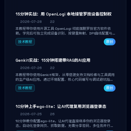
15分钟实战：用 OpenLogi 本地接管罗技设备控制权
2026-07-28
22
本教程带你使用开源工具 OpenLogi 彻底摆脱罗技官方软件依
赖。学完后可独立完成设备识别、按键重映射、DPI曲线配置与
SmartShift调节，实现完全离线控制，保护隐私并释放硬件性
技术教程
原创
能。
Genkit实战：15分钟搭建带RAG的AI应用
2026-07-26
22
本教程带你使用Genkit框架，从零搭建支持文档检索与工具调用
的生产级AI应用。通过环境配置、核心代码编写与调试避坑指
南，学完即可掌握多模型切换、RAG管道构建及函数调用注册，
技术教程
原创
独立开发高效AI智能体。
10分钟上手ego-lite：让AI代理复用浏览器登录态
2026-07-25
26
10分钟教你配置ego-lite，让AI代理直接继承你的浏览器登录
态，自动化登录网页、抓取数据，无需分享密码，多任务并行不
干扰日常使用。