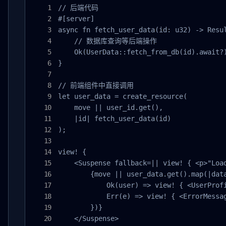
// 后端代码

#[server]

async fn fetch_user_data(id: u32) -> Resul
    // 数据库查询等后端操作

    Ok(UserData::fetch_from_db(id).await?)
}

// 前端组件中直接调用

let user_data = create_resource(

    move || user_id.get(),

    |id| fetch_user_data(id)

);

view! {

    <Suspense fallback=|| view! { <p>"Load
        {move || user_data.get().map(|data
            Ok(user) => view! { <UserProfi
            Err(e) => view! { <ErrorMessag
        })}

    </Suspense>
