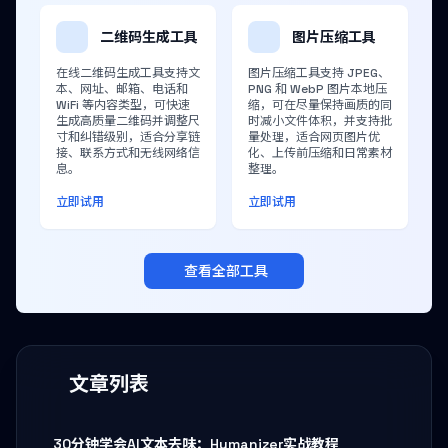
二维码生成工具
图片压缩工具
在线二维码生成工具支持文
图片压缩工具支持 JPEG、
本、网址、邮箱、电话和
PNG 和 WebP 图片本地压
WiFi 等内容类型，可快速
缩，可在尽量保持画质的同
生成高质量二维码并调整尺
时减小文件体积，并支持批
寸和纠错级别，适合分享链
量处理，适合网页图片优
接、联系方式和无线网络信
化、上传前压缩和日常素材
息。
整理。
立即试用
立即试用
查看全部工具
文章列表
30分钟学会AI文本去味：Humanizer实战教程