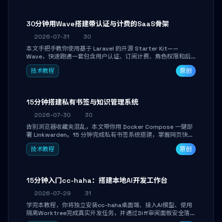
30分钟用Wave搭建带认证与计费的SaaS骨架
2026-07-31
30
本文手把手教你使用基于 Laravel 的开源 Starter Kit——
Wave，快速跑通一套包含用户认证、订阅计费、角色权限和后
台管理的完整 SaaS 骨架。附带 Stripe 测试支付对接与自定义
技术教程
原创
业务页面开发实战，助你省去重复基建时间，将精力聚焦于核心
产品打磨。
15分钟搭建私有书签与知识管理系统
2026-07-30
30
告别浏览器收藏夹混乱，本文带你用 Docker Compose 一键部
署 Linkwarden。15 分钟完成私有书签系统搭建，掌握网页快照
归档、高亮批注、分类管理与全文搜索。适合开发者与知识工作
技术教程
原创
者打造个人知识库，资料统一归档，随时检索。
15分钟入门cc-haha：搭建本地AI开发工作台
2026-07-29
31
学完本教程，你将独立安装cc-haha桌面端、接入AI模型、使用
隔离Worktree完成真实开发任务，并通过Diff审阅面板安全落地
AI代码改写。告别终端黑盒操作，让AI在沙箱环境中工作，你只