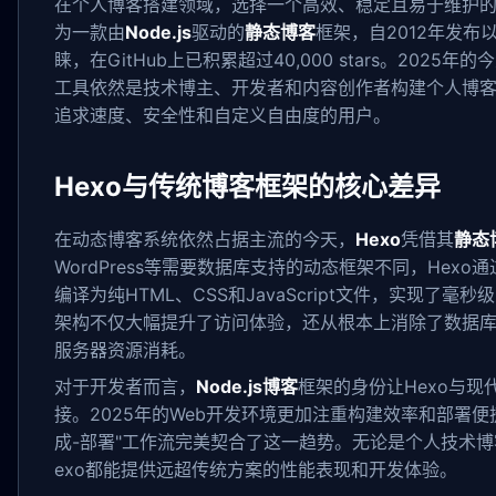
在个人博客搭建领域，选择一个高效、稳定且易于维护
为一款由
Node.js
驱动的
静态博客
框架，自2012年发布
睐，在GitHub上已积累超过40,000 stars。2025
工具依然是技术博主、开发者和内容创作者构建个人博
追求速度、安全性和自定义自由度的用户。
Hexo与传统博客框架的核心差异
在动态博客系统依然占据主流的今天，
Hexo
凭借其
静态
WordPress等需要数据库支持的动态框架不同，Hexo
编译为纯HTML、CSS和JavaScript文件，实现了毫
架构不仅大幅提升了访问体验，还从根本上消除了数据
服务器资源消耗。
对于开发者而言，
Node.js博客
框架的身份让Hexo与现
接。2025年的Web开发环境更加注重构建效率和部署便捷
成-部署"工作流完美契合了这一趋势。无论是个人技术
exo都能提供远超传统方案的性能表现和开发体验。