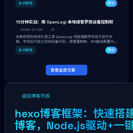
技术教程
原创
做审阅和决策。
15分钟实战：用 OpenLogi 本地接管罗技设备控制权
2026-07-28
31
本教程带你使用开源工具 OpenLogi 彻底摆脱罗技官方软件依
赖。学完后可独立完成设备识别、按键重映射、DPI曲线配置与
SmartShift调节，实现完全离线控制，保护隐私并释放硬件性
技术教程
原创
能。
查看全部文章
返回博客列表
hexo博客框架：快速搭
博客，Node.js驱动+一