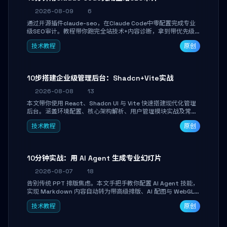
2026-08-09
6
通过开源插件claude-seo，在Claude Code中零配置完成专业
级SEO审计。教程带你跑完全站技术+内容诊断，拿到带优先级
和验证方法的可执行修复清单，适合独立开发者、SEO从业者和
技术教程
原创
站长快速上手。
10步搭建企业级管理后台：Shadcn+Vite实战
2026-08-08
13
本文带你使用 React、Shadcn UI 与 Vite 快速搭建现代化管理
后台。涵盖环境配置、核心架构解析、用户管理模块实战及常见
踩坑指南。学完即可独立完成仪表盘搭建、组件拼装与主题定
技术教程
原创
制，满足企业级开发需求。
10分钟实战：用 AI Agent 生成专业幻灯片
2026-08-07
18
告别传统 PPT 排版焦虑。本文手把手教你配置 AI Agent 技能，
实现 Markdown 内容自动转为带高级排版、AI 配图与 WebGL
运行时的 HTML 幻灯片。只需专注内容，10 分钟即可产出可投
技术教程
原创
屏的专业级演示文稿。