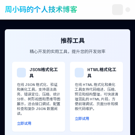
周小码的个人技术博客
推荐工具
精心开发的实用工具，提升您的开发效率
JSON格式化工
HTML格式化工
具
具
在线 JSON 格式化、验证
在线 HTML 格式化和美化
和美化工具，支持语法高
工具支持代码缩进、压缩、
亮、错误定位、压缩、统计
预览和结构整理，可快速清
分析、树形视图和思维导图
理混乱的 HTML 片段，方
展示，适合接口调试、配置
便前端调试、页面分析和模
检查和复杂 JSON 数据阅
板代码维护。
读。
立即试用
立即试用