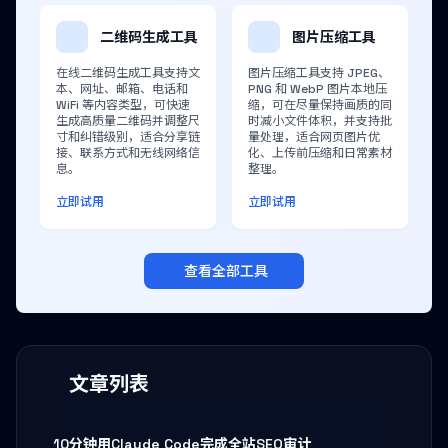
二维码生成工具
图片压缩工具
在线二维码生成工具支持文
图片压缩工具支持 JPEG、
本、网址、邮箱、电话和
PNG 和 WebP 图片本地压
WiFi 等内容类型，可快速
缩，可在尽量保持画质的同
生成高质量二维码并调整尺
时减小文件体积，并支持批
寸和纠错级别，适合分享链
量处理，适合网页图片优
接、联系方式和无线网络信
化、上传前压缩和日常素材
息。
整理。
立即试用
立即试用
查看全部工具
文章列表
10分钟用Claude Code完成全站SEO审计