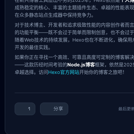
在新兴博客工具层出不穷的2025年，Hexo依然是
个人
成熟稳定的核心、丰富的主题插件生态、卓越的性能表
在众多静态站点生成器中保持竞争力。
对于技术博主、开发者和追求极致性能的内容创作者而言
的功能平衡——既不会过于简单而限制创意，也不会过
随着Web技术的持续发展，Hexo也在不断进化，确保用
开发的最佳实践。
如果你正在寻找一个高效、可靠且高度可定制的博客解决方
——这款历经时间考验的
Node.js博客
框架，依然是20
卓越选择。访问
Hexo官方网站
开始你的博客之旅吧！
1
分享
最后更新：