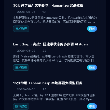
30分钟学会AI文本去味：Humanizer实战教程
2026-08-06
19
本教程带你30分钟掌握Humanizer工具，将AI生成的文本润色为
自然的人类写作风格。通过安装配置、实战示例和语音校准，让
你的内容告别AI痕迹，匹配个人写作习惯，适合内容创作者和技
技术教程
原创
术博主。
LangGraph 实战：搭建带状态的多步骤 AI Agent
2026-08-05
22
告别 if-else 硬编码，从零用 LangGraph 搭建可循环、带状态
管理、支持条件路由的多步骤 AI 代理。学完能独立编写包含自动
决策、工具调用和持久化状态的复杂工作流，并避开递归溢出、
技术教程
原创
状态丢失等常见坑点。
15分钟用 TensorSharp 本地部署大模型服务
2026-08-04
24
无需 Python 环境，纯 .NET 生态即可在本地启动大模型推理服
务。本文将手把手带你下载模型、配置 GPU 加速、启动 OpenAI
兼容 API，并在 C# 业务代码中无缝调用。数据不出网，零门槛
技术教程
原创
搞定本地 LLM 部署。