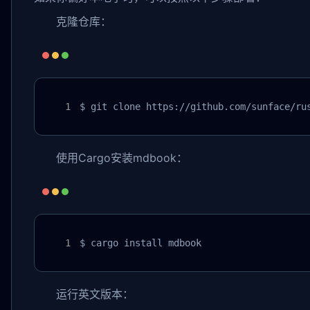
克隆仓库：
$ git clone https://github.com/sunface/ru
使用Cargo安装mdbook：
$ cargo install mdbook
运行英文版本：