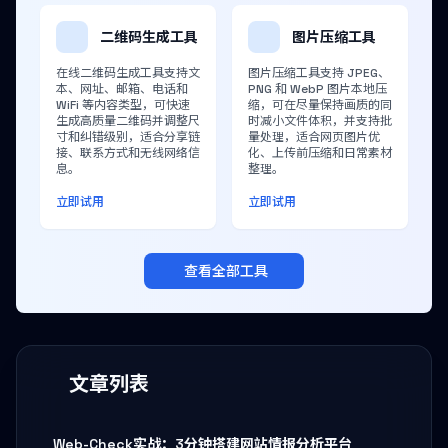
二维码生成工具
图片压缩工具
在线二维码生成工具支持文
图片压缩工具支持 JPEG、
本、网址、邮箱、电话和
PNG 和 WebP 图片本地压
WiFi 等内容类型，可快速
缩，可在尽量保持画质的同
生成高质量二维码并调整尺
时减小文件体积，并支持批
寸和纠错级别，适合分享链
量处理，适合网页图片优
接、联系方式和无线网络信
化、上传前压缩和日常素材
息。
整理。
立即试用
立即试用
查看全部工具
文章列表
Web-Check实战：3分钟搭建网站情报分析平台