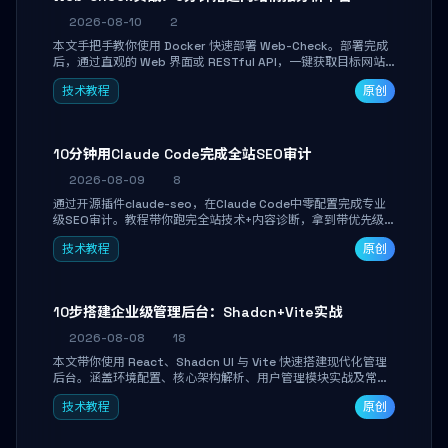
2026-08-10
2
本文手把手教你使用 Docker 快速部署 Web-Check。部署完成
后，通过直观的 Web 界面或 RESTful API，一键获取目标网站
的 IP、SSL 证书、DNS 记录、开放端口、技术栈及安全配置，助
技术教程
原创
你高效完成安全信息收集、资产自查与自动化巡检集成。
10分钟用Claude Code完成全站SEO审计
2026-08-09
8
通过开源插件claude-seo，在Claude Code中零配置完成专业
级SEO审计。教程带你跑完全站技术+内容诊断，拿到带优先级
和验证方法的可执行修复清单，适合独立开发者、SEO从业者和
技术教程
原创
站长快速上手。
10步搭建企业级管理后台：Shadcn+Vite实战
2026-08-08
18
本文带你使用 React、Shadcn UI 与 Vite 快速搭建现代化管理
后台。涵盖环境配置、核心架构解析、用户管理模块实战及常见
踩坑指南。学完即可独立完成仪表盘搭建、组件拼装与主题定
技术教程
原创
制，满足企业级开发需求。