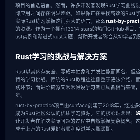
项目的首选语言。然而，许多开发者发现Rust学习曲线
际应用之间存在明显差距。如果你正在寻找高效的Rust
实际Rust练习掌握这门强大的语言，那么
rust-by-pract
的资源。作为一个拥有13214 stars的热门GitHub项
ust实例和渐进式Rust习题，帮助开发者弥合从初学者
Rust学习的挑战与解决方案
Rust以其内存安全、零成本抽象和并发性能而闻名，但
特的学习挑战。传统的Rust教程往往侧重于语法介绍，而
践环节；而进阶资源又常常假设学习者已具备相当基础
步。
rust-by-practice项目由sunface创建于2018年，
成为Rust社区公认的优质学习资源。它的核心理念是：
通
让开发者在解决实际问题的过程中自然掌握复杂概念。
成千上万的Rust爱好者顺利度过学习瓶颈期。