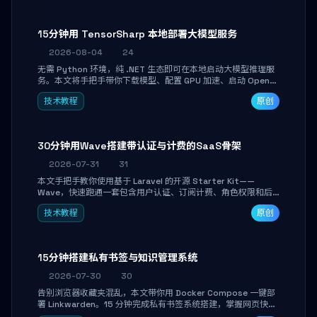
15分钟用 TensorSharp 本地部署大模型服务
2026-08-04
24
无需 Python 环境，纯 .NET 生态即可在本地启动大模型推理服
务。本文将手把手带你下载模型、配置 GPU 加速、启动 OpenAI
兼容 API，并在 C# 业务代码中无缝调用。数据不出网，零门槛
技术教程
原创
搞定本地 LLM 部署。
30分钟用Wave搭建带认证与计费的SaaS骨架
2026-07-31
31
本文手把手教你使用基于 Laravel 的开源 Starter Kit——
Wave，快速跑通一套包含用户认证、订阅计费、角色权限和后
台管理的完整 SaaS 骨架。附带 Stripe 测试支付对接与自定义
技术教程
原创
业务页面开发实战，助你省去重复基建时间，将精力聚焦于核心
产品打磨。
15分钟搭建私有书签与知识管理系统
2026-07-30
30
告别浏览器收藏夹混乱，本文带你用 Docker Compose 一键部
署 Linkwarden。15 分钟完成私有书签系统搭建，掌握网页快照
归档、高亮批注、分类管理与全文搜索。适合开发者与知识工作