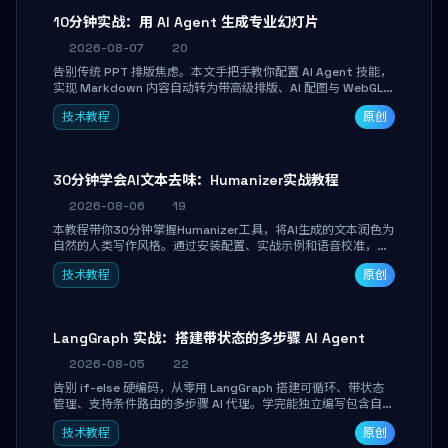
10分钟实战：用 AI Agent 生成专业幻灯片
2026-08-07
20
告别传统 PPT 排版焦虑。本文手把手教你配置 AI Agent 技能，
实现 Markdown 内容自动转为带高级排版、AI 配图与 WebGL
运行时的 HTML 幻灯片。只需专注内容，10 分钟即可产出可投
技术教程
原创
屏的专业级演示文稿。
30分钟学会AI文本去味：Humanizer实战教程
2026-08-06
19
本教程带你30分钟掌握Humanizer工具，将AI生成的文本润色为
自然的人类写作风格。通过安装配置、实战示例和语音校准，让
你的内容告别AI痕迹，匹配个人写作习惯，适合内容创作者和技
技术教程
原创
术博主。
LangGraph 实战：搭建带状态的多步骤 AI Agent
2026-08-05
22
告别 if-else 硬编码，从零用 LangGraph 搭建可循环、带状态
管理、支持条件路由的多步骤 AI 代理。学完能独立编写包含自动
决策、工具调用和持久化状态的复杂工作流，并避开递归溢出、
技术教程
原创
状态丢失等常见坑点。