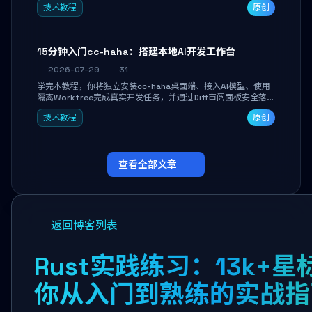
技术教程
原创
者打造个人知识库，资料统一归档，随时检索。
15分钟入门cc-haha：搭建本地AI开发工作台
2026-07-29
31
学完本教程，你将独立安装cc-haha桌面端、接入AI模型、使用
隔离Worktree完成真实开发任务，并通过Diff审阅面板安全落地
AI代码改写。告别终端黑盒操作，让AI在沙箱环境中工作，你只
技术教程
原创
做审阅和决策。
查看全部文章
返回博客列表
Rust实践练习：13k+
你从入门到熟练的实战指