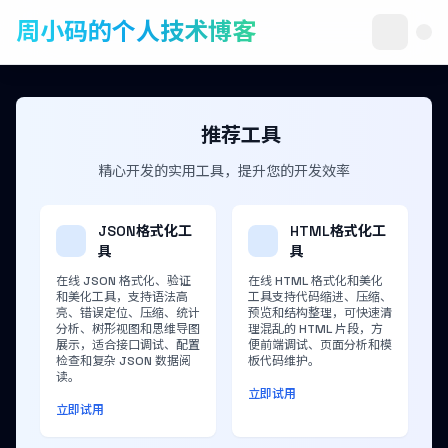
周小码的个人技术博客
推荐工具
精心开发的实用工具，提升您的开发效率
JSON格式化工
HTML格式化工
具
具
在线 JSON 格式化、验证
在线 HTML 格式化和美化
和美化工具，支持语法高
工具支持代码缩进、压缩、
亮、错误定位、压缩、统计
预览和结构整理，可快速清
分析、树形视图和思维导图
理混乱的 HTML 片段，方
展示，适合接口调试、配置
便前端调试、页面分析和模
检查和复杂 JSON 数据阅
板代码维护。
读。
立即试用
立即试用