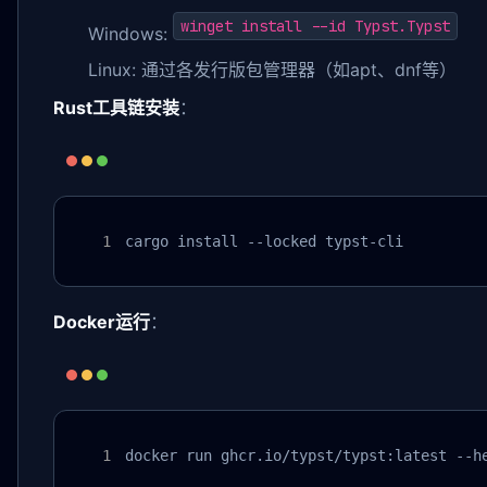
winget install --id Typst.Typst
Windows:
Linux: 通过各发行版包管理器（如apt、dnf等）
Rust工具链安装
：
cargo install --locked typst-cli
Docker运行
：
docker run ghcr.io/typst/typst:latest --h