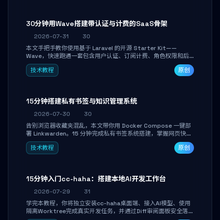
30分钟用Wave搭建带认证与计费的SaaS骨架
2026-07-31
30
本文手把手教你使用基于 Laravel 的开源 Starter Kit——
Wave，快速跑通一套包含用户认证、订阅计费、角色权限和后
台管理的完整 SaaS 骨架。附带 Stripe 测试支付对接与自定义
技术教程
原创
业务页面开发实战，助你省去重复基建时间，将精力聚焦于核心
产品打磨。
15分钟搭建私有书签与知识管理系统
2026-07-30
30
告别浏览器收藏夹混乱，本文带你用 Docker Compose 一键部
署 Linkwarden。15 分钟完成私有书签系统搭建，掌握网页快照
归档、高亮批注、分类管理与全文搜索。适合开发者与知识工作
技术教程
原创
者打造个人知识库，资料统一归档，随时检索。
15分钟入门cc-haha：搭建本地AI开发工作台
2026-07-29
31
学完本教程，你将独立安装cc-haha桌面端、接入AI模型、使用
隔离Worktree完成真实开发任务，并通过Diff审阅面板安全落地
AI代码改写。告别终端黑盒操作，让AI在沙箱环境中工作，你只