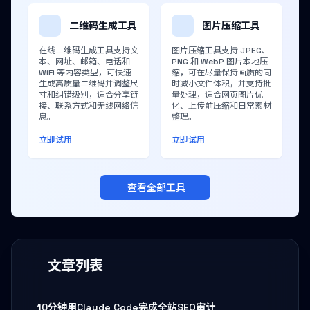
二维码生成工具
图片压缩工具
在线二维码生成工具支持文
图片压缩工具支持 JPEG、
本、网址、邮箱、电话和
PNG 和 WebP 图片本地压
WiFi 等内容类型，可快速
缩，可在尽量保持画质的同
生成高质量二维码并调整尺
时减小文件体积，并支持批
寸和纠错级别，适合分享链
量处理，适合网页图片优
接、联系方式和无线网络信
化、上传前压缩和日常素材
息。
整理。
立即试用
立即试用
查看全部工具
文章列表
10分钟用Claude Code完成全站SEO审计