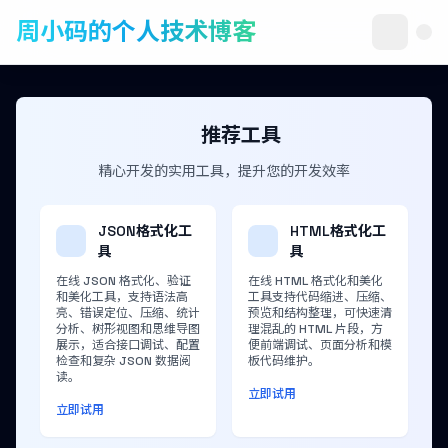
周小码的个人技术博客
推荐工具
精心开发的实用工具，提升您的开发效率
JSON格式化工
HTML格式化工
具
具
在线 JSON 格式化、验证
在线 HTML 格式化和美化
和美化工具，支持语法高
工具支持代码缩进、压缩、
亮、错误定位、压缩、统计
预览和结构整理，可快速清
分析、树形视图和思维导图
理混乱的 HTML 片段，方
展示，适合接口调试、配置
便前端调试、页面分析和模
检查和复杂 JSON 数据阅
板代码维护。
读。
立即试用
立即试用