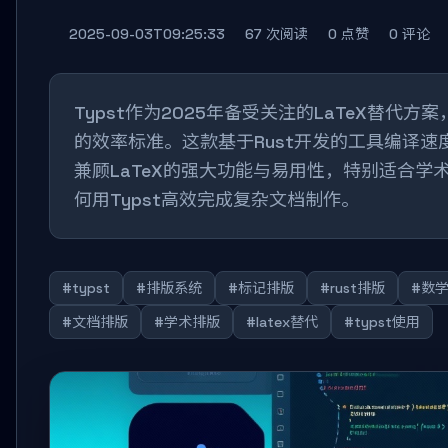
2025-09-03T09:25:33
67 次阅读
0 点赞
0 评论
Typst作为2025年备受关注的LaTeX替代
的效率标准。这款基于Rust开发的工具编译速
兼顾LaTeX的强大功能与易用性，特别适合学
何用Typst高效完成复杂文档制作。
#typst
#排版系统
#标记排版
#rust排版
#数
#文档排版
#学术排版
#latex替代
#typst使用