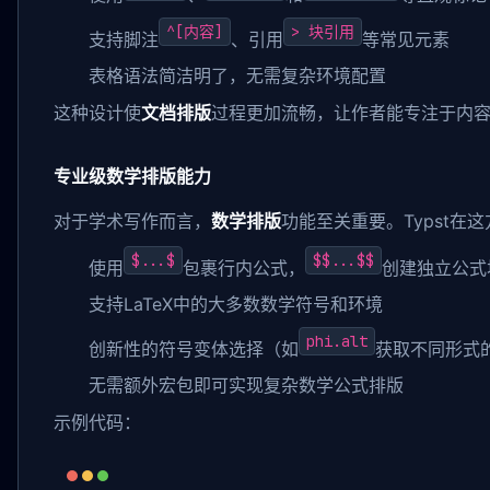
^[内容]
> 块引用
支持脚注
、引用
等常见元素
表格语法简洁明了，无需复杂环境配置
这种设计使
文档排版
过程更加流畅，让作者能专注于内
专业级数学排版能力
对于学术写作而言，
数学排版
功能至关重要。Typst在
$...$
$$...$$
使用
包裹行内公式，
创建独立公式
支持LaTeX中的大多数数学符号和环境
phi.alt
创新性的符号变体选择（如
获取不同形式
无需额外宏包即可实现复杂数学公式排版
示例代码：