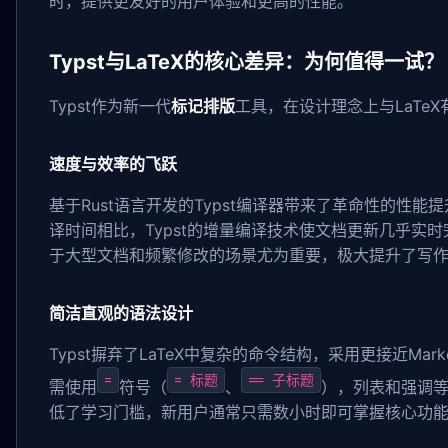
时，提供更友好的用户体验和更高的性能。
Typst与LaTeX的核心差异：为何值得一试？
Typst作为新一代
标记排版
工具，在设计理念上与LaTe
速度与效率的飞跃
基于Rust语言开发的Typst编译器带来了革命性的性能
译时间相比，Typst的增量编译技术使文档更新几乎实时
于大型文档和频繁修改的场景尤为重要，极大提升了写
简洁直观的语法设计
Typst摒弃了LaTeX中复杂的命令结构，采用更接近Ma
=
= 标题
== 子标题
需使用
符号（
、
），列表和强调
低了学习门槛，新用户通常只需数小时即可掌握核心功