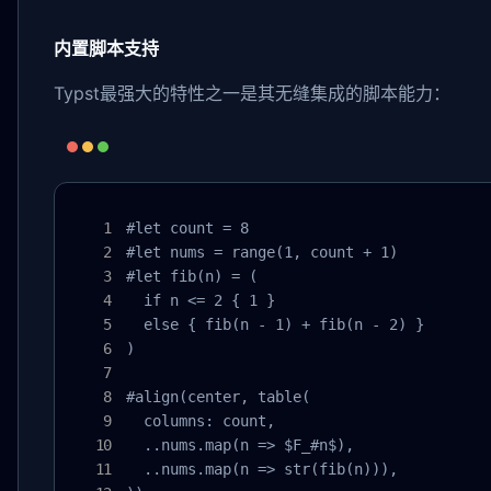
内置脚本支持
Typst最强大的特性之一是其无缝集成的脚本能力：
#let count = 8

#let nums = range(1, count + 1)

#let fib(n) = (

  if n <= 2 { 1 }

  else { fib(n - 1) + fib(n - 2) }

)

#align(center, table(

  columns: count,

  ..nums.map(n => $F_#n$),

  ..nums.map(n => str(fib(n))),
