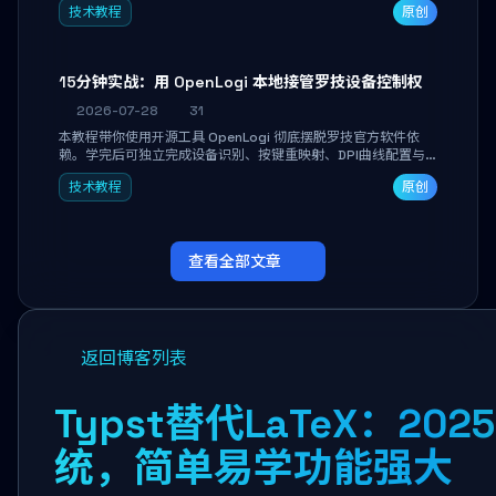
技术教程
原创
做审阅和决策。
15分钟实战：用 OpenLogi 本地接管罗技设备控制权
2026-07-28
31
本教程带你使用开源工具 OpenLogi 彻底摆脱罗技官方软件依
赖。学完后可独立完成设备识别、按键重映射、DPI曲线配置与
SmartShift调节，实现完全离线控制，保护隐私并释放硬件性
技术教程
原创
能。
查看全部文章
返回博客列表
Typst替代LaTeX：2
统，简单易学功能强大