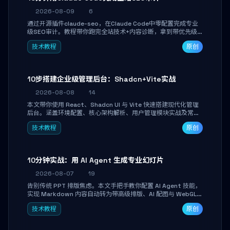
2026-08-09
6
通过开源插件claude-seo，在Claude Code中零配置完成专业
级SEO审计。教程带你跑完全站技术+内容诊断，拿到带优先级
和验证方法的可执行修复清单，适合独立开发者、SEO从业者和
技术教程
原创
站长快速上手。
10步搭建企业级管理后台：Shadcn+Vite实战
2026-08-08
14
本文带你使用 React、Shadcn UI 与 Vite 快速搭建现代化管理
后台。涵盖环境配置、核心架构解析、用户管理模块实战及常见
踩坑指南。学完即可独立完成仪表盘搭建、组件拼装与主题定
技术教程
原创
制，满足企业级开发需求。
10分钟实战：用 AI Agent 生成专业幻灯片
2026-08-07
19
告别传统 PPT 排版焦虑。本文手把手教你配置 AI Agent 技能，
实现 Markdown 内容自动转为带高级排版、AI 配图与 WebGL
运行时的 HTML 幻灯片。只需专注内容，10 分钟即可产出可投
技术教程
原创
屏的专业级演示文稿。