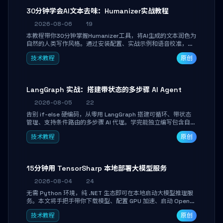
30分钟学会AI文本去味：Humanizer实战教程
2026-08-06
19
本教程带你30分钟掌握Humanizer工具，将AI生成的文本润色为
自然的人类写作风格。通过安装配置、实战示例和语音校准，让
你的内容告别AI痕迹，匹配个人写作习惯，适合内容创作者和技
技术教程
原创
术博主。
LangGraph 实战：搭建带状态的多步骤 AI Agent
2026-08-05
22
告别 if-else 硬编码，从零用 LangGraph 搭建可循环、带状态
管理、支持条件路由的多步骤 AI 代理。学完能独立编写包含自动
决策、工具调用和持久化状态的复杂工作流，并避开递归溢出、
技术教程
原创
状态丢失等常见坑点。
15分钟用 TensorSharp 本地部署大模型服务
2026-08-04
24
无需 Python 环境，纯 .NET 生态即可在本地启动大模型推理服
务。本文将手把手带你下载模型、配置 GPU 加速、启动 OpenAI
兼容 API，并在 C# 业务代码中无缝调用。数据不出网，零门槛
技术教程
原创
搞定本地 LLM 部署。